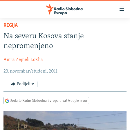
Dostupni
linkovi
Pređite
REGIJA
na
VIJESTI
Na severu Kosova stanje
glavni
BOSNA I HERCEGOVINA
sadržaj
nepromenjeno
SRBIJA
Pređite
na
Amra Zejneli Loxha
KOSOVO
glavnu
23. novembar/studeni, 2011.
CRNA GORA
navigaciju
Pređite
VIZUELNO
Podijelite
na
PODCASTI
VIDEO
pretragu
Dodajte Radio Slobodna Evropa u vaš Google izvor
RAT U UKRAJINI
FOTOGALERIJE
KINA NA BALKANU
INFOGRAFIKE
RSE PRIČE IZ SVIJETA