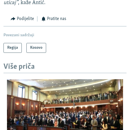
uticaj”
, kaže Antić.
Podijelite
Pratite nas
Povezani sadržaji
Regija
Kosovo
Više priča