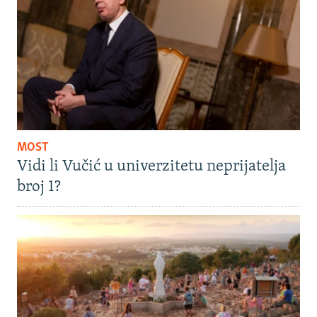
MOST
Vidi li Vučić u univerzitetu neprijatelja
broj 1?