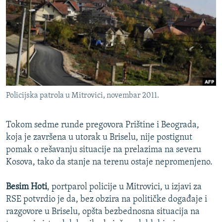
ISPRIČAJ MI
DNEVNO@RSE
SPECIJALI RSE
VIŠE OD NASLOVA
PRATITE NAS
GENOCID U SREBRENICI
Policijska patrola u Mitrovici, novembar 2011.
POPLAVE I KLIZIŠTA U BIH 2024.
TV LIBERTY
Sve RFE/RL stranice
Tokom sedme runde pregovora Prištine i Beograda,
POST SCRIPTUM
koja je završena u utorak u Briselu, nije postignut
pomak o rešavanju situacije na prelazima na severu
MOJA EVROPA
Kosova, tako da stanje na terenu ostaje nepromenjeno.
TRI DECENIJE OD RATA U BIH
Besim Hoti
, portparol policije u Mitrovici, u izjavi za
SVE KARTE DEJTONA
RSE potvrdio je da, bez obzira na političke događaje i
NASTANAK I RASPAD JUGOSLAVIJE
razgovore u Briselu, opšta bezbednosna situacija na