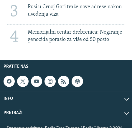
3
Rusi u Crnoj Gori traže nove adrese nakon
uvođenja viza
4
Memorijalni centar Srebrenica: Negiranje
genocida poraslo za više od 50 posto
PRATITE NAS
INFO
PRETRAŽI
Sva prava zadržana. Radio Free Europe / Radio Liberty © 2026