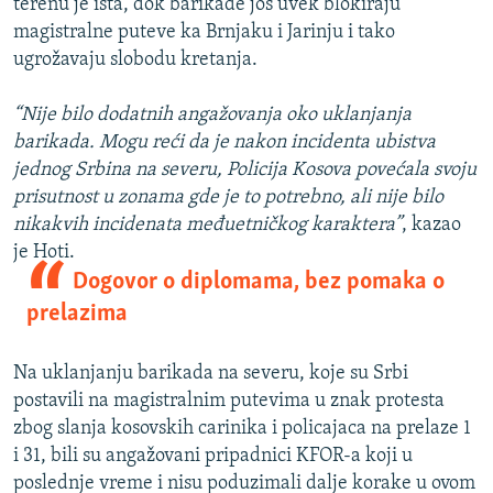
terenu je ista, dok barikade još uvek blokiraju
magistralne puteve ka Brnjaku i Jarinju i tako
ugrožavaju slobodu kretanja.
“Nije bilo dodatnih angažovanja oko uklanjanja
barikada. Mogu reći da je nakon incidenta ubistva
jednog Srbina na severu, Policija Kosova povećala svoju
prisutnost u zonama gde je to potrebno, ali nije bilo
nikakvih incidenata međuetničkog karaktera”
, kazao
je Hoti.
Dogovor o diplomama, bez pomaka o
prelazima
Na uklanjanju barikada na severu, koje su Srbi
postavili na magistralnim putevima u znak protesta
zbog slanja kosovskih carinika i policajaca na prelaze 1
i 31, bili su angažovani pripadnici KFOR-a koji u
poslednje vreme i nisu poduzimali dalje korake u ovom