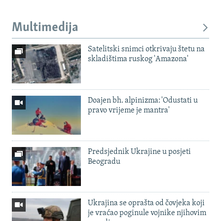
Multimedija
Satelitski snimci otkrivaju štetu na
skladištima ruskog 'Amazona'
Doajen bh. alpinizma: 'Odustati u
pravo vrijeme je mantra'
Predsjednik Ukrajine u posjeti
Beogradu
Ukrajina se oprašta od čovjeka koji
je vraćao poginule vojnike njihovim