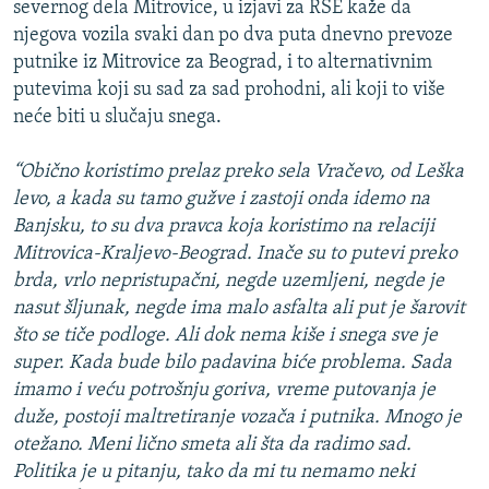
severnog dela Mitrovice, u izjavi za RSE kaže da
njegova vozila svaki dan po dva puta dnevno prevoze
putnike iz Mitrovice za Beograd, i to alternativnim
putevima koji su sad za sad prohodni, ali koji to više
neće biti u slučaju snega.
“Obično koristimo prelaz preko sela Vračevo, od Leška
levo, a kada su tamo gužve i zastoji onda idemo na
Banjsku, to su dva pravca koja koristimo na relaciji
Mitrovica-Kraljevo-Beograd. Inače su to putevi preko
brda, vrlo nepristupačni, negde uzemljeni, negde je
nasut šljunak, negde ima malo asfalta ali put je šarovit
što se tiče podloge. Ali dok nema kiše i snega sve je
super. Kada bude bilo padavina biće problema. Sada
imamo i veću potrošnju goriva, vreme putovanja je
duže, postoji maltretiranje vozača i putnika. Mnogo je
otežano. Meni lično smeta ali šta da radimo sad.
Politika je u pitanju, tako da mi tu nemamo neki