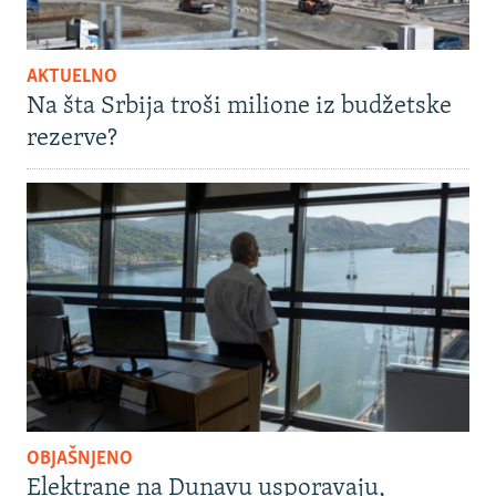
AKTUELNO
Na šta Srbija troši milione iz budžetske
rezerve?
OBJAŠNJENO
Elektrane na Dunavu usporavaju,