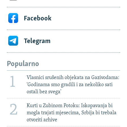
Facebook
Telegram
Popularno
1
Vlasnici srušenih objekata na Gazivodama:
'Godinama smo gradili i za nekoliko sati
ostali bez svega'
2
Kurti u Zubinom Potoku: Iskopavanja bi
mogla trajati mjesecima, Srbija bi trebala
otvoriti arhive