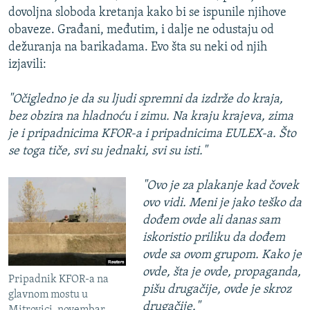
dovoljna sloboda kretanja kako bi se ispunile njihove
obaveze. Građani, međutim, i dalje ne odustaju od
dežuranja na barikadama. Evo šta su neki od njih
izjavili:
"Očigledno je da su ljudi spremni da izdrže do kraja,
bez obzira na hladnoću i zimu. Na kraju krajeva, zima
je i pripadnicima KFOR-a i pripadnicima EULEX-a. Što
se toga tiče, svi su jednaki, svi su isti."
"Ovo je za plakanje kad čovek
ovo vidi. Meni je jako teško da
dođem ovde ali danas sam
iskoristio priliku da dođem
ovde sa ovom grupom. Kako je
ovde, šta je ovde, propaganda,
Pripadnik KFOR-a na
pišu drugačije, ovde je skroz
glavnom mostu u
drugačije."
Mitrovici, novembar