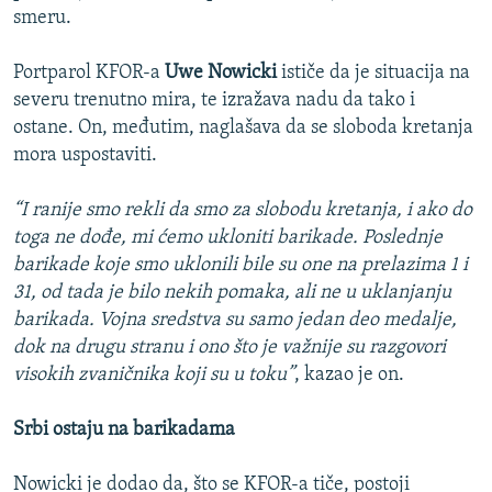
smeru.
Portparol KFOR-a
Uwe Nowicki
ističe da je situacija na
severu trenutno mira, te izražava nadu da tako i
ostane. On, međutim, naglašava da se sloboda kretanja
mora uspostaviti.
“I ranije smo rekli da smo za slobodu kretanja, i ako do
toga ne dođe, mi ćemo ukloniti barikade. Poslednje
barikade koje smo uklonili bile su one na prelazima 1 i
31, od tada je bilo nekih pomaka, ali ne u uklanjanju
barikada. Vojna sredstva su samo jedan deo medalje,
dok na drugu stranu i ono što je važnije su razgovori
visokih zvaničnika koji su u toku”
, kazao je on.
Srbi ostaju na barikadama
Nowicki je dodao da, što se KFOR-a tiče, postoji