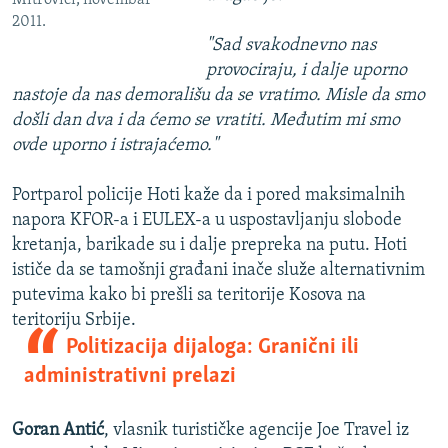
2011.
"Sad svakodnevno nas
provociraju, i dalje uporno
nastoje da nas demorališu da se vratimo. Misle da smo
došli dan dva i da ćemo se vratiti. Međutim mi smo
ovde uporno i istrajaćemo."
Portparol policije Hoti kaže da i pored maksimalnih
napora KFOR-a i EULEX-a u uspostavljanju slobode
kretanja, barikade su i dalje prepreka na putu. Hoti
ističe da se tamošnji građani inače služe alternativnim
putevima kako bi prešli sa teritorije Kosova na
teritoriju Srbije.
Politizacija dijaloga: Granični ili
administrativni prelazi
Goran Antić
, vlasnik turističke agencije Joe Travel iz