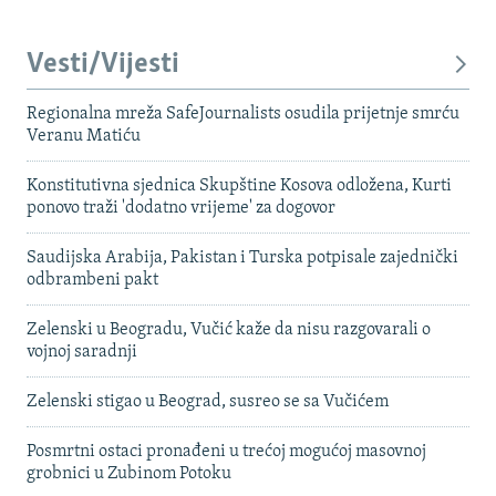
Vesti/Vijesti
Regionalna mreža SafeJournalists osudila prijetnje smrću
Veranu Matiću
Konstitutivna sjednica Skupštine Kosova odložena, Kurti
ponovo traži 'dodatno vrijeme' za dogovor
Saudijska Arabija, Pakistan i Turska potpisale zajednički
odbrambeni pakt
Zelenski u Beogradu, Vučić kaže da nisu razgovarali o
vojnoj saradnji
Zelenski stigao u Beograd, susreo se sa Vučićem
Posmrtni ostaci pronađeni u trećoj mogućoj masovnoj
grobnici u Zubinom Potoku