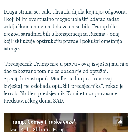
Druga strana se, pak, uhvatila dijela koji njoj odgovora,
i koji bi im eventualno mogao ublažiti udarac zadat
zaključkom da nema dokaza da su bilo Trump bilo
njegovi saradnici bili u konspiraciji sa Rusima - onaj
koji isključuje opstrukciju pravde i pokušaj ometanja
istrage.
"Predsjednik Trump nije u pravu - ovaj izvještaj mu nije
dao takozvano totalno oslobađanje od optužbi.
Specijalni zastupnik Mueller je bio jasan da ovaj
izvještaj 'ne oslobađa optužbi' predsjednika", rekao je
Jerrold Nadler, predsjednik Komiteta za pravosuđe
Predstavničkog doma SAD.
Trump, Comey i 'ruske veze'
Izvor
Radio Slobodna Evropa