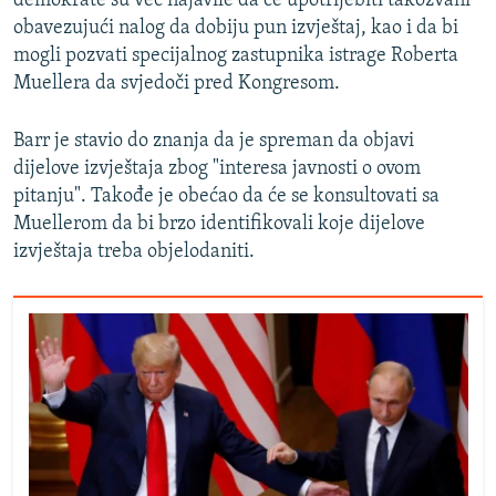
demokrate su već najavile da će upotrijebiti takozvani
obavezujući nalog da dobiju pun izvještaj, kao i da bi
mogli pozvati specijalnog zastupnika istrage Roberta
Muellera da svjedoči pred Kongresom.
Barr je stavio do znanja da je spreman da objavi
dijelove izvještaja zbog "interesa javnosti o ovom
pitanju". Takođe je obećao da će se konsultovati sa
Muellerom da bi brzo identifikovali koje dijelove
izvještaja treba objelodaniti.