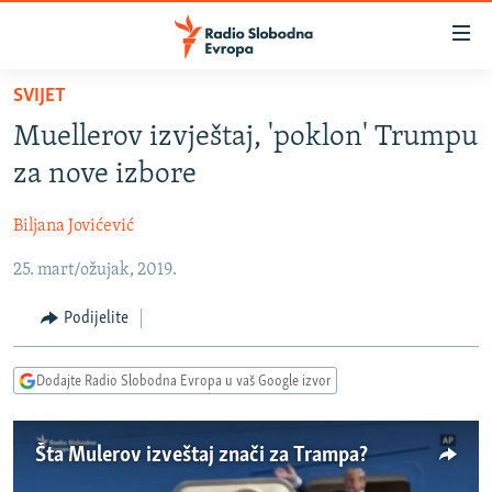
Dostupni
linkovi
Pređite
SVIJET
na
VIJESTI
Muellerov izvještaj, 'poklon' Trumpu
glavni
BOSNA I HERCEGOVINA
sadržaj
za nove izbore
SRBIJA
Pređite
na
Biljana Jovićević
KOSOVO
glavnu
25. mart/ožujak, 2019.
CRNA GORA
navigaciju
Pređite
VIZUELNO
Podijelite
na
PODCASTI
VIDEO
pretragu
Dodajte Radio Slobodna Evropa u vaš Google izvor
RAT U UKRAJINI
FOTOGALERIJE
KINA NA BALKANU
INFOGRAFIKE
Šta Mulerov izveštaj znači za Trampa?
RSE PRIČE IZ SVIJETA