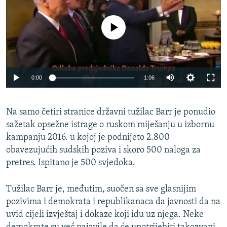
No media source currently available
0:00
1:06
Na samo četiri stranice državni tužilac Barr je ponudio
sažetak opsežne istrage o ruskom miješanju u izbornu
kampanju 2016. u kojoj je podnijeto 2.800
obavezujućih sudskih poziva i skoro 500 naloga za
pretres. Ispitano je 500 svjedoka.
Tužilac Barr je, međutim, suočen sa sve glasnijim
pozivima i demokrata i republikanaca da javnosti da na
uvid cijeli izvještaj i dokaze koji idu uz njega. Neke