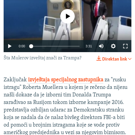
ISPRIČAJ MI
DNEVNO@RSE
No media source currently available
SPECIJALI RSE
VIŠE OD NASLOVA
PRATITE NAS
0:00
3:31
GENOCID U SREBRENICI
Šta Mulerov izveštaj znači za Trampa?
Direktan link
POPLAVE I KLIZIŠTA U BIH 2024.
TV LIBERTY
Sve RFE/RL stranice
Zaključak
izvještaja specijalnog zastupnika
za "rusku
POST SCRIPTUM
istragu" Roberta Muellera u kojem je rečeno da nijesu
MOJA EVROPA
našli dokaze da je izborni tim Donalda Trumpa
sarađivao sa Rusijom tokom izborne kampanje 2016.
TRI DECENIJE OD RATA U BIH
predstavlja ozbiljan udarac za Demokratsku stranku
SVE KARTE DEJTONA
koja se nadala da će nalaz bivšeg direktora FBI-a biti
od pomoći u brojnim istragama koje se vode protiv
NASTANAK I RASPAD JUGOSLAVIJE
američkog predsjednika u vezi sa njegovim biznisom.