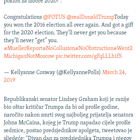
poklon za izbore 2020!".
Congratulations ⁦
@POTUS
⁩ ⁦
@realDonaldTrump
⁩Today
you won the 2016 election all over again. And got a gift
for the 2020 election. They’ll never get you because
they’ll never “get” you.
#MuellerReport
#NoCollusion
#NoObstruction
#Went2
MichiganNotMoscow
pic.twitter.com/gFqLLLb1fS
— Kellyanne Conway (@KellyannePolls)
March 24,
2019
Republikanski senator Lindsey Graham koji je ranije
bio oštar kritičar Trumpa da bi od prošle godine,
naročito nakon smrti svog najboljeg prijatelja senatora
Johna McCaina, kojeg je Trump napadao cijele prošle
sedmice, postao predsjednikov apolgeta, tweetovao je
sljedeće: "Divan dan za predsjednika Trumpa i njegov