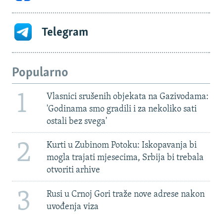
Telegram
Popularno
1
Vlasnici srušenih objekata na Gazivodama:
'Godinama smo gradili i za nekoliko sati
ostali bez svega'
2
Kurti u Zubinom Potoku: Iskopavanja bi
mogla trajati mjesecima, Srbija bi trebala
otvoriti arhive
3
Rusi u Crnoj Gori traže nove adrese nakon
uvođenja viza