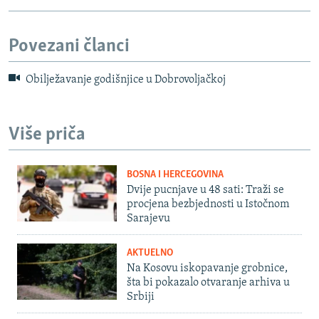
Povezani članci
Obilježavanje godišnjice u Dobrovoljačkoj
Više priča
BOSNA I HERCEGOVINA
Dvije pucnjave u 48 sati: Traži se
procjena bezbjednosti u Istočnom
Sarajevu
AKTUELNO
Na Kosovu iskopavanje grobnice,
šta bi pokazalo otvaranje arhiva u
Srbiji