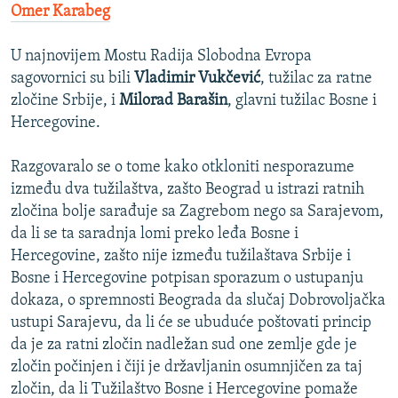
Omer Karabeg
U najnovijem Mostu Radija Slobodna Evropa
sagovornici su bili
Vladimir Vukčević
, tužilac za ratne
zločine Srbije, i
Milorad Barašin
, glavni tužilac Bosne i
Hercegovine.
Razgovaralo se o tome kako otkloniti nesporazume
između dva tužilaštva, zašto Beograd u istrazi ratnih
zločina bolje sarađuje sa Zagrebom nego sa Sarajevom,
da li se ta saradnja lomi preko leđa Bosne i
Hercegovine, zašto nije između tužilaštava Srbije i
Bosne i Hercegovine potpisan sporazum o ustupanju
dokaza, o spremnosti Beograda da slučaj Dobrovoljačka
ustupi Sarajevu, da li će se ubuduće poštovati princip
da je za ratni zločin nadležan sud one zemlje gde je
zločin počinjen i čiji je državljanin osumnjičen za taj
zločin, da li Tužilaštvo Bosne i Hercegovine pomaže