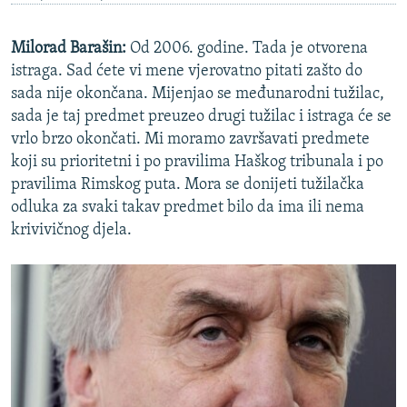
Milorad Barašin:
Od 2006. godine. Tada je otvorena
istraga. Sad ćete vi mene vjerovatno pitati zašto do
sada nije okončana. Mijenjao se međunarodni tužilac,
sada je taj predmet preuzeo drugi tužilac i istraga će se
vrlo brzo okončati. Mi moramo završavati predmete
koji su prioritetni i po pravilima Haškog tribunala i po
pravilima Rimskog puta. Mora se donijeti tužilačka
odluka za svaki takav predmet bilo da ima ili nema
krivivičnog djela.