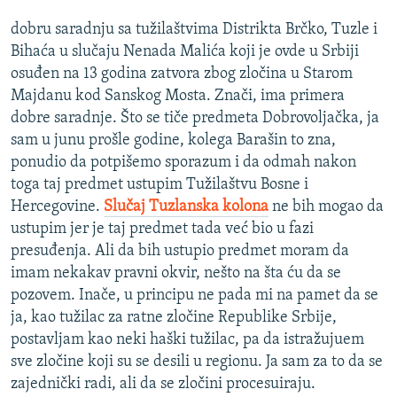
dobru saradnju sa tužilaštvima Distrikta Brčko, Tuzle i
Bihaća u slučaju Nenada Malića koji je ovde u Srbiji
osuđen na 13 godina zatvora zbog zločina u Starom
Majdanu kod Sanskog Mosta. Znači, ima primera
dobre saradnje. Što se tiče predmeta Dobrovoljačka, ja
sam u junu prošle godine, kolega Barašin to zna,
ponudio da potpišemo sporazum i da odmah nakon
toga taj predmet ustupim Tužilaštvu Bosne i
Hercegovine.
Slučaj Tuzlanska kolona
ne bih mogao da
ustupim jer je taj predmet tada već bio u fazi
presuđenja. Ali da bih ustupio predmet moram da
imam nekakav pravni okvir, nešto na šta ću da se
pozovem. Inače, u principu ne pada mi na pamet da se
ja, kao tužilac za ratne zločine Republike Srbije,
postavljam kao neki haški tužilac, pa da istražujuem
sve zločine koji su se desili u regionu. Ja sam za to da se
zajednički radi, ali da se zločini procesuiraju.