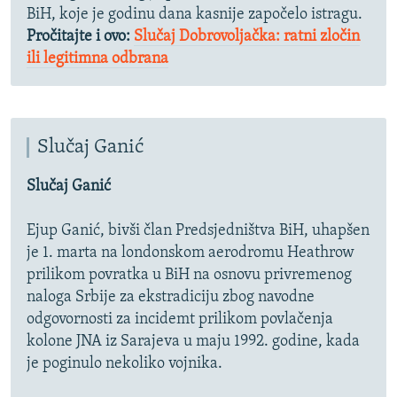
BiH, koje je godinu dana kasnije započelo istragu.
Pročitajte i ovo:
Slučaj Dobrovoljačka: ratni zločin
ili legitimna odbrana
Slučaj Ganić
Slučaj Ganić
Ejup Ganić, bivši član Predsjedništva BiH, uhapšen
je 1. marta na londonskom aerodromu Heathrow
prilikom povratka u BiH na osnovu privremenog
naloga Srbije za ekstradiciju zbog navodne
odgovornosti za incidemt prilikom povlačenja
kolone JNA iz Sarajeva u maju 1992. godine, kada
je poginulo nekoliko vojnika.