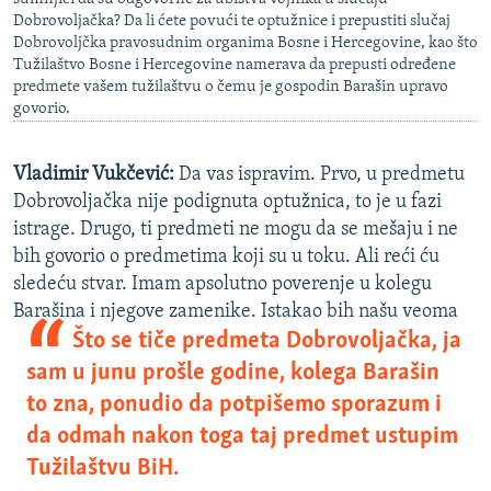
Dobrovoljačka? Da li ćete povući te optužnice i prepustiti slučaj
Dobrovoljčka pravosudnim organima Bosne i Hercegovine, kao što
Tužilaštvo Bosne i Hercegovine namerava da prepusti određene
predmete vašem tužilaštvu o čemu je gospodin Barašin upravo
govorio.
Vladimir Vukčević:
Da vas ispravim. Prvo, u predmetu
Dobrovoljačka nije podignuta optužnica, to je u fazi
istrage. Drugo, ti predmeti ne mogu da se mešaju i ne
bih govorio o predmetima koji su u toku. Ali reći ću
sledeću stvar. Imam apsolutno poverenje u kolegu
Barašina i
njegove zamenike. Istakao bih našu veoma
Što se tiče predmeta Dobrovoljačka, ja
sam u junu prošle godine, kolega Barašin
to zna, ponudio da potpišemo sporazum i
da odmah nakon toga taj predmet ustupim
Tužilaštvu BiH.