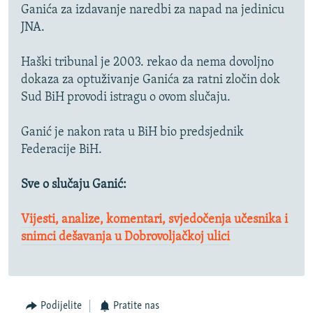
Ganića za izdavanje naredbi za napad na jedinicu
JNA.
Haški tribunal je 2003. rekao da nema dovoljno
dokaza za optuživanje Ganića za ratni zločin dok
Sud BiH provodi istragu o ovom slučaju.
Ganić je nakon rata u BiH bio predsjednik
Federacije BiH.
Sve o slučaju Ganić:
Vijesti, analize, komentari, svjedočenja učesnika i
snimci dešavanja u Dobrovoljačkoj ulici
Podijelite
Pratite nas