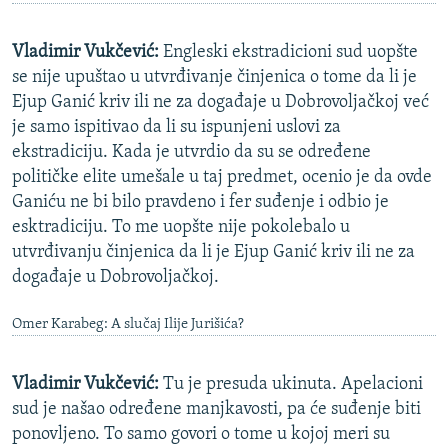
Vladimir Vukčević:
Engleski ekstradicioni sud uopšte
se nije upuštao u utvrđivanje činjenica o tome da li je
Ejup Ganić kriv ili ne za događaje u Dobrovoljačkoj već
je samo ispitivao da li su ispunjeni uslovi za
ekstradiciju. Kada je utvrdio da su se određene
političke elite umešale u taj predmet, ocenio je da ovde
Ganiću ne bi bilo pravdeno i fer suđenje i odbio je
esktradiciju. To me uopšte nije pokolebalo u
utvrđivanju činjenica da li je Ejup Ganić kriv ili ne za
događaje u Dobrovoljačkoj.
Omer Karabeg: A slučaj Ilije Jurišića?
Vladimir Vukčević:
Tu je presuda ukinuta. Apelacioni
sud je našao određene manjkavosti, pa će suđenje biti
ponovljeno. To samo govori o tome u kojoj meri su