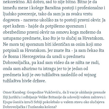
nekorektno. Ali dobro, sad to nije bitno. Bitno je da
između mene i kolege Barašina postoji i profesionalno i
ljudsko poverenje, tako da sam ja za svaku vrstu
dogovora - naravno ukoliko za to postoji pravni okvir. Ja
opet kažem - hajde da potpišemo sporazum i
obezbedimo pravni okvir na osnovu koga možemo da
ustupamo predmete, kao što je to slučaj sa Hrvatskom.
Ne mora taj sporazum biti identičan sa onim koji smo
potpisali sa Hrvatskom. Jer znate šta - ja sam čekao šta
će Bosna i Hercegovina da uradi u predmetu
Dobrovoljačka, pa kad sam video da se ništa ne radi,
onda sam ažurirao tu istragu jer to je jedan od
predmeta koji je ovo tužilaštva nasledilo od vojnog
tužilaštva bivše države.
Omer Karabeg: Gospodine Vukčeviću, da li vas je ukidanje presude
Iliji Jurišiću i odbijanje Velike Britanije da udovolji vašem zahtevu i
Ejupa Ganića izruči Srbiji pokolebalo u vašem stavu oko slučajeva
Dobrovoljačka i Tuzlanska kolona?