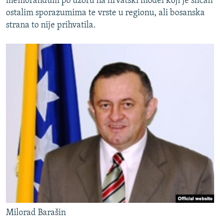
memorandum po uzoru na hrvatski model koji je sličan
ostalim sporazumima te vrste u regionu, ali bosanska
strana to nije prihvatila.
Milorad Barašin