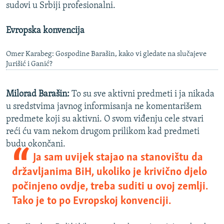
sudovi u Srbiji profesionalni.
Evropska konvencija
Omer Karabeg: Gospodine Barašin, kako vi gledate na slučajeve
Jurišić i Ganić?
Milorad Barašin:
To su sve aktivni predmeti i ja nikada
u sredstvima javnog informisanja ne komentarišem
predmete koji su aktivni. O svom viđenju cele stvari
reći ću vam nekom drugom prilikom kad predmeti
budu okončani.
Ja sam uvijek stajao na stanovištu da
državljanima BiH, ukoliko je krivično djelo
počinjeno ovdje, treba suditi u ovoj zemlji.
Tako je to po Evropskoj konvenciji.