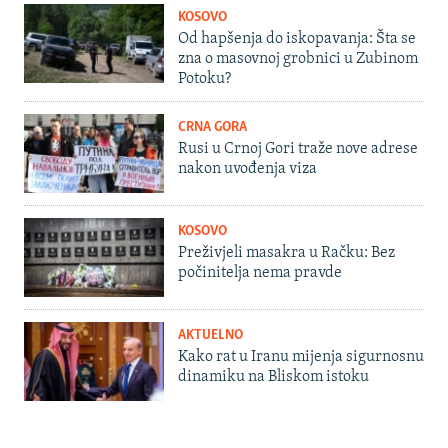
KOSOVO
Od hapšenja do iskopavanja: Šta se
zna o masovnoj grobnici u Zubinom
Potoku?
CRNA GORA
Rusi u Crnoj Gori traže nove adrese
nakon uvođenja viza
KOSOVO
Preživjeli masakra u Račku: Bez
počinitelja nema pravde
AKTUELNO
Kako rat u Iranu mijenja sigurnosnu
dinamiku na Bliskom istoku