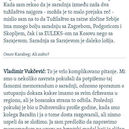
Kada sam rekao da je saradnja između naša dva
tužilaštva najgora - možda je to malo prejaka reč -
mislio sam na to da Tužilaštvo za ratne zločine Srbije
ima mnogo bolju saradnju sa Zagrebom, Podgoricom i
Skopljem, čak i sa EULEKS-om na Kosovu nego sa
Sarajevom. Saradnja sa Sarajevom je daleko lošija.
Omer Karabeg: Ali zašto?
Vladimir Vukčević:
To je vrlo komplikovano pitanje. Mi
smo u nekoliko navrata pokušali da potpišemo taj
famozni memorandum o saradnji, odnosno sporazum o
ustupanju dokaza kakav imamo sa svim državama u
regionu, ali je bosanska strana to odbila. Poslednji
pokušaj je bio u Dubrovniku prošle godine, kada smo
kolega Barašin i ja o tome dosta razgovarali, ali nismo
uspeli da se složimo. Ja sam predložio da napravimo