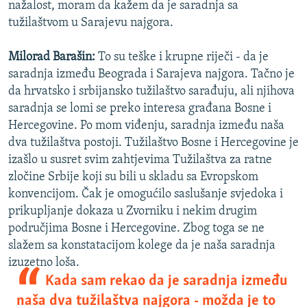
nažalost, moram da kažem da je saradnja sa
tužilaštvom u Sarajevu najgora.
Milorad Barašin:
To su teške i krupne riječi - da je
saradnja između Beograda i Sarajeva najgora. Tačno je
da hrvatsko i srbijansko tužilaštvo sarađuju, ali njihova
saradnja se lomi se preko interesa građana Bosne i
Hercegovine. Po mom viđenju, saradnja između naša
dva tužilaštva postoji. Tužilaštvo Bosne i Hercegovine je
izašlo u susret svim zahtjevima Tužilaštva za ratne
zločine Srbije koji su bili u skladu sa Evropskom
konvencijom. Čak je omogućilo saslušanje svjedoka i
prikupljanje dokaza u Zvorniku i nekim drugim
područjima Bosne i Hercegovine. Zbog toga se ne
slažem sa konstatacijom kolege da je naša saradnja
izuzetno loša.
Kada sam rekao da je saradnja između
naša dva tužilaštva najgora - možda je to