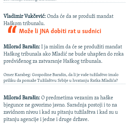
Vladimir Vukčević:
Onda će da se produži mandat
Haškom tribunalu.
Može li JNA dobiti rat u sudnici
Milorad Barašin:
I ja mislim da će se produžiti mandat
Haškog tribunala ako Mladić ne bude uhapšen do roka
predviđenog za zatvaranje Haškog tribunala.
Omer Karabeg: Gospodine Barašin, da li je vaše tužilaštvo imalo
priliku da pomaže Tužilaštvu Srbije u hvatanju Ratka Mladića?
Milorad Barašin:
O predmetima vezanim za haške
bjegunce ne govorimo javno. Saradnja postoji i to na
zavidnom nivou i kad su pitanju tužilaštva i kad su u
pitanju agencije i jedne i druge države.