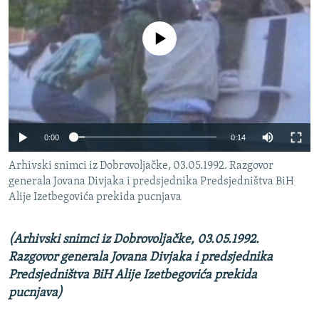
ISPRIČAJ MI
DNEVNO@RSE
No media source currently available
SPECIJALI RSE
VIŠE OD NASLOVA
PRATITE NAS
GENOCID U SREBRENICI
0:00
0:14
POPLAVE I KLIZIŠTA U BIH 2024.
Arhivski snimci iz Dobrovoljačke, 03.05.1992. Razgovor
TV LIBERTY
Sve RFE/RL stranice
generala Jovana Divjaka i predsjednika Predsjedništva BiH
POST SCRIPTUM
Alije Izetbegovića prekida pucnjava
MOJA EVROPA
(Arhivski snimci iz Dobrovoljačke, 03.05.1992.
TRI DECENIJE OD RATA U BIH
Razgovor generala Jovana Divjaka i predsjednika
SVE KARTE DEJTONA
Predsjedništva BiH Alije Izetbegovića prekida
pucnjava)
NASTANAK I RASPAD JUGOSLAVIJE