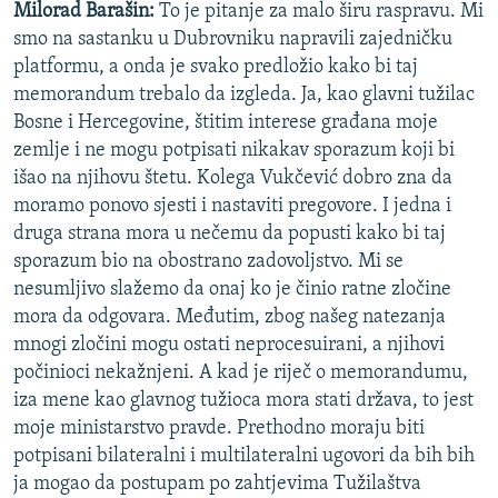
Milorad Barašin:
To je pitanje za malo širu raspravu. Mi
smo na sastanku u Dubrovniku napravili zajedničku
platformu, a onda je svako predložio kako bi taj
memorandum trebalo da izgleda. Ja, kao glavni tužilac
Bosne i Hercegovine, štitim interese građana moje
zemlje i ne mogu potpisati nikakav sporazum koji bi
išao na njihovu štetu. Kolega Vukčević dobro zna da
moramo ponovo sjesti i nastaviti pregovore. I jedna i
druga strana mora u nečemu da popusti kako bi taj
sporazum bio na obostrano zadovoljstvo. Mi se
nesumljivo slažemo da onaj ko je činio ratne zločine
mora da odgovara. Međutim, zbog našeg natezanja
mnogi zločini mogu ostati neprocesuirani, a njihovi
počinioci nekažnjeni. A kad je riječ o memorandumu,
iza mene kao glavnog tužioca mora stati država, to jest
moje ministarstvo pravde. Prethodno moraju biti
potpisani bilateralni i multilateralni ugovori da bih bih
ja mogao da postupam po zahtjevima Tužilaštva