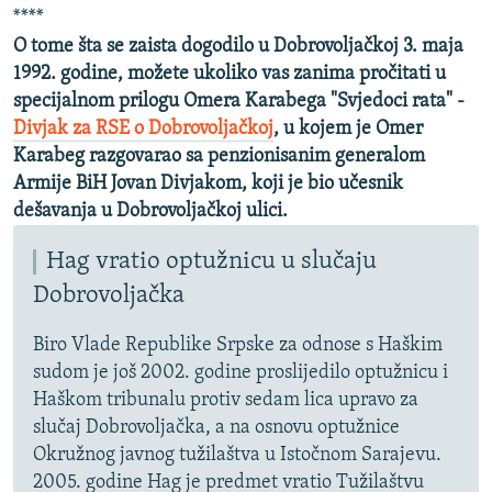
****
O tome šta se zaista dogodilo u Dobrovoljačkoj 3. maja
1992. godine, možete ukoliko vas zanima pročitati u
specijalnom prilogu Omera Karabega "Svjedoci rata" -
Divjak za RSE o Dobrovoljačkoj
, u kojem je Omer
Karabeg razgovarao sa penzionisanim generalom
Armije BiH Jovan Divjakom, koji je bio učesnik
dešavanja u Dobrovoljačkoj ulici.
Hag vratio optužnicu u slučaju
Dobrovoljačka
Biro Vlade Republike Srpske za odnose s Haškim
sudom je još 2002. godine proslijedilo optužnicu i
Haškom tribunalu protiv sedam lica upravo za
slučaj Dobrovoljačka, a na osnovu optužnice
Okružnog javnog tužilaštva u Istočnom Sarajevu.
2005. godine Hag je predmet vratio Tužilaštvu