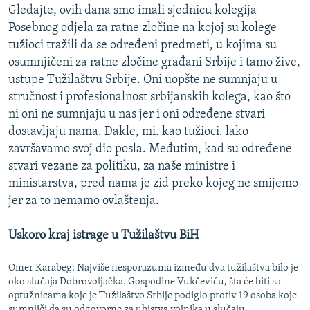
Gledajte, ovih dana smo imali sjednicu kolegija
Posebnog odjela za ratne zločine na kojoj su kolege
tužioci tražili da se određeni predmeti, u kojima su
osumnjičeni za ratne zločine građani Srbije i tamo žive,
ustupe Tužilaštvu Srbije. Oni uopšte ne sumnjaju u
stručnost i profesionalnost srbijanskih kolega, kao što
ni oni ne sumnjaju u nas jer i oni određene stvari
dostavljaju nama. Dakle, mi. kao tužioci. lako
završavamo svoj dio posla. Međutim, kad su određene
stvari vezane za politiku, za naše ministre i
ministarstva, pred nama je zid preko kojeg ne smijemo
jer za to nemamo ovlaštenja.
Uskoro kraj istrage u Tužilaštvu BiH
Omer Karabeg: Najviše nesporazuma između dva tužilaštva bilo je
oko slučaja Dobrovoljačka. Gospodine Vukčeviću, šta će biti sa
optužnicama koje je Tužilaštvo Srbije podiglo protiv 19 osoba koje
sumnjiči da su odgovorne za ubistva vojnika u slučaju