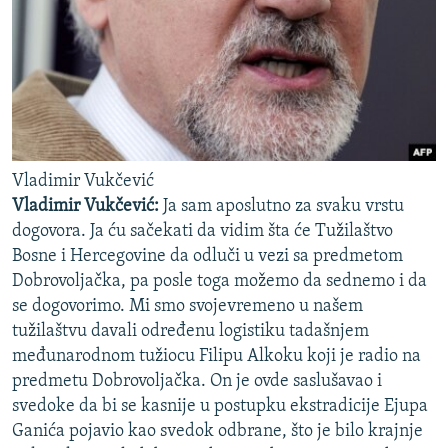
Vladimir Vukčević
Vladimir Vukčević:
Ja sam aposlutno za svaku vrstu
dogovora. Ja ću sačekati da vidim šta će Tužilaštvo
Bosne i Hercegovine da odluči u vezi sa predmetom
Dobrovoljačka, pa posle toga možemo da sednemo i da
se dogovorimo. Mi smo svojevremeno u našem
tužilaštvu davali određenu logistiku tadašnjem
međunarodnom tužiocu Filipu Alkoku koji je radio na
predmetu Dobrovoljačka. On je ovde saslušavao i
svedoke da bi se kasnije u postupku ekstradicije Ejupa
Ganića pojavio kao svedok odbrane, što je bilo krajnje