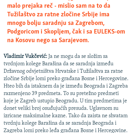
malo prejaka reč - mislio sam na to da
Tužilaštvo za ratne zločine Srbije ima
mnogo bolju saradnju sa Zagrebom,
Podgoricom i Skopljem, čak i sa EULEKS-om
na Kosovu nego sa Sarajevom.
Vladimir Vukčević:
Ja ne mogu da se složim sa
tvrdnjom kolege Barašina da se saradnja između
Državnog odvjetništva Hrvatske i Tužilaštva za ratne
zločine Srbije lomi preko građana Bosne i Hercegovine.
Hteo bih da istaknem da je između Beograda i Zagreba
razmenjeno 39 predmeta. To su pretežno predmeti
koje je Zagreb ustupio Beogradu. U tim predmetima je
donet veliki broj osuđujućih presuda. Uglavnom su
izricane maksimalne kazne. Tako da zaista ne shvatam
tvrdnju kolege Barašina da se saradnja Beograda i
Zagreba lomi preko leđa građana Bosne i Hercegovine.