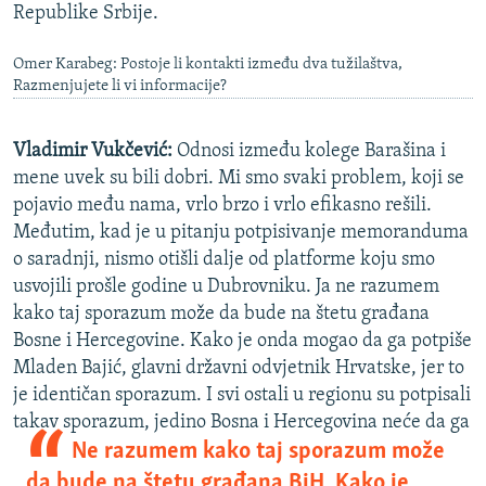
Republike Srbije.
Omer Karabeg: Postoje li kontakti između dva tužilaštva,
Razmenjujete li vi informacije?
Vladimir Vukčević:
Odnosi između kolege Barašina i
mene uvek su bili dobri. Mi smo svaki problem, koji se
pojavio među nama, vrlo brzo i vrlo efikasno rešili.
Međutim, kad je u pitanju potpisivanje memoranduma
o saradnji, nismo otišli dalje od platforme koju smo
usvojili prošle godine u Dubrovniku. Ja ne razumem
kako taj sporazum može da bude na štetu građana
Bosne i Hercegovine. Kako je onda mogao da ga potpiše
Mladen Bajić, glavni državni odvjetnik Hrvatske, jer to
je identičan sporazum. I svi ostali u regionu su potpisali
takav sporazum, jedino Bosna i Hercegovina
neće da ga
Ne razumem kako taj sporazum može
da bude na štetu građana BiH. Kako je