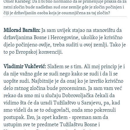
Omer Karabeg: Da li bi bilo normalno da se primenjuje praksa da za
ratni zločin bude nadležan sud one zemlje gde je zločin počinjen i
čiji je državljaniin osoba koja je osumnjičena za taj zločin?
Milorad Barašin:
Ja sam uvijek stajao na stanovištu da
državljanima Bosne i Hercegovine, ukoliko je krivično
djelo počinjeno ovdje, treba suditi u ovoj zemlji. Tako je
to po Evropskoj konvenciji.
Vladimir Vukčević:
Slažem se s tim. Ali moj princip je i
da nije važno gde se sudi nego kako se sudi i da li se
uopšte sudi. Najbitnije je da onaj ko je izvršio krivično
delo ratnog zločina bude procesuiran. Ja sam vam već
rekao da smo mi u slučaju Dobrovoljačka čekali da
vidimo šta će da uradi Tužilaštvo u Sarajevu, pa, kad
smo videli da se to odugovlači, onda smo pokrenuli
postupak. Evo, ja opet kažem - spreman sam da
ustupim sve te predmete Tužilaštvu Bosne i