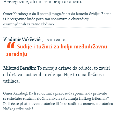
Hercegovine, ali oni se moraju okončati.
Omer Karabeg: A da li postoji mogućnost da između Srbije i Bosne
i Hercegovine bude potpisan sporazum o ekstradiciji
osumnjičenih za ratne zločine?
Vladimir Vukčević
: Ja sam za to.
Sudije i tužioci za bolju međudržavnu
saradnju
Milorad Barašin:
To moraju države da odluče, to zavisi
od država i ustavnih uređenja. Nije to u nadležnosti
tužilaca.
Omer Karabeg: Da li su domaća pravosuđa spremna da prihvate
sve slučajeve ratnih zločina nakon zatvaranja Haškog tribunala?
Da li će se pisati nove optužnice ili će se suditi na osnovu optužnica
Haškog tribunala?