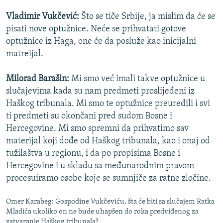
Vladimir Vukčević:
Što se tiče Srbije, ja mislim da će se
pisati nove optužnice. Neće se prihvatati gotove
optužnice iz Haga, one će da posluže kao inicijalni
matreijal.
Milorad Barašin:
Mi smo već imali takve optužnice u
slučajevima kada su nam predmeti proslijeđeni iz
Haškog tribunala. Mi smo te optužnice preuredili i svi
ti predmeti su okončani pred sudom Bosne i
Hercegovine. Mi smo spremni da prihvatimo sav
materijal koji dođe od Haškog tribunala, kao i onaj od
tužilaštva u regionu, i da po propisima Bosne i
Hercegovine i u skladu sa međunarodnim pravom
procesuiramo osobe koje se sumnjiče za ratne zločine.
Omer Karabeg: Gospodine Vukčeviću, šta će biti sa slučajem Ratka
Mladića ukoliko on ne bude uhapšen do roka predviđenog za
zatvaranje Haškog tribunala?