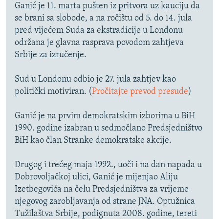
Ganić je 11. marta pušten iz pritvora uz kauciju da
se brani sa slobode, a na ročištu od 5. do 14. jula
pred vijećem Suda za ekstradicije u Londonu
održana je glavna rasprava povodom zahtjeva
Srbije za izručenje.
Sud u Londonu odbio je 27. jula zahtjev kao
politički motiviran. (
Pročitajte prevod presude
)
Ganić je na prvim demokratskim izborima u BiH
1990. godine izabran u sedmočlano Predsjedništvo
BiH kao član Stranke demokratske akcije.
Drugog i trećeg maja 1992., uoči i na dan napada u
Dobrovoljačkoj ulici, Ganić je mijenjao Aliju
Izetbegovića na čelu Predsjedništva za vrijeme
njegovog zarobljavanja od strane JNA. Optužnica
Tužilaštva Srbije, podignuta 2008. godine, tereti