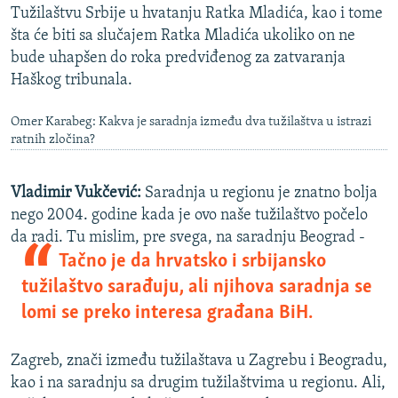
Tužilaštvu Srbije u hvatanju Ratka Mladića, kao i tome
šta će biti sa slučajem Ratka Mladića ukoliko on ne
bude uhapšen do roka predviđenog za zatvaranja
Haškog tribunala.
Omer Karabeg: Kakva je saradnja između dva tužilaštva u istrazi
ratnih zločina?
Vladimir Vukčević:
Saradnja u regionu je znatno bolja
nego 2004. godine kada je ovo naše tužilaštvo počelo
da radi.
Tu mislim, pre svega, na saradnju Beograd -
Tačno je da hrvatsko i srbijansko
tužilaštvo sarađuju, ali njihova saradnja se
lomi se preko interesa građana BiH.
Zagreb, znači između tužilaštava u Zagrebu i Beogradu,
kao i na saradnju sa drugim tužilaštvima u regionu. Ali,