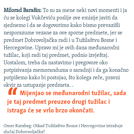
Milorad Barašin:
To su za mene neki novi momenti i ja
ću se kolegi Vukčeviću poslije ove emisije javiti da
sjednemo i da se dogovorimo kako bismo prevazišli
nesporazume vezane za ove sporne predmete, jer se
predmet Dobrovoljačka radi i u Tužilaštvu Bosne i
Hercegovine. Upravo mi je ovih dana međunarodni
tužilac, koji radi taj predmet, podnio izvještaj.
Uostalom, treba da nastavimo i pregovore oko
potpisivanja memoranduma o saradnji i da ga konačno
potpišemo kako bi postojao, što kolega reče, pravni
okvir za ustupanje predmeta. .
Mijenjao se međunarodni tužilac, sada
je taj predmet preuzeo drugi tužilac i
istraga će se vrlo brzo okončati.
Omer Karabeg: Otkad Tužilaštvo Bosne i Hercegovine istražuje
slučaj Dobrovoljačka?