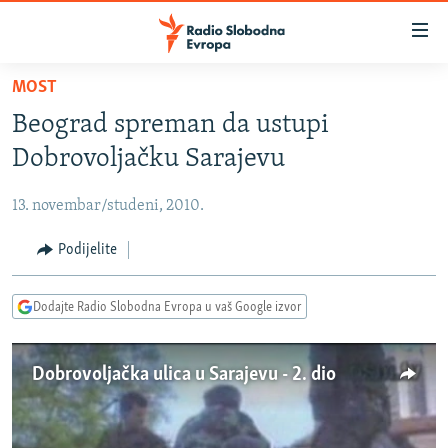
Dostupni
linkovi
Pređite
MOST
na
VIJESTI
Beograd spreman da ustupi
glavni
BOSNA I HERCEGOVINA
sadržaj
Dobrovoljačku Sarajevu
SRBIJA
Pređite
na
13. novembar/studeni, 2010.
KOSOVO
glavnu
CRNA GORA
Podijelite
navigaciju
Pređite
VIZUELNO
na
Dodajte Radio Slobodna Evropa u vaš Google izvor
PODCASTI
VIDEO
pretragu
RAT U UKRAJINI
FOTOGALERIJE
Dobrovoljačka ulica u Sarajevu - 2. dio
KINA NA BALKANU
INFOGRAFIKE
RSE PRIČE IZ SVIJETA