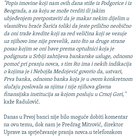
"Popis imovine koji nam ovih dana stiže iz Podgorice i iz
Beograda, a za koju se može tvrditi ili jakim
ubjeđenjem pretpostaviti da je makar nekim dijelim u
vlasništvu braće Šarića toliki da jeste prilično neobično
da oni traže kredite koji za red veličina koji se vezuje
uz njihovo ime nije prevelik, zato što sa druge strane
posao kojim se oni bave prema optužnici koja je
podignuta u Srbiji zahtijeva bankarske usluge, odnosno
pomoć pri pranju novca, s tim što ima i nekih indikacija
o kojima je i Nebojša Medojević govorio da, ustvari,
Prva banka, odnosno banka koja je u ovom konkretnom
slučaju poslovala sa njima i nije njihova glavna
finansijska institucija sa kojom posluju u Crnoj Gori,"
kaže Radulović.
Danas u Prvoj banci nije bilo moguće dobiti komentar
na ovu temu, dok nam je Predrag Mitrović, direktor
Uprave za sprječavanje pranja novca.u telefonskom