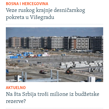
BOSNA I HERCEGOVINA
Veze ruskog krajnje desničarskog
pokreta u Višegradu
AKTUELNO
Na šta Srbija troši milione iz budžetske
rezerve?