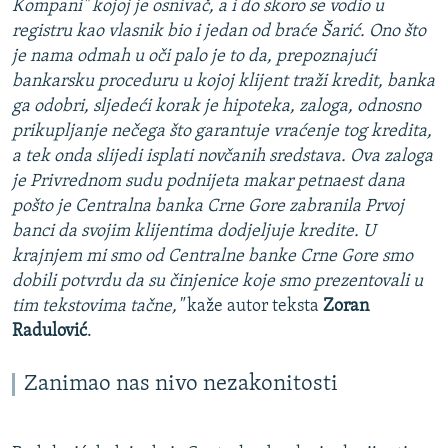
Kompani" kojoj je osnivač, a i do skoro se vodio u
registru kao vlasnik bio i jedan od braće Šarić. Ono što
je nama odmah u oči palo je to da, prepoznajući
bankarsku proceduru u kojoj klijent traži kredit, banka
ga odobri, sljedeći korak je hipoteka, zaloga, odnosno
prikupljanje nečega što garantuje vraćenje tog kredita,
a tek onda slijedi isplati novčanih sredstava. Ova zaloga
je Privrednom sudu podnijeta makar petnaest dana
pošto je Centralna banka Crne Gore zabranila Prvoj
banci da svojim klijentima dodjeljuje kredite. U
krajnjem mi smo od Centralne banke Crne Gore smo
dobili potvrdu da su činjenice koje smo prezentovali u
tim tekstovima tačne,"
kaže autor teksta
Zoran
Radulović
.
Zanimao nas nivo nezakonitosti