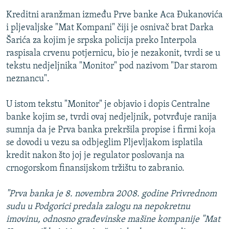
Kreditni aranžman između Prve banke Aca Đukanovića
i pljevaljske "Mat Kompani" čiji je osnivač brat Darka
Šarića za kojim je srpska policija preko Interpola
raspisala crvenu potjernicu, bio je nezakonit, tvrdi se u
tekstu nedjeljnika "Monitor" pod nazivom "Dar starom
neznancu".
U istom tekstu "Monitor" je objavio i dopis Centralne
banke kojim se, tvrdi ovaj nedjeljnik, potvrđuje ranija
sumnja da je Prva banka prekršila propise i firmi koja
se dovodi u vezu sa odbjeglim Pljevljakom isplatila
kredit nakon što joj je regulator poslovanja na
crnogorskom finansijskom tržištu to zabranio.
"Prva banka je 8. novembra 2008. godine Privrednom
sudu u Podgorici predala zalogu na nepokretnu
imovinu, odnosno građevinske mašine kompanije "Mat