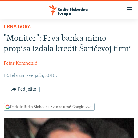
Dostupni
linkovi
Pređite
CRNA GORA
na
VIJESTI
"Monitor": Prva banka mimo
glavni
BOSNA I HERCEGOVINA
sadržaj
propisa izdala kredit Šarićevoj firmi
SRBIJA
Pređite
na
Petar Komnenić
KOSOVO
glavnu
12. februar/veljača, 2010.
CRNA GORA
navigaciju
Pređite
VIZUELNO
Podijelite
na
PODCASTI
VIDEO
pretragu
Dodajte Radio Slobodna Evropa u vaš Google izvor
RAT U UKRAJINI
FOTOGALERIJE
KINA NA BALKANU
INFOGRAFIKE
RSE PRIČE IZ SVIJETA