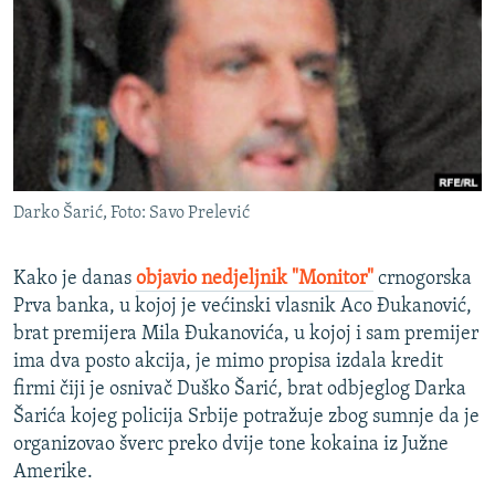
ISPRIČAJ MI
DNEVNO@RSE
SPECIJALI RSE
VIŠE OD NASLOVA
PRATITE NAS
GENOCID U SREBRENICI
Darko Šarić, Foto: Savo Prelević
POPLAVE I KLIZIŠTA U BIH 2024.
TV LIBERTY
Sve RFE/RL stranice
Kako je danas
objavio nedjeljnik "Monitor"
crnogorska
POST SCRIPTUM
Prva banka, u kojoj je većinski vlasnik Aco Đukanović,
brat premijera Mila Đukanovića, u kojoj i sam premijer
MOJA EVROPA
ima dva posto akcija, je mimo propisa izdala kredit
TRI DECENIJE OD RATA U BIH
firmi čiji je osnivač Duško Šarić, brat odbjeglog Darka
Šarića kojeg policija Srbije potražuje zbog sumnje da je
SVE KARTE DEJTONA
organizovao šverc preko dvije tone kokaina iz Južne
NASTANAK I RASPAD JUGOSLAVIJE
Amerike.