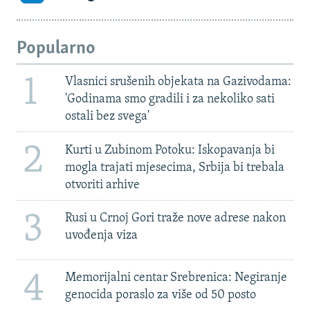
Popularno
1
Vlasnici srušenih objekata na Gazivodama:
'Godinama smo gradili i za nekoliko sati
ostali bez svega'
2
Kurti u Zubinom Potoku: Iskopavanja bi
mogla trajati mjesecima, Srbija bi trebala
otvoriti arhive
3
Rusi u Crnoj Gori traže nove adrese nakon
uvođenja viza
4
Memorijalni centar Srebrenica: Negiranje
genocida poraslo za više od 50 posto