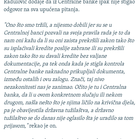
Radulović dodaje da iz Centralne banke ipak nije stigao
odgovor na sva upućena pitanja.
"Ono što smo tržili, a nijesmo dobili jer su se u
Centralnoj banci pozvali na svoja pravila rada je to da
nam oni kažu da li su oni zaista prekršili zakon tako što
su isplaćivali kredite poslije zabrane ili su prekršili
zakon tako što su davali kredite bez valjane
dokumentacije, pa tek onda kada je stigla kontrola
Centralne banke naknadno prikupljali dokumenta,
između ostalih i ovu zalogu. Znači, taj nivo
nezakonitosti nas je zanimao. Očito je tu i Centralna
banka, da li u ovom konkretnom slučaju ili nekom
drugom, našla nešto što je njima ličilo na krivična djela,
pa je obavijestila državna tužilaštva, a državno
tužilaštvo se do danas nije oglasilo šta je uradilo sa tom
prijavom,"
rekao je on.