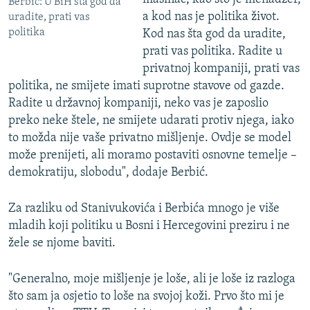
Berbić: U BiH šta god da
a kod nas je politika život.
uradite, prati vas
politika
Kod nas šta god da uradite,
prati vas politika. Radite u
privatnoj kompaniji, prati vas
politika, ne smijete imati suprotne stavove od gazde.
Radite u državnoj kompaniji, neko vas je zaposlio
preko neke štele, ne smijete udarati protiv njega, iako
to možda nije vaše privatno mišljenje. Ovdje se model
može prenijeti, ali moramo postaviti osnovne temelje –
demokratiju, slobodu", dodaje Berbić.
Za razliku od Stanivukovića i Berbića mnogo je više
mladih koji politiku u Bosni i Hercegovini preziru i ne
žele se njome baviti.
"Generalno, moje mišljenje je loše, ali je loše iz razloga
što sam ja osjetio to loše na svojoj koži. Prvo što mi je