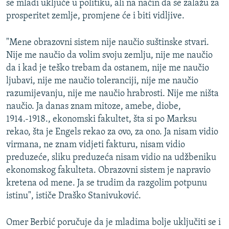
se mladi uključe u politiku, ali na način da se zalažu za
prosperitet zemlje, promjene će i biti vidljive.
"Mene obrazovni sistem nije naučio suštinske stvari.
Nije me naučio da volim svoju zemlju, nije me naučio
da i kad je teško trebam da ostanem, nije me naučio
ljubavi, nije me naučio toleranciji, nije me naučio
razumijevanju, nije me naučio hrabrosti. Nije me ništa
naučio. Ja danas znam mitoze, amebe, diobe,
1914.-1918., ekonomski fakultet, šta si po Marksu
rekao, šta je Engels rekao za ovo, za ono. Ja nisam vidio
virmana, ne znam vidjeti fakturu, nisam vidio
preduzeće, sliku preduzeća nisam vidio na udžbeniku
ekonomskog fakulteta. Obrazovni sistem je napravio
kretena od mene. Ja se trudim da razgolim potpunu
istinu", ističe Draško Stanivuković.
Omer Berbić poručuje da je mladima bolje uključiti se i