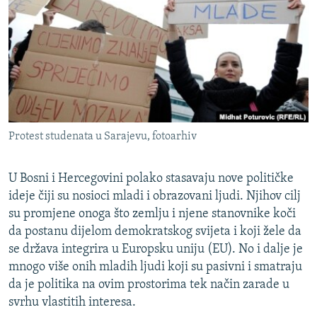
ISPRIČAJ MI
DNEVNO@RSE
SPECIJALI RSE
VIŠE OD NASLOVA
PRATITE NAS
GENOCID U SREBRENICI
Protest studenata u Sarajevu, fotoarhiv
POPLAVE I KLIZIŠTA U BIH 2024.
TV LIBERTY
Sve RFE/RL stranice
U Bosni i Hercegovini polako stasavaju nove političke
POST SCRIPTUM
ideje čiji su nosioci mladi i obrazovani ljudi. Njihov cilj
su promjene onoga što zemlju i njene stanovnike koči
MOJA EVROPA
da postanu dijelom demokratskog svijeta i koji žele da
TRI DECENIJE OD RATA U BIH
se država integrira u Europsku uniju (EU). No i dalje je
mnogo više onih mladih ljudi koji su pasivni i smatraju
SVE KARTE DEJTONA
da je politika na ovim prostorima tek način zarade u
NASTANAK I RASPAD JUGOSLAVIJE
svrhu vlastitih interesa.