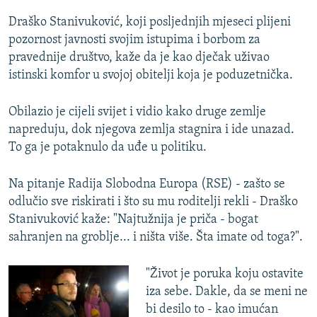
Draško Stanivuković, koji posljednjih mjeseci plijeni
pozornost javnosti svojim istupima i borbom za
pravednije društvo, kaže da je kao dječak uživao
istinski komfor u svojoj obitelji koja je poduzetnička.
Obilazio je cijeli svijet i vidio kako druge zemlje
napreduju, dok njegova zemlja stagnira i ide unazad.
To ga je potaknulo da uđe u politiku.
Na pitanje Radija Slobodna Europa (RSE) - zašto se
odlučio sve riskirati i što su mu roditelji rekli - Draško
Stanivuković kaže: "Najtužnija je priča - bogat
sahranjen na groblje... i ništa više. Šta imate od toga?".
"Život je poruka koju ostavite
iza sebe. Dakle, da se meni ne
bi desilo to - kao imućan