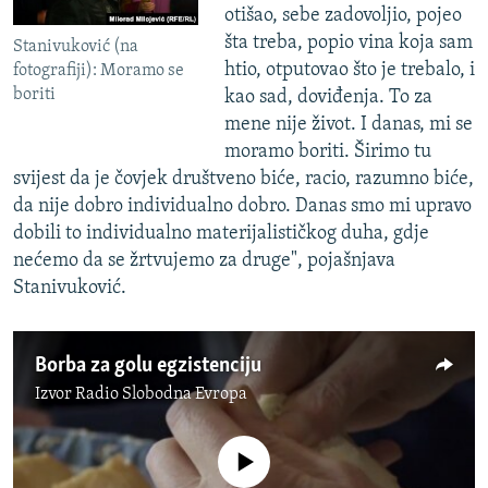
otišao, sebe zadovoljio, pojeo
šta treba, popio vina koja sam
Stanivuković (na
htio, otputovao što je trebalo, i
fotografiji): Moramo se
boriti
kao sad, doviđenja. To za
mene nije život. I danas, mi se
moramo boriti. Širimo tu
svijest da je čovjek društveno biće, racio, razumno biće,
da nije dobro individualno dobro. Danas smo mi upravo
dobili to individualno materijalističkog duha, gdje
nećemo da se žrtvujemo za druge", pojašnjava
Stanivuković.
Borba za golu egzistenciju
Izvor
Radio Slobodna Evropa
No media source currently available