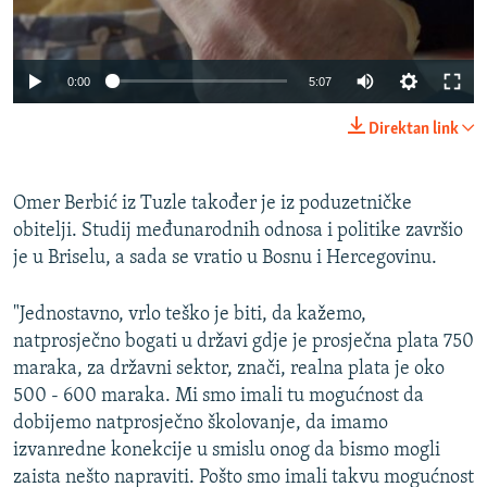
0:00
5:07
Direktan link
Omer Berbić iz Tuzle također je iz poduzetničke
obitelji. Studij međunarodnih odnosa i politike završio
je u Briselu, a sada se vratio u Bosnu i Hercegovinu.
"Jednostavno, vrlo teško je biti, da kažemo,
natprosječno bogati u državi gdje je prosječna plata 750
maraka, za državni sektor, znači, realna plata je oko
500 - 600 maraka. Mi smo imali tu mogućnost da
dobijemo natprosječno školovanje, da imamo
izvanredne konekcije u smislu onog da bismo mogli
zaista nešto napraviti. Pošto smo imali takvu mogućnost