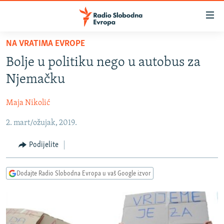
Dostupni
linkovi
Pređite
NA VRATIMA EVROPE
na
VIJESTI
Bolje u politiku nego u autobus za
glavni
BOSNA I HERCEGOVINA
sadržaj
Njemačku
SRBIJA
Pređite
na
Maja Nikolić
KOSOVO
glavnu
2. mart/ožujak, 2019.
CRNA GORA
navigaciju
Pređite
VIZUELNO
Podijelite
na
PODCASTI
VIDEO
pretragu
Dodajte Radio Slobodna Evropa u vaš Google izvor
RAT U UKRAJINI
FOTOGALERIJE
KINA NA BALKANU
INFOGRAFIKE
RSE PRIČE IZ SVIJETA