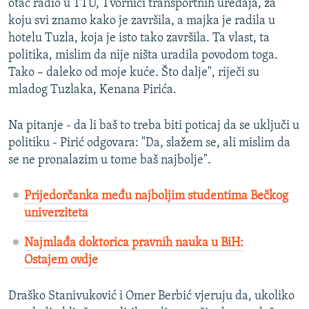
otac radio u TTU, Tvornici transportnih uređaja, za
koju svi znamo kako je završila, a majka je radila u
hotelu Tuzla, koja je isto tako završila. Ta vlast, ta
politika, mislim da nije ništa uradila povodom toga.
Tako – daleko od moje kuće. Što dalje", riječi su
mladog Tuzlaka, Kenana Pirića.
Na pitanje - da li baš to treba biti poticaj da se uključi u
politiku - Pirić odgovara: "Da, slažem se, ali mislim da
se ne pronalazim u tome baš najbolje".
Prijedorčanka među najboljim studentima Bečkog
univerziteta
Najmlađa doktorica pravnih nauka u BiH:
Ostajem ovdje
Draško Stanivuković i Omer Berbić vjeruju da, ukoliko