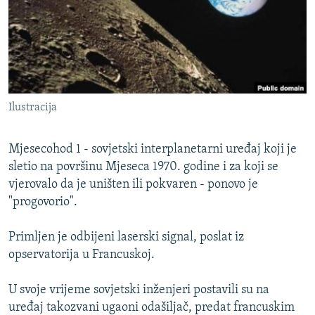
ISPRIČAJ MI
DNEVNO@RSE
SPECIJALI RSE
VIŠE OD NASLOVA
PRATITE NAS
Ilustracija
GENOCID U SREBRENICI
POPLAVE I KLIZIŠTA U BIH 2024.
Mjesecohod 1 - sovjetski interplanetarni uređaj koji je
TV LIBERTY
sletio na površinu Mjeseca 1970. godine i za koji se
Sve RFE/RL stranice
vjerovalo da je uništen ili pokvaren - ponovo je
POST SCRIPTUM
"progovorio".
MOJA EVROPA
Primljen je odbijeni laserski signal, poslat iz
TRI DECENIJE OD RATA U BIH
opservatorija u Francuskoj.
SVE KARTE DEJTONA
U svoje vrijeme sovjetski inženjeri postavili su na
NASTANAK I RASPAD JUGOSLAVIJE
uređaj takozvani ugaoni odašiljač, predat francuskim