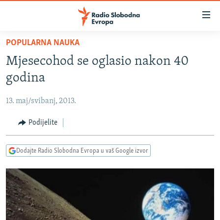
Dostupni
linkovi
Pređite
POPULARNA NAUKA
na
VIJESTI
Mjesecohod se oglasio nakon 40
glavni
BOSNA I HERCEGOVINA
sadržaj
godina
SRBIJA
Pređite
na
13. maj/svibanj, 2013.
KOSOVO
glavnu
CRNA GORA
Podijelite
navigaciju
Pređite
VIZUELNO
na
Dodajte Radio Slobodna Evropa u vaš Google izvor
PODCASTI
VIDEO
pretragu
RAT U UKRAJINI
FOTOGALERIJE
KINA NA BALKANU
INFOGRAFIKE
RSE PRIČE IZ SVIJETA