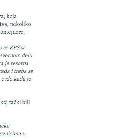
a, koja
tva, nekoliko
kontejnere.
o se KPS sa
 severnom delu
ra je resorna
ada i treba se
, ovde kada je
koj tački bili
acke
novnicima u