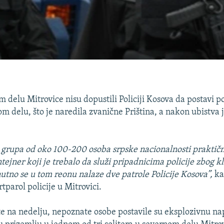
 delu Mitrovice nisu dopustili Policiji Kosova da postavi po
om delu, što je naredila zvanične Priština, a nakon ubistva
grupa od oko 100-200 osoba srpske nacionalnosti praktičn
tejner koji je trebalo da služi pripadnicima policije zbog k
tno se u tom reonu nalaze dve patrole Policije Kosova”,
ka
rtparol policije u Mitrovici.
te na nedelju, nepoznate osobe postavile su eksplozivnu n