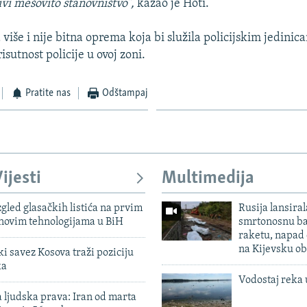
vi mešovito stanovništvo”,
kazao je Hoti.
više i nije bitna oprema koja bi služila policijskim jedinic
risutnost policije u ovoj zoni.
Pratite nas
Odštampaj
ijesti
Multimedija
zgled glasačkih listića na prvim
Rusija lansiral
 novim tehnologijama u BiH
smrtonosnu ba
raketu, napad
na Kijevsku ob
 savez Kosova traži poziciju
ka
Vodostaj reka 
 ljudska prava: Iran od marta