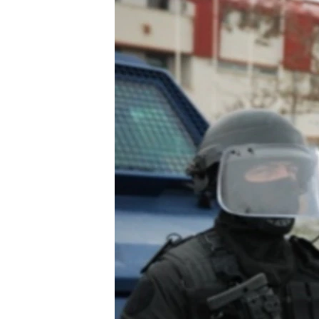
ISPRIČAJ MI
DNEVNO@RSE
SPECIJALI RSE
VIŠE OD NASLOVA
GENOCID U SREBRENICI
POPLAVE I KLIZIŠTA U BIH 2024.
TV LIBERTY
POST SCRIPTUM
MOJA EVROPA
TRI DECENIJE OD RATA U BIH
SVE KARTE DEJTONA
NASTANAK I RASPAD JUGOSLAVIJE