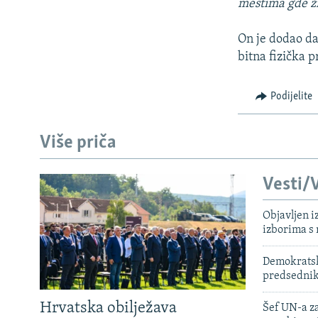
mestima gde ži
On je dodao da 
bitna fizička p
Podijelite
Više priča
Vesti/V
Objavljen i
izborima s
Demokratski
predsedni
Hrvatska obilježava
Šef UN-a za