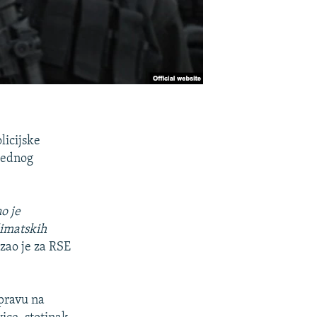
licijske
 jednog
o je
limatskih
zao je za RSE
apravu na