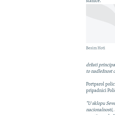
stanice.
Besim Hoti
držati principa
to nadležnost 
Portparol polic
pripadnici Poli
“U sklopu Seve
nacionalnosti,