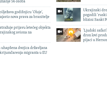
jmanje 56 osoba
Ukrajinski dr
ilježava godišnjicu 'Oluje',
pogodili 'rusk
ajavio nova prava za branitelje
blizini Sankt 
tražuje prijavu letećeg objekta
'Ljudski safari
krajinskog aviona na
dron lovi prod
pijaci u Herso
 uhapšena dvojica državljana
 krijumčarenja migranta u EU