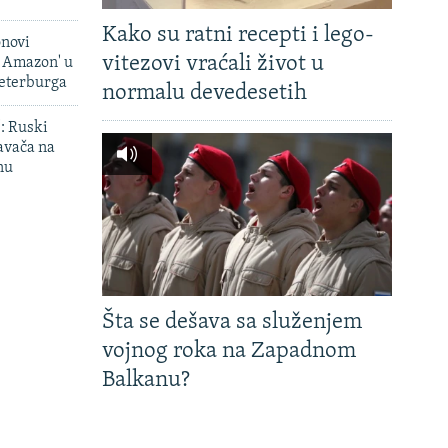
Kako su ratni recepti i lego-
onovi
vitezovi vraćali život u
i Amazon' u
Peterburga
normalu devedesetih
': Ruski
avača na
nu
Šta se dešava sa služenjem
vojnog roka na Zapadnom
Balkanu?