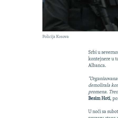
Policija Kosova
Srbi u severnom
kontejnere u t
Albanca.
“Organizovana 
demolirala kon
promena. Trenu
Besim Hoti
, po
U noći sa subo