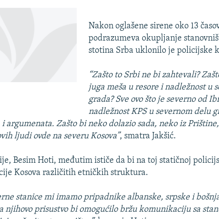
Nakon oglašene sirene oko 13 časov
podrazumeva okupljanje stanovniš
stotina Srba uklonilo je policijske 
“Zašto to Srbi ne bi zahtevali? Zašt
juga meša u resore i nadležnost u
grada? Sve ovo što je severno od Ib
nadležnost KPS u severnom delu gr
 i argumenata. Zašto bi neko dolazio sada, neko iz Prištine
ovih ljudi ovde na severu Kosova”
, smatra Jakšić.
ije, Besim Hoti, međutim ističe da bi na toj statičnoj policijs
cije Kosova različitih etničkih struktura.
rne stanice mi imamo pripadnike albanske, srpske i bošnj
 a njihovo prisustvo bi omogućilo bržu komunikaciju sa sta