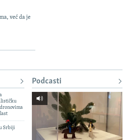
ama, već da je
Podcasti
a
lističku
 dronovima
last
u Srbiji