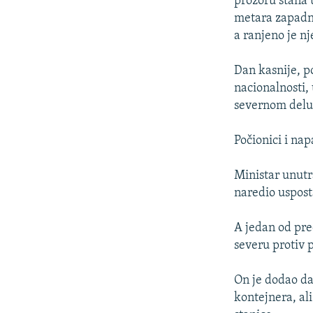
prozoru stana 
metara zapadn
a ranjeno je n
Dan kasnije, po
nacionalnosti, 
severnom delu 
Počionici i nap
Ministar unutr
naredio usposta
A jedan od pre
severu protiv p
On je dodao da
kontejnera, ali