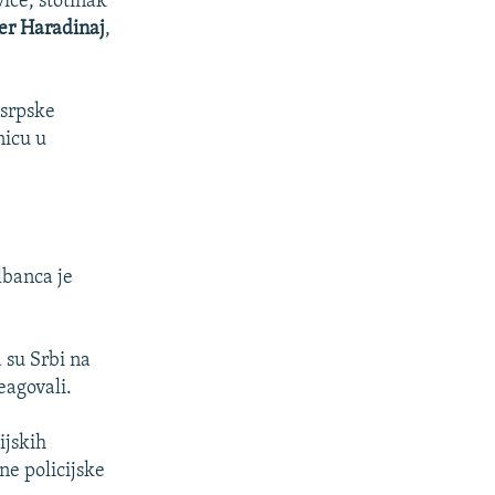
ice, stotinak
er Haradinaj
,
 srpske
nicu u
lbanca je
a su Srbi na
reagovali.
ijskih
ne policijske