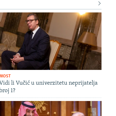
MOST
Vidi li Vučić u univerzitetu neprijatelja
broj 1?