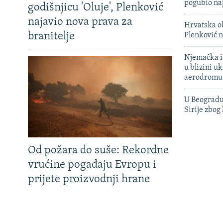
pogubio na
godišnjicu 'Oluje', Plenković
najavio nova prava za
Hrvatska ob
branitelje
Plenković n
Njemačka is
u blizini u
aerodromu
U Beogradu
Sirije zbog
Od požara do suše: Rekordne
vrućine pogađaju Evropu i
prijete proizvodnji hrane