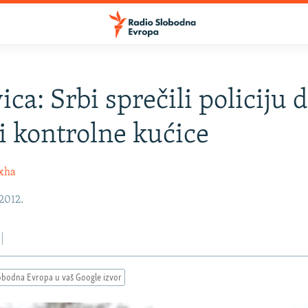
ca: Srbi sprečili policiju 
i kontrolne kućice
oxha
 2012.
obodna Evropa u vaš Google izvor