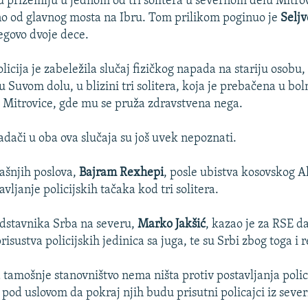
u prizemlju u jednom od tri solitera u severnom delu Mitrov
o od glavnog mosta na Ibru. Tom prilikom poginuo je
Seljv
jegovo dvoje dece.
licija je zabeležila slučaj fizičkog napada na stariju osobu,
u Suvom dolu, u blizini tri solitera, koja je prebačena u bol
Mitrovice, gde mu se pruža zdravstvena nega.
adači u oba ova slučaja su još uvek nepoznati.
ašnjih poslova,
Bajram Rexhepi
, posle ubistva kosovskog A
vljanje policijskih tačaka kod tri solitera.
dstavnika Srba na severu,
Marko Jakšić
, kazao je za RSE d
risustva policijskih jedinica sa juga, te su Srbi zbog toga i 
 tamošnje stanovništvo nema ništa protiv postavljanja polic
 pod uslovom da pokraj njih budu prisutni policajci iz sever