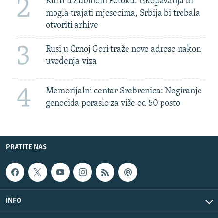
2
Kurti u Zubinom Potoku: Iskopavanja bi
mogla trajati mjesecima, Srbija bi trebala
otvoriti arhive
3
Rusi u Crnoj Gori traže nove adrese nakon
uvođenja viza
4
Memorijalni centar Srebrenica: Negiranje
genocida poraslo za više od 50 posto
PRATITE NAS
INFO