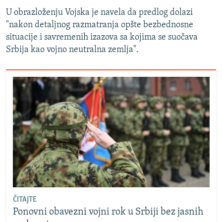
U obrazloženju Vojska je navela da predlog dolazi
"nakon detaljnog razmatranja opšte bezbednosne
situacije i savremenih izazova sa kojima se suočava
Srbija kao vojno neutralna zemlja".
ČITAJTE
Ponovni obavezni vojni rok u Srbiji bez jasnih