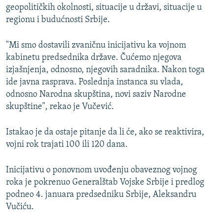
geopolitičkih okolnosti, situacije u državi, situacije u
regionu i budućnosti Srbije.
"Mi smo dostavili zvaničnu inicijativu ka vojnom
kabinetu predsednika države. Čućemo njegova
izjašnjenja, odnosno, njegovih saradnika. Nakon toga
ide javna rasprava. Poslednja instanca su vlada,
odnosno Narodna skupština, novi saziv Narodne
skupštine", rekao je Vučević.
Istakao je da ostaje pitanje da li će, ako se reaktivira,
vojni rok trajati 100 ili 120 dana.
Inicijativu o ponovnom uvođenju obaveznog vojnog
roka je pokrenuo Generalštab Vojske Srbije i predlog
podneo 4. januara predsedniku Srbije, Aleksandru
Vučiću.