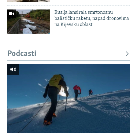
Rusija lansirala smrtonosnu
balističku raketu, napad dronovima
na Kijevsku oblast
Podcasti