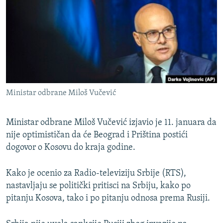
ISPRIČAJ MI
DNEVNO@RSE
SPECIJALI RSE
VIŠE OD NASLOVA
PRATITE NAS
GENOCID U SREBRENICI
Ministar odbrane Miloš Vučević
POPLAVE I KLIZIŠTA U BIH 2024.
TV LIBERTY
Sve RFE/RL stranice
Ministar odbrane Miloš Vučević izjavio je 11. januara da
nije optimističan da će Beograd i Priština postići
POST SCRIPTUM
dogovor o Kosovu do kraja godine.
MOJA EVROPA
TRI DECENIJE OD RATA U BIH
Kako je ocenio za Radio-televiziju Srbije (RTS),
nastavljaju se politički pritisci na Srbiju, kako po
SVE KARTE DEJTONA
pitanju Kosova, tako i po pitanju odnosa prema Rusiji.
NASTANAK I RASPAD JUGOSLAVIJE