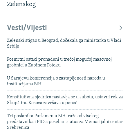
Zelenskog
Vesti/Vijesti
Zelenski stigao u Beograd, dočekala ga ministarka u Vladi
Srbije
Posmrtni ostaci pronađeni u trećoj mogućoj masovnoj
grobnici u Zubinom Potoku
U Sarajevu konferencija o zastupljenosti naroda u
institucijama BiH
Konstitutivna sjednica nastavlja se u subotu, ustavni rok za
Skupštinu Kosova završava u ponoć
Tri poslanika Parlamenta BiH traže od visokog
predstavnika i PIC-a poseban status za Memorijalni centar
Srebrenica