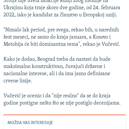
Srbija nije uvela sankcije Rusiji zbog invazije na
Ukrajinu koja traje skoro dve godine, od 24. februara
2022, iako je kandidat za članstvo u Evropskoj uniji.
"Nimalo lak period, pre svega, rekao bih, u narednih
šest meseci, ne samo do kraja januara, a Kosovo i
Metohija će biti dominantna tema", rekao je Vučević.
Kako je dodao, Beograd treba da nastavi da bude
maksimalno konstruktivan, čuvajući državne i
nacionalne interese, ali i da ima jasno definisane
crvene linije.
Vučević je ocenio i da "nije realno" da se do kraja
godine postigne nešto što se nije postiglo decenijama.
MOŽDA VAS INTERESUJE