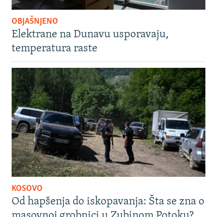
OBJAŠNJENO
Elektrane na Dunavu usporavaju,
temperatura raste
KOSOVO
Od hapšenja do iskopavanja: Šta se zna o
masovnoj grobnici u Zubinom Potoku?