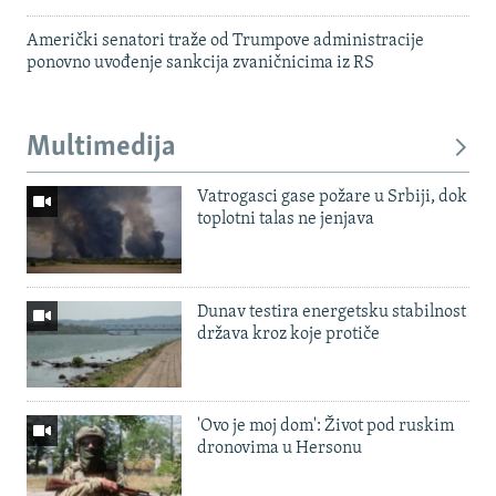
Američki senatori traže od Trumpove administracije
ponovno uvođenje sankcija zvaničnicima iz RS
Multimedija
Vatrogasci gase požare u Srbiji, dok
toplotni talas ne jenjava
Dunav testira energetsku stabilnost
država kroz koje protiče
'Ovo je moj dom': Život pod ruskim
dronovima u Hersonu