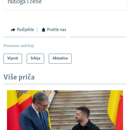
razloga i cene
Podijelite
Pratite nas
Povezani sadržaji
Vijesti
Srbija
Aktuelno
Više priča