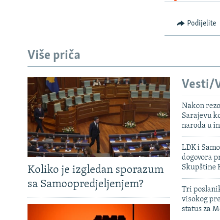
Podijelite
Više priča
Vesti/V
Nakon rezo
Sarajevu ko
naroda u in
LDK i Samoo
dogovora pr
Skupštine 
Koliko je izgledan sporazum
sa Samoopredjeljenjem?
Tri poslani
visokog pr
status za M