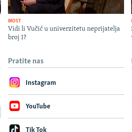
MOST
Vidi li Vučić u univerzitetu neprijatelja
?
broj 1?
Pratite nas
Instagram
YouTube
Tik Tok