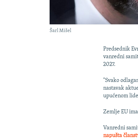
Šarl Mišel
Predsednik Evr
vanredni samit
2027.
"Svako odlaganj
nastavak aktue
upućenom lide
Zemlje EU imaj
Vanredni samit
napušta članstv