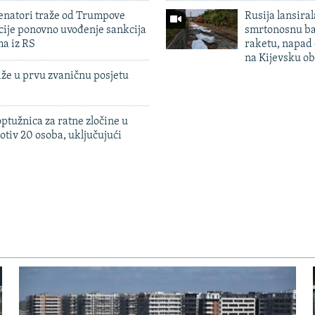
enatori traže od Trumpove
Rusija lansiral
cije ponovno uvođenje sankcija
smrtonosnu ba
ma iz RS
raketu, napad
na Kijevsku ob
iže u prvu zvaničnu posjetu
ptužnica za ratne zločine u
otiv 20 osoba, uključujući