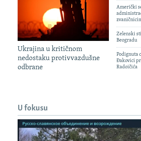
Američki s
administra
zvaničnici
Zelenski st
Beogradu
Ukrajina u kritičnom
Podignuta o
nedostaku protivvazdušne
Đakovici pr
odbrane
Radoičića
U fokusu