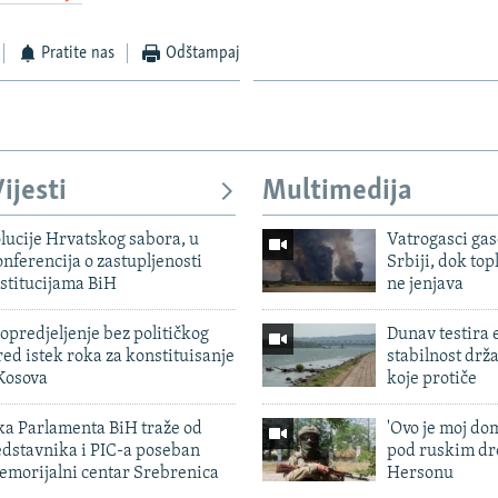
Pratite nas
Odštampaj
ijesti
Multimedija
lucije Hrvatskog sabora, u
Vatrogasci gas
nferencija o zastupljenosti
Srbiji, dok topl
stitucijama BiH
ne jenjava
predjeljenje bez političkog
Dunav testira
ed istek roka za konstituisanje
stabilnost drž
Kosova
koje protiče
ka Parlamenta BiH traže od
'Ovo je moj dom
edstavnika i PIC-a poseban
pod ruskim dr
emorijalni centar Srebrenica
Hersonu