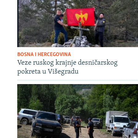
BOSNA I HERCEGOVINA
Veze ruskog krajnje desničarskog
pokreta u Višegradu