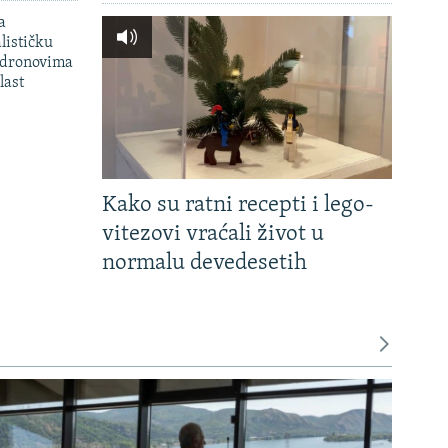
a
lističku
 dronovima
last
Kako su ratni recepti i lego-
vitezovi vraćali život u
normalu devedesetih