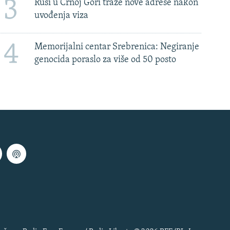
3
Rusi u Crnoj Gori traže nove adrese nakon
uvođenja viza
4
Memorijalni centar Srebrenica: Negiranje
genocida poraslo za više od 50 posto