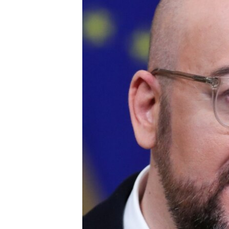
ISPRIČAJ MI
DNEVNO@RSE
SPECIJALI RSE
VIŠE OD NASLOVA
GENOCID U SREBRENICI
POPLAVE I KLIZIŠTA U BIH 2024.
TV LIBERTY
POST SCRIPTUM
MOJA EVROPA
TRI DECENIJE OD RATA U BIH
SVE KARTE DEJTONA
NASTANAK I RASPAD JUGOSLAVIJE