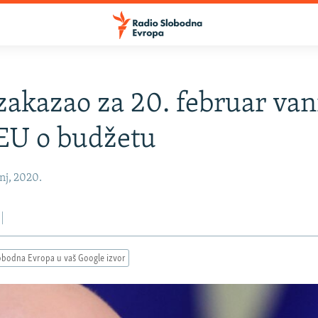
zakazao za 20. februar va
EU o budžetu
nj, 2020.
obodna Evropa u vaš Google izvor