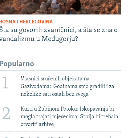
BOSNA I HERCEGOVINA
Šta su govorili zvaničnici, a šta se zna o
vandalizmu u Međugorju?
Popularno
1
Vlasnici srušenih objekata na
Gazivodama: 'Godinama smo gradili i za
nekoliko sati ostali bez svega'
2
Kurti u Zubinom Potoku: Iskopavanja bi
mogla trajati mjesecima, Srbija bi trebala
otvoriti arhive