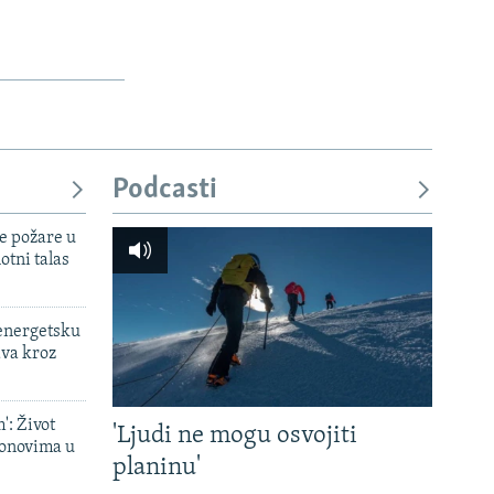
Podcasti
e požare u
otni talas
 energetsku
ava kroz
': Život
'Ljudi ne mogu osvojiti
onovima u
planinu'