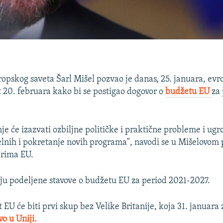
opskog saveta Šarl Mišel pozvao je danas, 25. januara, evr
 20. februara kako bi se postigao dogovor o
budžetu EU
za
e će izazvati ozbiljne političke i praktične probleme i ugro
lnih i pokretanje novih programa", navodi se u Mišelovom
rima EU.
u podeljene stavove o budžetu EU za period 2021-2027.
 EU će biti prvi skup bez Velike Britanije, koja 31. januara
o u Uniji.