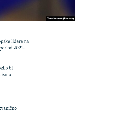
opske lidere na
 period 2021-
zilo bi
 pismu
 zvanično