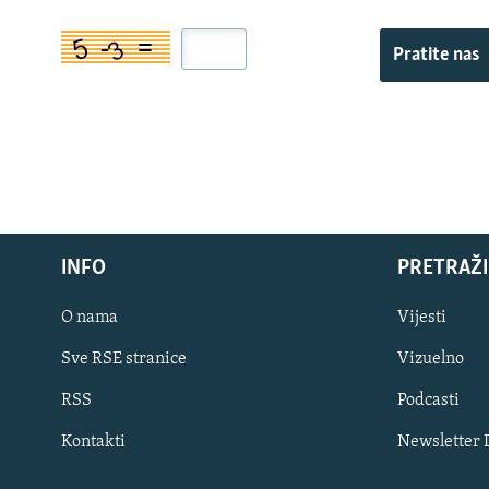
Pratite nas
INFO
PRETRAŽI
O nama
Vijesti
Sve RSE stranice
Vizuelno
PRATITE NAS
RSS
Podcasti
Kontakti
Newsletter
Sve RFE/RL stranice