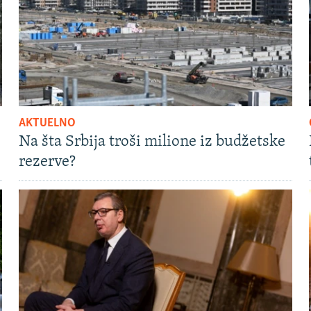
AKTUELNO
Na šta Srbija troši milione iz budžetske
rezerve?