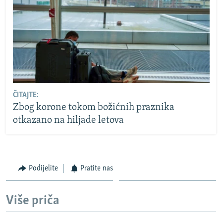
ČITAJTE:
Zbog korone tokom božićnih praznika
otkazano na hiljade letova
Podijelite
Pratite nas
Više priča