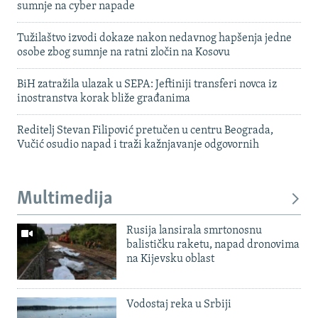
sumnje na cyber napade
Tužilaštvo izvodi dokaze nakon nedavnog hapšenja jedne
osobe zbog sumnje na ratni zločin na Kosovu
BiH zatražila ulazak u SEPA: Jeftiniji transferi novca iz
inostranstva korak bliže građanima
Reditelj Stevan Filipović pretučen u centru Beograda,
Vučić osudio napad i traži kažnjavanje odgovornih
Multimedija
Rusija lansirala smrtonosnu
balističku raketu, napad dronovima
na Kijevsku oblast
Vodostaj reka u Srbiji