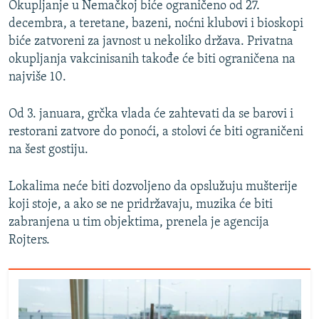
Okupljanje u Nemačkoj biće ograničeno od 27.
decembra, a teretane, bazeni, noćni klubovi i bioskopi
biće zatvoreni za javnost u nekoliko država. Privatna
okupljanja vakcinisanih takođe će biti ograničena na
najviše 10.
Od 3. januara, grčka vlada će zahtevati da se barovi i
restorani zatvore do ponoći, a stolovi će biti ograničeni
na šest gostiju.
Lokalima neće biti dozvoljeno da opslužuju mušterije
koji stoje, a ako se ne pridržavaju, muzika će biti
zabranjena u tim objektima, prenela je agencija
Rojters.