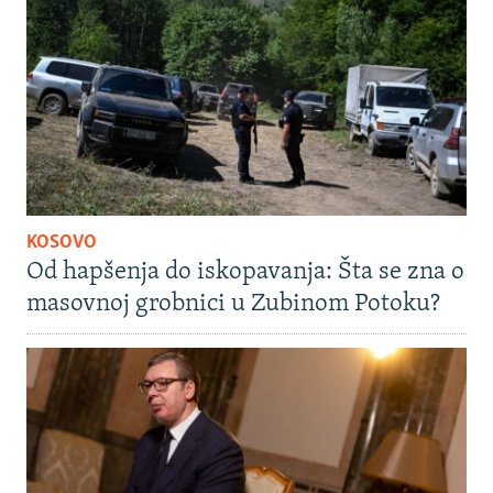
KOSOVO
Od hapšenja do iskopavanja: Šta se zna o
masovnoj grobnici u Zubinom Potoku?