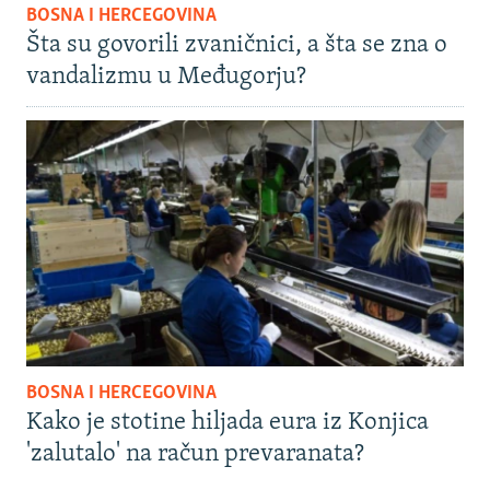
BOSNA I HERCEGOVINA
Šta su govorili zvaničnici, a šta se zna o
vandalizmu u Međugorju?
BOSNA I HERCEGOVINA
Kako je stotine hiljada eura iz Konjica
'zalutalo' na račun prevaranata?