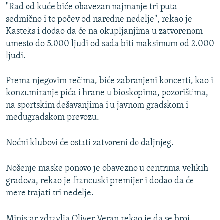
"Rad od kuće biće obavezan najmanje tri puta
sedmično i to počev od naredne nedelje", rekao je
Kasteks i dodao da će na okupljanjima u zatvorenom
umesto do 5.000 ljudi od sada biti maksimum od 2.000
ljudi.
Prema njegovim rečima, biće zabranjeni koncerti, kao i
konzumiranje pića i hrane u bioskopima, pozorištima,
na sportskim dešavanjima i u javnom gradskom i
međugradskom prevozu.
Noćni klubovi će ostati zatvoreni do daljnjeg.
Nošenje maske ponovo je obavezno u centrima velikih
gradova, rekao je francuski premijer i dodao da će
mere trajati tri nedelje.
Ministar zdravlja Oliver Veran rekao je da se broj