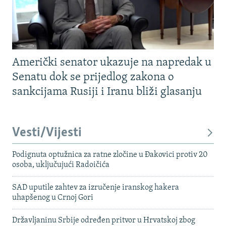
Američki senator ukazuje na napredak u
Senatu dok se prijedlog zakona o
sankcijama Rusiji i Iranu bliži glasanju
Vesti/Vijesti
Podignuta optužnica za ratne zločine u Đakovici protiv 20
osoba, uključujući Radoičića
SAD uputile zahtev za izručenje iranskog hakera
uhapšenog u Crnoj Gori
Državljaninu Srbije određen pritvor u Hrvatskoj zbog