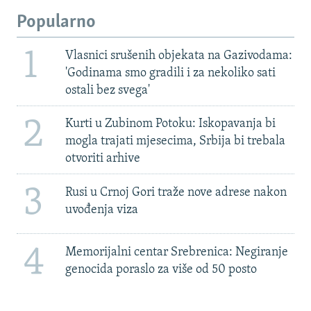
Popularno
1
Vlasnici srušenih objekata na Gazivodama:
'Godinama smo gradili i za nekoliko sati
ostali bez svega'
2
Kurti u Zubinom Potoku: Iskopavanja bi
mogla trajati mjesecima, Srbija bi trebala
otvoriti arhive
3
Rusi u Crnoj Gori traže nove adrese nakon
uvođenja viza
4
Memorijalni centar Srebrenica: Negiranje
genocida poraslo za više od 50 posto