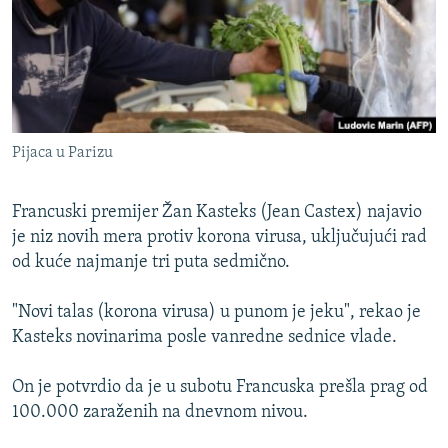
ISPRIČAJ MI
DNEVNO@RSE
SPECIJALI RSE
VIŠE OD NASLOVA
PRATITE NAS
Pijaca u Parizu
GENOCID U SREBRENICI
POPLAVE I KLIZIŠTA U BIH 2024.
Francuski premijer Žan Kasteks (Jean Castex) najavio
TV LIBERTY
je niz novih mera protiv korona virusa, uključujući rad
Sve RFE/RL stranice
od kuće najmanje tri puta sedmično.
POST SCRIPTUM
MOJA EVROPA
"Novi talas (korona virusa) u punom je jeku", rekao je
Kasteks novinarima posle vanredne sednice vlade.
TRI DECENIJE OD RATA U BIH
SVE KARTE DEJTONA
On je potvrdio da je u subotu Francuska prešla prag od
100.000 zaraženih na dnevnom nivou.
NASTANAK I RASPAD JUGOSLAVIJE