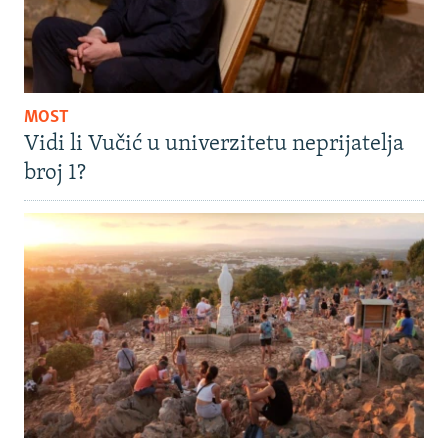
MOST
Vidi li Vučić u univerzitetu neprijatelja
broj 1?