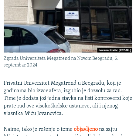
ISPRIČAJ MI
DNEVNO@RSE
SPECIJALI RSE
VIŠE OD NASLOVA
PRATITE NAS
GENOCID U SREBRENICI
Zgrada Univerziteta Megatrend na Novom Beogradu, 6.
POPLAVE I KLIZIŠTA U BIH 2024.
septembar 2024.
TV LIBERTY
Sve RFE/RL stranice
POST SCRIPTUM
Privatni Univerzitet Megatrend u Beogradu, koji je
godinama bio izvor afera, izgubio je dozvolu za rad.
MOJA EVROPA
Time je dodata još jedna stavka na listi kontroverzi koje
TRI DECENIJE OD RATA U BIH
prate rad ove visokoškolske ustanove, ali i njenog
vlasnika Miću Jovanovića.
SVE KARTE DEJTONA
NASTANAK I RASPAD JUGOSLAVIJE
Naime, iako je rešenje o tome
objavljeno
na sajtu