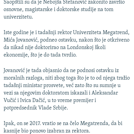
Saopštili su da je Nebojša Stefanović zakonito završio
osnovne, magistarske i doktorske studije na tom
univerzitetu.
Iste godine je i tadašnji rektor Univerziteta Megatrend,
Mića Jovanović, podneo ostavku, nakon što je otkriveno
da nikad nije doktorirao na Londonskoj školi
ekonomije, što je do tada tvrdio.
Jovanović je tada objasnio da ne podnosi ostavku iz
moralnih razloga, niti zbog toga što je to od njega tražio
tadašnji ministar prosvete, već zato što su sumnje u
vezi sa njegovim doktoratom iskazali i Aleksandar
Vučić i Ivica Dačić, u to vreme premijer i
potpredsednik Vlade Srbije.
Ipak, on se 2017. vratio se na čelo Megatrenda, da bi
kasnije bio ponovo izabran za rektora.