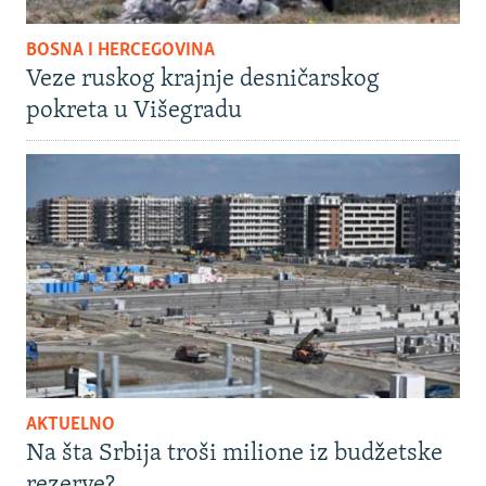
BOSNA I HERCEGOVINA
Veze ruskog krajnje desničarskog
pokreta u Višegradu
AKTUELNO
Na šta Srbija troši milione iz budžetske
rezerve?