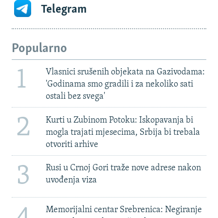
Telegram
Popularno
1
Vlasnici srušenih objekata na Gazivodama:
'Godinama smo gradili i za nekoliko sati
ostali bez svega'
2
Kurti u Zubinom Potoku: Iskopavanja bi
mogla trajati mjesecima, Srbija bi trebala
otvoriti arhive
3
Rusi u Crnoj Gori traže nove adrese nakon
uvođenja viza
4
Memorijalni centar Srebrenica: Negiranje