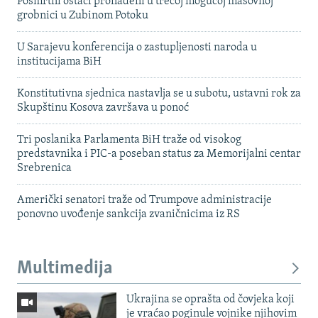
Posmrtni ostaci pronađeni u trećoj mogućoj masovnoj
grobnici u Zubinom Potoku
U Sarajevu konferencija o zastupljenosti naroda u
institucijama BiH
Konstitutivna sjednica nastavlja se u subotu, ustavni rok za
Skupštinu Kosova završava u ponoć
Tri poslanika Parlamenta BiH traže od visokog
predstavnika i PIC-a poseban status za Memorijalni centar
Srebrenica
Američki senatori traže od Trumpove administracije
ponovno uvođenje sankcija zvaničnicima iz RS
Multimedija
Ukrajina se oprašta od čovjeka koji
je vraćao poginule vojnike njihovim