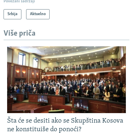
Povezani sadržaji
Srbija
Aktuelno
Više priča
Šta će se desiti ako se Skupština Kosova
ne konstituiše do ponoći?