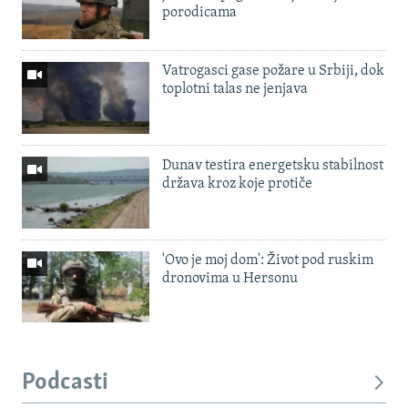
porodicama
Vatrogasci gase požare u Srbiji, dok
toplotni talas ne jenjava
Dunav testira energetsku stabilnost
država kroz koje protiče
'Ovo je moj dom': Život pod ruskim
dronovima u Hersonu
Podcasti