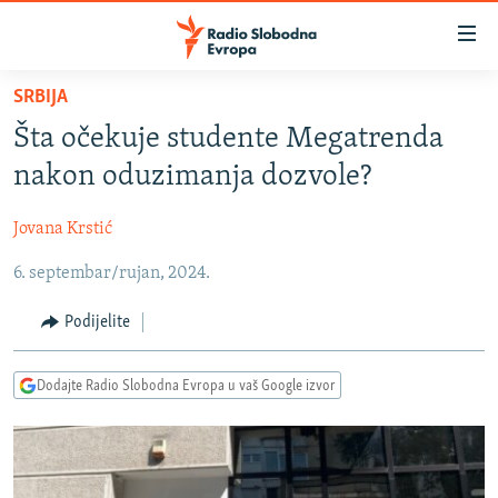
Dostupni
linkovi
Pređite
SRBIJA
na
VIJESTI
Šta očekuje studente Megatrenda
glavni
BOSNA I HERCEGOVINA
sadržaj
nakon oduzimanja dozvole?
SRBIJA
Pređite
na
Jovana Krstić
KOSOVO
glavnu
6. septembar/rujan, 2024.
CRNA GORA
navigaciju
Pređite
VIZUELNO
Podijelite
na
PODCASTI
VIDEO
pretragu
Dodajte Radio Slobodna Evropa u vaš Google izvor
RAT U UKRAJINI
FOTOGALERIJE
KINA NA BALKANU
INFOGRAFIKE
RSE PRIČE IZ SVIJETA