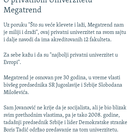
O privatnom Univerzitetu
Megatrend
Uz poruku "Što su veće klevete i laži, Megatrend nam
je miliji i draži", ovaj privatni univerzitet na svom sajtu
i dalje navodi da ima akreditovanih 12 fakulteta.
Za sebe kažu i da su "najbolji privatni univerzitet u
Evropi".
Megatrend je osnovan pre 30 godina, u vreme vlasti
bivšeg predsednika SR Jugoslavije i Srbije Slobodana
Miloševića.
Sam Jovanović ne krije da je socijalista, ali je bio blizak
svim prethodnim vlastima, pa je tako 2008. godine,
tadašnji predsednik Srbije i lider Demokratske stranke
Boris Tadić održao predavanje na tom univerzitetu.