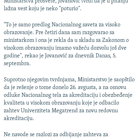
Ministarstva prosvete, Jovanović tvrdi da je u pitanju
lažna vest koju je neko "poturio".
"To je samo predlog Nacionalnog saveta za visoko
obrazovanje. Pre četiri dana sam razgovarao sa
ministarkom i ona je rekla da u skladu sa Zakonom o
visokom obrazovanju imamo važeću dozvolu još dve
godine", rekao je Jovanović za dnevnik Danas, 5.
septembra.
Suprotno njegovim tvrdnjama, Ministarstvo je saopštilo
da je rešenje o tome donelo 26. avgusta, a na osnovu
odluke Nacionalnog tela za akreditaciju i obezbeđenje
kvaliteta u visokom obrazovanju koje je odbacilo
zahtev Univerziteta Megatrend za novu redovnu
akreditaciju.
Ne navode se razlozi za odbijanje zahteva za