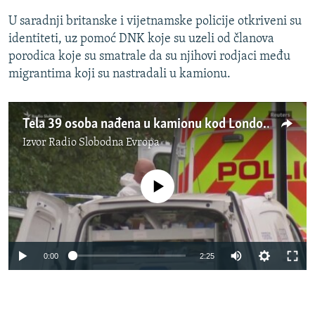
U saradnji britanske i vijetnamske policije otkriveni su
identiteti, uz pomoć DNK koje su uzeli od članova
porodica koje su smatrale da su njihovi rodjaci među
migrantima koji su nastradali u kamionu.
Tela 39 osoba nađena u kamionu kod Londona
Izvor
Radio Slobodna Evropa
No media source currently available
0:00
2:25