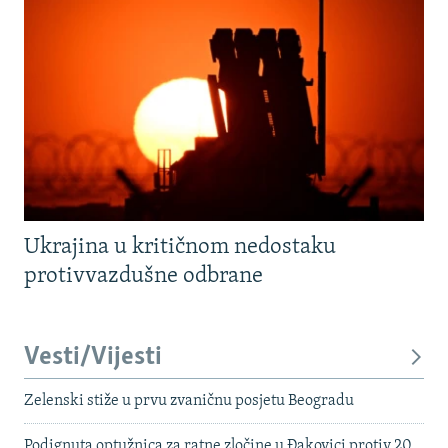
Ukrajina u kritičnom nedostaku
protivvazdušne odbrane
Vesti/Vijesti
Zelenski stiže u prvu zvaničnu posjetu Beogradu
Podignuta optužnica za ratne zločine u Đakovici protiv 20