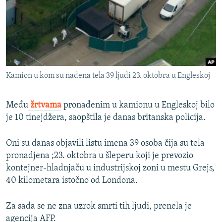
ISPRIČAJ MI
DNEVNO@RSE
SPECIJALI RSE
VIŠE OD NASLOVA
PRATITE NAS
Kamion u kom su nađena tela 39 ljudi 23. oktobra u Engleskoj
GENOCID U SREBRENICI
POPLAVE I KLIZIŠTA U BIH 2024.
Među
žrtvama
pronađenim u kamionu u Engleskoj bilo
TV LIBERTY
je 10 tinejdžera, saopštila je danas britanska policija.
Sve RFE/RL stranice
POST SCRIPTUM
Oni su danas objavili listu imena 39 osoba čija su tela
MOJA EVROPA
pronadjena ;23. oktobra u šleperu koji je prevozio
kontejner-hladnjaču u industrijskoj zoni u mestu Grejs,
TRI DECENIJE OD RATA U BIH
40 kilometara istočno od Londona.
SVE KARTE DEJTONA
NASTANAK I RASPAD JUGOSLAVIJE
Za sada se ne zna uzrok smrti tih ljudi, prenela je
agencija AFP.