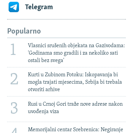
Telegram
Popularno
1
Vlasnici srušenih objekata na Gazivodama:
'Godinama smo gradili i za nekoliko sati
ostali bez svega'
2
Kurti u Zubinom Potoku: Iskopavanja bi
mogla trajati mjesecima, Srbija bi trebala
otvoriti arhive
3
Rusi u Crnoj Gori traže nove adrese nakon
uvođenja viza
Memorijalni centar Srebrenica: Negiranje