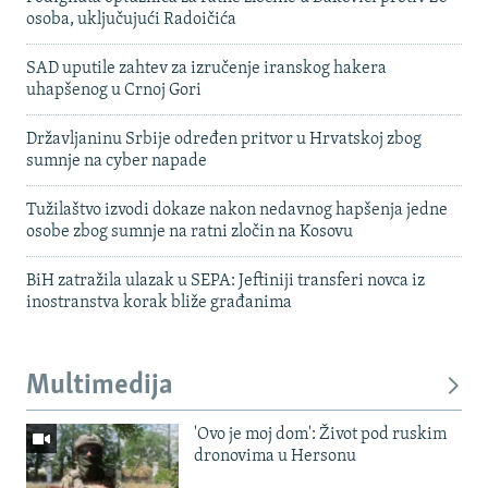
osoba, uključujući Radoičića
SAD uputile zahtev za izručenje iranskog hakera
uhapšenog u Crnoj Gori
Državljaninu Srbije određen pritvor u Hrvatskoj zbog
sumnje na cyber napade
Tužilaštvo izvodi dokaze nakon nedavnog hapšenja jedne
osobe zbog sumnje na ratni zločin na Kosovu
BiH zatražila ulazak u SEPA: Jeftiniji transferi novca iz
inostranstva korak bliže građanima
Multimedija
'Ovo je moj dom': Život pod ruskim
dronovima u Hersonu