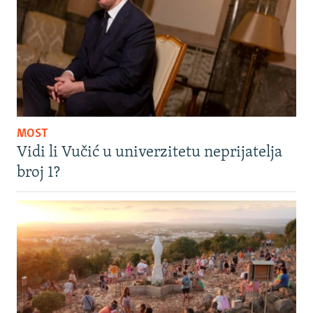
MOST
Vidi li Vučić u univerzitetu neprijatelja
broj 1?