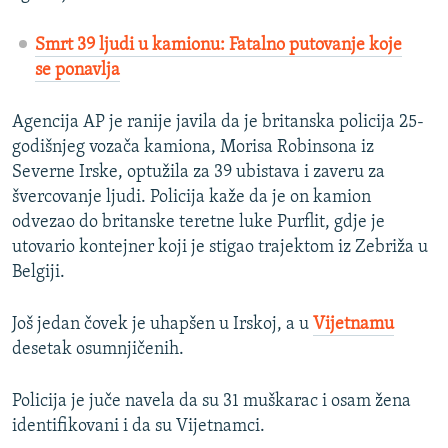
Smrt 39 ljudi u kamionu: Fatalno putovanje koje
se ponavlja
Agencija AP je ranije javila da je britanska policija 25-
godišnjeg vozača kamiona, Morisa Robinsona iz
Severne Irske, optužila za 39 ubistava i zaveru za
švercovanje ljudi. Policija kaže da je on kamion
odvezao do britanske teretne luke Purflit, gdje je
utovario kontejner koji je stigao trajektom iz Zebriža u
Belgiji.
Još jedan čovek je uhapšen u Irskoj, a u
Vijetnamu
desetak osumnjičenih.
Policija je juče navela da su 31 muškarac i osam žena
identifikovani i da su Vijetnamci.