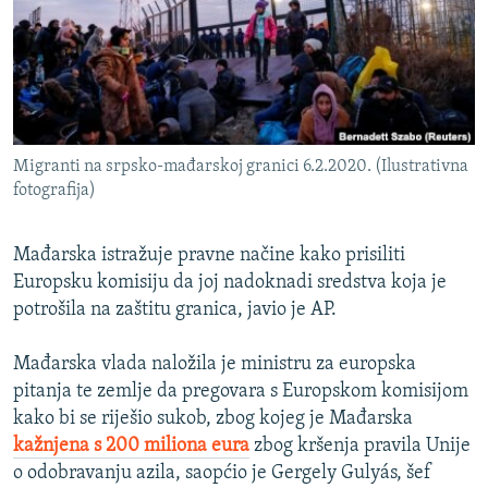
ISPRIČAJ MI
DNEVNO@RSE
SPECIJALI RSE
VIŠE OD NASLOVA
PRATITE NAS
Migranti na srpsko-mađarskoj granici 6.2.2020. (Ilustrativna
GENOCID U SREBRENICI
fotografija)
POPLAVE I KLIZIŠTA U BIH 2024.
Mađarska istražuje pravne načine kako prisiliti
TV LIBERTY
Sve RFE/RL stranice
Europsku komisiju da joj nadoknadi sredstva koja je
POST SCRIPTUM
potrošila na zaštitu granica, javio je AP.
MOJA EVROPA
Mađarska vlada naložila je ministru za europska
TRI DECENIJE OD RATA U BIH
pitanja te zemlje da pregovara s Europskom komisijom
SVE KARTE DEJTONA
kako bi se riješio sukob, zbog kojeg je Mađarska
kažnjena s 200 miliona eura
zbog kršenja pravila Unije
NASTANAK I RASPAD JUGOSLAVIJE
o odobravanju azila, saopćio je Gergely Gulyás, šef