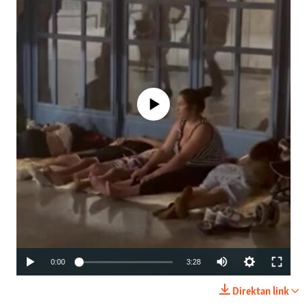
No media source currently available
Auto
0:00
3:28
240p
Direktan link
360p