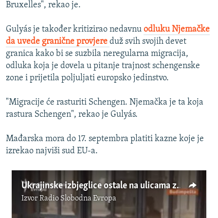
Bruxelles", rekao je.
Gulyás je također kritizirao nedavnu
odluku Njemačke
da uvede granične provjere
duž svih svojih devet
granica kako bi se suzbila neregularna migracija,
odluka koja je dovela u pitanje trajnost schengenske
zone i prijetila poljuljati europsko jedinstvo.
"Migracije će rasturiti Schengen. Njemačka je ta koja
rastura Schengen", rekao je Gulyás.
Mađarska mora do 17. septembra platiti kazne koje je
izrekao najviši sud EU-a.
Ukrajinske izbjeglice ostale na ulicama zbog manje pomoći za stanovanje u Mađarskoj
Izvor
Radio Slobodna Evropa