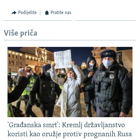
480p
Podijelite
Pratite nas
720p
Više priča
1080p
Auto
240p
360p
480p
720p
1080p
'Građanska smrt': Kremlj državljanstvo
koristi kao oružje protiv prognanih Rusa