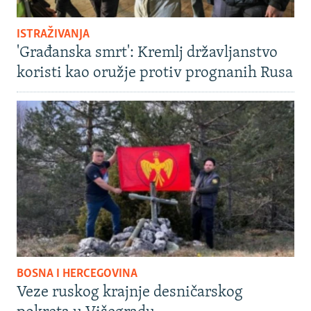
ISTRAŽIVANJA
'Građanska smrt': Kremlj državljanstvo
koristi kao oružje protiv prognanih Rusa
BOSNA I HERCEGOVINA
Veze ruskog krajnje desničarskog