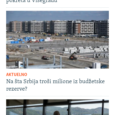
pokreta u Višegradu
AKTUELNO
Na šta Srbija troši milione iz budžetske
rezerve?