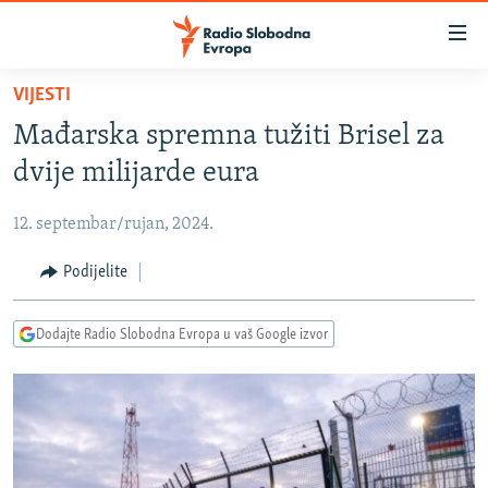
Dostupni
linkovi
Pređite
VIJESTI
na
VIJESTI
Mađarska spremna tužiti Brisel za
glavni
BOSNA I HERCEGOVINA
sadržaj
dvije milijarde eura
SRBIJA
Pređite
na
12. septembar/rujan, 2024.
KOSOVO
glavnu
CRNA GORA
Podijelite
navigaciju
Pređite
VIZUELNO
na
Dodajte Radio Slobodna Evropa u vaš Google izvor
PODCASTI
VIDEO
pretragu
RAT U UKRAJINI
FOTOGALERIJE
KINA NA BALKANU
INFOGRAFIKE
RSE PRIČE IZ SVIJETA