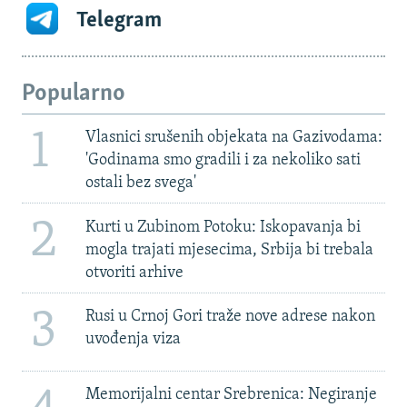
Telegram
Popularno
1
Vlasnici srušenih objekata na Gazivodama:
'Godinama smo gradili i za nekoliko sati
ostali bez svega'
2
Kurti u Zubinom Potoku: Iskopavanja bi
mogla trajati mjesecima, Srbija bi trebala
otvoriti arhive
3
Rusi u Crnoj Gori traže nove adrese nakon
uvođenja viza
Memorijalni centar Srebrenica: Negiranje