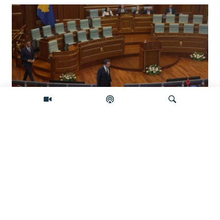
Koliko je izgledan sporazum sa
Samoopredjeljenjem?
Pretraživač