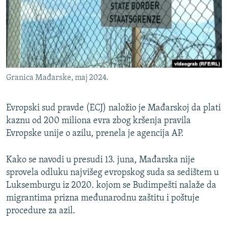
ISPRIČAJ MI
DNEVNO@RSE
SPECIJALI RSE
VIŠE OD NASLOVA
PRATITE NAS
Granica Mađarske, maj 2024.
GENOCID U SREBRENICI
POPLAVE I KLIZIŠTA U BIH 2024.
Evropski sud pravde (ECJ) naložio je Mađarskoj da plati
TV LIBERTY
kaznu od 200 miliona evra zbog kršenja pravila
Sve RFE/RL stranice
Evropske unije o azilu, prenela je agencija AP.
POST SCRIPTUM
MOJA EVROPA
Kako se navodi u presudi 13. juna, Mađarska nije
sprovela odluku najvišeg evropskog suda sa sedištem u
TRI DECENIJE OD RATA U BIH
Luksemburgu iz 2020. kojom se Budimpešti nalaže da
SVE KARTE DEJTONA
migrantima prizna međunarodnu zaštitu i poštuje
procedure za azil.
NASTANAK I RASPAD JUGOSLAVIJE