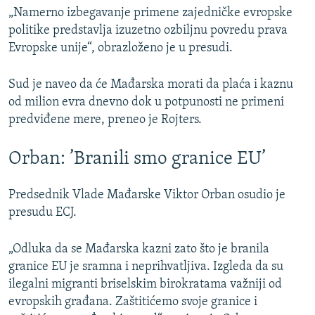
„Namerno izbegavanje primene zajedničke evropske
politike predstavlja izuzetno ozbiljnu povredu prava
Evropske unije“, obrazloženo je u presudi.
Sud je naveo da će Mađarska morati da plaća i kaznu
od milion evra dnevno dok u potpunosti ne primeni
predviđene mere, preneo je Rojters.
Orban: ’Branili smo granice EU’
Predsednik Vlade Mađarske Viktor Orban osudio je
presudu ECJ.
„Odluka da se Mađarska kazni zato što je branila
granice EU je sramna i neprihvatljiva. Izgleda da su
ilegalni migranti briselskim birokratama važniji od
evropskih građana. Zaštitićemo svoje granice i