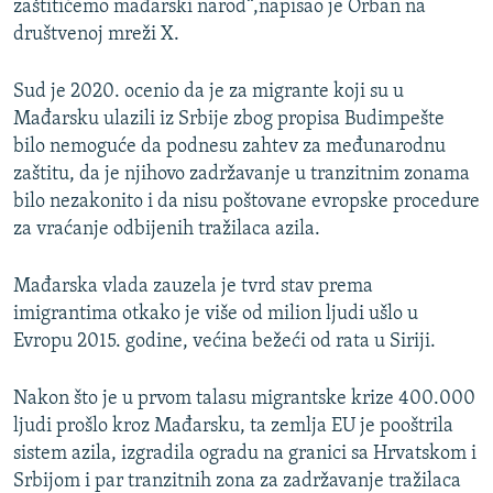
zaštitićemo mađarski narod“,napisao je Orban na
društvenoj mreži X.
Sud je 2020. ocenio da je za migrante koji su u
Mađarsku ulazili iz Srbije zbog propisa Budimpešte
bilo nemoguće da podnesu zahtev za međunarodnu
zaštitu, da je njihovo zadržavanje u tranzitnim zonama
bilo nezakonito i da nisu poštovane evropske procedure
za vraćanje odbijenih tražilaca azila.
Mađarska vlada zauzela je tvrd stav prema
imigrantima otkako je više od milion ljudi ušlo u
Evropu 2015. godine, većina bežeći od rata u Siriji.
Nakon što je u prvom talasu migrantske krize 400.000
ljudi prošlo kroz Mađarsku, ta zemlja EU je pooštrila
sistem azila, izgradila ogradu na granici sa Hrvatskom i
Srbijom i par tranzitnih zona za zadržavanje tražilaca