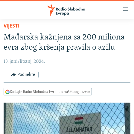
Dostupni
linkovi
Pređite
VIJESTI
na
VIJESTI
Mađarska kažnjena sa 200 miliona
glavni
BOSNA I HERCEGOVINA
sadržaj
evra zbog kršenja pravila o azilu
SRBIJA
Pređite
na
13. juni/lipanj, 2024.
KOSOVO
glavnu
CRNA GORA
Podijelite
navigaciju
Pređite
VIZUELNO
na
Dodajte Radio Slobodna Evropa u vaš Google izvor
PODCASTI
VIDEO
pretragu
RAT U UKRAJINI
FOTOGALERIJE
KINA NA BALKANU
INFOGRAFIKE
RSE PRIČE IZ SVIJETA