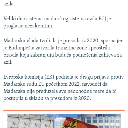
azila.
Veliki deo sistema mađarskog sistema azila ECJ je
proglasio nezakonitim.
Mađarska vlada tvrdi da je presuda iz 2020. sporna jer
je Budimpešta zatvorila tranzitne zone i pooštrila
pravila koja zabranjuju buduća podnošenja zahteva za
azil.
Evropska komisija (EK) podnela je drugu prijavu protiv
Mađarske sudu EU početkom 2022, navodeći da
Mađarska nije preduzela sve neophodne mere da bi
postupila u skladu sa presudom iz 2020.