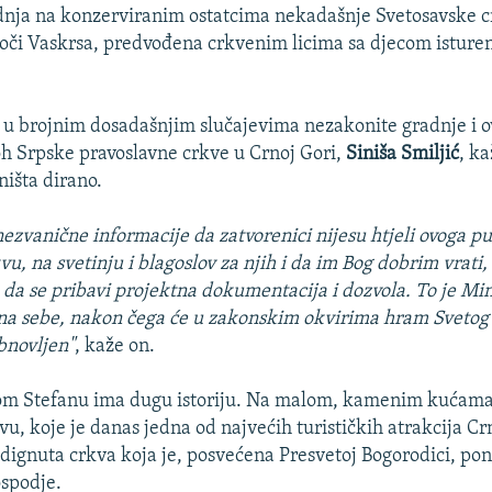
dnja na konzerviranim ostatcima nekadašnje Svetosavske c
oči Vaskrsa, predvođena crkvenim licima sa djecom isture
i u brojnim dosadašnjim slučajevima nezakonite gradnje i o
 Srpske pravoslavne crkve u Crnoj Gori,
Siniša Smiljić
, k
 ništa dirano.
zvanične informacije da zatvorenici nijesu htjeli ovoga p
u, na svetinju i blagoslov za njih i da im Bog dobrim vrati,
da se pribavi projektna dokumentacija i dozvola. To je Min
 na sebe, nakon čega će u zakonskim okvirima hram Svetog
bnovljen"
, kaže on.
om Stefanu ima dugu istoriju. Na malom, kamenim kućam
u, koje je danas jedna od najvećih turističkih atrakcija Cr
podignuta crkva koja je, posvećena Presvetoj Bogorodici, pon
spodje.