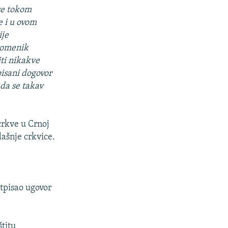
kve tokom
e i u ovom
ije
spomenik
iti nikakve
pisani dogovor
 da se takav
crkve u Crnoj
ašnje crkvice.
tpisao ugovor
štitu