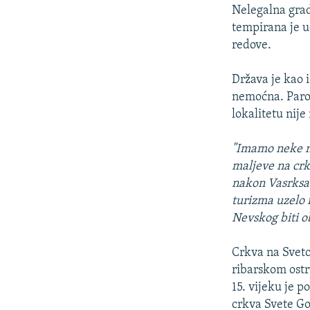
Nelegalna gra
tempirana je u
redove.
Država je kao 
nemoćna. Paroh
lokalitetu nije
"Imamo neke ne
maljeve na crkv
nakon Vasrksa 
turizma uzelo
Nevskog biti o
Crkva na Svet
ribarskom ostrv
15. vijeku je 
crkva Svete Go