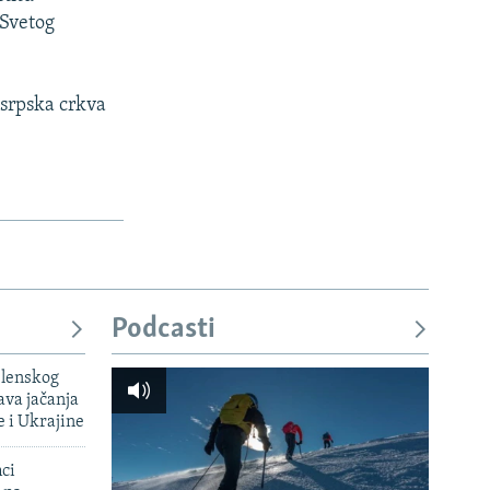
 Svetog
 srpska crkva
Podcasti
elenskog
va jačanja
e i Ukrajine
mci