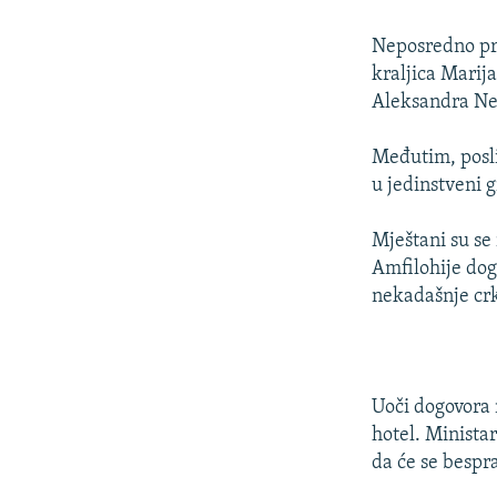
Neposredno pre
kraljica Marij
Aleksandra Nev
Međutim, posli
u jedinstveni 
Mještani su se 
Amfilohije dog
nekadašnje cr
Uoči dogovora n
hotel. Minista
da će se bespr