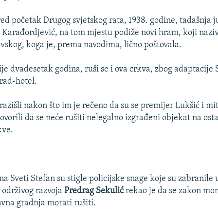
d početak Drugog svjetskog rata, 1938. godine, tadašnja 
a Karađordjević, na tom mjestu podiže novi hram, koji nazi
skog, koga je, prema navodima, lično poštovala.
je dvadesetak godina, ruši se i ova crkva, zbog adaptacije
grad-hotel.
razišli nakon što im je rečeno da su se premijer Lukšić i mi
ovorili da se neće rušiti nelegalno izgrađeni objekat na os
kve.
a Sveti Stefan su stigle policijske snage koje su zabranile 
r održivog razvoja
Predrag Sekulić
rekao je da se zakon mor
avna gradnja morati rušiti.