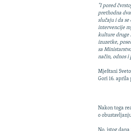
"I pored čvrst
prethodna dva 
slučaju i da se
intervencije m
kulture druge 
izuzetke, pose
sa Ministarstvo
način, odnos i
Mještani Sveto
Gori 16. april
Nakon toga rea
o obustavljanj
No, istog dana 