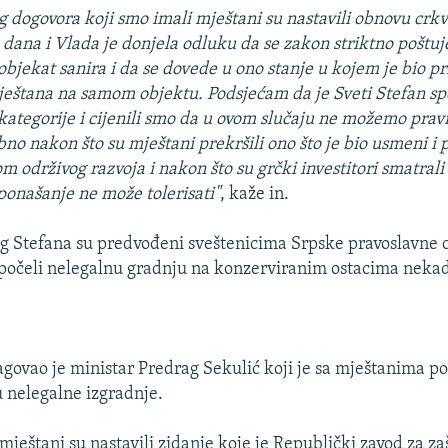
og dogovora koji smo imali mještani su nastavili obnovu cr
dana i Vlada je donjela odluku da se zakon striktno poštuj
 objekat sanira i da se dovede u ono stanje u kojem je bio pr
ještana na samom objektu. Podsjećam da je Sveti Stefan 
kategorije i cijenili smo da u ovom slučaju ne možemo prav
bno nakon što su mještani prekršili ono što je bio usmeni i 
m održivog razvoja i nakon što su grčki investitori smatrali
 ponašanje ne može tolerisati"
, kaže in.
g Stefana su predvođeni sveštenicima Srpske pravoslavne 
a počeli nelegalnu gradnju na konzerviranim ostacima nekad
govao je ministar Predrag Sekulić koji je sa mještanima po
u nelegalne izgradnje.
mještani su nastavili zidanje koje je Republički zavod za za