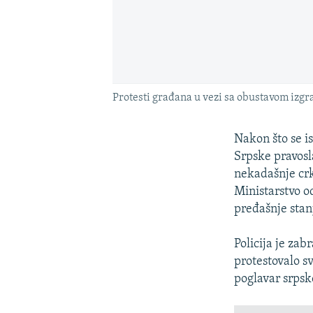
Protesti građana u vezi sa obustavom izgra
Nakon što se i
Srpske pravosl
nekadašnje cr
Ministarstvo od
pređašnje stan
Policija je zab
protestovalo s
poglavar srps