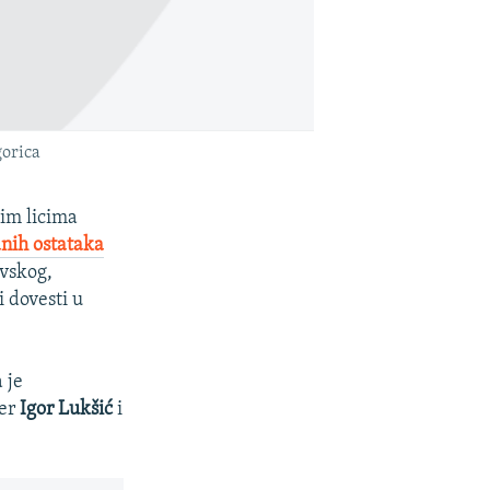
gorica
nim licima
anih ostataka
vskog,
i dovesti u
 je
er
Igor Lukšić
i