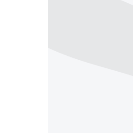
ISPRIČAJ MI
DNEVNO@RSE
SPECIJALI RSE
VIŠE OD NASLOVA
GENOCID U SREBRENICI
POPLAVE I KLIZIŠTA U BIH 2024.
TV LIBERTY
POST SCRIPTUM
MOJA EVROPA
TRI DECENIJE OD RATA U BIH
SVE KARTE DEJTONA
NASTANAK I RASPAD JUGOSLAVIJE