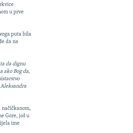
rkvice
nom u prve
voga puta bila
aže da na
uta da dignu
 a ako Bog da,
istarstvo
 Aleksandra
a načičkanom,
ne Gore, još u
ijela ime