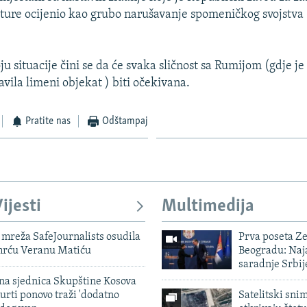
ure ocijenio kao grubo narušavanje spomeničkog svojstva
u situacije čini se da će svaka sličnost sa Rumijom (gdje je
vila limeni objekat ) biti očekivana.
Pratite nas
Odštampaj
ijesti
Multimedija
mreža SafeJournalists osudila
Prva poseta Z
smrću Veranu Matiću
Beogradu: Naja
saradnje Srbij
vna sjednica Skupštine Kosova
urti ponovo traži 'dodatno
Satelitski sni