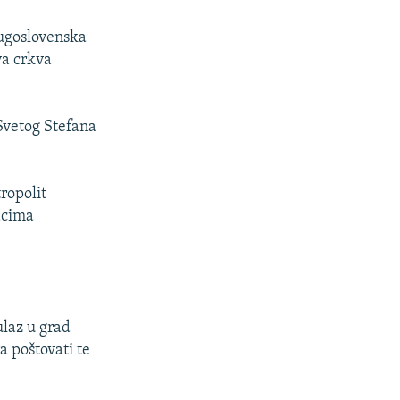
jugoslovenska
va crkva
 Svetog Stefana
tropolit
tacima
ulaz u grad
a poštovati te