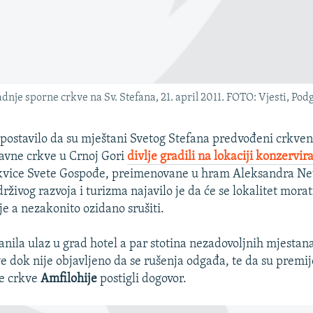
dnje sporne crkve na Sv. Stefana, 21. april 2011. FOTO: Vjesti, Pod
spostavilo da su mještani Svetog Stefana predvođeni crkve
avne crkve u Crnoj Gori
divlje gradili na lokaciji konzervir
kvice Svete Gospođe, preimenovane u hram Aleksandra Ne
rživog razvoja i turizma najavilo je da će se lokalitet morat
je a nezakonito ozidano srušiti.
ranila ulaz u grad hotel a par stotina nezadovoljnih mjestana
ve dok nije objavljeno da se rušenja odgađa, te da su premij
ke crkve
Amfilohije
postigli dogovor.