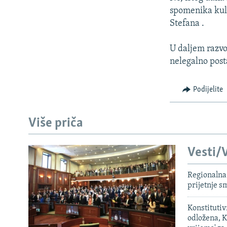
spomenika kult
Stefana .
U daljem razvoj
nelegalno posta
Podijelite
Više priča
Vesti/V
Regionalna 
prijetnje 
Konstituti
odložena, K