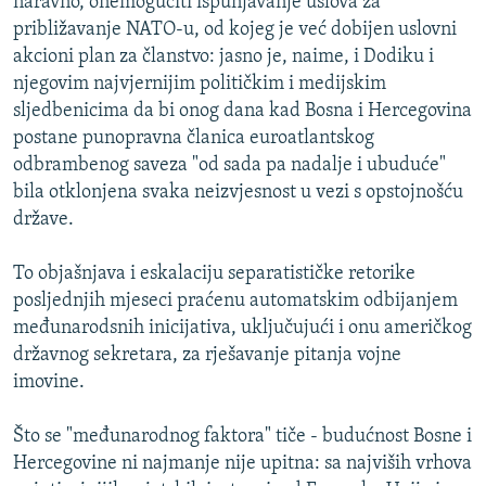
naravno, onemogućiti ispunjavanje uslova za
približavanje NATO-u, od kojeg je već dobijen uslovni
akcioni plan za članstvo: jasno je, naime, i Dodiku i
njegovim najvjernijim političkim i medijskim
sljedbenicima da bi onog dana kad Bosna i Hercegovina
postane punopravna članica euroatlantskog
odbrambenog saveza "od sada pa nadalje i ubuduće"
bila otklonjena svaka neizvjesnost u vezi s opstojnošću
države.
To objašnjava i eskalaciju separatističke retorike
posljednjih mjeseci praćenu automatskim odbijanjem
međunarodsnih inicijativa, uključujući i onu američkog
državnog sekretara, za rješavanje pitanja vojne
imovine.
Što se "međunarodnog faktora" tiče - budućnost Bosne i
Hercegovine ni najmanje nije upitna: sa najviših vrhova