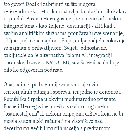
što govori Dodik i zabrinuti su što njegova
referendumska retorika nastavlja da blokira bilo kakav
napredak Bosne i Hercegovine prema euroatlantskim
integracijama - kao željenoj destinaciji - ali i kad u
svojim analitičkim službama proučavaju sve scenarije,
uključujući i one najdrastičnije, dalja podjela pokazuje
se najmanje prihvatljivom. Svijet, jednostavno,
zaključuje da je alternativa "planu A", integraciji
bosanske države u NATO i EU, suviše rizična da bi je
bilo ko odgovoran podržao.
Ona, naime, podrazumijeva otvaranje svih
teritorijalnih pitanja i sporova, jer jedno je dejtonska
Republika Srpska u okviru međunarodno priznate
Bosne i Hercegovine a nešto sasvim drugo neka
"osamostaljena" ili nekom pripojena država koja ne bi
mogla automatski računati na vlasništvo nad
desetinama većih i manjih naselja s predratnom