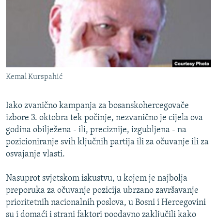
ISPRIČAJ MI
DNEVNO@RSE
SPECIJALI RSE
VIŠE OD NASLOVA
PRATITE NAS
Kemal Kurspahić
GENOCID U SREBRENICI
POPLAVE I KLIZIŠTA U BIH 2024.
Iako zvanično kampanja za bosanskohercegovače
TV LIBERTY
Sve RFE/RL stranice
izbore 3. oktobra tek počinje, nezvanično je cijela ova
godina obilježena - ili, preciznije, izgubljena - na
POST SCRIPTUM
pozicioniranje svih ključnih partija ili za očuvanje ili za
MOJA EVROPA
osvajanje vlasti.
TRI DECENIJE OD RATA U BIH
Nasuprot svjetskom iskustvu, u kojem je najbolja
SVE KARTE DEJTONA
preporuka za očuvanje pozicija ubrzano završavanje
NASTANAK I RASPAD JUGOSLAVIJE
prioritetnih nacionalnih poslova, u Bosni i Hercegovini
su i domaći i strani faktori poodavno zaključili kako