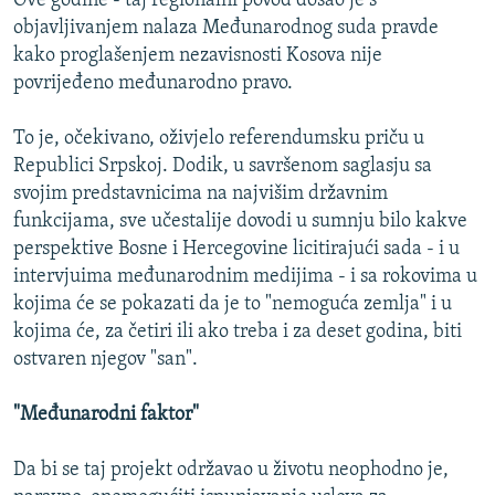
Ove godine - taj regionalni povod došao je s
objavljivanjem nalaza Međunarodnog suda pravde
kako proglašenjem nezavisnosti Kosova nije
povrijeđeno međunarodno pravo.
To je, očekivano, oživjelo referendumsku priču u
Republici Srpskoj. Dodik, u savršenom saglasju sa
svojim predstavnicima na najvišim državnim
funkcijama, sve učestalije dovodi u sumnju bilo kakve
perspektive Bosne i Hercegovine licitirajući sada - i u
intervjuima međunarodnim medijima - i sa rokovima u
kojima će se pokazati da je to "nemoguća zemlja" i u
kojima će, za četiri ili ako treba i za deset godina, biti
ostvaren njegov "san".
"Međunarodni faktor"
Da bi se taj projekt održavao u životu neophodno je,