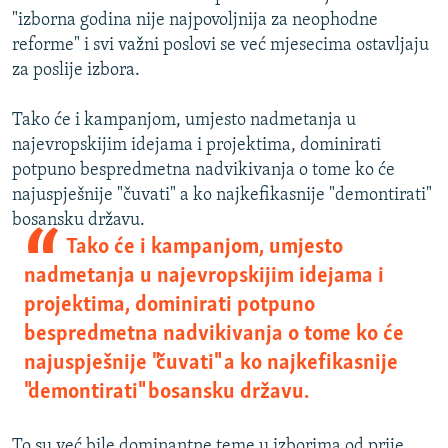
"izborna godina nije najpovoljnija za neophodne
reforme" i svi važni poslovi se već mjesecima ostavljaju
za poslije izbora.
Tako će i kampanjom, umjesto nadmetanja u
najevropskijim idejama i projektima, dominirati
potpuno bespredmetna nadvikivanja o tome ko će
najuspješnije "čuvati" a ko najkefikasnije "demontirati"
bosansku državu.
Tako će i kampanjom, umjesto
nadmetanja u najevropskijim idejama i
projektima, dominirati potpuno
bespredmetna nadvikivanja o tome ko će
najuspješnije "čuvati" a ko najkefikasnije
"demontirati" bosansku državu.
To su već bile dominantne teme u izborima od prije