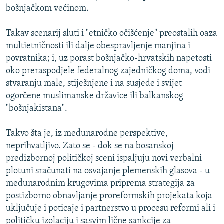
bošnjačkom većinom.
Takav scenarij sluti i "etničko očišćenje" preostalih oaza
multietničnosti ili dalje obespravljenje manjina i
povratnika; i, uz porast bošnjačko-hrvatskih napetosti
oko preraspodjele federalnog zajedničkog doma, vodi
stvaranju male, stiješnjene i na susjede i svijet
ogorčene muslimanske državice ili balkanskog
"bošnjakistana".
Takvo šta je, iz međunarodne perspektive,
neprihvatljivo. Zato se - dok se na bosanskoj
predizbornoj političkoj sceni ispaljuju novi verbalni
plotuni sračunati na osvajanje plemenskih glasova - u
međunarodnim krugovima priprema strategija za
postizborno obnavljanje proreformskih projekata koja
uključuje i poticaje i partnerstvo u procesu reformi ali i
političku izolaciju i sasvim lične sankcije za