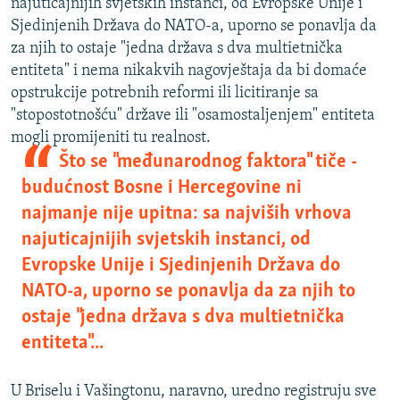
najuticajnijih svjetskih instanci, od Evropske Unije i
Sjedinjenih Država do NATO-a, uporno se ponavlja da
za njih to ostaje "jedna država s dva multietnička
entiteta" i nema nikakvih nagovještaja da bi domaće
opstrukcije potrebnih reformi ili licitiranje sa
"stopostotnošću" države ili "osamostaljenjem" entiteta
mogli promijeniti tu realnost.
Što se "međunarodnog faktora" tiče -
budućnost Bosne i Hercegovine ni
najmanje nije upitna: sa najviših vrhova
najuticajnijih svjetskih instanci, od
Evropske Unije i Sjedinjenih Država do
NATO-a, uporno se ponavlja da za njih to
ostaje "jedna država s dva multietnička
entiteta"...
U Briselu i Vašingtonu, naravno, uredno registruju sve