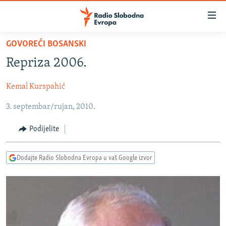
Dostupni
linkovi
Pređite
GOVOREĆI BOSANSKI
na
VIJESTI
Repriza 2006.
glavni
BOSNA I HERCEGOVINA
sadržaj
Kemal Kurspahić
SRBIJA
Pređite
na
3. septembar/rujan, 2010.
KOSOVO
glavnu
CRNA GORA
navigaciju
Podijelite
Pređite
VIZUELNO
na
Dodajte Radio Slobodna Evropa u vaš Google izvor
PODCASTI
VIDEO
pretragu
RAT U UKRAJINI
FOTOGALERIJE
KINA NA BALKANU
INFOGRAFIKE
RSE PRIČE IZ SVIJETA