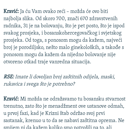
Kravić:
Ja ću Vam ovako reći – možda će ovo biti
najbolja slika. Od skoro 700, znači 670 zdravstvenih
radnika, 31 je na bolovanju, što je pet posto, što je ispod
svakog prosjeka, i bosanskohercegovačkog i svjetskog
prosjeka. Od toga, s ponosom mogu da kažem, najveći
broj je porodiljsko, nešto malo ginekoloških, a takođe s
ponosom mogu da kažem da nijedno bolovanje nije
otvoreno otkad traje vanredna situacija.
RSE:
Imate li dovoljan broj zaštitnih odijela, maski,
rukavica i svega što je potrebno?
Kravić:
Mi možda ne odražavamo tu bosansku stvarnost
trenutno, zato što je menadžment ove ustanove odmah,
u prvoj fazi, kad je Krizni štab održao svoj prvi
sastanak, krenuo u to da se nabavi zaštitna oprema. Ne
smijem ni da kažem koliko smo potrošili na to, ali