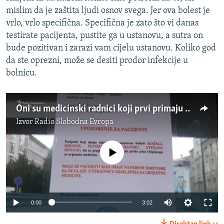
mislim da je zaštita ljudi osnov svega. Jer ova bolest je
vrlo, vrlo specifična. Specifična je zato što vi danas
testirate pacijenta, pustite ga u ustanovu, a sutra on
bude pozitivan i zarazi vam cijelu ustanovu. Koliko god
da ste oprezni, može se desiti prodor infekcije u
bolnicu.
Oni su medicinski radnici koji prvi primaju pacijente
Izvor
Radio Slobodna Evropa
No media source currently available
Auto
0:00
3:02
270p