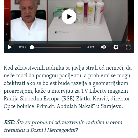
ISPRIČAJ MI
DNEVNO@RSE
No media source currently available
SPECIJALI RSE
VIŠE OD NASLOVA
PRATITE NAS
Auto
0:00
4:03
GENOCID U SREBRENICI
270p
POPLAVE I KLIZIŠTA U BIH 2024.
Kod zdravstvenih radnika se javlja strah od nemoći, da
360p
TV LIBERTY
Sve RFE/RL stranice
neće moći da pomognu pacijentu, a problemi se mogu
404p
Auto
270p
360p
404p
očekivati ako se bolest bude razvijala geometrijskom
POST SCRIPTUM
1080p
progresijom, kaže u intervjuu za TV Liberty magazin
MOJA EVROPA
1080p
Radija Slobodna Evropa (RSE) Zlatko Kravić, direktor
TRI DECENIJE OD RATA U BIH
Opće bolnice 'Prim.dr. Abdulah Nakaš“ u Sarajevu.
SVE KARTE DEJTONA
RSE:
Šta su problemi zdravstvenih radnika u ovom
NASTANAK I RASPAD JUGOSLAVIJE
trenutku u Bosni i Hercegovini?