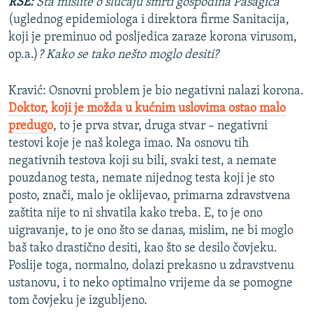
RSE:
Šta mislite o slučaju smrti gospodina Pašagića
(uglednog epidemiologa i direktora firme Sanitacija,
koji je preminuo od posljedica zaraze korona virusom,
op.a.)​
? Kako se tako nešto moglo desiti?
Kravić: Osnovni problem je bio negativni nalazi korona.
Doktor, koji je možda u kućnim uslovima ostao malo
predugo
, to je prva stvar, druga stvar – negativni
testovi koje je naš kolega imao. Na osnovu tih
negativnih testova koji su bili, svaki test, a nemate
pouzdanog testa, nemate nijednog testa koji je sto
posto, znači, malo je oklijevao, primarna zdravstvena
zaštita nije to ni shvatila kako treba. E, to je ono
uigravanje, to je ono što se danas, mislim, ne bi moglo
baš tako drastično desiti, kao što se desilo čovjeku.
Poslije toga, normalno, dolazi prekasno u zdravstvenu
ustanovu, i to neko optimalno vrijeme da se pomogne
tom čovjeku je izgubljeno.