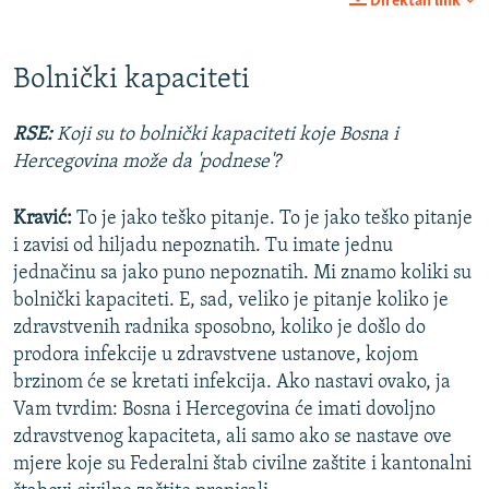
Direktan link
360p
Auto
270p
360p
404p
404p
Bolnički kapaciteti
1080p
1080p
RSE:
Koji su to bolnički kapaciteti koje Bosna i
Hercegovina može da 'podnese'?
Kravić:
To je jako teško pitanje. To je jako teško pitanje
i zavisi od hiljadu nepoznatih. Tu imate jednu
jednačinu sa jako puno nepoznatih. Mi znamo koliki su
bolnički kapaciteti. E, sad, veliko je pitanje koliko je
zdravstvenih radnika sposobno, koliko je došlo do
prodora infekcije u zdravstvene ustanove, kojom
brzinom će se kretati infekcija. Ako nastavi ovako, ja
Vam tvrdim: Bosna i Hercegovina će imati dovoljno
zdravstvenog kapaciteta, ali samo ako se nastave ove
mjere koje su Federalni štab civilne zaštite i kantonalni