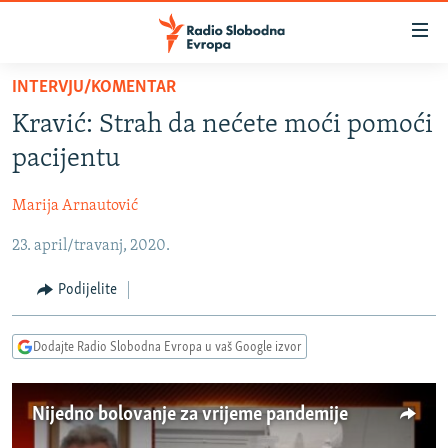
Dostupni
linkovi
Pređite
INTERVJU/KOMENTAR
na
VIJESTI
Kravić: Strah da nećete moći pomoći
glavni
BOSNA I HERCEGOVINA
sadržaj
pacijentu
SRBIJA
Pređite
na
Marija Arnautović
KOSOVO
glavnu
23. april/travanj, 2020.
CRNA GORA
navigaciju
Pređite
VIZUELNO
Podijelite
na
PODCASTI
VIDEO
pretragu
Dodajte Radio Slobodna Evropa u vaš Google izvor
RAT U UKRAJINI
FOTOGALERIJE
KINA NA BALKANU
INFOGRAFIKE
Nijedno bolovanje za vrijeme pandemije
RSE PRIČE IZ SVIJETA