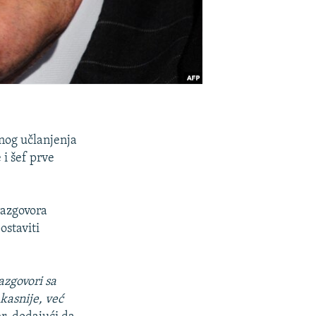
enog učlanjenja
 i šef prve
razgovora
ostaviti
azgovori sa
kasnije, već