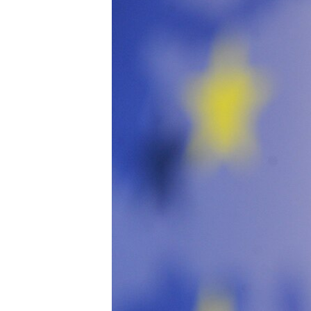
ISPRIČAJ MI
DNEVNO@RSE
SPECIJALI RSE
VIŠE OD NASLOVA
GENOCID U SREBRENICI
POPLAVE I KLIZIŠTA U BIH 2024.
TV LIBERTY
POST SCRIPTUM
MOJA EVROPA
TRI DECENIJE OD RATA U BIH
SVE KARTE DEJTONA
NASTANAK I RASPAD JUGOSLAVIJE