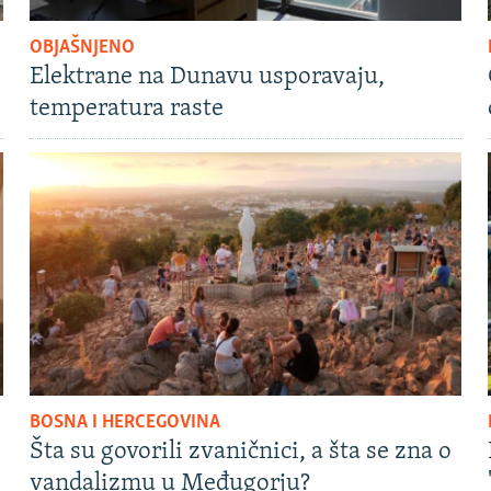
OBJAŠNJENO
Elektrane na Dunavu usporavaju,
temperatura raste
BOSNA I HERCEGOVINA
Šta su govorili zvaničnici, a šta se zna o
vandalizmu u Međugorju?