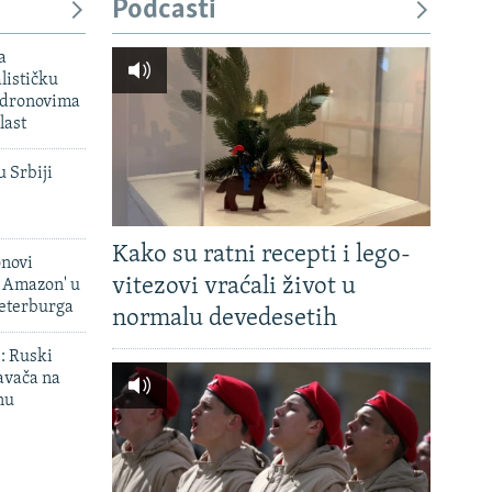
Podcasti
a
lističku
 dronovima
last
u Srbiji
Kako su ratni recepti i lego-
onovi
vitezovi vraćali život u
i Amazon' u
Peterburga
normalu devedesetih
': Ruski
avača na
nu