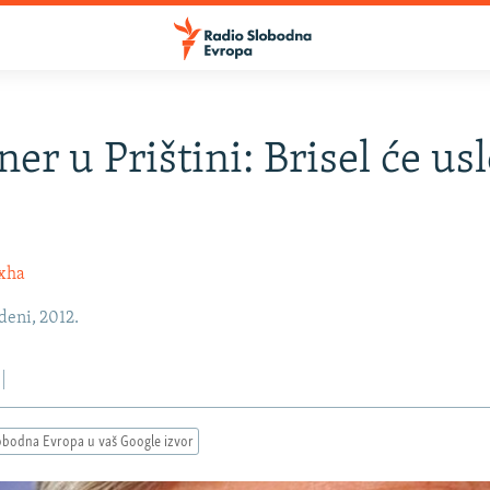
er u Prištini: Brisel će usl
oxha
deni, 2012.
obodna Evropa u vaš Google izvor