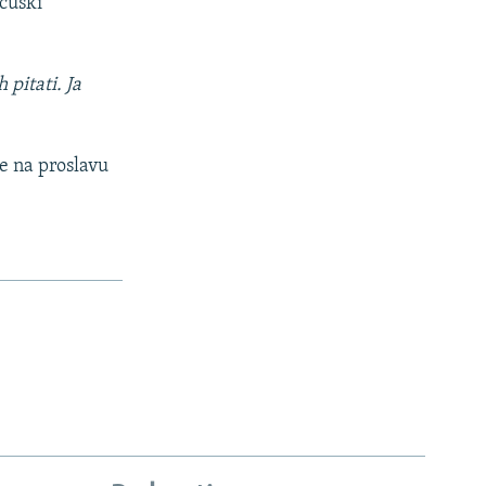
ncuski
 pitati. Ja
le na proslavu