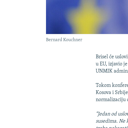
Bernard Kouchner
Brisel će uslo
u EU, izjavio j
UNMIK adminis
Tokom konferen
Kosova i Srbije
normalizaciju 
“Jedan od uslov
susedima. Ne k