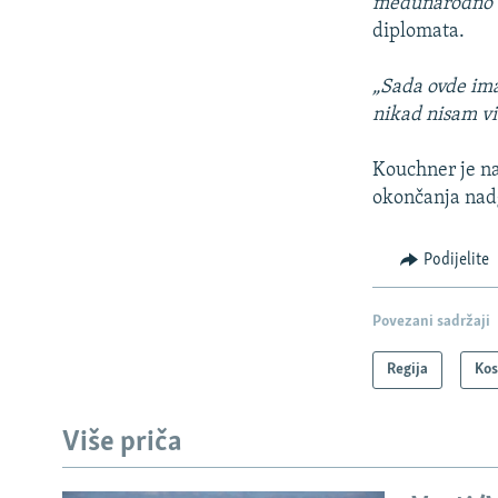
međunarodno os
diplomata.
„Sada ovde imat
nikad nisam vid
Kouchner je na
okončanja nadg
Podijelite
Povezani sadržaji
Regija
Ko
Više priča