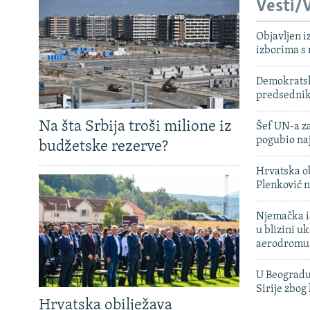
Vesti/V
Objavljen i
izborima s
Demokratski
predsedni
Na šta Srbija troši milione iz
Šef UN-a za
pogubio na
budžetske rezerve?
Hrvatska ob
Plenković n
Njemačka is
u blizini u
aerodromu
U Beogradu
Sirije zbog
Hrvatska obilježava