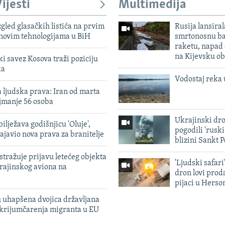
ijesti
Multimedija
zgled glasačkih listića na prvim
Rusija lansiral
 novim tehnologijama u BiH
smrtonosnu ba
raketu, napad
na Kijevsku ob
 savez Kosova traži poziciju
ka
Vodostaj reka 
 ljudska prava: Iran od marta
jmanje 56 osoba
Ukrajinski dr
ilježava godišnjicu 'Oluje',
pogodili 'rusk
ajavio nova prava za branitelje
blizini Sankt 
tražuje prijavu letećeg objekta
'Ljudski safari
krajinskog aviona na
dron lovi prod
pijaci u Herso
 uhapšena dvojica državljana
 krijumčarenja migranta u EU