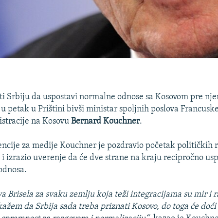
viti Srbiju da uspostavi normalne odnose sa Kosovom pre nj
e u petak u Prištini bivši ministar spoljnih poslova Francuske
tracije na Kosovu
Bernard Kouchner
.
cije za medije Kouchner je pozdravio početak političkih 
 i izrazio uverenje da će dve strane na kraju recipročno usp
odnosa.
a Brisela za svaku zemlju koja teži integracijama su mir i r
ažem da Srbija sada treba priznati Kosovo, do toga će doći 