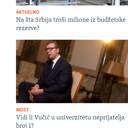
AKTUELNO
Na šta Srbija troši milione iz budžetske
rezerve?
MOST
Vidi li Vučić u univerzitetu neprijatelja
broj 1?