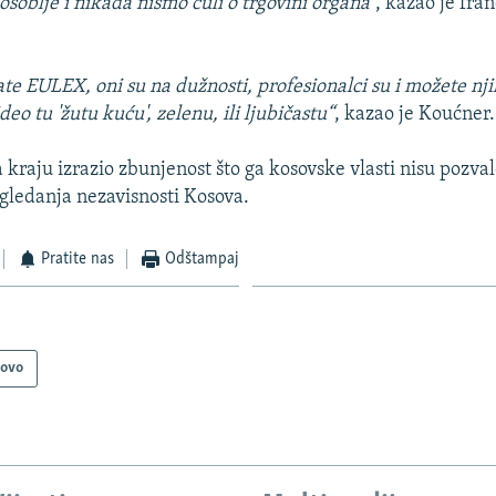
oblje i nikada nismo čuli o trgovini organa“
, kazao je fra
e EULEX, oni su na dužnosti, profesionalci su i možete njih
eo tu 'žutu kuću', zelenu, ili ljubičastu“
, kazao je Koućner.
 kraju izrazio zbunjenost što ga kosovske vlasti nisu pozva
ledanja nezavisnosti Kosova.
Pratite nas
Odštampaj
sovo