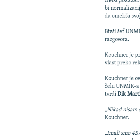
treba pokazati
bi normalizaci
da omekša svoj
Bivši šef UNMI
razgovora.
Kouchner je pr
vlast preko rek
Kouchner je ov
čelu UNMIK-a n
tvrdi
Dik Mart
„Nikad nisam č
Kouchner.
„Imali smo 45.0