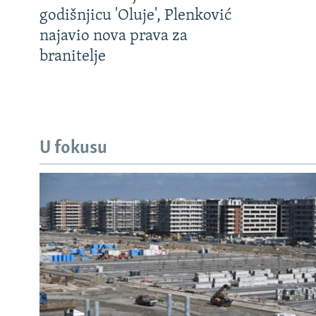
godišnjicu 'Oluje', Plenković
najavio nova prava za
branitelje
U fokusu