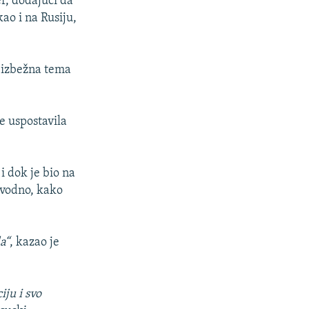
r, dodajući da
ao i na Rusiju,
neizbežna tema
e uspostavila
 dok je bio na
navodno, kako
a“
, kazao je
iju i svo