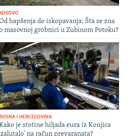
KOSOVO
Od hapšenja do iskopavanja: Šta se zna
o masovnoj grobnici u Zubinom Potoku?
BOSNA I HERCEGOVINA
Kako je stotine hiljada eura iz Konjica
'zalutalo' na račun prevaranata?