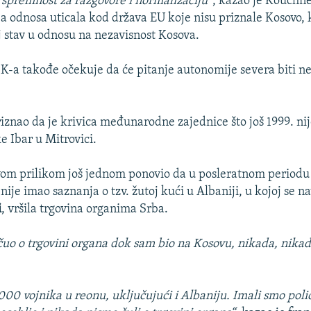
 spremnost za razgovore i normalizaciju“
, kazao je Kouchne
ja odnosa uticala kod država EU koje nisu priznale Kosovo, k
 stav u odnosu na nezavisnost Kosova.
K-a takođe očekuje da će pitanje autonomije severa biti 
iznao da je krivica međunarodne zajednice što još 1999. nij
e Ibar u Mitrovici.
om prilikom još jednom ponovio da u posleratnom periodu i
ije imao saznanja o tzv. žutoj kući u Albaniji, u kojoj se 
i
, vršila trgovina organima Srba.
uo o trgovini organa dok sam bio na Kosovu, nikada, nikad
00 vojnika u reonu, uključujući i Albaniju. Imali smo polic