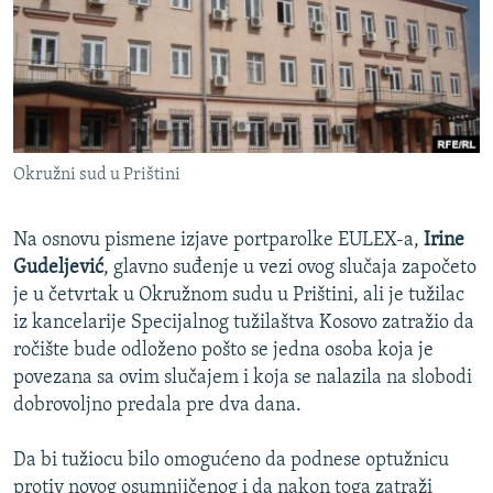
ISPRIČAJ MI
DNEVNO@RSE
SPECIJALI RSE
VIŠE OD NASLOVA
PRATITE NAS
Okružni sud u Prištini
GENOCID U SREBRENICI
POPLAVE I KLIZIŠTA U BIH 2024.
Na osnovu pismene izjave portparolke EULEX-a,
Irine
TV LIBERTY
Sve RFE/RL stranice
Gudeljević
, glavno suđenje u vezi ovog slučaja započeto
je u četvrtak u Okružnom sudu u Prištini, ali je tužilac
POST SCRIPTUM
iz kancelarije Specijalnog tužilaštva Kosovo zatražio da
MOJA EVROPA
ročište bude odloženo pošto se jedna osoba koja je
povezana sa ovim slučajem i koja se nalazila na slobodi
TRI DECENIJE OD RATA U BIH
dobrovoljno predala pre dva dana.
SVE KARTE DEJTONA
NASTANAK I RASPAD JUGOSLAVIJE
Da bi tužiocu bilo omogućeno da podnese optužnicu
protiv novog osumnjičenog i da nakon toga zatraži