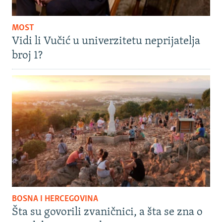
MOST
Vidi li Vučić u univerzitetu neprijatelja
broj 1?
BOSNA I HERCEGOVINA
Šta su govorili zvaničnici, a šta se zna o