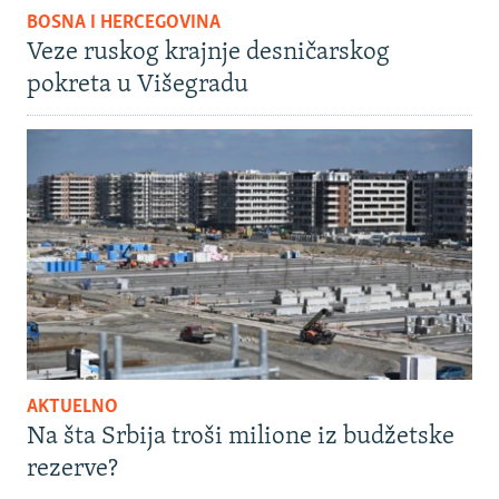
BOSNA I HERCEGOVINA
Veze ruskog krajnje desničarskog
pokreta u Višegradu
AKTUELNO
Na šta Srbija troši milione iz budžetske
rezerve?