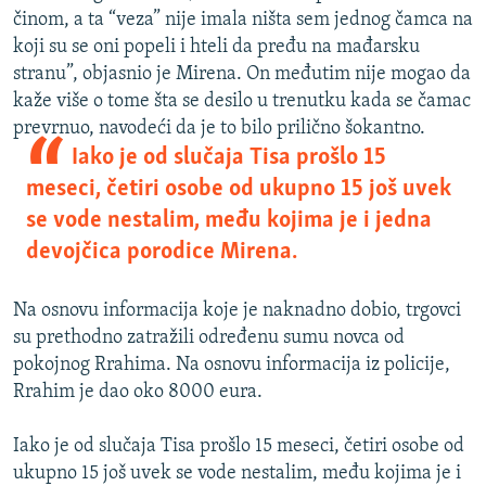
činom, a ta “veza” nije imala ništa sem jednog čamca na
koji su se oni popeli i hteli da pređu na mađarsku
stranu”, objasnio je Mirena. On međutim nije mogao da
kaže više o tome šta se desilo u trenutku kada se čamac
prevrnuo, navodeći da je to bilo prilično šokantno.
Iako je od slučaja Tisa prošlo 15
meseci, četiri osobe od ukupno 15 još uvek
se vode nestalim, među kojima je i jedna
devojčica porodice Mirena.
Na osnovu informacija koje je naknadno dobio, trgovci
su prethodno zatražili određenu sumu novca od
pokojnog Rrahima. Na osnovu informacija iz policije,
Rrahim je dao oko 8000 eura.
Iako je od slučaja Tisa prošlo 15 meseci, četiri osobe od
ukupno 15 još uvek se vode nestalim, među kojima je i