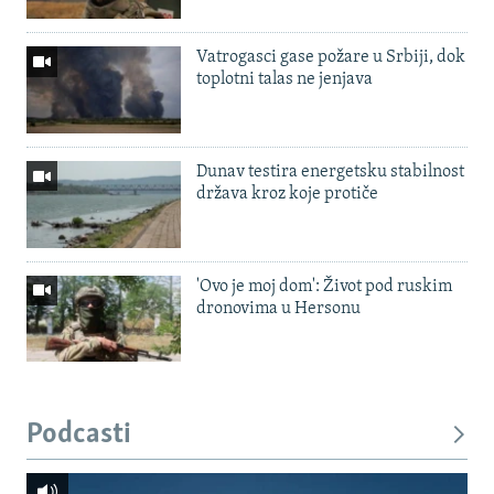
Vatrogasci gase požare u Srbiji, dok
toplotni talas ne jenjava
Dunav testira energetsku stabilnost
država kroz koje protiče
'Ovo je moj dom': Život pod ruskim
dronovima u Hersonu
Podcasti