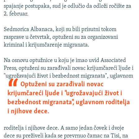
spajanje postupaka, sud je odlučio da odloži ročište za
2. februar.
Sedmorica Albanaca, koji su bili prisutni tokom
rasprave u četvrtak, optuženi su za organizovani
kriminal i krijumčarenje migranata.
Na osnovu optužnice u koju je imao uvid Associated
Press, optuženi su zarađivali novac krijumčareći ljude i
"ugrožavajući život i bezbednost migranata",
uglavnom
Optuženi su zarađivali novac
krijumčareći ljude i "ugrožavajući život i
bezbednost migranata", uglavnom roditelja
i njihove dece.
roditelja i njihove dece. A samo jedan čovek i dvoje
dece su preživeli kada se prevrnuo čamac na Tisi, na