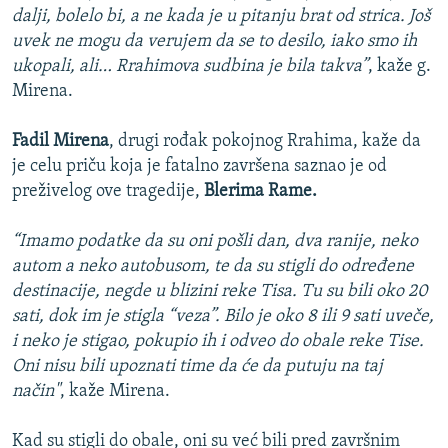
dalji, bolelo bi, a ne kada je u pitanju brat od strica. Još
uvek ne mogu da verujem da se to desilo, iako smo ih
ukopali, ali… Rrahimova sudbina je bila takva”
, kaže g.
Mirena.
Fadil Mirena
, drugi rođak pokojnog Rrahima, kaže da
je celu priču koja je fatalno završena saznao je od
preživelog ove tragedije,
Blerima Ram
e.
“Imamo podatke da su oni pošli dan, dva ranije, neko
autom a neko autobusom, te da su stigli do određene
destinacije, negde u blizini reke Tisa. Tu su bili oko 20
sati, dok im je stigla “veza”. Bilo je oko 8 ili 9 sati uveče,
i neko je stigao, pokupio ih i odveo do obale reke Tise.
Oni nisu bili upoznati time da će da putuju na taj
način"
, kaže Mirena.
Kad su stigli do obale, oni su već bili pred završnim