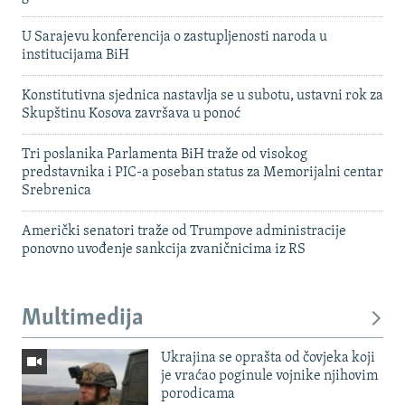
U Sarajevu konferencija o zastupljenosti naroda u
institucijama BiH
Konstitutivna sjednica nastavlja se u subotu, ustavni rok za
Skupštinu Kosova završava u ponoć
Tri poslanika Parlamenta BiH traže od visokog
predstavnika i PIC-a poseban status za Memorijalni centar
Srebrenica
Američki senatori traže od Trumpove administracije
ponovno uvođenje sankcija zvaničnicima iz RS
Multimedija
Ukrajina se oprašta od čovjeka koji
je vraćao poginule vojnike njihovim
porodicama