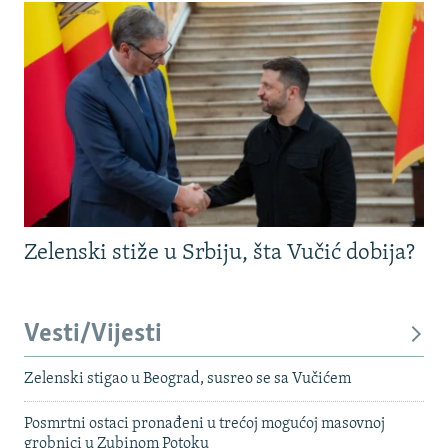
Zelenski stiže u Srbiju, šta Vučić dobija?
Vesti/Vijesti
Zelenski stigao u Beograd, susreo se sa Vučićem
Posmrtni ostaci pronađeni u trećoj mogućoj masovnoj
grobnici u Zubinom Potoku