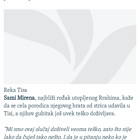
Reka Tisa
Sami Mirena
, najbliži rođak utopljenog Rrahima, kaže
da se cela porodica njegovog brata od strica udavila u
Tisi, a njihov gubitak još uvek teško doživljava.
“Mi smo ovaj slučaj doživeli veoma teško, zato što nije
lako da čuješ tako nešto. I da je u pitanju neko ko je