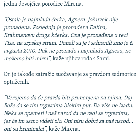
jedna devojčica porodice Mirena.
“Ostala je najmlađa ćerka, Agnesa. Još uvek nije
pronađena. Poslednja je pronađena Dafina,
Rrahmanovu druga kćerka. Ona je pronađena u reci
Tisa, na srpskoj strani. Doneli su je i sahranili smo je 6.
avgusta 2010. Dok ne pronađu i najmlađu Agnesu, ne
možemo biti mirni”
, kaže njihov rođak Sami.
On je takođe zatražio suočavanje sa pravdom sedmorice
optuženih.
“Verujemo da će pravda biti primenjena na njima. Daj
Bože da se tim trgovcima blokira put. Da više ne izađu.
Neka se opameti i naš narod da ne radi sa trgovcima,
jer će im samo videti zlo. Oni nisu dobri za naš narod…
oni su kriminalci”
, kaže Mirena.