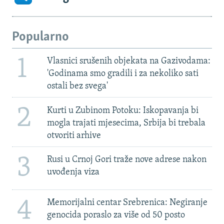
Popularno
1
Vlasnici srušenih objekata na Gazivodama:
'Godinama smo gradili i za nekoliko sati
ostali bez svega'
2
Kurti u Zubinom Potoku: Iskopavanja bi
mogla trajati mjesecima, Srbija bi trebala
otvoriti arhive
3
Rusi u Crnoj Gori traže nove adrese nakon
uvođenja viza
4
Memorijalni centar Srebrenica: Negiranje
genocida poraslo za više od 50 posto