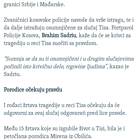
granici Srbije i Mađarske.
Zvaničnici kosovske policije navode da vrše istragu, te i
da dalje istražuju osumnjičene za slučaj Tisa. Portparol
Policije Kosova,
Brahim Sadriu
, kaže da će se krivci za
tragediju u reci Tisa suočiti sa pravdom.
“Sumnja se da su ti osumnjičeni i u drugim slučajevima
počinili isto krivično delo, trgovine ljudima”
, kazao je
Sadriu.
Porodice očekuju pravdu
I rođaci žrtava tragedije u reci Tisa očekuju da će
odgovorni za ovaj slučaj odgovarati pred lice pravde.
Među 15 žrtava koje su izgubile život u Tisi, bila je i
petočlana porodica Mirena iz Obilića.