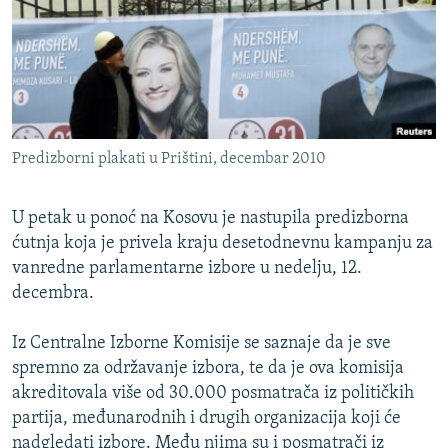
ISPRIČAJ MI
DNEVNO@RSE
SPECIJALI RSE
VIŠE OD NASLOVA
PRATITE NAS
Predizborni plakati u Prištini, decembar 2010
GENOCID U SREBRENICI
POPLAVE I KLIZIŠTA U BIH 2024.
U petak u ponoć na Kosovu je nastupila predizborna
TV LIBERTY
Sve RFE/RL stranice
ćutnja koja je privela kraju desetodnevnu kampanju za
vanredne parlamentarne izbore u nedelju, 12.
POST SCRIPTUM
decembra.
MOJA EVROPA
Iz Centralne Izborne Komisije se saznaje da je sve
TRI DECENIJE OD RATA U BIH
spremno za održavanje izbora, te da je ova komisija
SVE KARTE DEJTONA
akreditovala više od 30.000 posmatrača iz političkih
NASTANAK I RASPAD JUGOSLAVIJE
partija, međunarodnih i drugih organizacija koji će
nadgledati izbore. Među njima su i posmatrači iz