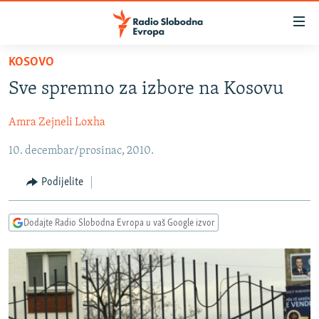
Dostupni
linkovi
Pređite
KOSOVO
na
VIJESTI
Sve spremno za izbore na Kosovu
glavni
BOSNA I HERCEGOVINA
sadržaj
Amra Zejneli Loxha
SRBIJA
Pređite
na
10. decembar/prosinac, 2010.
KOSOVO
glavnu
CRNA GORA
navigaciju
Podijelite
Pređite
VIZUELNO
na
Dodajte Radio Slobodna Evropa u vaš Google izvor
PODCASTI
VIDEO
pretragu
RAT U UKRAJINI
FOTOGALERIJE
KINA NA BALKANU
INFOGRAFIKE
RSE PRIČE IZ SVIJETA