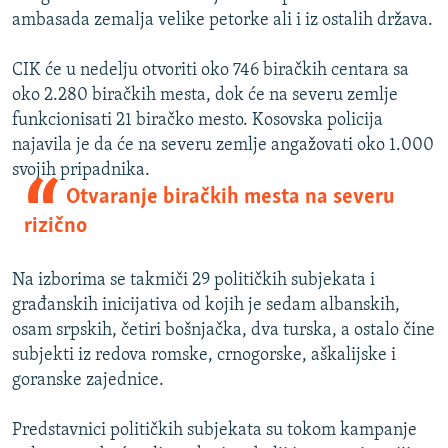
ambasada zemalja velike petorke ali i iz ostalih država.
CIK će u nedelju otvoriti oko 746 biračkih centara sa
oko 2.280 biračkih mesta, dok će na severu zemlje
funkcionisati 21 biračko mesto. Kosovska policija
najavila je da će na severu zemlje angažovati oko 1.000
svojih pripadnika.
Otvaranje biračkih mesta na severu
rizično
Na izborima se takmiči 29 političkih subjekata i
građanskih inicijativa od kojih je sedam albanskih,
osam srpskih, četiri bošnjačka, dva turska, a ostalo čine
subjekti iz redova romske, crnogorske, aškalijske i
goranske zajednice.
Predstavnici političkih subjekata su tokom kampanje