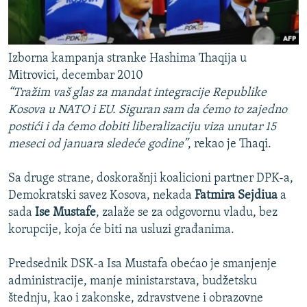
Izborna kampanja stranke Hashima Thaqija u
Mitrovici, decembar 2010
“Tražim vaš glas za mandat integracije Republike
Kosova u NATO i EU. Siguran sam da ćemo to zajedno
postići i da ćemo dobiti liberalizaciju viza unutar 15
meseci od januara sledeće godine”
, rekao je Thaqi.
Sa druge strane, doskorašnji koalicioni partner DPK-a,
Demokratski savez Kosova, nekada
Fatmira Sejdiua
a
sada
Ise Mustafe
, zalaže se za odgovornu vladu, bez
korupcije, koja će biti na usluzi građanima.
Predsednik DSK-a Isa Mustafa obećao je smanjenje
administracije, manje ministarstava, budžetsku
štednju, kao i zakonske, zdravstvene i obrazovne