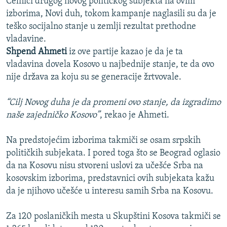
Čelnici drugog novog političkog subjekta na ovim
izborima, Novi duh, tokom kampanje naglasili su da je
teško socijalno stanje u zemlji rezultat prethodne
vladavine.
Shpend Ahmeti
iz ove partije kazao je da je ta
vladavina dovela Kosovo u najbednije stanje, te da ovo
nije država za koju su se generacije žrtvovale.
“Cilj Novog duha je da promeni ovo stanje, da izgradimo
naše zajedničko Kosovo”
, rekao je Ahmeti.
Na predstojećim izborima takmiči se osam srpskih
političkih subjekata. I pored toga što se Beograd oglasio
da na Kosovu nisu stvoreni uslovi za učešće Srba na
kosovskim izborima, predstavnici ovih subjekata kažu
da je njihovo učešće u interesu samih Srba na Kosovu.
Za 120 poslaničkih mesta u Skupštini Kosova takmiči se