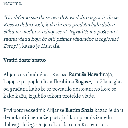
reforme.
“Uradićemo sve da se ova država dobro izgradi, da se
Kosovo dobro vodi, kako bi ono predstavljalo dobru
sliku na međunarodnoj sceni. Izgradićemo poštenu i
radnu vladu koja će biti primer vladavine u regionu i
Evropi”
, kazao je Mustafa.
Vratiti dostojanstvo
Alijansa za budućnost Kosova
Ramuša Haradinaja
,
kojoj se pripojila i lista
Ibrahima Rugove
, tražila je glas
od građana kako bi se povratilo dostojanstvo koje se,
kako kažu, izgubilo tokom protekle vlade.
Prvi potpredsednik Alijanse
Blerim Shala
kazao je da u
demokratiji ne može postojati kompromis između
dobrog i lošeg. On je rekao da se na Kosovu treba