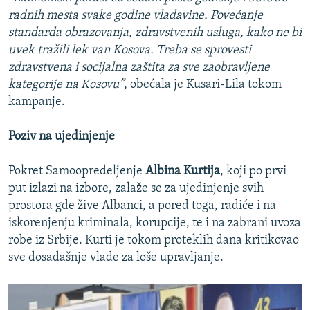
radnih mesta svake godine vladavine. Povećanje
standarda obrazovanja, zdravstvenih usluga, kako ne bi
uvek tražili lek van Kosova. Treba se sprovesti
zdravstvena i socijalna zaštita za sve zaobravljene
kategorije na Kosovu”
, obećala je Kusari-Lila tokom
kampanje.
Poziv na ujedinjenje
Pokret Samoopredeljenje
Albina Kurtija
, koji po prvi
put izlazi na izbore, zalaže se za ujedinjenje svih
prostora gde žive Albanci, a pored toga, radiće i na
iskorenjenju kriminala, korupcije, te i na zabrani uvoza
robe iz Srbije. Kurti je tokom proteklih dana kritikovao
sve dosadašnje vlade za loše upravljanje.