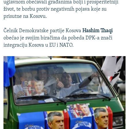
uglavnom obećavali građanima bolji i prosperitetniji
život, te borbu protiv negativnih pojava koje su
prisutne na Kosovu.
Čelnik Demokratske partije Kosova
Hashim Thaqi
obećao je svojim biračima da pobeda DPK-a znači
integraciju Kosova u EU i NATO.