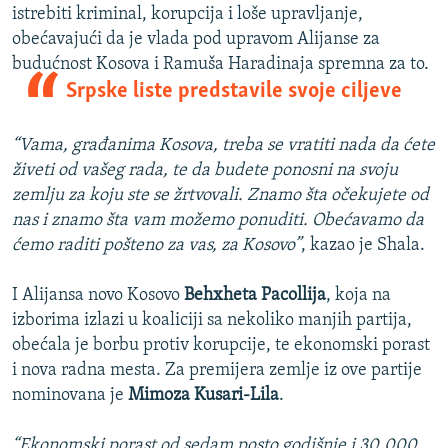
istrebiti kriminal, korupcija i loše upravljanje,
obećavajući da je vlada pod upravom Alijanse za
budućnost Kosova i Ramuša Haradinaja spremna za to.
Srpske liste predstavile svoje ciljeve
“Vama, građanima Kosova, treba se vratiti nada da ćete
živeti od vašeg rada, te da budete ponosni na svoju
zemlju za koju ste se žrtvovali. Znamo šta očekujete od
nas i znamo šta vam možemo ponuditi. Obećavamo da
ćemo raditi pošteno za vas, za Kosovo”
, kazao je Shala.
I Alijansa novo Kosovo
Behxheta Pacollija
, koja na
izborima izlazi u koaliciji sa nekoliko manjih partija,
obećala je borbu protiv korupcije, te ekonomski porast
i nova radna mesta. Za premijera zemlje iz ove partije
nominovana je
Mimoza Kusari-Lila
.
“Ekonomski porast od sedam posto godišnje i 30.000