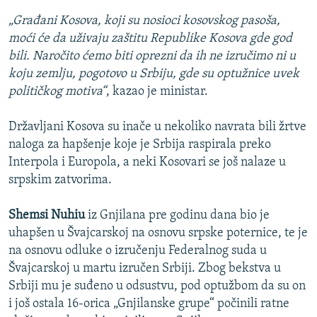
„Građani Kosova, koji su nosioci kosovskog pasoša,
moći će da uživaju zaštitu Republike Kosova gde god
bili. Naročito ćemo biti oprezni da ih ne izručimo ni u
koju zemlju, pogotovo u Srbiju, gde su optužnice uvek
političkog motiva“
, kazao je ministar.
Državljani Kosova su inače u nekoliko navrata bili žrtve
naloga za hapšenje koje je Srbija raspirala preko
Interpola i Europola, a neki Kosovari se još nalaze u
srpskim zatvorima.
Shemsi Nuhiu
iz Gnjilana pre godinu dana bio je
uhapšen u Švajcarskoj na osnovu srpske poternice, te je
na osnovu odluke o izručenju Federalnog suda u
Švajcarskoj u martu izručen Srbiji. Zbog bekstva u
Srbiji mu je suđeno u odsustvu, pod optužbom da su on
i još ostala 16-orica „Gnjilanske grupe“ počinili ratne