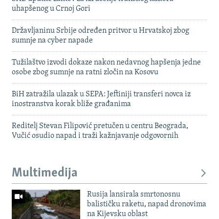
uhapšenog u Crnoj Gori
Državljaninu Srbije određen pritvor u Hrvatskoj zbog
sumnje na cyber napade
Tužilaštvo izvodi dokaze nakon nedavnog hapšenja jedne
osobe zbog sumnje na ratni zločin na Kosovu
BiH zatražila ulazak u SEPA: Jeftiniji transferi novca iz
inostranstva korak bliže građanima
Reditelj Stevan Filipović pretučen u centru Beograda,
Vučić osudio napad i traži kažnjavanje odgovornih
Multimedija
Rusija lansirala smrtonosnu
balističku raketu, napad dronovima
na Kijevsku oblast