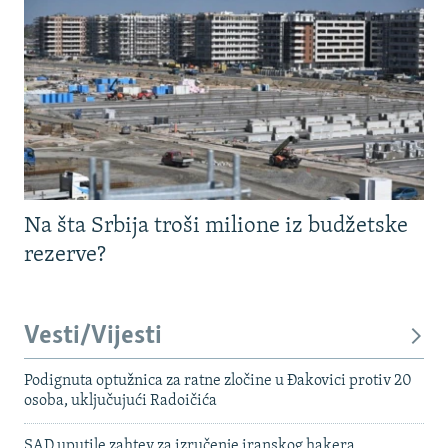
Na šta Srbija troši milione iz budžetske
rezerve?
Vesti/Vijesti
Podignuta optužnica za ratne zločine u Đakovici protiv 20
osoba, uključujući Radoičića
SAD uputile zahtev za izručenje iranskog hakera