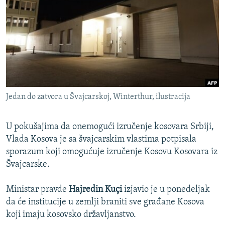
ISPRIČAJ MI
DNEVNO@RSE
SPECIJALI RSE
VIŠE OD NASLOVA
PRATITE NAS
GENOCID U SREBRENICI
Jedan do zatvora u Švajcarskoj, Winterthur, ilustracija
POPLAVE I KLIZIŠTA U BIH 2024.
TV LIBERTY
Sve RFE/RL stranice
U pokušajima da onemogući izručenje kosovara Srbiji,
POST SCRIPTUM
Vlada Kosova je sa švajcarskim vlastima potpisala
sporazum koji omogućuje izručenje Kosovu Kosovara iz
MOJA EVROPA
Švajcarske.
TRI DECENIJE OD RATA U BIH
Ministar pravde
Hajredin Kuçi
izjavio je u ponedeljak
SVE KARTE DEJTONA
da će institucije u zemlji braniti sve građane Kosova
NASTANAK I RASPAD JUGOSLAVIJE
koji imaju kosovsko državljanstvo.