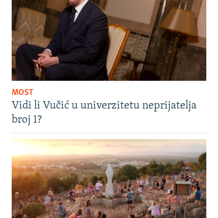
MOST
Vidi li Vučić u univerzitetu neprijatelja
broj 1?