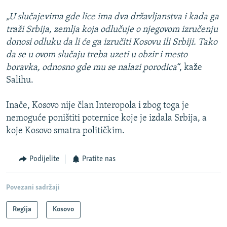
„U slučajevima gde lice ima dva državljanstva i kada ga
traži Srbija, zemlja koja odlučuje o njegovom izručenju
donosi odluku da li će ga izručiti Kosovu ili Srbiji. Tako
da se u ovom slučaju treba uzeti u obzir i mesto
boravka, odnosno gde mu se nalazi porodica“
, kaže
Salihu.
Inače, Kosovo nije član Interopola i zbog toga je
nemoguće poništiti poternice koje je izdala Srbija, a
koje Kosovo smatra političkim.
Podijelite
Pratite nas
Povezani sadržaji
Regija
Kosovo