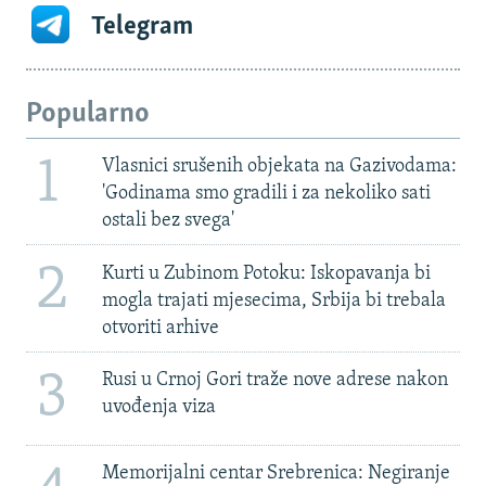
Telegram
Popularno
1
Vlasnici srušenih objekata na Gazivodama:
'Godinama smo gradili i za nekoliko sati
ostali bez svega'
2
Kurti u Zubinom Potoku: Iskopavanja bi
mogla trajati mjesecima, Srbija bi trebala
otvoriti arhive
3
Rusi u Crnoj Gori traže nove adrese nakon
uvođenja viza
Memorijalni centar Srebrenica: Negiranje