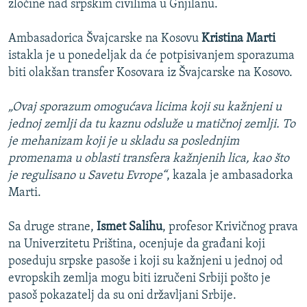
zločine nad srpskim civilima u Gnjilanu.
Ambasadorica Švajcarske na Kosovu
Kristina Marti
istakla je u ponedeljak da će potpisivanjem sporazuma
biti olakšan transfer Kosovara iz Švajcarske na Kosovo.
„Ovaj sporazum omogućava licima koji su kažnjeni u
jednoj zemlji da tu kaznu odsluže u matičnoj zemlji. To
je mehanizam koji je u skladu sa poslednjim
promenama u oblasti transfera kažnjenih lica, kao što
je regulisano u Savetu Evrope“
, kazala je ambasadorka
Marti.
Sa druge strane,
Ismet Salihu
, profesor Krivičnog prava
na Univerzitetu Priština, ocenjuje da građani koji
poseduju srpske pasoše i koji su kažnjeni u jednoj od
evropskih zemlja mogu biti izručeni Srbiji pošto je
pasoš pokazatelj da su oni državljani Srbije.