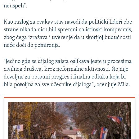
neuspeh".
Kao razlog za ovakav stav navodi da politički lideri obe
strane nikada nisu bili spremni na istinski kompromis,
zbog čega izražava i uverenje da u skorijoj budućnosti
neće doći do pomirenja.
"Jedino gde se dijalog zaista oslikava jeste u procesima
civilnog društva, kroz neformalne aktivnosti, što nije
dovoljno za potpuni progres i finalnu odluku koja bi
bila povoljna za sve učesnike dijaloga", ocenjuje Mila.