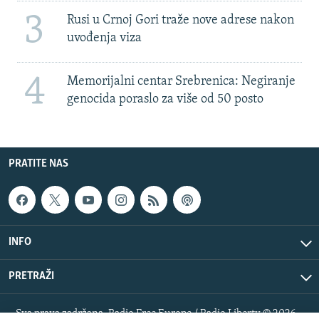
3
Rusi u Crnoj Gori traže nove adrese nakon
uvođenja viza
4
Memorijalni centar Srebrenica: Negiranje
genocida poraslo za više od 50 posto
PRATITE NAS
INFO
PRETRAŽI
Sva prava zadržana. Radio Free Europe / Radio Liberty © 2026