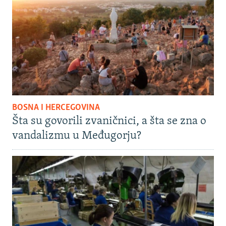
BOSNA I HERCEGOVINA
Šta su govorili zvaničnici, a šta se zna o
vandalizmu u Međugorju?