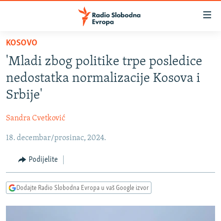
Dostupni
linkovi
Pređite
KOSOVO
na
VIJESTI
'Mladi zbog politike trpe posledice
glavni
BOSNA I HERCEGOVINA
sadržaj
nedostatka normalizacije Kosova i
SRBIJA
Pređite
Srbije'
na
KOSOVO
glavnu
Sandra Cvetković
CRNA GORA
navigaciju
Pređite
18. decembar/prosinac, 2024.
VIZUELNO
na
PODCASTI
VIDEO
Podijelite
pretragu
RAT U UKRAJINI
FOTOGALERIJE
Dodajte Radio Slobodna Evropa u vaš Google izvor
KINA NA BALKANU
INFOGRAFIKE
RSE PRIČE IZ SVIJETA