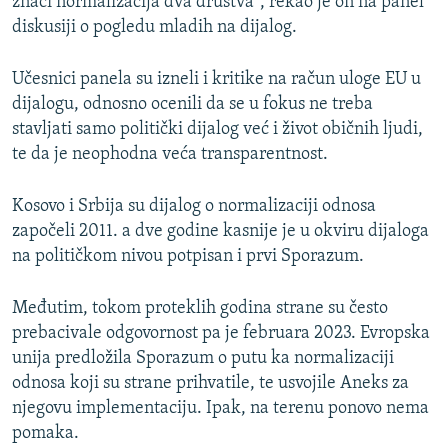
znači normalizacija dva društva", rekao je on na panel
diskusiji o pogledu mladih na dijalog.
Učesnici panela su izneli i kritike na račun uloge EU u
dijalogu, odnosno ocenili da se u fokus ne treba
stavljati samo politički dijalog već i život običnih ljudi,
te da je neophodna veća transparentnost.
Kosovo i Srbija su dijalog o normalizaciji odnosa
započeli 2011. a dve godine kasnije je u okviru dijaloga
na političkom nivou potpisan i prvi Sporazum.
Međutim, tokom proteklih godina strane su često
prebacivale odgovornost pa je februara 2023. Evropska
unija predložila Sporazum o putu ka normalizaciji
odnosa koji su strane prihvatile, te usvojile Aneks za
njegovu implementaciju. Ipak, na terenu ponovo nema
pomaka.