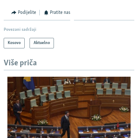
Podijelite
Pratite nas
Povezani sadržaji
Kosovo
Aktuelno
Više priča