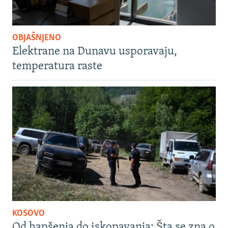
OBJAŠNJENO
Elektrane na Dunavu usporavaju,
temperatura raste
KOSOVO
Od hapšenja do iskopavanja: Šta se zna o