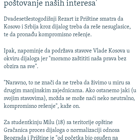
poštovanje naših interesa'
Dvadesetšestogodišnji Rezart iz Prištine smatra da
Kosovo i Srbija kroz dijalog treba da reše nesuglasice,
te da pronađu kompromisno rešenje.
Ipak, napominje da podržava stavove Vlade Kosova u
okviru dijaloga jer "moramo zaštititi naša prava bez
obzira na sve".
"Naravno, to ne znači da ne treba da živimo u miru sa
drugim manjinskim zajednicama. Ako ostanemo jaki (u
svojim stavovima), možda se može naći neko neutralno,
kompromisno rešenje", kaže on.
Za studentkinju Milu (18) sa teritorije opštine
Gračanica proces dijaloga o normalizaciji odnosa
Beograda i Prištine je "od početka bio osuđen na