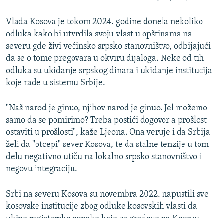
Vlada Kosova je tokom 2024. godine donela nekoliko
odluka kako bi utvrdila svoju vlast u opštinama na
severu gde živi većinsko srpsko stanovništvo, odbijajući
da se o tome pregovara u okviru dijaloga. Neke od tih
odluka su ukidanje srpskog dinara i ukidanje institucija
koje rade u sistemu Srbije.
"Naš narod je ginuo, njihov narod je ginuo. Jel možemo
samo da se pomirimo? Treba postići dogovor a prošlost
ostaviti u prošlosti", kaže Ljeona. Ona veruje i da Srbija
želi da "otcepi" sever Kosova, te da stalne tenzije u tom
delu negativno utiču na lokalno srpsko stanovništvo i
negovu integraciju.
Srbi na severu Kosova su novembra 2022. napustili sve
kosovske institucije zbog odluke kosovskih vlasti da