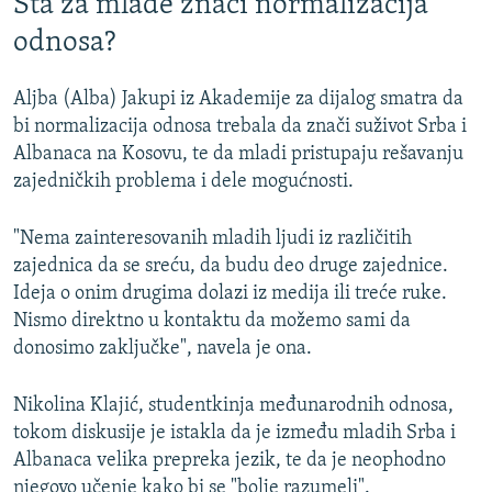
Šta za mlade znači normalizacija
odnosa?
Aljba (Alba) Jakupi iz Akademije za dijalog smatra da
bi normalizacija odnosa trebala da znači suživot Srba i
Albanaca na Kosovu, te da mladi pristupaju rešavanju
zajedničkih problema i dele mogućnosti.
"Nema zainteresovanih mladih ljudi iz različitih
zajednica da se sreću, da budu deo druge zajednice.
Ideja o onim drugima dolazi iz medija ili treće ruke.
Nismo direktno u kontaktu da možemo sami da
donosimo zaključke", navela je ona.
Nikolina Klajić, studentkinja međunarodnih odnosa,
tokom diskusije je istakla da je između mladih Srba i
Albanaca velika prepreka jezik, te da je neophodno
njegovo učenje kako bi se "bolje razumeli".