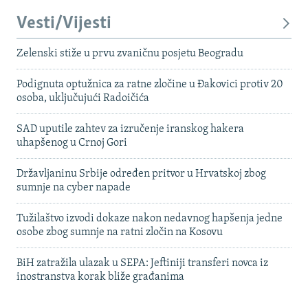
Vesti/Vijesti
Zelenski stiže u prvu zvaničnu posjetu Beogradu
Podignuta optužnica za ratne zločine u Đakovici protiv 20
osoba, uključujući Radoičića
SAD uputile zahtev za izručenje iranskog hakera
uhapšenog u Crnoj Gori
Državljaninu Srbije određen pritvor u Hrvatskoj zbog
sumnje na cyber napade
Tužilaštvo izvodi dokaze nakon nedavnog hapšenja jedne
osobe zbog sumnje na ratni zločin na Kosovu
BiH zatražila ulazak u SEPA: Jeftiniji transferi novca iz
inostranstva korak bliže građanima