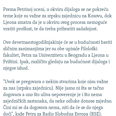
Prema Petrinoj oceni, u okviru dijaloga se ne pokreću
teme koje su važne za srpsku zajednicu na Kosovu, dok
Ljeona smatra da je u okviru ovog procesa nemoguće
vratiti prošlost, te da treba prihvatiti sadašnjost.
Ove devetnaestogodišnjakinje će se u budućnosti baviti
sličnim zanimanjima jer su obe upisale Filološki
fakultet, Petra na Univerzitetu u Beogradu a Ljeona u
Prištini. Ipak, različito gledaju na budućnost dijaloga i
njegov ishod.
"Uvek se pregovara o nekim stvarima koje nisu važne
za nas (srpsku zajednicu). Nije jasno ni šta se tačno
dogovara a ono što uliva nepoverenje je i što nema
zajedničkih sastanaka, da neke odluke donose zajedno.
Čini mi se da dogovora nema, niti da će se do njega
doći", kaže Petra za Radio Slobodna Evropa (RSE).