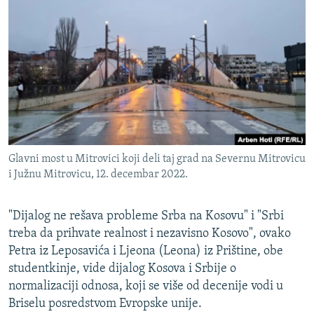
ISPRIČAJ MI
DNEVNO@RSE
SPECIJALI RSE
VIŠE OD NASLOVA
PRATITE NAS
GENOCID U SREBRENICI
POPLAVE I KLIZIŠTA U BIH 2024.
Glavni most u Mitrovici koji deli taj grad na Severnu Mitrovicu
TV LIBERTY
Sve RFE/RL stranice
i Južnu Mitrovicu, 12. decembar 2022.
POST SCRIPTUM
MOJA EVROPA
"Dijalog ne rešava probleme Srba na Kosovu" i "Srbi
treba da prihvate realnost i nezavisno Kosovo", ovako
TRI DECENIJE OD RATA U BIH
Petra iz Leposavića i Ljeona (Leona) iz Prištine, obe
SVE KARTE DEJTONA
studentkinje, vide dijalog Kosova i Srbije o
normalizaciji odnosa, koji se više od decenije vodi u
NASTANAK I RASPAD JUGOSLAVIJE
Briselu posredstvom Evropske unije.