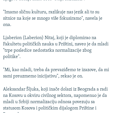
"Imamo sličnu kulturu, razlikuje nas jezik ali to su
sitnice na koje se mnogo više fokusiramo", navela je
ona.
Ljaberion (Laberion) Nitaj, koji je diplomirao na
Fakultetu političkih nauka u Prištini, naveo je da mladi
"trpe posledice nedostatka normalizacije zbog
politike".
"Mi, kao mladi, treba da prevaziđemo te izazove, da mi
sami preuzmemo inicijativu", rekao je on.
Aleksandar Šljuka, koji inače dolazi iz Beograda a radi
na Kosovu u okviru civilnog sektora, napomenuo je da
mladi u Srbiji normalizaciju odnosa povezuju sa
statusom Kosova i političkim dijalogom Prištine i