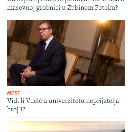
masovnoj grobnici u Zubinom Potoku?
MOST
Vidi li Vučić u univerzitetu neprijatelja
broj 1?