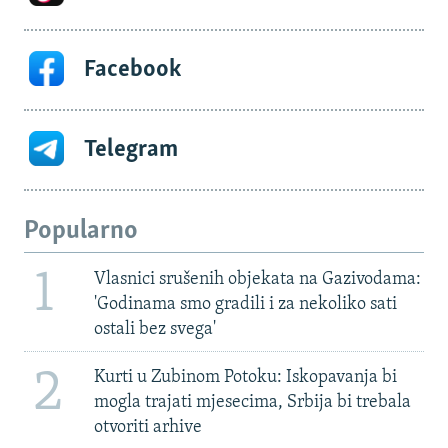
Facebook
Telegram
Popularno
1
Vlasnici srušenih objekata na Gazivodama:
'Godinama smo gradili i za nekoliko sati
ostali bez svega'
2
Kurti u Zubinom Potoku: Iskopavanja bi
mogla trajati mjesecima, Srbija bi trebala
otvoriti arhive