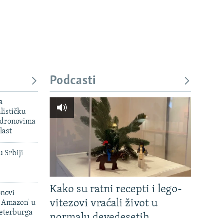
Podcasti
a
lističku
 dronovima
last
u Srbiji
Kako su ratni recepti i lego-
onovi
vitezovi vraćali život u
i Amazon' u
Peterburga
normalu devedesetih