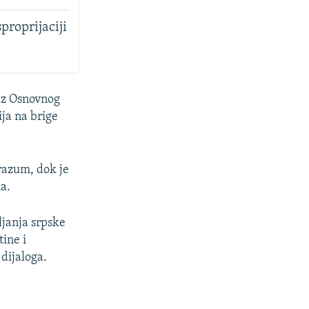
proprijaciji
 iz Osnovnog
ja na brige
orazum, dok je
a.
janja srpske
ine i
dijaloga.