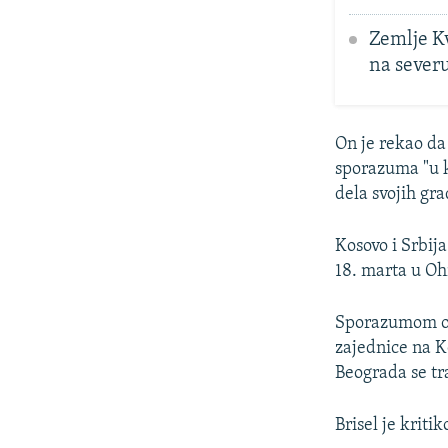
Zemlje Kv
na sever
On je rekao da
sporazuma "u k
dela svojih gra
Kosovo i Srbija
18. marta u O
Sporazumom od 
zajednice na K
Beograda se tr
Brisel je krit