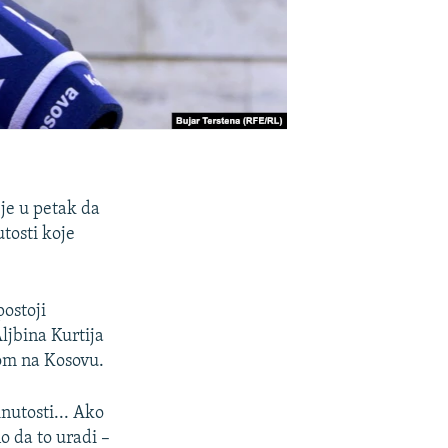
 je u petak da
tosti koje
ostoji
ljbina Kurtija
com na Kosovu.
nutosti... Ako
o da to uradi –