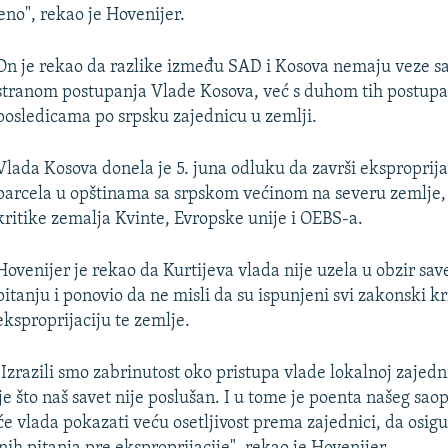
eno", rekao je Hovenijer.
On je rekao da razlike između SAD i Kosova nemaju veze 
stranom postupanja Vlade Kosova, već s duhom tih postupa
posledicama po srpsku zajednicu u zemlji.
Vlada Kosova donela je 5. juna odluku da završi eksproprij
parcela u opštinama sa srpskom većinom na severu zemlje, š
kritike zemalja Kvinte, Evropske unije i OEBS-a.
Hovenijer je rekao da Kurtijeva vlada nije uzela u obzir sa
pitanju i ponovio da ne misli da su ispunjeni svi zakonski kr
eksproprijaciju te zemlje.
"Izrazili smo zabrinutost oko pristupa vlade lokalnoj zajednic
e što naš savet nije poslušan. I u tome je poenta našeg saop
e vlada pokazati veću osetljivost prema zajednici, da osi