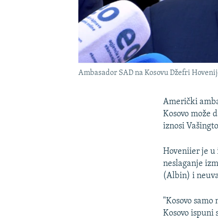
Ambasador SAD na Kosovu Džefri Hovenije
Američki ambas
Kosovo može da
iznosi Vašingt
Hoveniier je u
neslaganje izm
(Albin) i neuv
"Kosovo samo n
Kosovo ispuni 