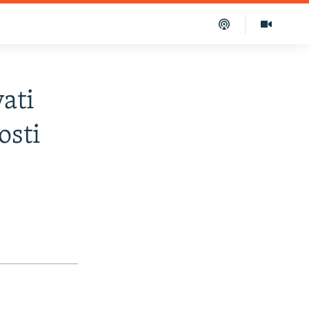
ati
osti