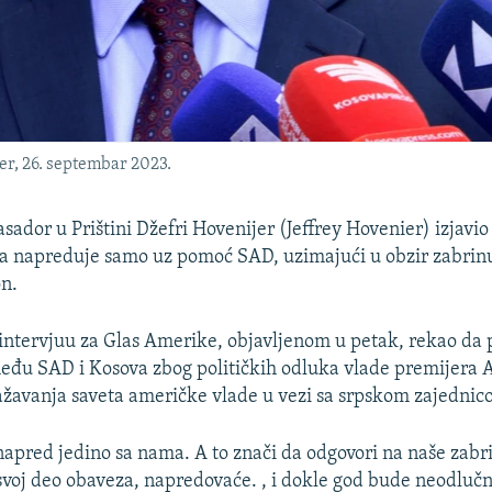
r, 26. septembar 2023.
ador u Prištini Džefri Hovenijer (Jeffrey Hovenier) izjavio
 napreduje samo uz pomoć SAD, uzimajući u obzir zabrinu
on.
 intervjuu za Glas Amerike, objavljenom u petak, rekao da p
eđu SAD i Kosova zbog političkih odluka vlade premijera A
ažavanja saveta američke vlade u vezi sa srpskom zajedni
apred jedino sa nama. A to znači da odgovori na naše zabri
svoj deo obaveza, napredovaće. , i dokle god bude neodlučn