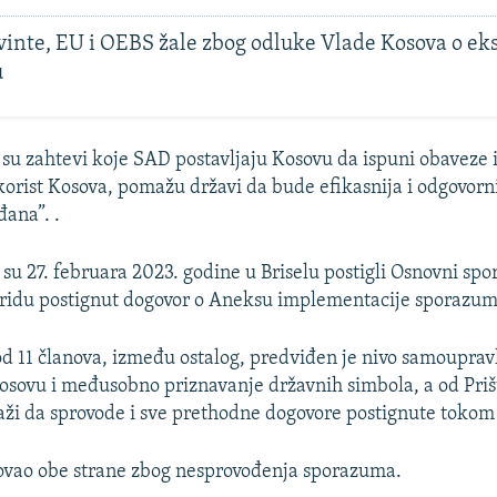
inte, EU i OEBS žale zbog odluke Vlade Kosova o eks
u
 su zahtevi koje SAD postavljaju Kosovu da ispuni obaveze
orist Kosova, pomažu državi da bude efikasnija i odgovorni
đana”. .
 su 27. februara 2023. godine u Briselu postigli Osnovni sp
hridu postignut dogovor o Aneksu implementacije sporazum
11 članova, između ostalog, predviđen je nivo samoupravl
osovu i međusobno priznavanje državnih simbola, a od Prišt
aži da sprovode i sve prethodne dogovore postignute tokom 
ikovao obe strane zbog nesprovođenja sporazuma.