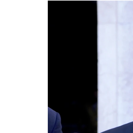
ISPRIČAJ MI
DNEVNO@RSE
SPECIJALI RSE
VIŠE OD NASLOVA
GENOCID U SREBRENICI
POPLAVE I KLIZIŠTA U BIH 2024.
TV LIBERTY
POST SCRIPTUM
MOJA EVROPA
TRI DECENIJE OD RATA U BIH
SVE KARTE DEJTONA
NASTANAK I RASPAD JUGOSLAVIJE