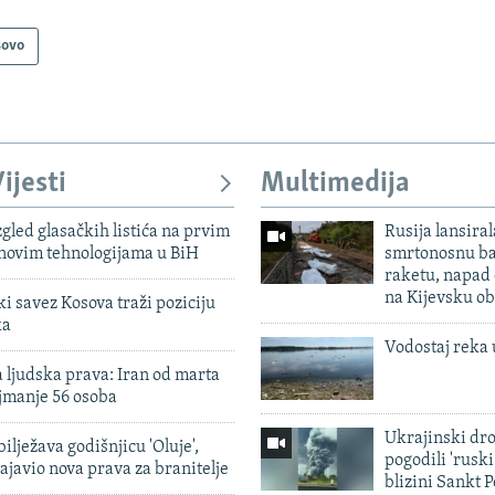
sovo
ijesti
Multimedija
zgled glasačkih listića na prvim
Rusija lansiral
 novim tehnologijama u BiH
smrtonosnu ba
raketu, napad
na Kijevsku ob
 savez Kosova traži poziciju
ka
Vodostaj reka 
 ljudska prava: Iran od marta
jmanje 56 osoba
Ukrajinski dr
ilježava godišnjicu 'Oluje',
pogodili 'rusk
ajavio nova prava za branitelje
blizini Sankt 