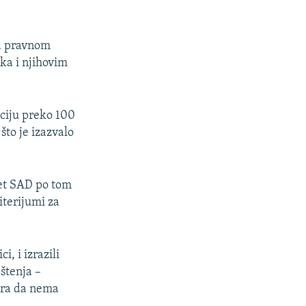
sa pravnom
ka i njihovim
aciju preko 100
to je izazvalo
vet SAD po tom
iterijumi za
i, i izrazili
štenja –
gura da nema