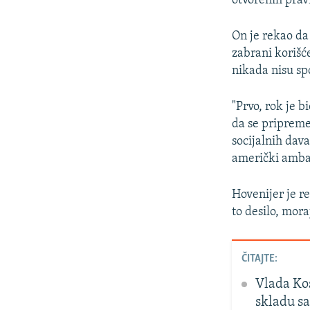
otvorenih pravn
On je rekao da
zabrani korišć
nikada nisu spo
"Prvo, rok je b
da se pripreme
socijalnih dava
američki amba
Hovenijer je r
to desilo, mor
ČITAJTE:
Vlada Kos
skladu s