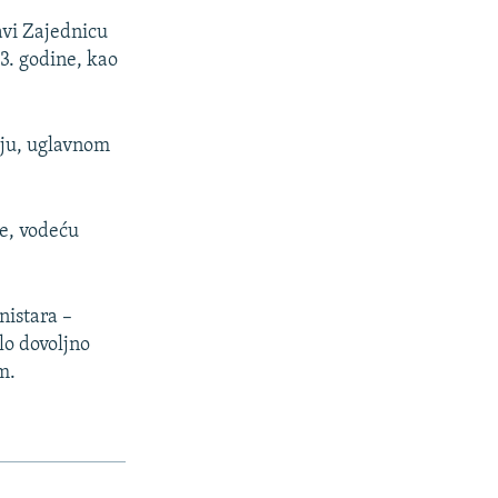
vi Zajednicu
3. godine, kao
aju, uglavnom
pe, vodeću
nistara –
lo dovoljno
m.