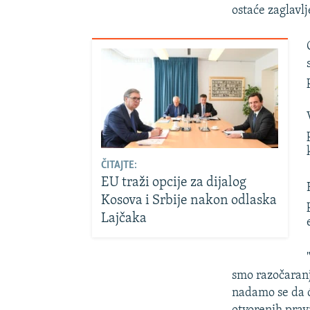
ostaće zaglavlj
ČITAJTE:
EU traži opcije za dijalog
Kosova i Srbije nakon odlaska
Lajčaka
smo razočaranj
nadamo se da ć