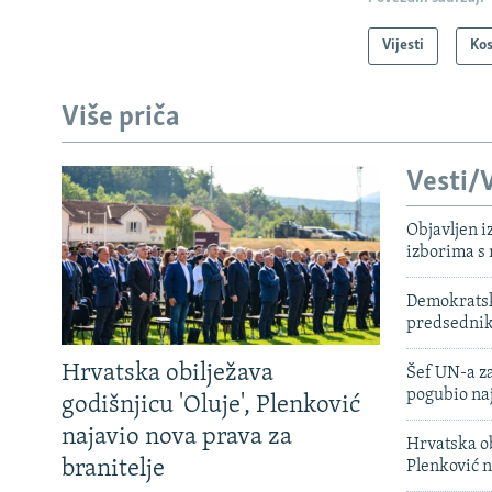
Vijesti
Ko
Više priča
Vesti/V
Objavljen i
izborima s
Demokratski
predsedni
Hrvatska obilježava
Šef UN-a za
pogubio na
godišnjicu 'Oluje', Plenković
najavio nova prava za
Hrvatska ob
branitelje
Plenković n