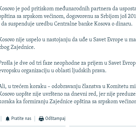
Kosovo je pod pritiskom međunarodnih partnera da usposta
opština sa srpskom većinom, dogovorenu sa Srbijom još 201
i da suspenduje uredbu Centralne banke Kosova o dinaru.
Kosovo nije uspelo u nastojanju da uđe u Savet Evrope u m
zbog Zajednice.
Prošla je dve od tri faze neophodne za prijem u Savet Evro
evropsku organizaciju u oblasti ljudskih prava.
Ali, u trećem koraku – odobravanju članstva u Komitetu mi
Kosovo uopšte nije uvršteno na dnevni red, jer nije preduze
koraka ka formiranju Zajednice opština sa srpskom većino
Pratite nas
Odštampaj