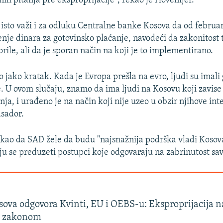
ih pitanja pre eksproprijacije", rekao je Hovenijer.
 isto važi i za odluku Centralne banke Kosova da od februa
enje dinara za gotovinsko plaćanje, navodeći da zakonitost
rile, ali da je sporan način na koji je to implementirano.
io jako kratak. Kada je Evropa prešla na evro, ljudi su imal
. U ovom slučaju, znamo da ima ljudi na Kosovu koji zavise 
nja, i urađeno je na način koji nije uzeo u obzir njihove int
sador.
ekao da SAD žele da budu "najsnažnija podrška vladi Kosova"
aju se preduzeti postupci koje odgovaraju na zabrinutost sa
ova odgovora Kvinti, EU i OEBS-u: Eksproprijacija n
a zakonom