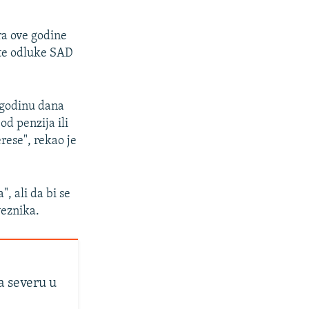
ra ove godine
 te odluke SAD
i godinu dana
od penzija ili
erese", rekao je
, ali da bi se
veznika.
a severu u