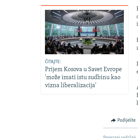
ČITAJTE:
Prijem Kosova u Savet Evrope
'može imati istu sudbinu kao
vizna liberalizacija'
Podijelite
Povezani sadržaji