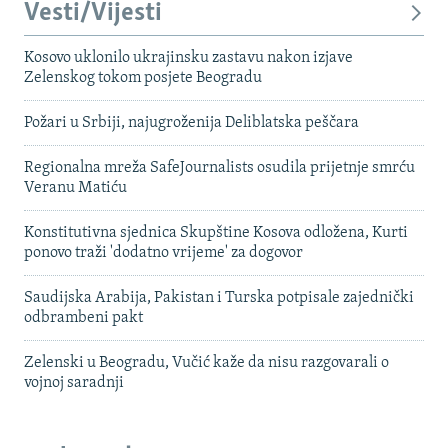
Vesti/Vijesti
Kosovo uklonilo ukrajinsku zastavu nakon izjave
Zelenskog tokom posjete Beogradu
Požari u Srbiji, najugroženija Deliblatska peščara
Regionalna mreža SafeJournalists osudila prijetnje smrću
Veranu Matiću
Konstitutivna sjednica Skupštine Kosova odložena, Kurti
ponovo traži 'dodatno vrijeme' za dogovor
Saudijska Arabija, Pakistan i Turska potpisale zajednički
odbrambeni pakt
Zelenski u Beogradu, Vučić kaže da nisu razgovarali o
vojnoj saradnji