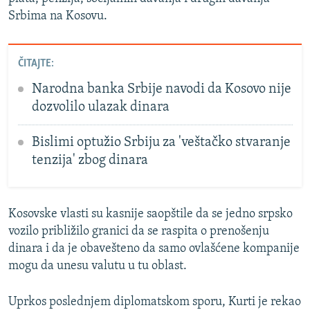
Srbima na Kosovu.
ČITAJTE:
Narodna banka Srbije navodi da Kosovo nije
dozvolilo ulazak dinara
Bislimi optužio Srbiju za 'veštačko stvaranje
tenzija' zbog dinara
Kosovske vlasti su kasnije saopštile da se jedno srpsko
vozilo približilo granici da se raspita o prenošenju
dinara i da je obavešteno da samo ovlašćene kompanije
mogu da unesu valutu u tu oblast.
Uprkos poslednjem diplomatskom sporu, Kurti je rekao