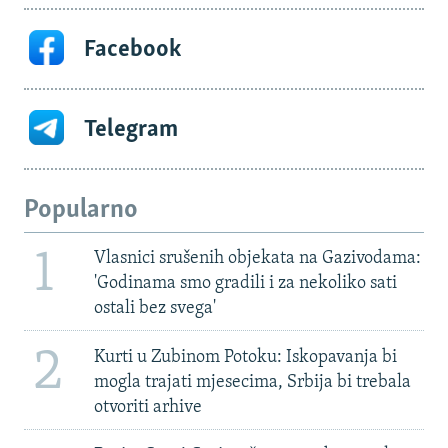
Facebook
Telegram
Popularno
1
Vlasnici srušenih objekata na Gazivodama:
'Godinama smo gradili i za nekoliko sati
ostali bez svega'
2
Kurti u Zubinom Potoku: Iskopavanja bi
mogla trajati mjesecima, Srbija bi trebala
otvoriti arhive