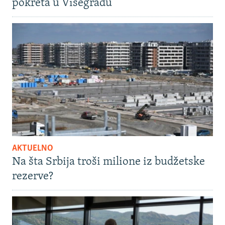
pokreta u Višegradu
AKTUELNO
Na šta Srbija troši milione iz budžetske
rezerve?