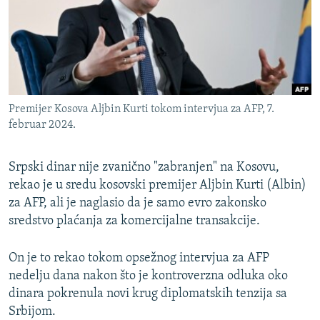
ISPRIČAJ MI
DNEVNO@RSE
SPECIJALI RSE
VIŠE OD NASLOVA
PRATITE NAS
Premijer Kosova Aljbin Kurti tokom intervjua za AFP, 7.
GENOCID U SREBRENICI
februar 2024.
POPLAVE I KLIZIŠTA U BIH 2024.
Srpski dinar nije zvanično "zabranjen" na Kosovu,
TV LIBERTY
Sve RFE/RL stranice
rekao je u sredu kosovski premijer Aljbin Kurti (Albin)
POST SCRIPTUM
za AFP, ali je naglasio da je samo evro zakonsko
MOJA EVROPA
sredstvo plaćanja za komercijalne transakcije.
TRI DECENIJE OD RATA U BIH
On je to rekao tokom opsežnog intervjua za AFP
SVE KARTE DEJTONA
nedelju dana nakon što je kontroverzna odluka oko
dinara pokrenula novi krug diplomatskih tenzija sa
NASTANAK I RASPAD JUGOSLAVIJE
Srbijom.