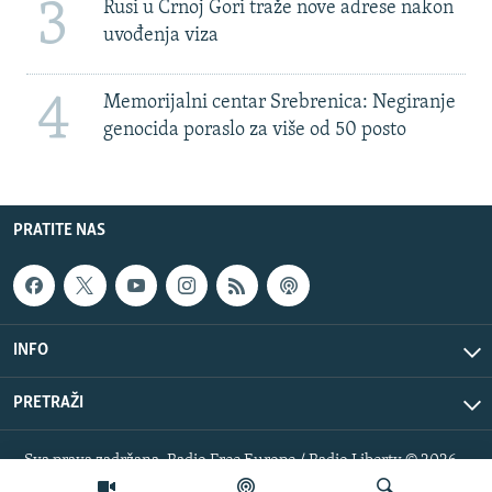
3
Rusi u Crnoj Gori traže nove adrese nakon
uvođenja viza
4
Memorijalni centar Srebrenica: Negiranje
genocida poraslo za više od 50 posto
PRATITE NAS
INFO
PRETRAŽI
Sva prava zadržana. Radio Free Europe / Radio Liberty © 2026
RFE/RL, Inc.