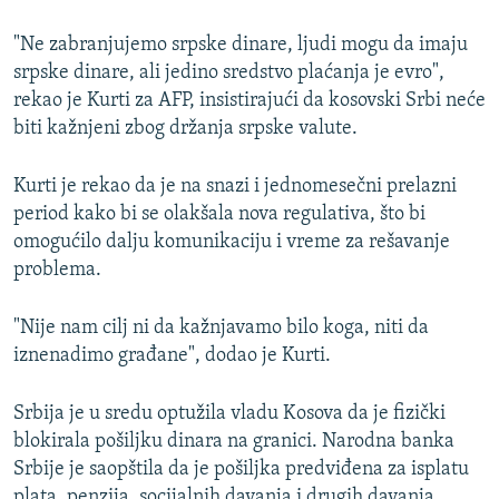
"Ne zabranjujemo srpske dinare, ljudi mogu da imaju
srpske dinare, ali jedino sredstvo plaćanja je evro",
rekao je Kurti za AFP, insistirajući da kosovski Srbi neće
biti kažnjeni zbog držanja srpske valute.
Kurti je rekao da je na snazi i jednomesečni prelazni
period kako bi se olakšala nova regulativa, što bi
omogućilo dalju komunikaciju i vreme za rešavanje
problema.
"Nije nam cilj ni da kažnjavamo bilo koga, niti da
iznenadimo građane", dodao je Kurti.
Srbija je u sredu optužila vladu Kosova da je fizički
blokirala pošiljku dinara na granici. Narodna banka
Srbije je saopštila da je pošiljka predviđena za isplatu
plata, penzija, socijalnih davanja i drugih davanja