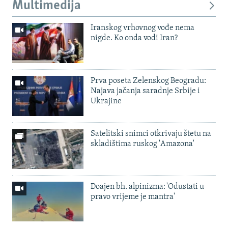
Multimedija
Iranskog vrhovnog vođe nema
nigde. Ko onda vodi Iran?
Prva poseta Zelenskog Beogradu:
Najava jačanja saradnje Srbije i
Ukrajine
Satelitski snimci otkrivaju štetu na
skladištima ruskog 'Amazona'
Doajen bh. alpinizma: 'Odustati u
pravo vrijeme je mantra'