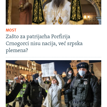
MOST
Zašto za patrijarha Porfirija
Crnogorci nisu nacija, već srpska
plemena?