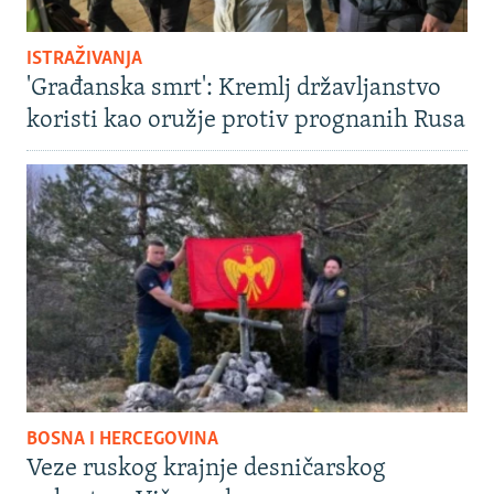
ISTRAŽIVANJA
'Građanska smrt': Kremlj državljanstvo
koristi kao oružje protiv prognanih Rusa
BOSNA I HERCEGOVINA
Veze ruskog krajnje desničarskog