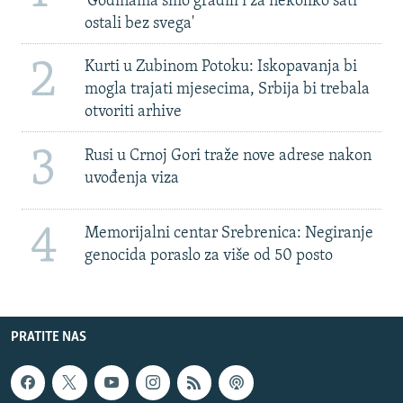
'Godinama smo gradili i za nekoliko sati
ostali bez svega'
2
Kurti u Zubinom Potoku: Iskopavanja bi
mogla trajati mjesecima, Srbija bi trebala
otvoriti arhive
3
Rusi u Crnoj Gori traže nove adrese nakon
uvođenja viza
4
Memorijalni centar Srebrenica: Negiranje
genocida poraslo za više od 50 posto
PRATITE NAS