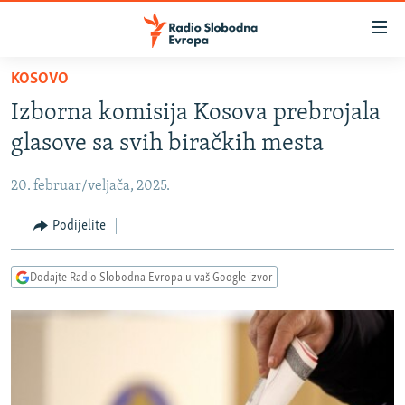
Dostupni
linkovi
Pređite
KOSOVO
na
VIJESTI
Izborna komisija Kosova prebrojala
glavni
BOSNA I HERCEGOVINA
sadržaj
glasove sa svih biračkih mesta
SRBIJA
Pređite
na
20. februar/veljača, 2025.
KOSOVO
glavnu
CRNA GORA
Podijelite
navigaciju
Pređite
VIZUELNO
na
Dodajte Radio Slobodna Evropa u vaš Google izvor
PODCASTI
VIDEO
pretragu
RAT U UKRAJINI
FOTOGALERIJE
KINA NA BALKANU
INFOGRAFIKE
RSE PRIČE IZ SVIJETA