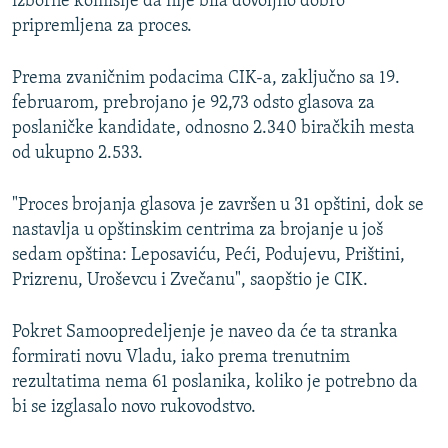
izborne komisije da nije bila dovoljno dobro
pripremljena za proces.
Prema zvaničnim podacima CIK-a, zaključno sa 19.
februarom, prebrojano je 92,73 odsto glasova za
poslaničke kandidate, odnosno 2.340 biračkih mesta
od ukupno 2.533.
"Proces brojanja glasova je završen u 31 opštini, dok se
nastavlja u opštinskim centrima za brojanje u još
sedam opština: Leposaviću, Peći, Podujevu, Prištini,
Prizrenu, Uroševcu i Zvečanu", saopštio je CIK.
Pokret Samoopredeljenje je naveo da će ta stranka
formirati novu Vladu, iako prema trenutnim
rezultatima nema 61 poslanika, koliko je potrebno da
bi se izglasalo novo rukovodstvo.