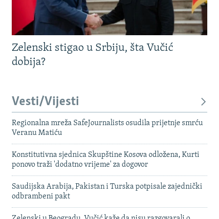
Zelenski stigao u Srbiju, šta Vučić
dobija?
Vesti/Vijesti
Regionalna mreža SafeJournalists osudila prijetnje smrću
Veranu Matiću
Konstitutivna sjednica Skupštine Kosova odložena, Kurti
ponovo traži 'dodatno vrijeme' za dogovor
Saudijska Arabija, Pakistan i Turska potpisale zajednički
odbrambeni pakt
Zelenski u Beogradu, Vučić kaže da nisu razgovarali o