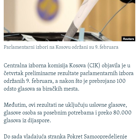
ISPRIČAJ MI
DNEVNO@RSE
SPECIJALI RSE
VIŠE OD NASLOVA
PRATITE NAS
Parlamentarni izbori na Kosovu održani su 9. februara
GENOCID U SREBRENICI
POPLAVE I KLIZIŠTA U BIH 2024.
Centralna izborna komisija Kosova (CIK) objavila je u
TV LIBERTY
četvrtak preliminarne rezultate parlamentarnih izbora
Sve RFE/RL stranice
održanih 9. februara, a nakon što je prebrojano 100
POST SCRIPTUM
odsto glasova sa biračkih mesta.
MOJA EVROPA
Međutim, ovi rezultati ne uključuju uslovne glasove,
TRI DECENIJE OD RATA U BIH
glasove osoba sa posebnim potrebama i preko 80.000
SVE KARTE DEJTONA
glasova iz dijaspore.
NASTANAK I RASPAD JUGOSLAVIJE
Do sada vladajuća stranka Pokret Samoopredeljenje