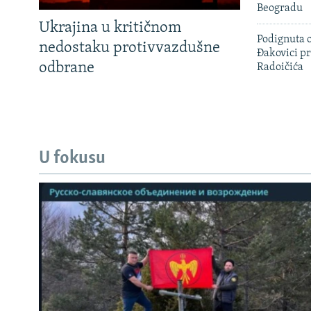
Beogradu
Ukrajina u kritičnom
Podignuta o
nedostaku protivvazdušne
Đakovici pr
odbrane
Radoičića
U fokusu