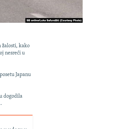
 žalosti, kako
oj nesreći u
 posetu Japanu
ru dogodila
.