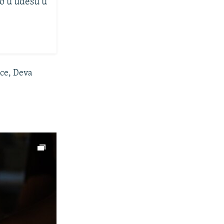
o u udesu u
ice, Deva