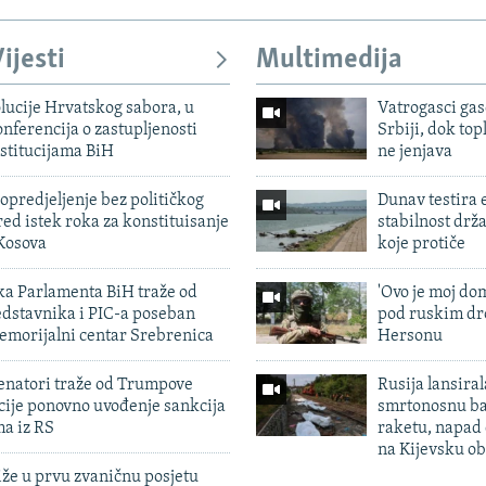
Auto
240p
360p
480p
ijesti
Multimedija
720p
1080p
lucije Hrvatskog sabora, u
Vatrogasci gas
nferencija o zastupljenosti
Srbiji, dok topl
stitucijama BiH
ne jenjava
predjeljenje bez političkog
Dunav testira
ed istek roka za konstituisanje
stabilnost drž
Kosova
koje protiče
ka Parlamenta BiH traže od
'Ovo je moj dom
edstavnika i PIC-a poseban
pod ruskim dr
emorijalni centar Srebrenica
Hersonu
enatori traže od Trumpove
Rusija lansiral
cije ponovno uvođenje sankcija
smrtonosnu ba
ma iz RS
raketu, napad
na Kijevsku ob
iže u prvu zvaničnu posjetu