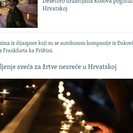
Desetoro državljana Kosova poginul
Hrvatskoj
nima iz dijaspore koji su se autobusom kompanije iz Đakov
iz Frankfurta ka Prištini.
aljenje sveća za žrtve nesreće u Hrvatskoj