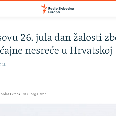
ovu 26. jula dan žalosti z
ćajne nesreće u Hrvatskoj
021.
obodna Evropa u vaš Google izvor