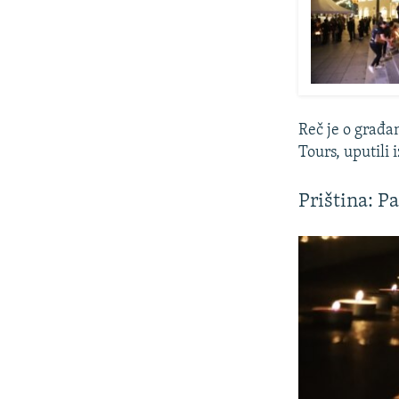
Reč je o građa
Tours, uputili 
Priština: P