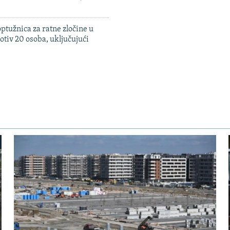
ptužnica za ratne zločine u
otiv 20 osoba, uključujući