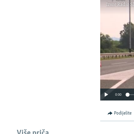
Izvor
Radio S
0:00
Podijelite
Više priča