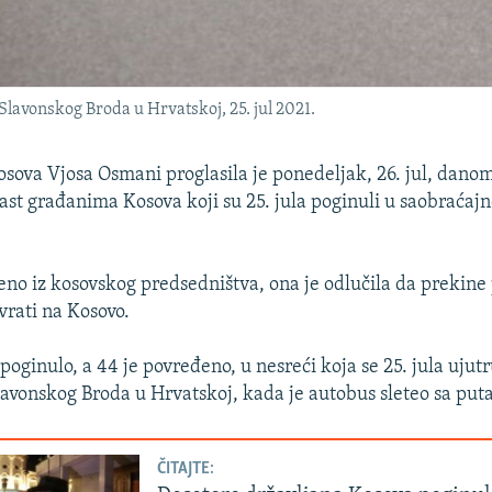
Slavonskog Broda u Hrvatskoj, 25. jul 2021.
sova Vjosa Osmani proglasila je ponedeljak, 26. jul, danom
ast građanima Kosova koji su 25. jula poginuli u saobraćajn
eno iz kosovskog predsedništva, ona je odlučila da prekine
 vrati na Kosovo.
poginulo, a 44 je povređeno, u nesreći koja se 25. jula ujut
avonskog Broda u Hrvatskoj, kada je autobus sleteo sa puta
ČITAJTE: