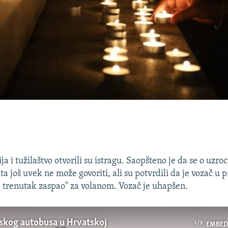
ja i tužilaštvo otvorili su istragu. Saopšteno je da se o uzro
a još uvek ne može govoriti, ali su potvrdili da je vozač u pr
a trenutak zaspao" za volanom. Vozač je uhapšen.
skog autobusa u Hrvatskoj
EMBED