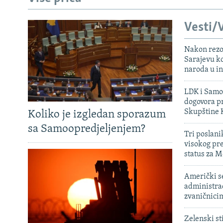
Vesti/V
Nakon rezo
Sarajevu ko
naroda u in
LDK i Samoo
dogovora pr
Skupštine 
Koliko je izgledan sporazum
sa Samoopredjeljenjem?
Tri poslani
visokog pr
status za M
Američki s
administra
zvaničnici
Zelenski st