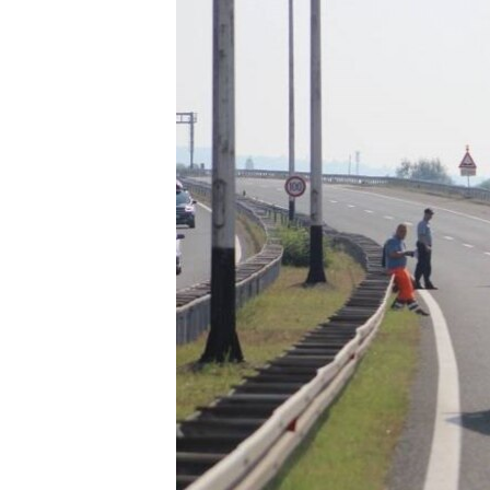
ISPRIČAJ MI
DNEVNO@RSE
SPECIJALI RSE
VIŠE OD NASLOVA
GENOCID U SREBRENICI
POPLAVE I KLIZIŠTA U BIH 2024.
TV LIBERTY
POST SCRIPTUM
MOJA EVROPA
TRI DECENIJE OD RATA U BIH
SVE KARTE DEJTONA
NASTANAK I RASPAD JUGOSLAVIJE