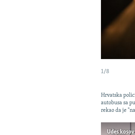
1/8
Hrvatska polici
autobusa sa put
rekao da je "n
Udes kosov