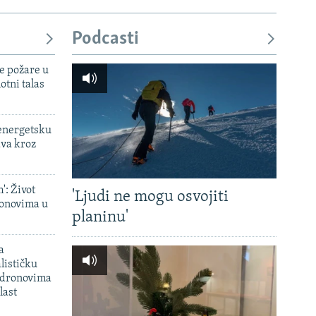
720p
1080p
Podcasti
e požare u
px
širina
otni talas
 energetsku
ava kroz
': Život
'Ljudi ne mogu osvojiti
onovima u
planinu'
a
lističku
 dronovima
last