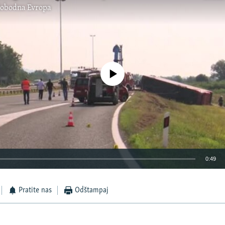
lobodna Evropa
No media source currently available
0:49
EMBED
Pratite nas
Odštampaj