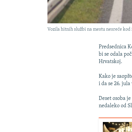
Vozila hitnih službi na mestu nesreće kod 
Predsednica Ko
bi se odala poč
Hrvatskoj.
Kako je saopšt
i da se 26. jula
Deset osoba je 
nedaleko od Sl