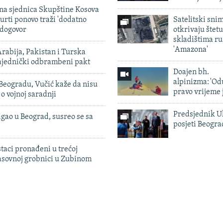
vna sjednica Skupštine Kosova
urti ponovo traži 'dodatno
Satelitski sni
 dogovor
otkrivaju štetu
skladištima r
'Amazona'
rabija, Pakistan i Turska
zajednički odbrambeni pakt
Doajen bh.
alpinizma: 'Od
Beogradu, Vučić kaže da nisu
pravo vrijeme 
 o vojnoj saradnji
Predsjednik U
igao u Beograd, susreo se sa
posjeti Beogr
taci pronađeni u trećoj
sovnoj grobnici u Zubinom