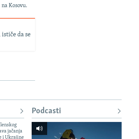
 na Kosovu.
ističe da se
Podcasti
elenskog
va jačanja
e i Ukrajine