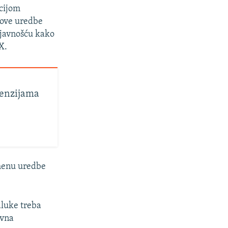
cijom
 ove uredbe
s javnošću kako
X.
penzijama
menu uredbe
dluke treba
avna