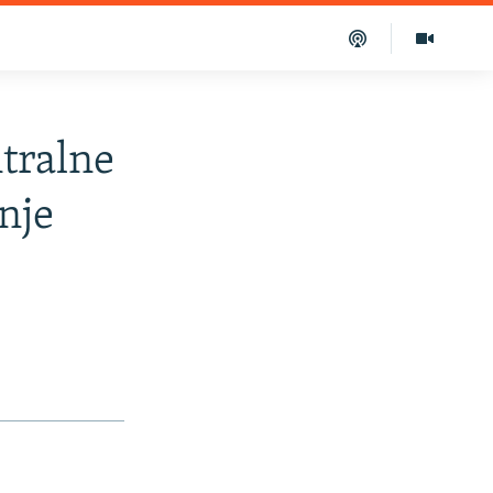
tralne
nje