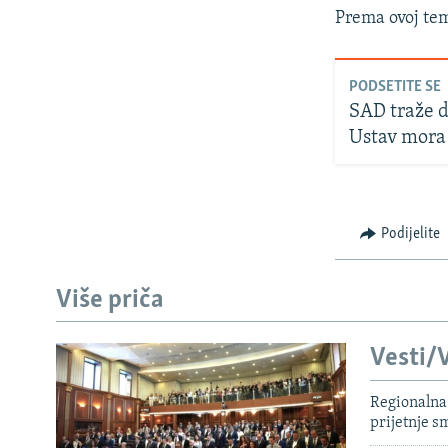
Prema ovoj te
PODSETITE SE
SAD traže d
Ustav mora 
Podijelite
Više priča
Vesti/V
Regionalna 
prijetnje 