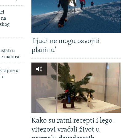
mci
 na
uskog
'Ljudi ne mogu osvojiti
planinu'
ustati u
je mantra'
krajine u
adu
Kako su ratni recepti i lego-
vitezovi vraćali život u