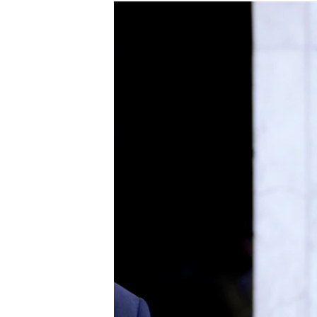
ISPRIČAJ MI
DNEVNO@RSE
SPECIJALI RSE
VIŠE OD NASLOVA
GENOCID U SREBRENICI
POPLAVE I KLIZIŠTA U BIH 2024.
TV LIBERTY
POST SCRIPTUM
MOJA EVROPA
TRI DECENIJE OD RATA U BIH
SVE KARTE DEJTONA
NASTANAK I RASPAD JUGOSLAVIJE