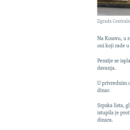
Zgrada Centralne
Na Kosovu, u s
oni koji rade 
Penzije se ispl
davanja.
U privrednim o
dinar.
Srpska lista, 
istupila je pr
dinara.