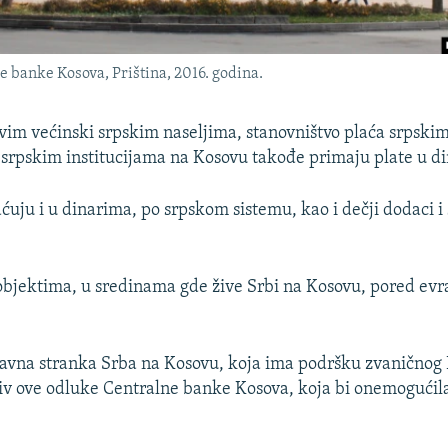
 banke Kosova, Priština, 2016. godina.
vim većinski srpskim naseljima, stanovništvo plaća srpski
u srpskim institucijama na Kosovu takođe primaju plate u d
aćuju i u dinarima, po srpskom sistemu, kao i dečji dodaci i 
bjektima, u sredinama gde žive Srbi na Kosovu, pored evra 
glavna stranka Srba na Kosovu, koja ima podršku zvaničnog
otiv ove odluke Centralne banke Kosova, koja bi onemogućil