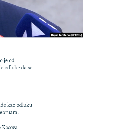
o je od
e odluke da se
vide kao odluku
februara.
e Kosova