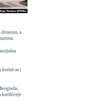
m dinarom, a
inarima.
socijalna
koristi se i
 Beograda,
a korišćenje