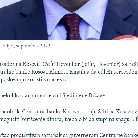
enijer, septembra 2023.
ador na Kosovu Džefri Hovenijer (Jeffry Hovenier) zatraži
ralne banke Kosova Ahmeta Ismailija da odloži sprovođenj
poslovanju koristi samo evro.
 nekoliko dana uputile su i Sjedinjene Države.
 odobrila Centralne banke Kosova, a koju Srbi na Kosovu 
mogućiti korišćenje dinara, trebalo bi da stupi na snagu 1. 
ržao produktivan sastanak sa guvernerom Centralne bank