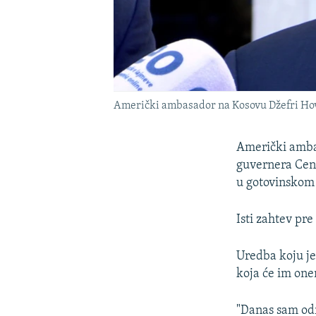
Američki ambasador na Kosovu Džefri Hov
Američki ambas
guvernera Cent
u gotovinskom 
Isti zahtev pre
Uredba koju je
koja će im one
"Danas sam od