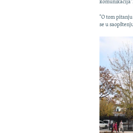
komunikacija"
"O tom pitanju 
se u saopštenj