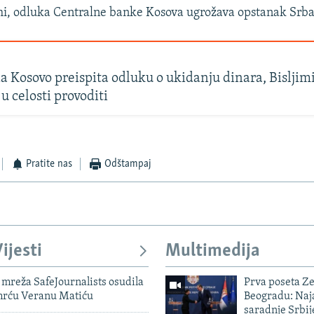
mi, odluka Centralne banke Kosova ugrožava opstanak Srba
a Kosovo preispita odluku o ukidanju dinara, Bisljimi 
u celosti provoditi
Pratite nas
Odštampaj
ijesti
Multimedija
mreža SafeJournalists osudila
Prva poseta Z
smrću Veranu Matiću
Beogradu: Naja
saradnje Srbij