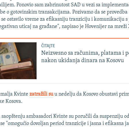
lijem. Ponovio sam zabrinutost SAD u vezi sa implementa
be o gotovinskim transakcijama. Pozivamo da se provedba
 se ostavilo vreme za efikasniju tranziciju i komunikaciju 
negativan uticaj na građane", napisao je Hovenijer na mreži 
ČITAJTE
Neizvesno sa računima, platama i 
nakon ukidanja dinara na Kosovu
malja Kvinte
zatražili su
u nedelju da Kosovo obustavi pri
ke Kosova.
saopštenju ambasadori Kvinte su poručili da suspenziju o
se "omogućio dovoljan period tranzicije i jasna i efikasna j