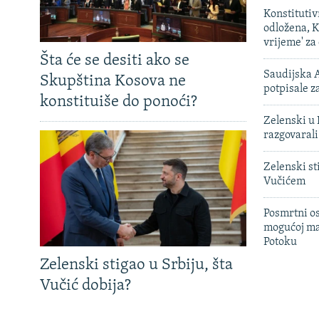
Konstituti
odložena, K
vrijeme' za
Šta će se desiti ako se
Saudijska A
Skupština Kosova ne
potpisale 
konstituiše do ponoći?
Zelenski u 
razgovarali
Zelenski st
Vučićem
Posmrtni os
mogućoj ma
Potoku
Zelenski stigao u Srbiju, šta
Vučić dobija?