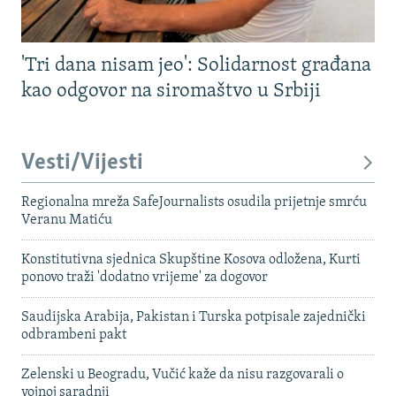
'Tri dana nisam jeo': Solidarnost građana
kao odgovor na siromaštvo u Srbiji
Vesti/Vijesti
Regionalna mreža SafeJournalists osudila prijetnje smrću
Veranu Matiću
Konstitutivna sjednica Skupštine Kosova odložena, Kurti
ponovo traži 'dodatno vrijeme' za dogovor
Saudijska Arabija, Pakistan i Turska potpisale zajednički
odbrambeni pakt
Zelenski u Beogradu, Vučić kaže da nisu razgovarali o
vojnoj saradnji