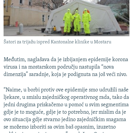
Šatori za trijažu ispred Kantonalne klinike u Mostaru
Međutim, naglašava da je izbijanjem epidemije korona
virusa i na mostarskom području nastupila “nova
dimenzija” saradnje, koja je podignuta na još veći nivo.
“Naime, u borbi protiv ove epidemije smo udružili naše
ljekare, u smislu zajedničkog operativnog rada, tako da
jedni drugima priskačemo u pomoć u svim segmentima
gdje je to moguće, gdje je to potrebno, jer mislim da je
ovo situacija gdje stvarno jedino zajedničkim snagama
se možemo izboriti sa ovim baš opasnim, izuzetno