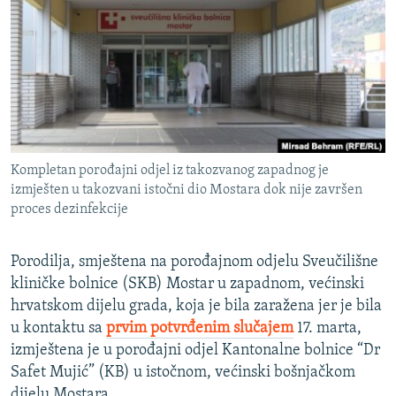
ISPRIČAJ MI
DNEVNO@RSE
SPECIJALI RSE
VIŠE OD NASLOVA
PRATITE NAS
GENOCID U SREBRENICI
Kompletan porođajni odjel iz takozvanog zapadnog je
POPLAVE I KLIZIŠTA U BIH 2024.
izmješten u takozvani istočni dio Mostara dok nije završen
TV LIBERTY
Sve RFE/RL stranice
proces dezinfekcije
POST SCRIPTUM
Porodilja, smještena na porođajnom odjelu Sveučilišne
MOJA EVROPA
kliničke bolnice (SKB) Mostar u zapadnom, većinski
TRI DECENIJE OD RATA U BIH
hrvatskom dijelu grada, koja je bila zaražena jer je bila
u kontaktu sa
prvim potvrđenim slučajem
17. marta,
SVE KARTE DEJTONA
izmještena je u porođajni odjel Kantonalne bolnice “Dr
NASTANAK I RASPAD JUGOSLAVIJE
Safet Mujić” (KB) u istočnom, većinski bošnjačkom
dijelu Mostara.