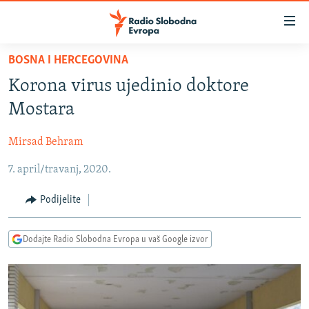
Dostupni
linkovi
Pređite
BOSNA I HERCEGOVINA
na
VIJESTI
Korona virus ujedinio doktore
glavni
BOSNA I HERCEGOVINA
sadržaj
Mostara
SRBIJA
Pređite
na
Mirsad Behram
KOSOVO
glavnu
7. april/travanj, 2020.
CRNA GORA
navigaciju
Pređite
VIZUELNO
Podijelite
na
PODCASTI
VIDEO
pretragu
Dodajte Radio Slobodna Evropa u vaš Google izvor
RAT U UKRAJINI
FOTOGALERIJE
KINA NA BALKANU
INFOGRAFIKE
RSE PRIČE IZ SVIJETA