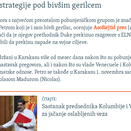
trategije pod bivšim gerilcem
ora s najvećom preostalom pobunjeničkom grupom je zna
Petrom koji je i sam bivši gerilac, ocenjuje
Asošiejtid pres
(
ući da je njegov prethodnik Duke prekinuo razgovore s EL
bili da prekinu napade na vojne ciljeve.
držani u Karakasu više od mesec dana nakon što su pobunje
 nastavak pregovora, ali i nakon što su vlade Venecuele i Ko
matske odnose. Petro se takođe u Karakasu 1. novembra sas
olasom Madurom (Nicolas).
ČITAJTE:
Sastanak predsednika Kolumbije i 
za jačanje oslabljenih veza