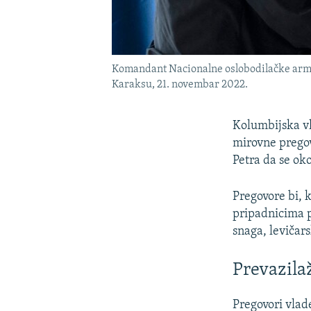
Komandant Nacionalne oslobodilačke armije
Karaksu, 21. novembar 2022.
Kolumbijska vl
mirovne pregov
Petra da se oko
Pregovore bi, 
pripadnicima p
snaga, levičar
Prevazila
Pregovori vla