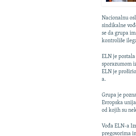
Nacionalnu osl
sindikalne vođ
se da grupa im
kontroliše ileg
ELN je postala
sporazumom iz 
ELN je proširi
a.
Grupa je pozna
Evropska unija
od kojih su nek
Vođa ELN-a Izr
pregovorima im