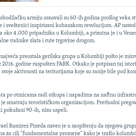
obodilačku armiju osnovali su 60-ih godina prošlog veka st
e i sveštenici inspirisani kubanskom revolucijom. AP navod
a oko 4.000 pripadnika u Kolumbiji, a prisutna je i u Vene
alne rudnike zlata i rute trgovine drogom.
 najveća preostala gerilska grupa u Kolumbiji pošto je mir
2016. godine raspušten FARK. Otkako je potpisan taj istor
o svoje aktivnosti na teritorijama koje su ranije bile pod k
ta po otmicama radi otkupa i napadima na naftnu infrastr
 je smatraju terorističkom organizacijom. Prethodni prego
i pokušani 90-ih, nisu uspeli.
ael Ramirez Pineda naveo je u saopštenju da njegova grup
a za cilj "fundamentalne promene" kako je tražio kolumbi