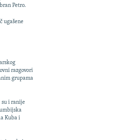
bran Petro.
ač ugašene
čarskog
ovni razgovori
užanim grupama
su i ranije
lumbijska
da Kuba i