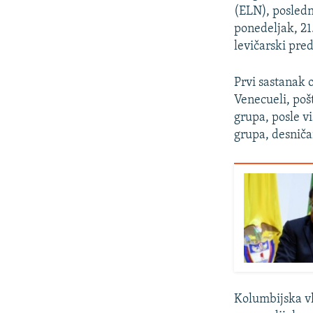
(ELN), posled
ponedeljak, 21
levičarski pre
Prvi sastanak 
Venecueli, poš
grupa, posle v
grupa, desniča
Kolumbijska vl