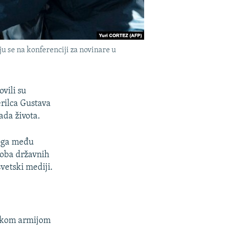
u se na konferenciji za novinare u
vili su
rilca Gustava
ada života.
loga među
koba državnih
vetski mediji.
ačkom armijom