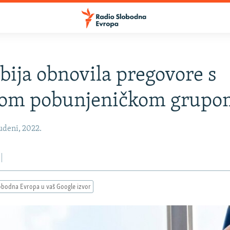
ija obnovila pregovore s
ćom pobunjeničkom grupo
udeni, 2022.
obodna Evropa u vaš Google izvor