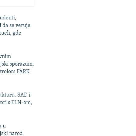
udenti,
i da se veruje
cueli, gde
ovnim
ijski sporazum,
ontrolom FARK-
ukturu. SAD i
vori s ELN-om,
a u
jski narod