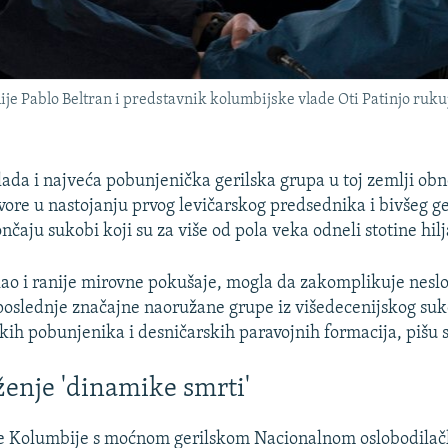
 Pablo Beltran i predstavnik kolumbijske vlade Oti Patinjo rukuj
ada i najveća pobunjenička gerilska grupa u toj zemlji obno
ore u nastojanju prvog levičarskog predsednika i bivšeg ge
nčaju sukobi koji su za više od pola veka odneli stotine hilj
kao i ranije mirovne pokušaje, mogla da zakomplikuje nes
oslednje značajne naoružane grupe iz višedecenijskog su
skih pobunjenika i desničarskih paravojnih formacija, pišu s
ženje 'dinamike smrti'
de Kolumbije s moćnom gerilskom Nacionalnom oslobodil