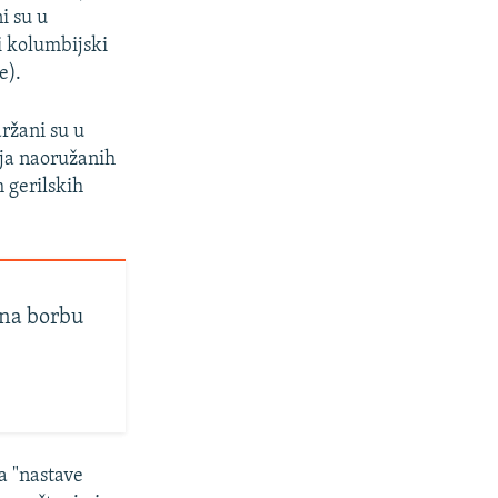
i su u
i kolumbijski
e).
ržani su u
lja naoružanih
 gerilskih
 na borbu
a "nastave