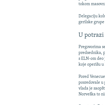
tokom masovnih
Delegaciju kol
gerilske grupe 
U potrazi
Pregovorima se
predsednika, 
s ELN-om deo j
koje operišu u
Pored Venecuel
posredovale u
vlada je saopšt
Norveška to ni