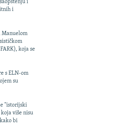
 saopštenju i
tnih i
om Manuelom
sističkom
FARK), koja se
ore s ELN-om
kojem su
 "istorijski
koja više nisu
 kako bi