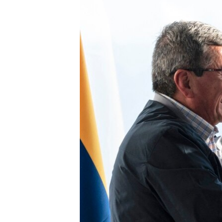
ISPRIČAJ MI
DNEVNO@RSE
SPECIJALI RSE
VIŠE OD NASLOVA
GENOCID U SREBRENICI
POPLAVE I KLIZIŠTA U BIH 2024.
TV LIBERTY
POST SCRIPTUM
MOJA EVROPA
TRI DECENIJE OD RATA U BIH
SVE KARTE DEJTONA
NASTANAK I RASPAD JUGOSLAVIJE