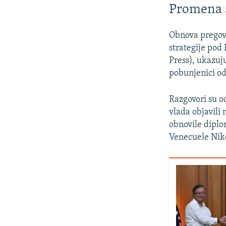
Promena s
Obnova pregov
strategije pod 
Press), ukazuj
pobunjenici od
Razgovori su o
vlada objavili
obnovile diplo
Venecuele Nik