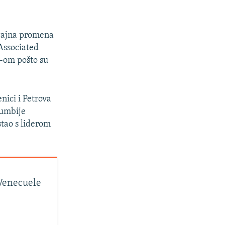
čajna promena
Associated
N-om pošto su
nici i Petrova
lumbije
tao s liderom
Venecuele