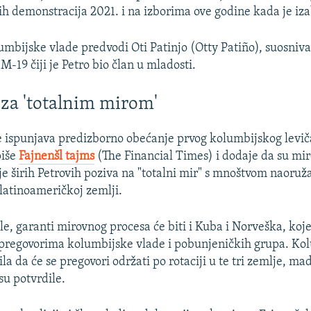
 demonstracija 2021. i na izborima ove godine kada je iza
umbijske vlade predvodi Oti Patinjo (Otty Patiño), suosniv
M-19 čiji je Petro bio član u mladosti.
 za 'totalnim mirom'
 ispunjava predizborno obećanje prvog kolumbijskog levi
piše
Fajnenšl tajms
(The Financial Times) i dodaje da su mir
e širih Petrovih poziva na "totalni mir" s mnoštvom naor
 latinoameričkoj zemlji.
e, garanti mirovnog procesa će biti i Kuba i Norveška, koje 
 pregovorima kolumbijske vlade i pobunjeničkih grupa. Ko
ila da će se pregovori održati po rotaciji u te tri zemlje, ma
su potvrdile.