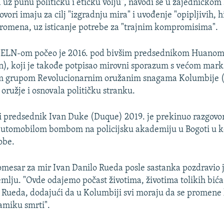
 uz punu političku i etičku volju", navodi se u zajedničkom
vori imaju za cilj "izgradnju mira" i uvođenje "opipljivih, hi
romena, uz isticanje potrebe za "trajnim kompromisima".
i s ELN-om počeo je 2016. pod bivšim predsednikom Huan
), koji je takođe potpisao mirovni sporazum s većom mark
 grupom Revolucionarnim oružanim snagama Kolumbije (
oružje i osnovala političku stranku.
i predsednik Ivan Duke (Duque) 2019. je prekinuo razgov
automobilom bombom na policijsku akademiju u Bogoti u 
obe.
mesar za mir Ivan Danilo Rueda posle sastanka pozdravio je
emlju. "Ovde odajemo počast životima, životima tolikih bića 
e Rueda, dodajući da u Kolumbiji svi moraju da se promene
namiku smrti".