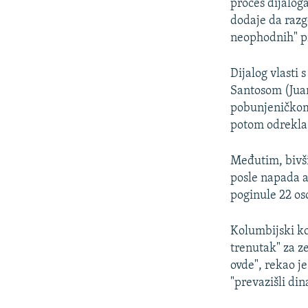
proces dijaloga
dodaje da razgo
neophodnih" p
Dijalog vlast
Santosom (Juan
pobunjeničkom
potom odrekla 
Međutim, bivš
posle napada 
poginule 22 os
Kolumbijski ko
trenutak" za z
ovde", rekao j
"prevazišli di