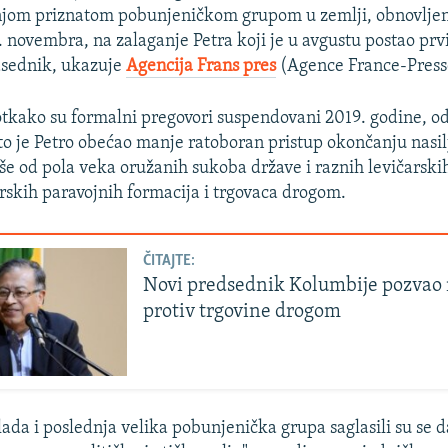
njom priznatom pobunjeničkom grupom u zemlji, obnovljen
. novembra, na zalaganje Petra koji je u avgustu postao prv
dsednik, ukazuje
Agencija Frans pres
(Agence France-Press
otkako su formalni pregovori suspendovani 2019. godine, od
to je Petro obećao manje ratoboran pristup okončanju nasi
iše od pola veka oružanih sukoba države i raznih levičarskih
rskih paravojnih formacija i trgovaca drogom.
ČITAJTE:
Novi predsednik Kolumbije pozvao
protiv trgovine drogom
ada i poslednja velika pobunjenička grupa saglasili su se d