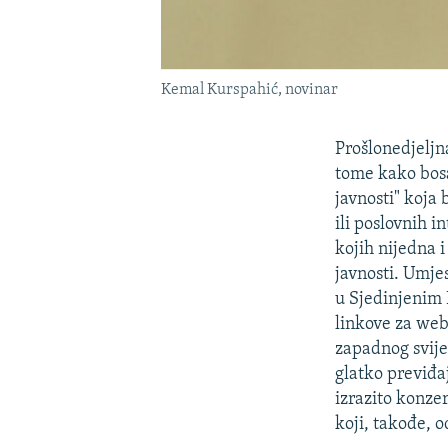
Kemal Kurspahić, novinar
Prošlonedjeljna
tome kako bos
javnosti" koja
ili poslovnih i
kojih nijedna
javnosti. Umjes
u Sjedinjenim 
linkove za web
zapadnog svije
glatko previđa
izrazito konze
koji, takođe, o