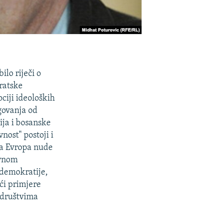
ilo riječi o
ratske
ciji ideoloških
agovanja od
ja i bosanske
nost" postoji i
na Evropa nude
avnom
 demokratije,
ći primjere
m društvima