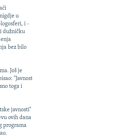
aći
 nigdje u
logosferi, i -
 i dužničku
jenja
ja bez bilo
ma. Još je
isao: "Javnost
sno toga i
tske javnosti"
evu ovih dana
og programa
ao.