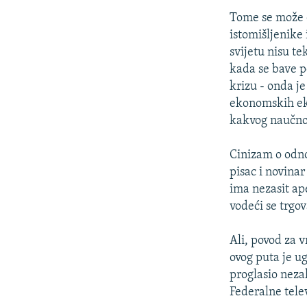
Tome se može d
istomišljenike 
svijetu nisu te
kada se bave p
krizu - onda j
ekonomskih eks
kakvog naučnog
Cinizam o odnos
pisac i novina
ima nezasit ape
vodeći se trgo
Ali, povod za 
ovog puta je u
proglasio nez
Federalne telev