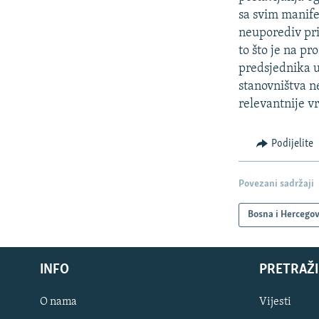
sa svim manife
neuporediv prim
to što je na p
predsjednika u
stanovništva n
relevantnije vr
Podijelite
Povezani sadržaji
Bosna i Hercego
INFO
PRETRAŽI
O nama
Vijesti