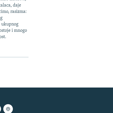
talaca, daje
ecimo, rasizma:
og
to ukupnog
ostoje i mnogo
ost.