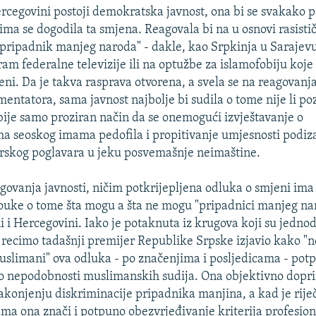
ercegovini postoji demokratska javnost, ona bi se svakako p
jima se dogodila ta smjena. Reagovala bi na u osnovi rasisti
pripadnik manjeg naroda" - dakle, kao Srpkinja u Sarajev
ram federalne televizije ili na optužbe za islamofobiju koje
eni. Da je takva rasprava otvorena, a svela se na reagovanj
entatora, sama javnost najbolje bi sudila o tome nije li po
ije samo proziran način da se onemogući izvještavanje o
 seoskog imama pedofila i propitivanje umjesnosti podiza
erskog poglavara u jeku posvemašnje neimaštine.
govanja javnosti, ničim potkrijepljena odluka o smjeni ima 
ouke o tome šta mogu a šta ne mogu "pripadnici manjeg na
i i Hercegovini. Iako je potaknuta iz krugova koji su jedno
 recimo tadašnji premijer Republike Srpske izjavio kako 
muslimani" ova odluka - po značenjima i posljedicama - pot
 o nepodobnosti muslimanskih sudija. Ona objektivno dopri
konjenju diskriminacije pripadnika manjina, a kad je rije
ama ona znači i potpuno obezvrjeđivanje kriterija profesiona