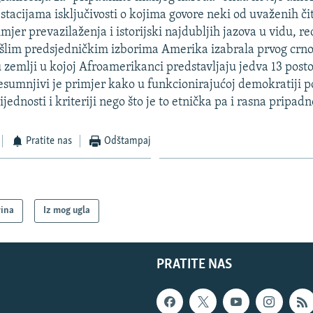
stacijama isključivosti o kojima govore neki od uvaženih či
jer prevazilaženja i istorijski najdubljih jazova u vidu, r
rošlim predsjedničkim izborima Amerika izabrala prvog crn
 zemlji u kojoj Afroamerikanci predstavljaju jedva 13 pos
esumnjivi je primjer kako u funkcionirajućoj demokratiji p
ijednosti i kriteriji nego što je to etnička pa i rasna pripadn
Pratite nas
Odštampaj
vina
Iz mog ugla
PRATITE NAS