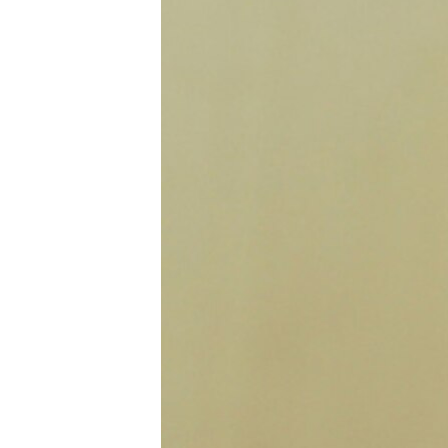
ISPRIČAJ MI
DNEVNO@RSE
SPECIJALI RSE
VIŠE OD NASLOVA
GENOCID U SREBRENICI
POPLAVE I KLIZIŠTA U BIH 2024.
TV LIBERTY
POST SCRIPTUM
MOJA EVROPA
TRI DECENIJE OD RATA U BIH
SVE KARTE DEJTONA
NASTANAK I RASPAD JUGOSLAVIJE