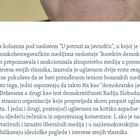
 kolumna pod naslovom "U potrazi za javnošću", u kojoj je b
anskohercegovačkim medijima nedostaje "korektiv demok
 bi prepoznavala i sankcionisala zloupotrebu medija u promo
nteresa svojih vlasnika, izazvala je uglavnom dvije vrste re
 i ne pokušava da se bavi ponuđenom temom bosanskih medi
to toga, jedni osporavaju da takvo šta kao "demokratska jav
Državama a drugi kao test demokratičnosti Radija Slobod
 stranicu organizacije koja propovijeda skoru propast ugl
ta. I jedni i drugi, pozivajući uglavnom na kritiku zapadne
ju sljedeću rečenicu iz osporavanog komentara: L ako je na
rvativnih i izrazito liberalnih medija i u najdemokratskiji
dslikavaju ideološke poglede i interese svojih vlasnika.