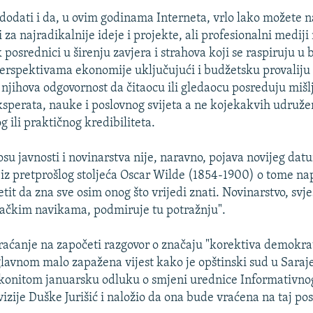
odati i da, u ovim godinama Interneta, vrlo lako možete n
i za najradikalnije ideje i projekte, ali profesionalni mediji
k posrednici u širenju zavjera i strahova koji se raspiruju u b
erspektivama ekonomije uključujući i budžetsku provaliju
e njihova odgovornost da čitaocu ili gledaocu posreduju mišl
perata, nauke i poslovnog svijeta a ne kojekakvih udružen
 ili praktičnog kredibiliteta.
u javnosti i novinarstva nije, naravno, pojava novijeg datu
r iz pretprošlog stoljeća Oscar Wilde (1854-1900) o tome nap
tit da zna sve osim onog što vrijedi znati. Novinarstvo, svje
vačkim navikama, podmiruje tu potražnju".
vraćanje na započeti razgovor o značaju "korektiva demokra
glavnom malo zapažena vijest kako je opštinski sud u Saraj
akonitom januarsku odluku o smjeni urednice Informativn
izije Duške Jurišić i naložio da ona bude vraćena na taj pos