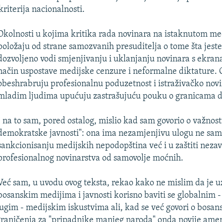
kriterija nacionalnosti.
Okolnosti u kojima kritika rada novinara na istaknutom m
položaju od strane samozvanih presuditelja o tome šta jeste 
dozvoljeno vodi smjenjivanju i uklanjanju novinara s ekran
način uspostave medijske cenzure i neformalne diktature.
obeshrabruju profesionalnu poduzetnost i istraživačko novi
mladim ljudima upućuju zastrašujuću pouku o granicama d
I na to sam, pored ostalog, mislio kad sam govorio o važnost
demokratske javnosti": ona ima nezamjenjivu ulogu ne samo 
sankcionisanju medijskih nepodopština već i u zaštiti nezav
profesionalnog novinarstva od samovolje moćnih.
Već sam, u uvodu ovog teksta, rekao kako ne mislim da je u
bosanskim medijima i javnosti korisno baviti se globalnim 
ugim - medijskim iskustvima ali, kad se već govori o bosa
graničenja za "pripadnike manjeg naroda" onda novije amer