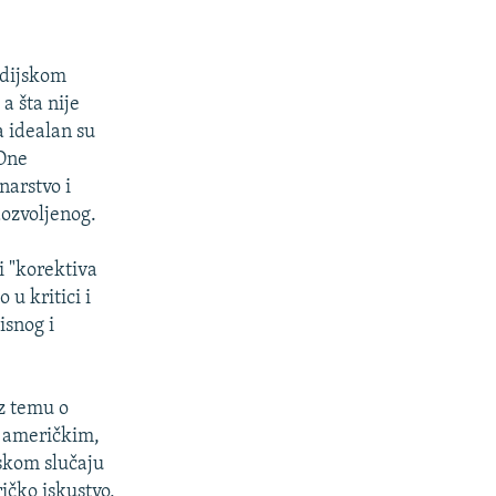
edijskom
a šta nije
a idealan su
 One
narstvo i
ozvoljenog.
i "korektiva
u kritici i
isnog i
z temu o
- američkim,
nskom slučaju
ičko iskustvo,