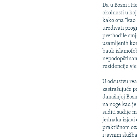
Da u Bosni i H
okolnosti u ko
kako ona "kao 
uređivati prog
prethodile smj
usamljenih kom
bauk islamofob
nepodopštinama
rezidencije vj
U odsustvu rea
zastrašujuće p
današnjoj Bosn
na noge kad je
suditi sudije 
jednaka izjavi
praktičnom oza
i javnim služb