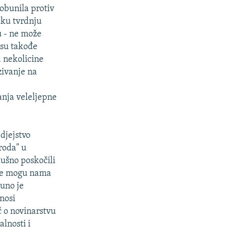
obunila protiv
čku tvrdnju
u - ne može
 su takođe
a nekolicine
zivanje na
nja veleljepne
djejstvo
roda" u
dušno poskočili
"ne mogu nama
puno je
nosi
č o novinarstvu
lnosti i