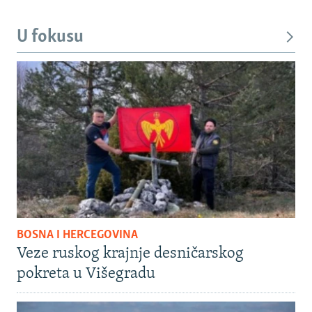
U fokusu
BOSNA I HERCEGOVINA
Veze ruskog krajnje desničarskog
pokreta u Višegradu