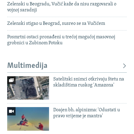
Zelenski u Beogradu, Vučić kaže da nisu razgovarali o
vojnoj saradnji
Zelenski stigao u Beograd, susreo se sa Vučićem
Posmrtni ostaci pronađeni u trećoj mogućoj masovnoj
grobnici u Zubinom Potoku
Multimedija
Satelitski snimci otkrivaju štetu na
skladištima ruskog 'Amazona'
Doajen bh. alpinizma: 'Odustati u
pravo vrijeme je mantra'