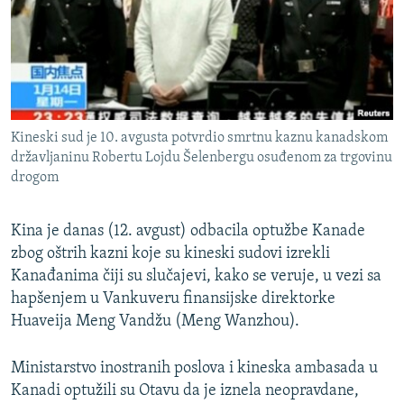
ISPRIČAJ MI
DNEVNO@RSE
SPECIJALI RSE
VIŠE OD NASLOVA
PRATITE NAS
Kineski sud je 10. avgusta potvrdio smrtnu kaznu kanadskom
GENOCID U SREBRENICI
državljaninu Robertu Lojdu Šelenbergu osuđenom za trgovinu
drogom
POPLAVE I KLIZIŠTA U BIH 2024.
TV LIBERTY
Sve RFE/RL stranice
Kina je danas (12. avgust) odbacila optužbe Kanade
POST SCRIPTUM
zbog oštrih kazni koje su kineski sudovi izrekli
Kanađanima čiji su slučajevi, kako se veruje, u vezi sa
MOJA EVROPA
hapšenjem u Vankuveru finansijske direktorke
TRI DECENIJE OD RATA U BIH
Huaveija Meng Vandžu (Meng Wanzhou).
SVE KARTE DEJTONA
Ministarstvo inostranih poslova i kineska ambasada u
NASTANAK I RASPAD JUGOSLAVIJE
Kanadi optužili su Otavu da je iznela neopravdane,