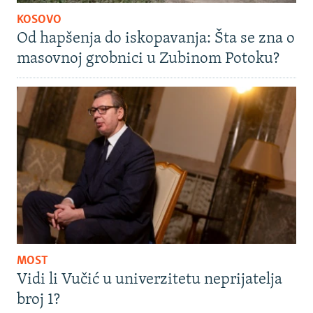
KOSOVO
Od hapšenja do iskopavanja: Šta se zna o
masovnoj grobnici u Zubinom Potoku?
MOST
Vidi li Vučić u univerzitetu neprijatelja
broj 1?