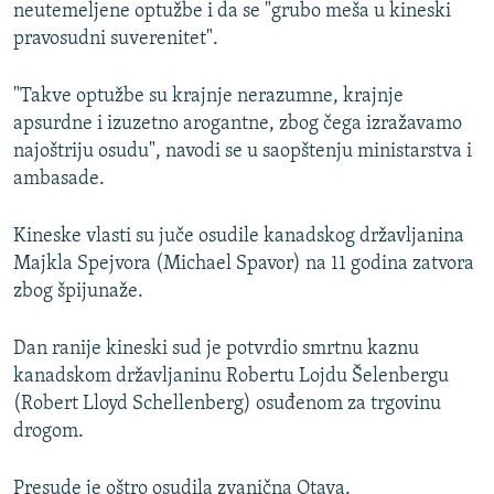
neutemeljene optužbe i da se "grubo meša u kineski
pravosudni suverenitet".
"Takve optužbe su krajnje nerazumne, krajnje
apsurdne i izuzetno arogantne, zbog čega izražavamo
najoštriju osudu", navodi se u saopštenju ministarstva i
ambasade.
Kineske vlasti su juče osudile kanadskog državljanina
Majkla Spejvora (Michael Spavor) na 11 godina zatvora
zbog špijunaže.
Dan ranije kineski sud je potvrdio smrtnu kaznu
kanadskom državljaninu Robertu Lojdu Šelenbergu
(Robert Lloyd Schellenberg) osuđenom za trgovinu
drogom.
Presude je oštro osudila zvanična Otava.