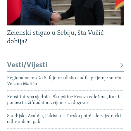
Zelenski stigao u Srbiju, šta Vučić
dobija?
Vesti/Vijesti
Regionalna mreža SafeJournalists osudila prijetnje smrću
Veranu Matiću
Konstitutivna sjednica Skupštine Kosova odložena, Kurti
ponovo traži 'dodatno vrijeme' za dogovor
Saudijska Arabija, Pakistan i Turska potpisale zajednički
odbrambeni pakt