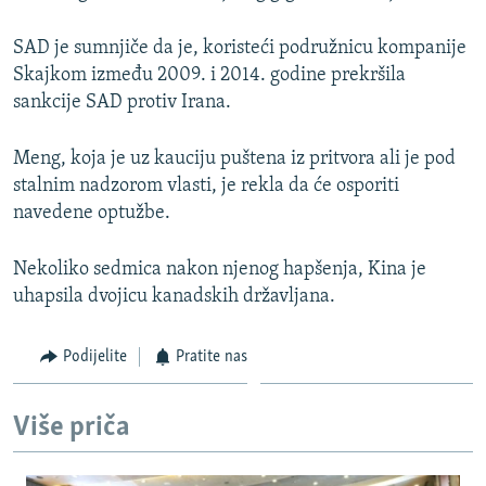
SAD je sumnjiče da je, koristeći podružnicu kompanije
Skajkom između 2009. i 2014. godine prekršila
sankcije SAD protiv Irana.
Meng, koja je uz kauciju puštena iz pritvora ali je pod
stalnim nadzorom vlasti, je rekla da će osporiti
navedene optužbe.
Nekoliko sedmica nakon njenog hapšenja, Kina je
uhapsila dvojicu kanadskih državljana.
Podijelite
Pratite nas
Više priča