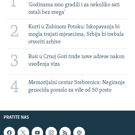
1
'Godinama smo gradili i za nekoliko sati
ostali bez svega'
2
Kurti u Zubinom Potoku: Iskopavanja bi
mogla trajati mjesecima, Srbija bi trebala
otvoriti arhive
3
Rusi u Crnoj Gori traže nove adrese nakon
uvođenja viza
4
Memorijalni centar Srebrenica: Negiranje
genocida poraslo za više od 50 posto
PRATITE NAS