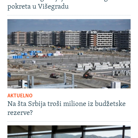
pokreta u Višegradu
AKTUELNO
Na šta Srbija troši milione iz budžetske
rezerve?