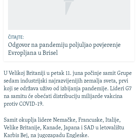
ČITAJTE:
Odgovor na pandemiju poljuljao povjerenje
Evropljana u Brisel
U Velikoj Britaniji u petak 11. juna počinje samit Grupe
sedam industrijski najrazvijenijih zemalja sveta, prvi
koji se održava uživo od izbijanja pandemije. Lideri G7
na samitu će obećati distribuciju milijarde vakcina
protiv COVID-19.
Samit okuplja lidere Nemačke, Francuske, Italije,
Velike Britanije, Kanade, Japana i SAD u letovalištu
Karbis Bej, na jugozapadu Engleske.