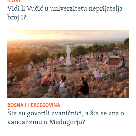
MOST
Vidi li Vučić u univerzitetu neprijatelja
broj 1?
BOSNA I HERCEGOVINA
Šta su govorili zvaničnici, a šta se zna o
vandalizmu u Međugorju?