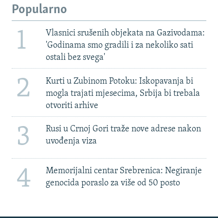
Popularno
1
Vlasnici srušenih objekata na Gazivodama:
'Godinama smo gradili i za nekoliko sati
ostali bez svega'
2
Kurti u Zubinom Potoku: Iskopavanja bi
mogla trajati mjesecima, Srbija bi trebala
otvoriti arhive
3
Rusi u Crnoj Gori traže nove adrese nakon
uvođenja viza
4
Memorijalni centar Srebrenica: Negiranje
genocida poraslo za više od 50 posto