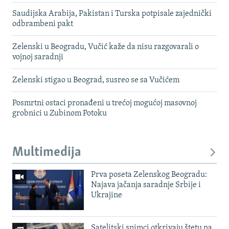
Saudijska Arabija, Pakistan i Turska potpisale zajednički
odbrambeni pakt
Zelenski u Beogradu, Vučić kaže da nisu razgovarali o
vojnoj saradnji
Zelenski stigao u Beograd, susreo se sa Vučićem
Posmrtni ostaci pronađeni u trećoj mogućoj masovnoj
grobnici u Zubinom Potoku
Multimedija
Prva poseta Zelenskog Beogradu:
Najava jačanja saradnje Srbije i
Ukrajine
Satelitski snimci otkrivaju štetu na