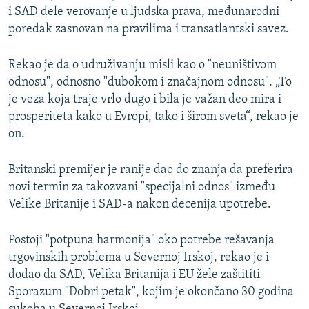
i SAD dele verovanje u ljudska prava, međunarodni
poredak zasnovan na pravilima i transatlantski savez.
Rekao je da o udruživanju misli kao o "neuništivom
odnosu", odnosno "dubokom i značajnom odnosu". „To
je veza koja traje vrlo dugo i bila je važan deo mira i
prosperiteta kako u Evropi, tako i širom sveta“, rekao je
on.
Britanski premijer je ranije dao do znanja da preferira
novi termin za takozvani "specijalni odnos" između
Velike Britanije i SAD-a nakon decenija upotrebe.
Postoji "potpuna harmonija" oko potrebe rešavanja
trgovinskih problema u Severnoj Irskoj, rekao je i
dodao da SAD, Velika Britanija i EU žele zaštititi
Sporazum "Dobri petak", kojim je okončano 30 godina