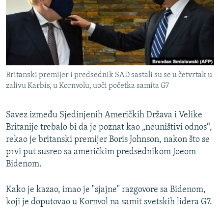
ISPRIČAJ MI
DNEVNO@RSE
SPECIJALI RSE
VIŠE OD NASLOVA
PRATITE NAS
Britanski premijer i predsednik SAD sastali su se u četvrtak u
GENOCID U SREBRENICI
zalivu Karbis, u Kornvolu, uoči početka samita G7
POPLAVE I KLIZIŠTA U BIH 2024.
Savez između Sjedinjenih Američkih Država i Velike
TV LIBERTY
Sve RFE/RL stranice
Britanije trebalo bi da je poznat kao „neuništivi odnos“,
POST SCRIPTUM
rekao je britanski premijer Boris Johnson, nakon što se
MOJA EVROPA
prvi put susreo sa američkim predsednikom Joeom
Bidenom.
TRI DECENIJE OD RATA U BIH
SVE KARTE DEJTONA
Kako je kazao, imao je "sjajne" razgovore sa Bidenom,
koji je doputovao u Kornvol na samit svetskih lidera G7.
NASTANAK I RASPAD JUGOSLAVIJE