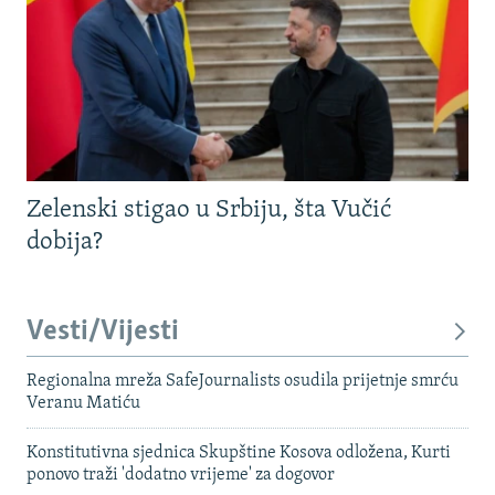
Zelenski stigao u Srbiju, šta Vučić
dobija?
Vesti/Vijesti
Regionalna mreža SafeJournalists osudila prijetnje smrću
Veranu Matiću
Konstitutivna sjednica Skupštine Kosova odložena, Kurti
ponovo traži 'dodatno vrijeme' za dogovor