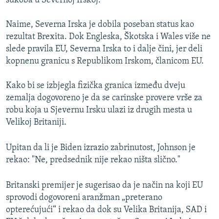
sukoba u Severnoj Irskoj.
Naime, Severna Irska je dobila poseban status kao
rezultat Brexita. Dok Engleska, Škotska i Wales više ne
slede pravila EU, Severna Irska to i dalje čini, jer deli
kopnenu granicu s Republikom Irskom, članicom EU.
Kako bi se izbjegla fizička granica između dveju
zemalja dogovoreno je da se carinske provere vrše za
robu koja u Sjevernu Irsku ulazi iz drugih mesta u
Velikoj Britaniji.
Upitan da li je Biden izrazio zabrinutost, Johnson je
rekao: "Ne, predsednik nije rekao ništa slično."
Britanski premijer je sugerisao da je način na koji EU
sprovodi dogovoreni aranžman „preterano
opterećujući“ i rekao da dok su Velika Britanija, SAD i