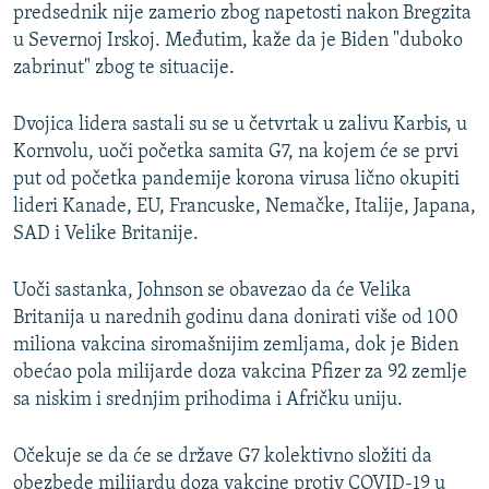
predsednik nije zamerio zbog napetosti nakon Bregzita
u Severnoj Irskoj. Međutim, kaže da je Biden "duboko
zabrinut" zbog te situacije.
Dvojica lidera sastali su se u četvrtak u zalivu Karbis, u
Kornvolu, uoči početka samita G7, na kojem će se prvi
put od početka pandemije korona virusa lično okupiti
lideri Kanade, EU, Francuske, Nemačke, Italije, Japana,
SAD i Velike Britanije.
Uoči sastanka, Johnson se obavezao da će Velika
Britanija u narednih godinu dana donirati više od 100
miliona vakcina siromašnijim zemljama, dok je Biden
obećao pola milijarde doza vakcina Pfizer za 92 zemlje
sa niskim i srednjim prihodima i Afričku uniju.
Očekuje se da će se države G7 kolektivno složiti da
obezbede milijardu doza vakcine protiv COVID-19 u