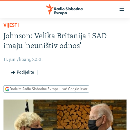
Dostupni
linkovi
Pređite
VIJESTI
na
VIJESTI
Johnson: Velika Britanija i SAD
glavni
BOSNA I HERCEGOVINA
sadržaj
imaju 'neuništiv odnos'
SRBIJA
Pređite
na
11. juni/lipanj, 2021.
KOSOVO
glavnu
CRNA GORA
Podijelite
navigaciju
Pređite
VIZUELNO
na
Dodajte Radio Slobodna Evropa u vaš Google izvor
PODCASTI
VIDEO
pretragu
RAT U UKRAJINI
FOTOGALERIJE
KINA NA BALKANU
INFOGRAFIKE
RSE PRIČE IZ SVIJETA