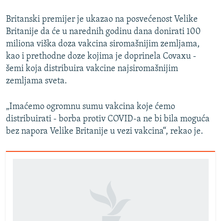
Britanski premijer je ukazao na posvećenost Velike
Britanije da će u narednih godinu dana donirati 100
miliona viška doza vakcina siromašnijim zemljama,
kao i prethodne doze kojima je doprinela Covaxu -
šemi koja distribuira vakcine najsiromašnijim
zemljama sveta.
„Imaćemo ogromnu sumu vakcina koje ćemo
distribuirati - borba protiv COVID-a ne bi bila moguća
bez napora Velike Britanije u vezi vakcina“, rekao je.