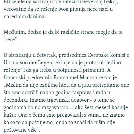
EU želele da sačuvaju ravnotežu u Severnoj Irskoj,
verovatno da se rešenje ovog pitanja neće naći u
narednim danima.
Međutim, dodao je da bi različite strane mogle da to
"reše".
U obraćanju u četvrtak, predsednica Evropske komisije
Ursula von der Leyen rekla je da je protokol "jedino
rešenje" i da ga treba u potpunosti primeniti. A
francuski predsednik Emmanuel Macron rekao je:
„Mislim da nije ozbiljno hteti da u julu preispitamo ono
što smo dovršili nakon godina rasprava i rada u
decembru. Imamo trgovinski dogovor - o tome se
godinama bolno razgovaralo ... ako šest meseci kasnije
kažu: 'Ono o čemu smo pregovarali s vama, ne znamo
kako to da poštujemo', onda to znači da ništa nije
poštovano više".