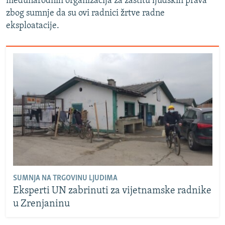
međunarodnih organizacija za zaštitu ljudskih prava
zbog sumnje da su ovi radnici žrtve radne
eksploatacije.
SUMNJA NA TRGOVINU LJUDIMA
Eksperti UN zabrinuti za vijetnamske radnike
u Zrenjaninu