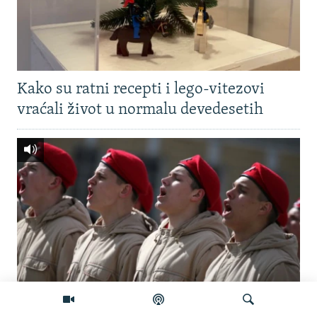
Kako su ratni recepti i lego-vitezovi
vraćali život u normalu devedesetih
Šta se dešava sa služenjem vojnog roka