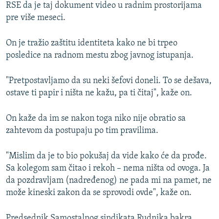
RSE da je taj dokument video u radnim prostorijama
pre više meseci.
On je tražio zaštitu identiteta kako ne bi trpeo
posledice na radnom mestu zbog javnog istupanja.
"Pretpostavljamo da su neki šefovi doneli. To se dešava,
ostave ti papir i ništa ne kažu, pa ti čitaj", kaže on.
On kaže da im se nakon toga niko nije obratio sa
zahtevom da postupaju po tim pravilima.
"Mislim da je to bio pokušaj da vide kako će da prođe.
Sa kolegom sam čitao i rekoh – nema ništa od ovoga. Ja
da pozdravljam (nadređenog) ne pada mi na pamet, ne
može kineski zakon da se sprovodi ovde", kaže on.
Predsednik Samostalnog sindikata Rudnika bakra