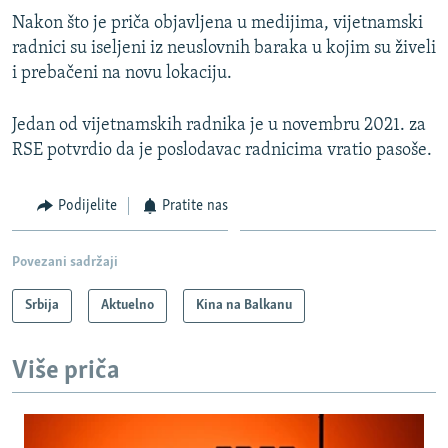
Nakon što je priča objavljena u medijima, vijetnamski
radnici su iseljeni iz neuslovnih baraka u kojim su živeli
i prebačeni na novu lokaciju.
Jedan od vijetnamskih radnika je u novembru 2021. za
RSE potvrdio da je poslodavac radnicima vratio pasoše.
Podijelite
Pratite nas
Povezani sadržaji
Srbija
Aktuelno
Kina na Balkanu
Više priča