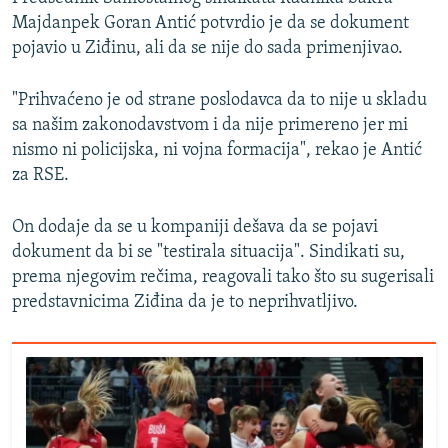
Majdanpek Goran Antić potvrdio je da se dokument
pojavio u Ziđinu, ali da se nije do sada primenjivao.
"Prihvaćeno je od strane poslodavca da to nije u skladu
sa našim zakonodavstvom i da nije primereno jer mi
nismo ni policijska, ni vojna formacija", rekao je Antić
za RSE.
On dodaje da se u kompaniji dešava da se pojavi
dokument da bi se "testirala situacija". Sindikati su,
prema njegovim rečima, reagovali tako što su sugerisali
predstavnicima Ziđina da je to neprihvatljivo.