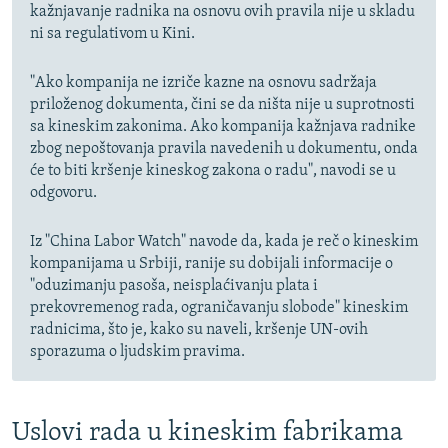
kažnjavanje radnika na osnovu ovih pravila nije u skladu
ni sa regulativom u Kini.
"Ako kompanija ne izriče kazne na osnovu sadržaja
priloženog dokumenta, čini se da ništa nije u suprotnosti
sa kineskim zakonima. Ako kompanija kažnjava radnike
zbog nepoštovanja pravila navedenih u dokumentu, onda
će to biti kršenje kineskog zakona o radu", navodi se u
odgovoru.
Iz "China Labor Watch" navode da, kada je reč o kineskim
kompanijama u Srbiji, ranije su dobijali informacije o
"oduzimanju pasoša, neisplaćivanju plata i
prekovremenog rada, ograničavanju slobode" kineskim
radnicima, što je, kako su naveli, kršenje UN-ovih
sporazuma o ljudskim pravima.
Uslovi rada u kineskim fabrikama