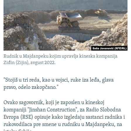
ISPRIČAJ MI
DNEVNO@RSE
SPECIJALI RSE
VIŠE OD NASLOVA
PRATITE NAS
GENOCID U SREBRENICI
Rudnik u Majdanpeku kojim upravlja kineska kompanija
POPLAVE I KLIZIŠTA U BIH 2024.
Ziđin (Zijin), avgust 2022.
TV LIBERTY
Sve RFE/RL stranice
POST SCRIPTUM
"Stojiš u tri reda, kao u vojsci, ruke iza leđa, glava
pravo, odelo zakopčano."
MOJA EVROPA
TRI DECENIJE OD RATA U BIH
Ovako sagovornik, koji je zaposlen u kineskoj
kompaniji "Jinshan Construction", za Radio Slobodna
SVE KARTE DEJTONA
Evropa (RSE) opisuje kako izgledaju sastanci radnika i
NASTANAK I RASPAD JUGOSLAVIJE
rukovodilaca pre smene u rudniku u Majdanpeku, na