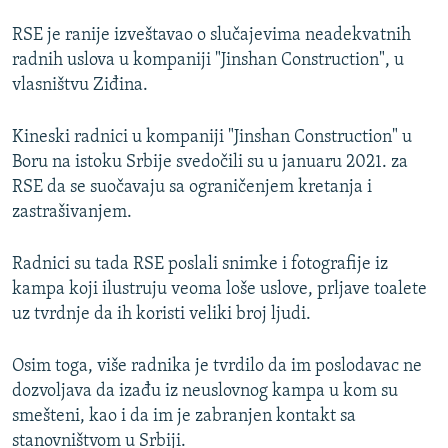
RSE je ranije izveštavao o slučajevima neadekvatnih
radnih uslova u kompaniji "Jinshan Construction", u
vlasništvu Ziđina.
Kineski radnici u kompaniji "Jinshan Construction" u
Boru na istoku Srbije svedočili su u januaru 2021. za
RSE da se suočavaju sa ograničenjem kretanja i
zastrašivanjem.
Radnici su tada RSE poslali snimke i fotografije iz
kampa koji ilustruju veoma loše uslove, prljave toalete
uz tvrdnje da ih koristi veliki broj ljudi.
Osim toga, više radnika je tvrdilo da im poslodavac ne
dozvoljava da izađu iz neuslovnog kampa u kom su
smešteni, kao i da im je zabranjen kontakt sa
stanovništvom u Srbiji.