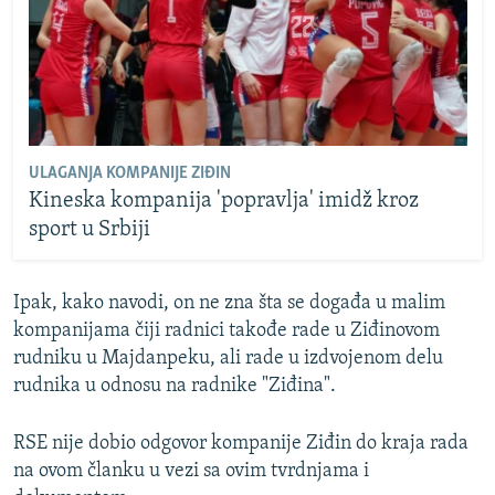
ULAGANJA KOMPANIJE ZIĐIN
Kineska kompanija 'popravlja' imidž kroz
sport u Srbiji
Ipak, kako navodi, on ne zna šta se događa u malim
kompanijama čiji radnici takođe rade u Ziđinovom
rudniku u Majdanpeku, ali rade u izdvojenom delu
rudnika u odnosu na radnike "Ziđina".
RSE nije dobio odgovor kompanije Ziđin do kraja rada
na ovom članku u vezi sa ovim tvrdnjama i