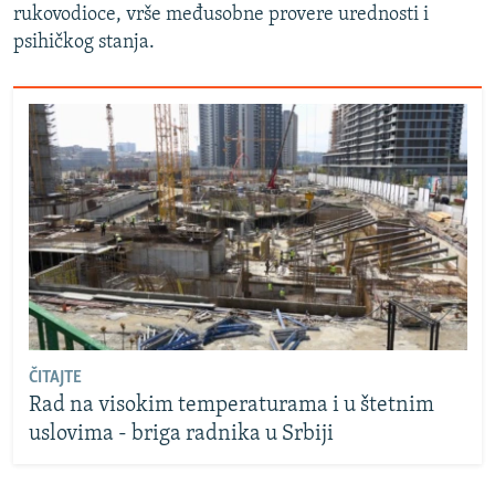
rukovodioce, vrše međusobne provere urednosti i
psihičkog stanja.
ČITAJTE
Rad na visokim temperaturama i u štetnim
uslovima - briga radnika u Srbiji