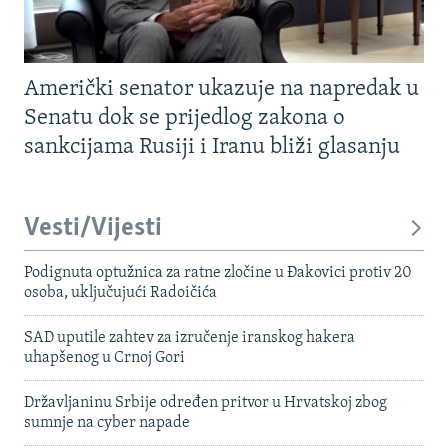
Američki senator ukazuje na napredak u
Senatu dok se prijedlog zakona o
sankcijama Rusiji i Iranu bliži glasanju
Vesti/Vijesti
Podignuta optužnica za ratne zločine u Đakovici protiv 20
osoba, uključujući Radoičića
SAD uputile zahtev za izručenje iranskog hakera
uhapšenog u Crnoj Gori
Državljaninu Srbije određen pritvor u Hrvatskoj zbog
sumnje na cyber napade