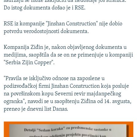
sadržaju se može zaključiti da nedostaje još stranica.
Do istog dokumenta došao je i RSE.
RSE iz kompanije "Jinshan Construction" nije dobio
potvrdu verodostojnosti dokumenta.
Kompanija Ziđin je, nakon objavljenog dokumenta u
medijima, saopštila da se on ne primenjuje u kompaniji
"Serbia Zijin Copper".
"Pravila se isključivo odnose na zaposlene u
podizvođačkoj firmi Jinshan Construction koja posluje
na površinskom kopu Severni revir majdanpečkog
ogranka", navodi se u saopštenju Ziđina od 14. avgusta,
preneo je dnevni list Danas.