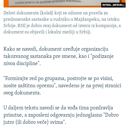
Delovi dokumenta (kolaž) koji se odnose na pravila za
predsmenske sastanke u rudniku u Majdanpeku, na istoku
Srbije. RSE je dobio ovaj dokument od izvora iz kompanije, a
dokument su objavili i lokalni mediji u Srbiji.
Kako se navodi, dokument uređuje organizaciju
takozvanog sastanaka pre smene, kao i "podizanje
nivoa discipline".
"Formirajte red po grupama, postrojte se po visini,
nosite zaštitnu opremu", navedeno je na prvoj stranici
ovog dokumenta.
U daljem tekstu navodi se da vođa tima pozdravlja
prisutne, a zaposleni odgovaraju jednoglasno "Dobro
jutro (ili dobro veče) svima".