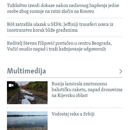
Tužilaštvo izvodi dokaze nakon nedavnog hapšenja jedne
osobe zbog sumnje na ratni zločin na Kosovu
BiH zatražila ulazak u SEPA: Jeftiniji transferi novca iz
inostranstva korak bliže građanima
Reditelj Stevan Filipović pretučen u centru Beograda,
Vučić osudio napad i traži kažnjavanje odgovornih
Multimedija
Rusija lansirala smrtonosnu
balističku raketu, napad dronovima
na Kijevsku oblast
Vodostaj reka u Srbiji