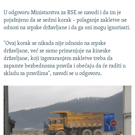
U odgovoru Ministarstva za RSE se navodi i da im je
pojašnjeno da se sedmi korak – polaganje zakletve ne
odnosi na srpske državljane i da ga oni mogu ignorisati.
"Ovaj korak se nikada nije odnosio na srpske
državljane, već se samo primenjuje na kineske
državljane, koji izgovaranjem zakletve treba da
zapamte bezbednosna pravila i obećaju da će raditi u
skladu sa pravilima", navodi se u odgovoru.