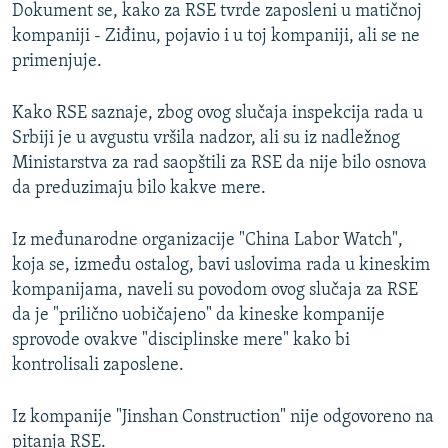
Dokument se, kako za RSE tvrde zaposleni u matičnoj
kompaniji - Ziđinu, pojavio i u toj kompaniji, ali se ne
primenjuje.
Kako RSE saznaje, zbog ovog slučaja inspekcija rada u
Srbiji je u avgustu vršila nadzor, ali su iz nadležnog
Ministarstva za rad saopštili za RSE da nije bilo osnova
da preduzimaju bilo kakve mere.
Iz međunarodne organizacije "China Labor Watch",
koja se, između ostalog, bavi uslovima rada u kineskim
kompanijama, naveli su povodom ovog slučaja za RSE
da je "prilično uobičajeno" da kineske kompanije
sprovode ovakve "disciplinske mere" kako bi
kontrolisali zaposlene.
Iz kompanije "Jinshan Construction" nije odgovoreno na
pitanja RSE.