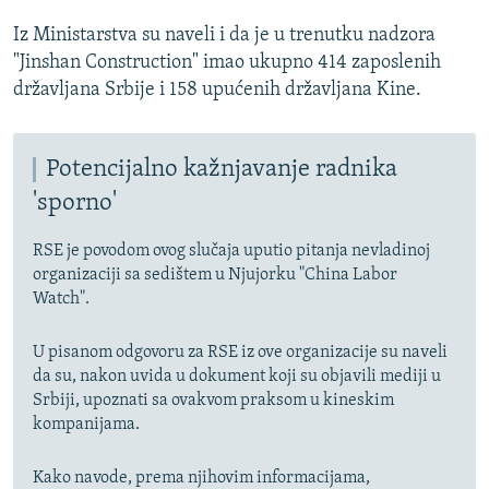
Iz Ministarstva su naveli i da je u trenutku nadzora
"Jinshan Construction" imao ukupno 414 zaposlenih
državljana Srbije i 158 upućenih državljana Kine.
Potencijalno kažnjavanje radnika
'sporno'
RSE je povodom ovog slučaja uputio pitanja nevladinoj
organizaciji sa sedištem u Njujorku "China Labor
Watch".
U pisanom odgovoru za RSE iz ove organizacije su naveli
da su, nakon uvida u dokument koji su objavili mediji u
Srbiji, upoznati sa ovakvom praksom u kineskim
kompanijama.
Kako navode, prema njihovim informacijama,