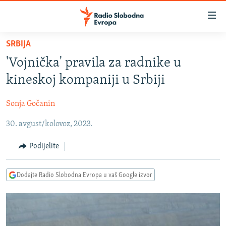
Dostupni
linkovi
Pređite
SRBIJA
na
VIJESTI
'Vojnička' pravila za radnike u
glavni
BOSNA I HERCEGOVINA
sadržaj
kineskoj kompaniji u Srbiji
SRBIJA
Pređite
na
Sonja Gočanin
KOSOVO
glavnu
30. avgust/kolovoz, 2023.
CRNA GORA
navigaciju
Pređite
VIZUELNO
Podijelite
na
PODCASTI
VIDEO
pretragu
Dodajte Radio Slobodna Evropa u vaš Google izvor
RAT U UKRAJINI
FOTOGALERIJE
KINA NA BALKANU
INFOGRAFIKE
RSE PRIČE IZ SVIJETA