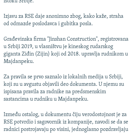
istoku Srbije.
Izjavu za RSE daje anonimno zbog, kako kaže, straha
od odmazde poslodavca i gubitka posla.
Građevinska firma "Jinshan Construction", registrovana
u Srbiji 2019, u vlasništvu je kineskog rudarskog
giganta Ziđin (Zijin) koji od 2018. upravlja rudnikom u
Majdanpeku.
Za pravila se prvo saznalo iz lokalnih medija u Srbiji,
koji su u avgustu objavili deo dokumenta. U njemu su
ispisana pravila za radnike na predsmenskim
sastancima u rudniku u Majdanpeku.
Između ostalog, u dokumentu čiju verodostojnost je za
RSE potvrdio i sagovornik iz kompanije, navodi se da se
radnici postrojavaju po visini, jednoglasno pozdravljaju