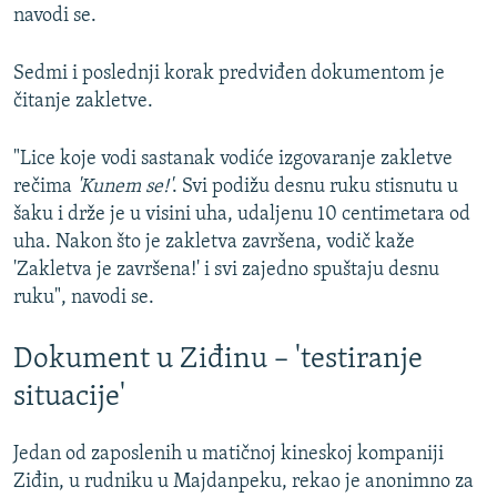
navodi se.
Sedmi i poslednji korak predviđen dokumentom je
čitanje zakletve.
"Lice koje vodi sastanak vodiće izgovaranje zakletve
rečima
'Kunem se!'
. Svi podižu desnu ruku stisnutu u
šaku i drže je u visini uha, udaljenu 10 centimetara od
uha. Nakon što je zakletva završena, vodič kaže
'Zakletva je završena!' i svi zajedno spuštaju desnu
ruku", navodi se.
Dokument u Ziđinu – 'testiranje
situacije'
Jedan od zaposlenih u matičnoj kineskoj kompaniji
Ziđin, u rudniku u Majdanpeku, rekao je anonimno za