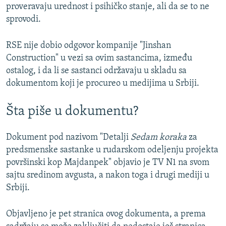
proveravaju urednost i psihičko stanje, ali da se to ne
sprovodi.
RSE nije dobio odgovor kompanije "Jinshan
Construction" u vezi sa ovim sastancima, između
ostalog, i da li se sastanci održavaju u skladu sa
dokumentom koji je procureo u medijima u Srbiji.
Šta piše u dokumentu?
Dokument pod nazivom "Detalji
Sedam koraka
za
predsmenske sastanke u rudarskom odeljenju projekta
površinski kop Majdanpek" objavio je TV N1 na svom
sajtu sredinom avgusta, a nakon toga i drugi mediji u
Srbiji.
Objavljeno je pet stranica ovog dokumenta, a prema