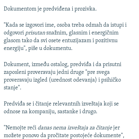
Dokumentom je predviđena i prozivka.
"Kada se izgovori ime, osoba treba odmah da istupi i
odgovori
prisutan
snažnim, glasnim i energičnim
glasom tako da svi osete entuzijazam i pozitivnu
energiju", piše u dokumentu.
Dokument, između ostalog, predviđa i da prisutni
zaposleni proveravaju jedni druge "pre svega
proveravaju izgled (urednost odevanja) i psihičko
stanje".
Predviđa se i čitanje relevantnih izveštaja koji se
odnose na kompaniju, sastanke i drugo.
"Nemojte reći
danas nema izveštaja za čitanje
jer
možete ponovo da pročitate postojeće dokumente",