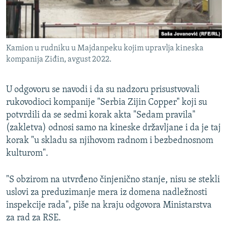
Kamion u rudniku u Majdanpeku kojim upravlja kineska
kompanija Ziđin, avgust 2022.
U odgovoru se navodi i da su nadzoru prisustvovali
rukovodioci kompanije "Serbia Zijin Copper" koji su
potvrdili da se sedmi korak akta "Sedam pravila"
(zakletva) odnosi samo na kineske državljane i da je taj
korak "u skladu sa njihovom radnom i bezbednosnom
kulturom".
"S obzirom na utvrđeno činjenično stanje, nisu se stekli
uslovi za preduzimanje mera iz domena nadležnosti
inspekcije rada", piše na kraju odgovora Ministarstva
za rad za RSE.