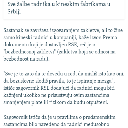
Sve žalbe radnika u kineskim fabrikama u
Srbiji
Sastanak se završava izgovaranjem zakletve, ali to čine
samo kineski radnici u kompaniji, kaže izvor. Prema
dokumentu koji je dostavljen RSE, reč je o
"bezbednosnoj zakletvi" (zakletva koja se odnosi na
bezbednost na radu).
"Sve je to zato da te dovedu u red, da misliš isto kao oni,
da bezuslovno slediš pravila, to je ispiranje mozga",
ističe sagovornik RSE dodajući da radnici mogu biti
kažnjeni ukoliko ne prisustvuju ovim sastancima
smanjenjem plate ili rizikom da budu otpušteni.
Sagovornik ističe da je u pravilima o predsmenskim
sastancima bilo navedeno da radnici međusobno