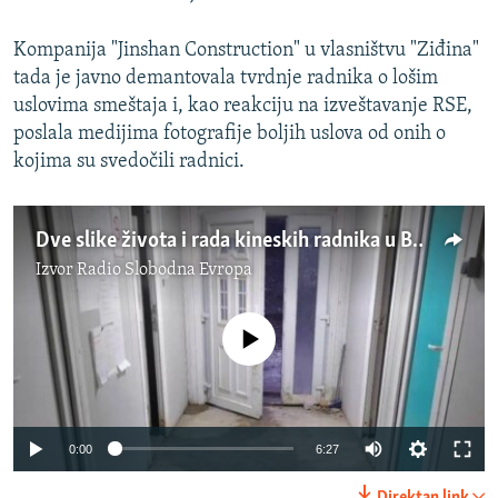
Kompanija "Jinshan Construction" u vlasništvu "Ziđina"
tada je javno demantovala tvrdnje radnika o lošim
uslovima smeštaja i, kao reakciju na izveštavanje RSE,
poslala medijima fotografije boljih uslova od onih o
kojima su svedočili radnici.
Dve slike života i rada kineskih radnika u Boru
Izvor
Radio Slobodna Evropa
No media source currently available
Auto
0:00
6:27
240p
Direktan link