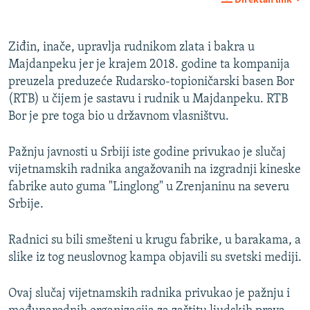
360p
Auto
240p
360p
480p
480p
Ziđin, inače, upravlja rudnikom zlata i bakra u
Majdanpeku jer je krajem 2018. godine ta kompanija
720p
720p
1080p
preuzela preduzeće Rudarsko-topioničarski basen Bor
1080p
(RTB) u čijem je sastavu i rudnik u Majdanpeku. RTB
Bor je pre toga bio u državnom vlasništvu.
Pažnju javnosti u Srbiji iste godine privukao je slučaj
vijetnamskih radnika angažovanih na izgradnji kineske
fabrike auto guma "Linglong" u Zrenjaninu na severu
Srbije.
Radnici su bili smešteni u krugu fabrike, u barakama, a
slike iz tog neuslovnog kampa objavili su svetski mediji.
Ovaj slučaj vijetnamskih radnika privukao je pažnju i