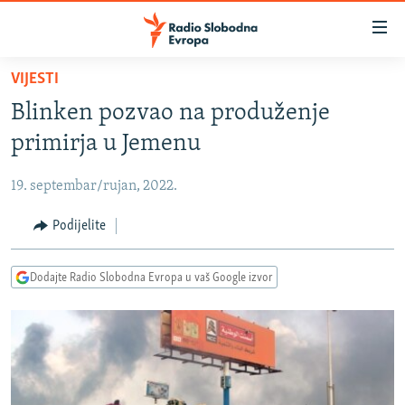
Dostupni
linkovi
Pređite
VIJESTI
na
VIJESTI
Blinken pozvao na produženje
glavni
BOSNA I HERCEGOVINA
sadržaj
primirja u Jemenu
SRBIJA
Pređite
na
19. septembar/rujan, 2022.
KOSOVO
glavnu
CRNA GORA
Podijelite
navigaciju
Pređite
VIZUELNO
na
Dodajte Radio Slobodna Evropa u vaš Google izvor
PODCASTI
VIDEO
pretragu
RAT U UKRAJINI
FOTOGALERIJE
KINA NA BALKANU
INFOGRAFIKE
RSE PRIČE IZ SVIJETA