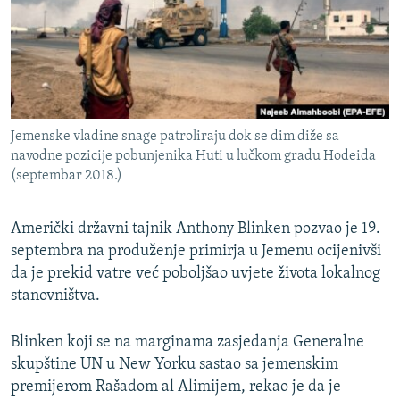
ISPRIČAJ MI
DNEVNO@RSE
SPECIJALI RSE
VIŠE OD NASLOVA
PRATITE NAS
Jemenske vladine snage patroliraju dok se dim diže sa
GENOCID U SREBRENICI
navodne pozicije pobunjenika Huti u lučkom gradu Hodeida
(septembar 2018.)
POPLAVE I KLIZIŠTA U BIH 2024.
TV LIBERTY
Sve RFE/RL stranice
Američki državni tajnik Anthony Blinken pozvao je 19.
POST SCRIPTUM
septembra na produženje primirja u Jemenu ocijenivši
da je prekid vatre već poboljšao uvjete života lokalnog
MOJA EVROPA
stanovništva.
TRI DECENIJE OD RATA U BIH
SVE KARTE DEJTONA
Blinken koji se na marginama zasjedanja Generalne
skupštine UN u New Yorku sastao sa jemenskim
NASTANAK I RASPAD JUGOSLAVIJE
premijerom Rašadom al Alimijem, rekao je da je