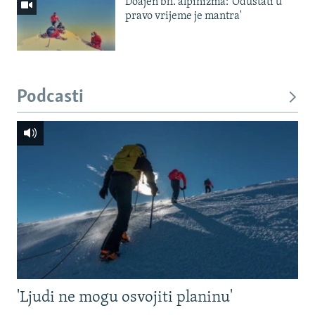
Doajen bh. alpinizma: 'Odustati u
pravo vrijeme je mantra'
Podcasti
'Ljudi ne mogu osvojiti planinu'