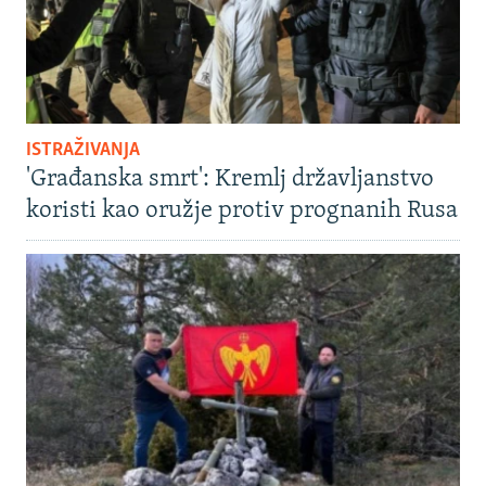
ISTRAŽIVANJA
'Građanska smrt': Kremlj državljanstvo
koristi kao oružje protiv prognanih Rusa