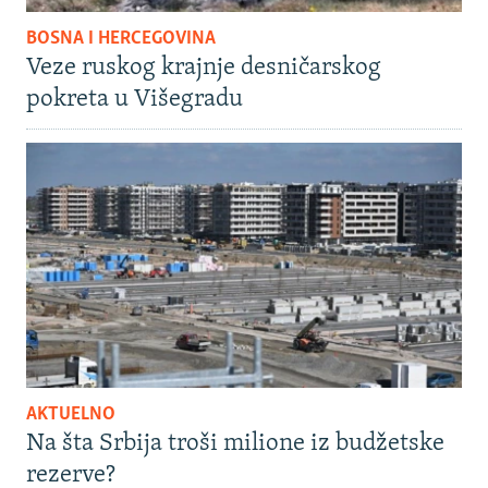
BOSNA I HERCEGOVINA
Veze ruskog krajnje desničarskog
pokreta u Višegradu
AKTUELNO
Na šta Srbija troši milione iz budžetske
rezerve?