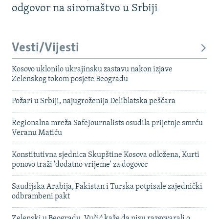
odgovor na siromaštvo u Srbiji
Vesti/Vijesti
Kosovo uklonilo ukrajinsku zastavu nakon izjave
Zelenskog tokom posjete Beogradu
Požari u Srbiji, najugroženija Deliblatska peščara
Regionalna mreža SafeJournalists osudila prijetnje smrću
Veranu Matiću
Konstitutivna sjednica Skupštine Kosova odložena, Kurti
ponovo traži 'dodatno vrijeme' za dogovor
Saudijska Arabija, Pakistan i Turska potpisale zajednički
odbrambeni pakt
Zelenski u Beogradu, Vučić kaže da nisu razgovarali o