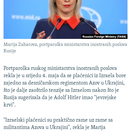
ISPRIČAJ MI
DNEVNO@RSE
SPECIJALI RSE
VIŠE OD NASLOVA
PRATITE NAS
Marija Zaharova, portparolka ministarstva inostranih poslova
GENOCID U SREBRENICI
Rusije
POPLAVE I KLIZIŠTA U BIH 2024.
Portparolka ruskog ministarstva inostranih poslova
TV LIBERTY
Sve RFE/RL stranice
rekla je u srijedu 4. maja da se plaćenici iz Izraela bore
POST SCRIPTUM
zajedno sa desničarskom regimentom Azov u Ukrajini,
MOJA EVROPA
što je dalje zaoštrilo tenzije sa Izraelom nakon što je
Rusija sugerisala da je Adolf Hitler imao "jevrejske
TRI DECENIJE OD RATA U BIH
krvi".
SVE KARTE DEJTONA
"Izraelski plaćenici su praktično rame uz rame sa
NASTANAK I RASPAD JUGOSLAVIJE
militantima Azova u Ukrajini", rekla je Marija