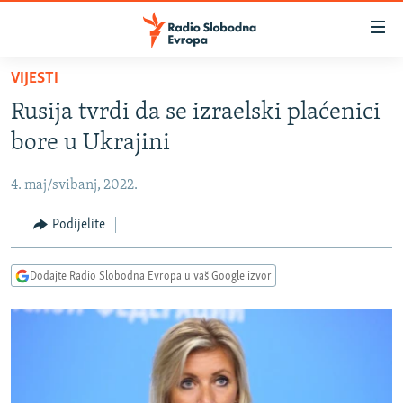
Dostupni
linkovi
Pređite
VIJESTI
na
VIJESTI
Rusija tvrdi da se izraelski plaćenici
glavni
BOSNA I HERCEGOVINA
sadržaj
bore u Ukrajini
SRBIJA
Pređite
na
4. maj/svibanj, 2022.
KOSOVO
glavnu
CRNA GORA
Podijelite
navigaciju
Pređite
VIZUELNO
na
Dodajte Radio Slobodna Evropa u vaš Google izvor
PODCASTI
VIDEO
pretragu
RAT U UKRAJINI
FOTOGALERIJE
KINA NA BALKANU
INFOGRAFIKE
RSE PRIČE IZ SVIJETA