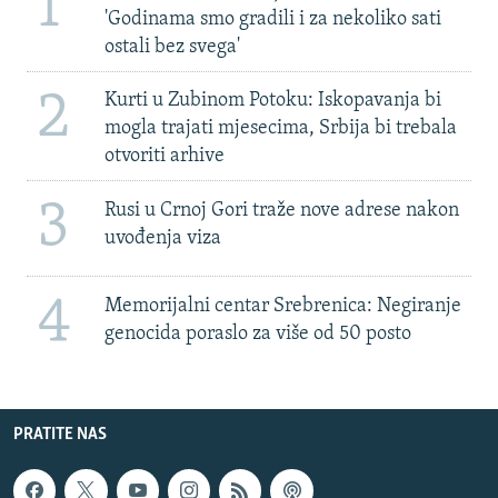
1
'Godinama smo gradili i za nekoliko sati
ostali bez svega'
2
Kurti u Zubinom Potoku: Iskopavanja bi
mogla trajati mjesecima, Srbija bi trebala
otvoriti arhive
3
Rusi u Crnoj Gori traže nove adrese nakon
uvođenja viza
4
Memorijalni centar Srebrenica: Negiranje
genocida poraslo za više od 50 posto
PRATITE NAS