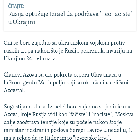
ČITAJTE:
Rusija optužuje Izrael da podržava 'neonaciste'
u Ukrajini
Oni se bore zajedno sa ukrajinskom vojskom protiv
ruskih trupa nakon što je Rusija pokrenula invaziju na
Ukrajinu 24. februara.
Članovi Azova su dio pokreta otpora Ukrajinaca u
lučkom gradu Mariupolju koji su okruženi u čeličani
Azovstal.
Sugestijama da se Izraelci bore zajedno sa jedinicama
Azova, koje Rusija vidi kao "fašiste" i "naciste", Moskva
dalje zaoštrava tenzije koje su počele nakon što je
ministar inostranih poslova Sergej Lavrov u nedelju, 1.
maja rekao da je Hitler imao "jevrejske krvi".