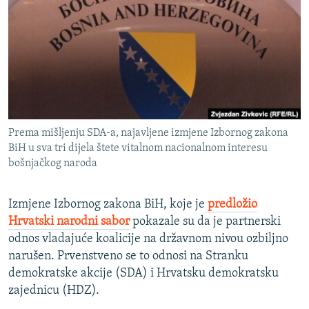
ISPRIČAJ MI
DNEVNO@RSE
SPECIJALI RSE
VIŠE OD NASLOVA
PRATITE NAS
GENOCID U SREBRENICI
Prema mišljenju SDA-a, najavljene izmjene Izbornog zakona
POPLAVE I KLIZIŠTA U BIH 2024.
BiH u sva tri dijela štete vitalnom nacionalnom interesu
TV LIBERTY
Sve RFE/RL stranice
bošnjačkog naroda
POST SCRIPTUM
Izmjene Izbornog zakona BiH, koje je
predložio
MOJA EVROPA
Hrvatski narodni sabor
pokazale su da je partnerski
TRI DECENIJE OD RATA U BIH
odnos vladajuće koalicije na državnom nivou ozbiljno
narušen. Prvenstveno se to odnosi na Stranku
SVE KARTE DEJTONA
demokratske akcije (SDA) i Hrvatsku demokratsku
NASTANAK I RASPAD JUGOSLAVIJE
zajednicu (HDZ).