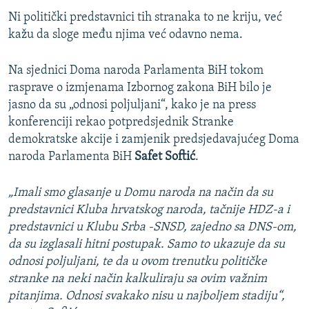
Ni politički predstavnici tih stranaka to ne kriju, već
kažu da sloge među njima već odavno nema.
Na sjednici Doma naroda Parlamenta BiH tokom
rasprave o izmjenama Izbornog zakona BiH bilo je
jasno da su „odnosi poljuljani“, kako je na press
konferenciji rekao potpredsjednik Stranke
demokratske akcije i zamjenik predsjedavajućeg Doma
naroda Parlamenta BiH
Safet Softić
.
„Imali smo glasanje u Domu naroda na način da su
predstavnici Kluba hrvatskog naroda, tačnije HDZ-a i
predstavnici u Klubu Srba -SNSD, zajedno sa DNS-om,
da su izglasali hitni postupak. Samo to ukazuje da su
odnosi poljuljani, te da u ovom trenutku političke
stranke na neki način kalkuliraju sa ovim važnim
pitanjima. Odnosi svakako nisu u najboljem stadiju“,