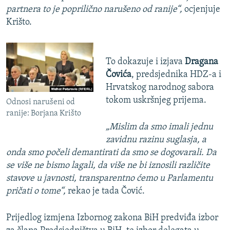
partnera to je poprilično narušeno od ranije“,
ocjenjuje
Krišto.
To dokazuje i izjava
Dragana
Čovića
, predsjednika HDZ-a i
Hrvatskog narodnog sabora
tokom uskršnjeg prijema.
Odnosi narušeni od
ranije: Borjana Krišto
„Mislim da smo imali jednu
zavidnu razinu suglasja, a
onda smo počeli demantirati da smo se dogovarali. Da
se više ne bismo lagali, da više ne bi iznosili različite
stavove u javnosti, transparentno ćemo u Parlamentu
pričati o tome“,
rekao je tada Čović.
Prijedlog izmjena Izbornog zakona BiH predviđa izbor