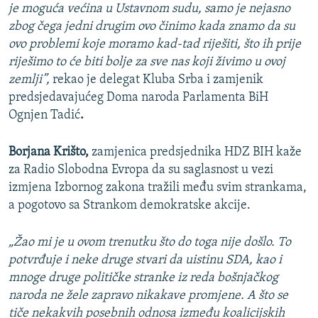
je moguća većina u Ustavnom sudu, samo je nejasno
zbog čega jedni drugim ovo činimo kada znamo da su
ovo problemi koje moramo kad-tad riješiti, što ih prije
riješimo to će biti bolje za sve nas koji živimo u ovoj
zemlji”,
rekao je delegat Kluba Srba i zamjenik
predsjedavajućeg Doma naroda Parlamenta BiH
Ognjen Tadić
.
Borjana Krišto,
zamjenica predsjednika HDZ BIH kaže
za Radio Slobodna Evropa da su saglasnost u vezi
izmjena Izbornog zakona tražili među svim strankama,
a pogotovo sa Strankom demokratske akcije.
„Žao mi je u ovom trenutku što do toga nije došlo. To
potvrđuje i neke druge stvari da uistinu SDA, kao i
mnoge druge političke stranke iz reda bošnjačkog
naroda ne žele zapravo nikakave promjene. A što se
tiče nekakvih posebnih odnosa između koalicijskih