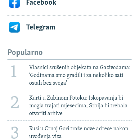
Facebook
Telegram
Popularno
1
Vlasnici srušenih objekata na Gazivodama:
'Godinama smo gradili i za nekoliko sati
ostali bez svega'
2
Kurti u Zubinom Potoku: Iskopavanja bi
mogla trajati mjesecima, Srbija bi trebala
otvoriti arhive
3
Rusi u Crnoj Gori traže nove adrese nakon
uvođenja viza