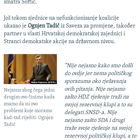
smatra Softić.
Još tokom sjednice na nefunkcionisanje koalicije
ukazao je
Ognjen Tadić
iz Saveza za promjene, također
partner u vlasti Hrvatskoj demokratskoj zajednici i
Stranci demokatske akcije na državnom nivou.
“Nije nejasno kako smo došli
do ovdje jer nema političkog
sporazuma oko rješavanja
ovih pitanja. Nije nejasno
Nejasno zbog čega jedni
zašto HDZ rješenje traži na
drugim ovo činimo kada
znamo da su ovo
svojoj rezervnoj klupi a to su
problemi koje moramo
delegati SNSD-a. Nije
kad-tad riješiti: Ognjen
nejasno zašto SDA i drugi
Tadić
traže svoje rješenje na svojoj
rezervnoj političkoj klupi, a to