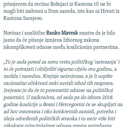
primjerom da recimo Bošnjaci iz Kantona 10 ne bi
mogli biti izabrani u Dom naroda, isto kao ni Hrvati iz
Kantona Sarajevo.
Novinar i analitičar
Ranko Mavrak
smatra da je bilo
jasno da će pitanje izmjena Izbornog zakona
iskomplikovati odnose među koalicionim partnerima.
„To je sada povod za novu vrstu političkog 'natezanja' i
to će potrajati i obilježiti sigurno cijelu ovu godinu, a
možda i narednu. Krajnje neizvjesno, a je li uopšte
racionalno očekivati neki suvisli ishod tih rasprava.
Izvjesno je da će to poremetiti odnose na političkoj
pozornici. U najkraćem, od sada pa do izbora 2018.
godine koalicije u Bosni i Hercegovini će se skupljati na
ad hoc osnovama i oko konkretnih zamisli, potreba i
ideja određenih političkih stranka i tu neće više biti
nikakvog principijalnog odnosa prema potrebama