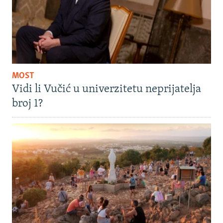
MOST
Vidi li Vučić u univerzitetu neprijatelja
broj 1?