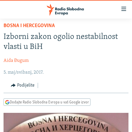
Dostupni
linkovi
Pređite
BOSNA I HERCEGOVINA
na
VIJESTI
Izborni zakon ogolio nestabilnost
glavni
BOSNA I HERCEGOVINA
sadržaj
vlasti u BiH
SRBIJA
Pređite
na
Aida Đugum
KOSOVO
glavnu
5. maj/svibanj, 2017.
CRNA GORA
navigaciju
Pređite
VIZUELNO
Podijelite
na
PODCASTI
VIDEO
pretragu
Dodajte Radio Slobodna Evropa u vaš Google izvor
RAT U UKRAJINI
FOTOGALERIJE
KINA NA BALKANU
INFOGRAFIKE
RSE PRIČE IZ SVIJETA