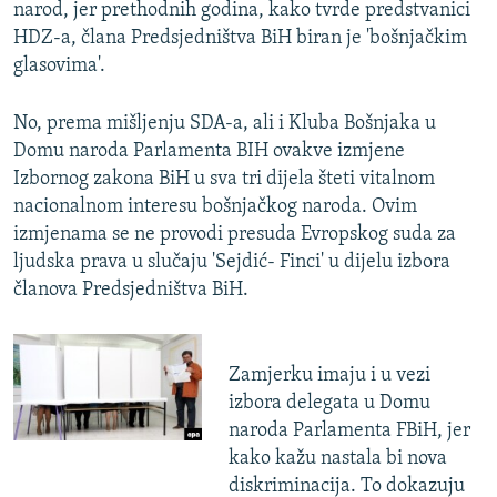
narod, jer prethodnih godina, kako tvrde predstvanici
HDZ-a, člana Predsjedništva BiH biran je 'bošnjačkim
glasovima'.
No, prema mišljenju SDA-a, ali i Kluba Bošnjaka u
Domu naroda Parlamenta BIH ovakve izmjene
Izbornog zakona BiH u sva tri dijela šteti vitalnom
nacionalnom interesu bošnjačkog naroda. Ovim
izmjenama se ne provodi presuda Evropskog suda za
ljudska prava u slučaju 'Sejdić- Finci' u dijelu izbora
članova Predsjedništva BiH.
Zamjerku imaju i u vezi
izbora delegata u Domu
naroda Parlamenta FBiH, jer
kako kažu nastala bi nova
diskriminacija. To dokazuju