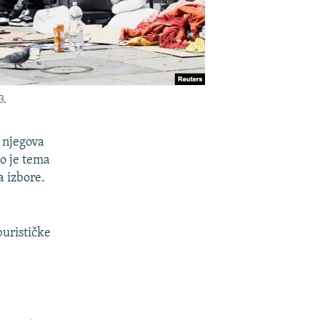
3.
o njegova
o je tema
a izbore.
burističke