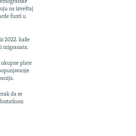
 demografske
uju na izveštaj
arde funti u
iz 2022. kaže
sti migranata.
a ukupne plate
 popunjavanje
anija.
orak da se
edostatkom