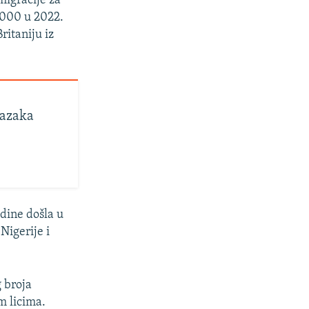
igracije za
.000 u 2022.
ritaniju iz
lazaka
odine došla u
Nigerije i
g broja
m licima.