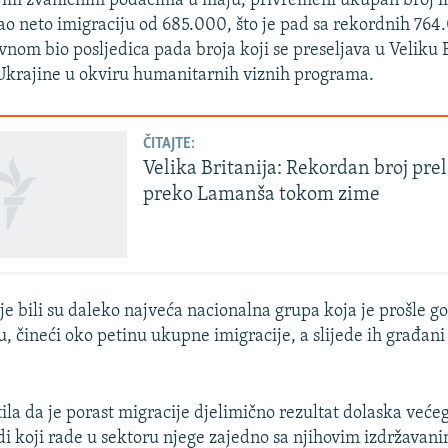
jim zvaničnim podacima u maju, privremeni ukupan broj im
ao neto imigraciju od 685.000, što je pad sa rekordnih 764
vnom bio posljedica pada broja koji se preseljava u Veliku B
Ukrajine u okviru humanitarnih viznih programa.
ČITAJTE:
Velika Britanija: Rekordan broj pre
preko Lamanša tokom zime
je bili su daleko najveća nacionalna grupa koja je prošle g
u, čineći oko petinu ukupne imigracije, a slijede ih građani 
ila da je porast migracije djelimično rezultat dolaska veće
udi koji rade u sektoru njege zajedno sa njihovim izdržavani