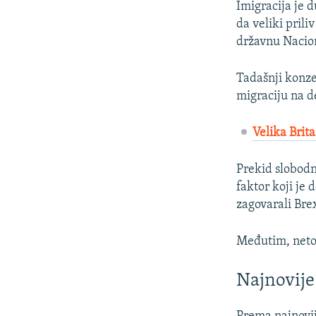
Imigracija je d
da veliki prili
državnu Nacion
Tadašnji konze
migraciju na de
Velika Brit
Prekid slobodno
faktor koji je 
zagovarali Brex
Međutim, neto m
Najnovije