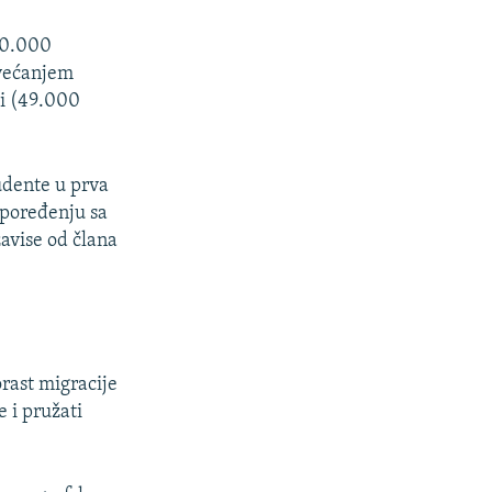
300.000
većanjem
ti (49.000
tudente u prva
 poređenju sa
avise od člana
orast migracije
e i pružati