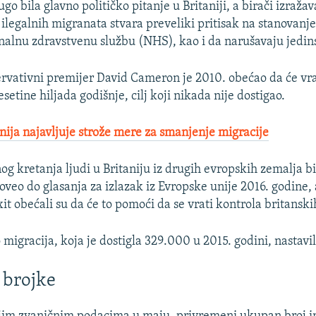
ugo bila glavno političko pitanje u Britaniji, a birači izraža
v ilegalnih migranata stvara preveliki pritisak na stanovanj
alnu zdravstvenu službu (NHS), kao i da narušavaju jedins
rvativni premijer David Cameron je 2010. obećao da će vra
setine hiljada godišnje, cilj koji nikada nije dostigao.
anija najavljuje strože mere za smanjenje migracije
g kretanja ljudi u Britaniju iz drugih evropskih zemalja bi
doveo do glasanja za izlazak iz Evropske unije 2016. godine, 
it obećali su da će to pomoći da se vrati kontrola britansk
igracija, koja je dostigla 329.000 u 2015. godini, nastavila
 brojke