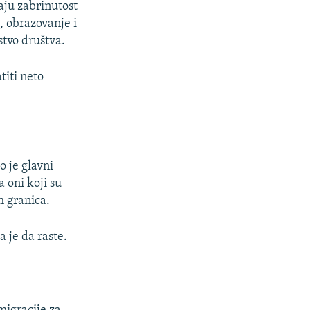
vaju zabrinutost
e, obrazovanje i
tvo društva.
titi neto
o je glavni
a oni koji su
ih granica.
 je da raste.