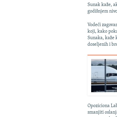
Sunak kaže, ak
godišnjem nivo
Vodeći zagovar
koji, kako pok
Sunaka, kaže k
doseljenih i br
Opoziciona Lab
smanjiti oslan