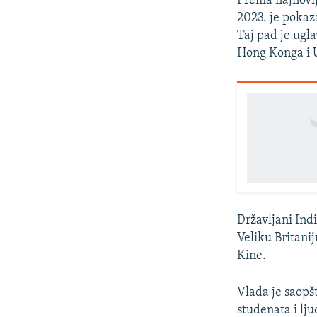
Prema najnovi
2023. je pokaz
Taj pad je ugla
Hong Konga i 
Državljani Indi
Veliku Britanij
Kine.
Vlada je saopšt
studenata i lj