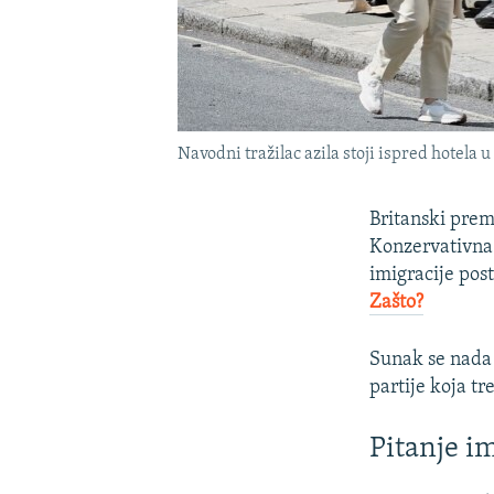
Navodni tražilac azila stoji ispred hotela u
Britanski prem
Konzervativna 
imigracije post
Zašto?
Sunak se nada 
partije koja t
Pitanje i