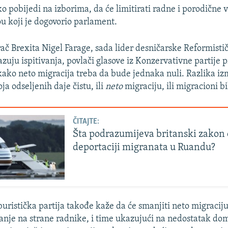
o pobijedi na izborima, da će limitirati radne i porodične v
u koji je dogovorio parlament.
ač Brexita Nigel Farage, sada lider desničarske Reformistič
azuju ispitivanja, povlači glasove iz Konzervativne partije 
ako neto migracija treba da bude jednaka nuli. Razlika i
oja odseljenih daje čistu, ili
neto
migraciju, ili migracioni bi
ČITAJTE:
Šta podrazumijeva britanski zakon 
deportaciji migranata u Ruandu?
uristička partija takođe kaže da će smanjiti neto migraciju
janje na strane radnike, i time ukazujući na nedostatak d