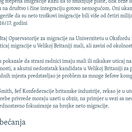
kog stepena imigracije kažu da to smanjuje plate, dok brze
 na društvo i čine integraciju gotovo nemogućom. Oni ukaz
ugeriše da su neto troškovi imigracije bili više od četiri milij
16/17. godini
taj Opservatorije za migracije na Univerzitetu u Oksfordu 
uticaj migracije u Velikoj Britaniji mali, ali zavisi od okolno
u pokazale da strani radnici imaju mali ili nikakav uticaj n
enosti, a akutni nedostatak kandidata u Velikoj Britaniji za
dnih mjesta predstavljao je problem za mnoge šefove komp
ith, šef Konfederacije britanske industrije, rekao je u ut
ebe privrede moraju uzeti u obzir, na primjer u vezi sa n
 jednostavno fokusiranje na brojke neto migracije.
bećanja