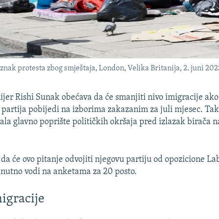
 znak protesta zbog smještaja, London, Velika Britanija, 2. juni 202
ijer Rishi Sunak obećava da će smanjiti nivo imigracije ak
partija pobijedi na izborima zakazanim za juli mjesec. Tak
ala glavno poprište političkih okršaja pred izlazak birača n
da će ovo pitanje odvojiti njegovu partiju od opozicione La
renutno vodi na anketama za 20 posto.
migracije