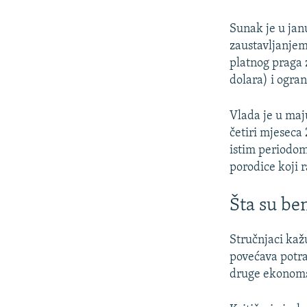
Sunak je u jan
zaustavljanje
platnog praga 
dolara) i ogra
Vlada je u maj
četiri mjeseca
istim periodom
porodice koji r
Šta su ben
Stručnjaci kažu
povećava potra
druge ekonoms