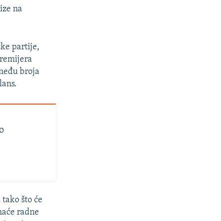
ize na
ke partije,
premijera
zmeđu broja
lans.
o
 tako što će
omaće radne