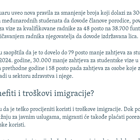
uaru uveo nova pravila za smanjenje broja koji dolazi za 
m međunarodnih studenata da dovode članove porodice, po
za vize za kvalifikovane radnike za 48 posto na 38.700 fun
ničavanjem radnika njegovatelja da dovode izdržavana lica.
u saopštila da je to dovelo do 79 posto manje zahtjeva za s
 2024. godine, 30.000 manje zahtjeva za studentske vize u
 prethodne godine i 58 posto pada zahtjeva za osobe koje z
adi u sektoru zdravstva i njege.
efiti i troškovi imigracije?
 da je teško procijeniti koristi i troškove imigracije. Dok p
žnju za javnim uslugama, migranti će takođe plaćati porez
ke koristi.