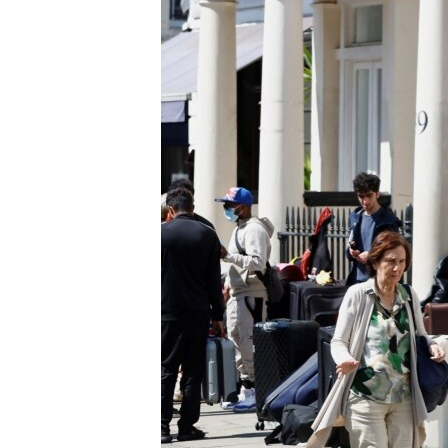
ISPRIČAJ MI
DNEVNO@RSE
SPECIJALI RSE
VIŠE OD NASLOVA
GENOCID U SREBRENICI
POPLAVE I KLIZIŠTA U BIH 2024.
TV LIBERTY
POST SCRIPTUM
MOJA EVROPA
TRI DECENIJE OD RATA U BIH
SVE KARTE DEJTONA
NASTANAK I RASPAD JUGOSLAVIJE