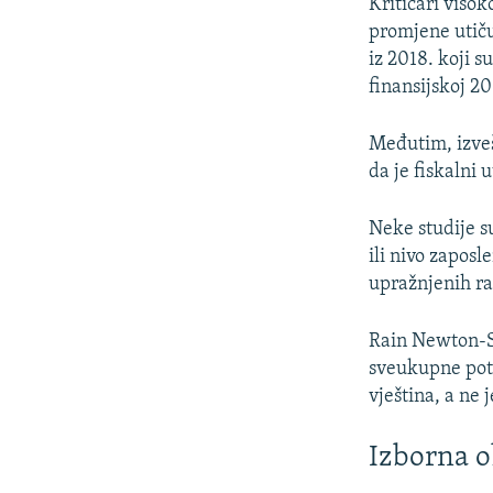
Kritičari viso
promjene utiču
iz 2018. koji s
finansijskoj 20
Međutim, izveš
da je fiskalni 
Neke studije s
ili nivo zaposl
upražnjenih ra
Rain Newton-Sm
sveukupne potr
vještina, a ne
Izborna o