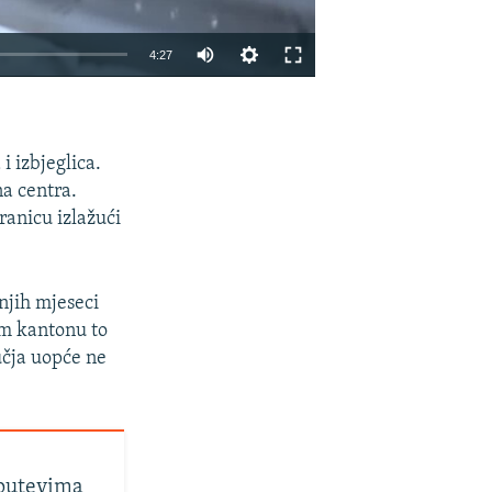
4:27
EMBED
PODIJELI
 izbjeglica.
na centra.
ranicu izlažući
njih mjeseci
om kantonu to
učja uopće ne
putevima