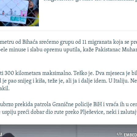
metru od Bihaća srećemo grupu od 11 migranata koja se p
bele minuse i slabu opremu uputila, kaže Pakistanac Muha
 300 kilometara maksimalno. Teško je. Dva mjeseca je bil
 je pao snijeg i kiša, teže je, ali ja i dalje idem. U Italiju. 
akil.
ubrzo prekida patrola Granične policije BiH i vraća ih u cen
uspiju preći dobar dio rute preko Plješevice, neki i zalutaj
u
EMBED