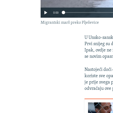
0:00
Migrantski marš preko Plješevice
U Unsko-sansko
Prvi snijeg su 
Ipak, ovdje ne
se novim opasn
Nastojeći doći
koriste sve op
je prije svega 
odvraćaju ove 