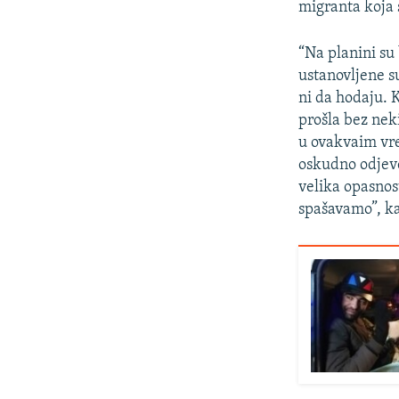
migranta koja s
“Na planini su 
ustanovljene s
ni da hodaju. 
prošla bez neki
u ovakvaim vre
oskudno odjev
velika opasnost
spašavamo”, ka