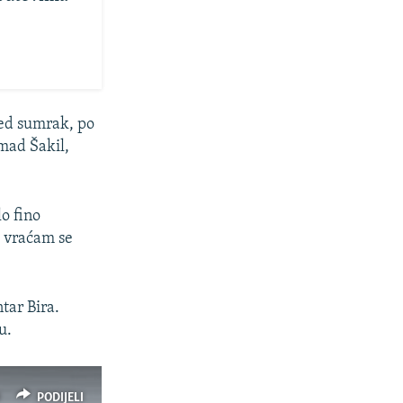
red sumrak, po
mad Šakil,
o fino
Ne vraćam se
tar Bira.
u.
PODIJELI