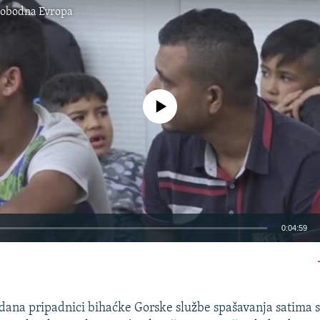
lobodna Evropa
No media source currently available
0:04:59
EMBED
 dana pripadnici bihaćke Gorske službe spašavanja satima su 