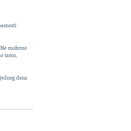
pasnosti
e. Ne možemo
mo tamo,
e jednog dana