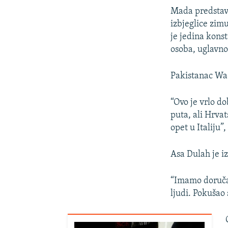
Mada predstavni
izbjeglice zimu
je jedina kons
osoba, uglavno
Pakistanac Waq
“Ovo je vrlo do
puta, ali Hrva
opet u Italiju”,
Asa Dulah je i
“Imamo doručak
ljudi. Pokušao 