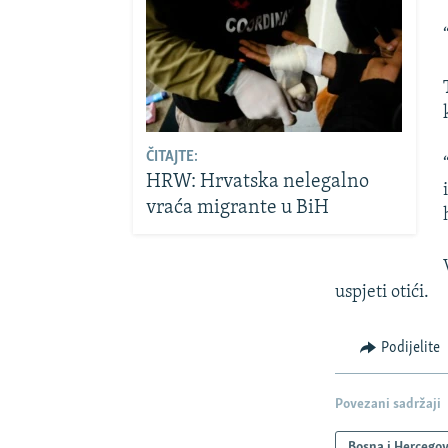
ČITAJTE:
HRW: Hrvatska nelegalno
vraća migrante u BiH
uspjeti otići.
Podijelite
Povezani sadržaji
Bosna i Hercego