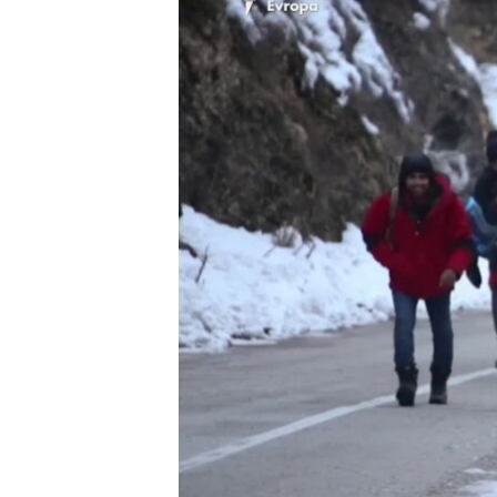
ISPRIČAJ MI
DNEVNO@RSE
SPECIJALI RSE
VIŠE OD NASLOVA
GENOCID U SREBRENICI
POPLAVE I KLIZIŠTA U BIH 2024.
TV LIBERTY
POST SCRIPTUM
MOJA EVROPA
TRI DECENIJE OD RATA U BIH
SVE KARTE DEJTONA
NASTANAK I RASPAD JUGOSLAVIJE