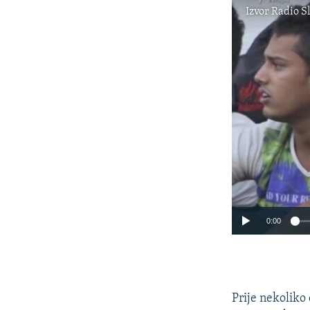
Izvor
Radio S
0:00
Prije nekoliko