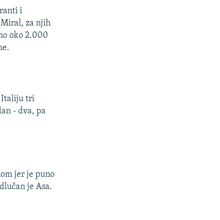
ranti i
Miral, za njih
tno oko 2.000
me.
taliju tri
dan - dva, pa
nom jer je puno
odlučan je Asa.