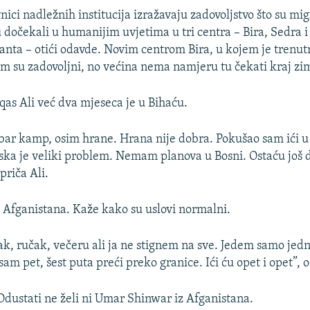
ci nadležnih institucija izražavaju zadovoljstvo što su mig
 dočekali u humanijim uvjetima u tri centra – Bira, Sedra i 
tanta – otići odavde. Novim centrom Bira, u kojem je trenu
m su zadovoljni, no većina nema namjeru tu čekati kraj zi
as Ali već dva mjeseca je u Bihaću.
bar kamp, osim hrane. Hrana nije dobra. Pokušao sam ići u I
tska je veliki problem. Nemam planova u Bosni. Ostaću još 
 priča Ali.
z Afganistana. Kaže kako su uslovi normalni.
, ručak, večeru ali ja ne stignem na sve. Jedem samo jed
sam pet, šest puta preći preko granice. Ići ću opet i opet”, 
Odustati ne želi ni Umar Shinwar iz Afganistana.