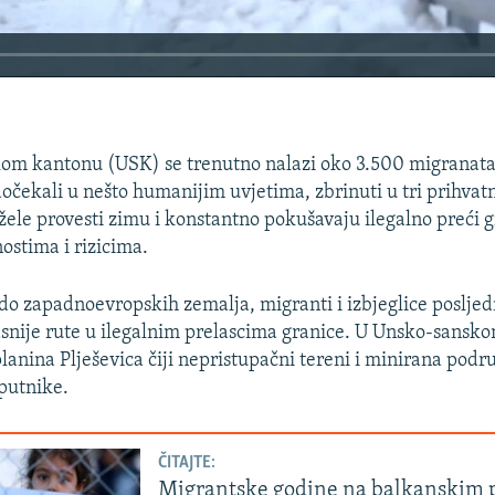
m kantonu (USK) se trenutno nalazi oko 3.500 migranata i
dočekali u nešto humanijim uvjetima, zbrinuti u tri prihvat
 žele provesti zimu i konstantno pokušavaju ilegalno preći g
ostima i rizicima.
 do zapadnoevropskih zemalja, migranti i izbjeglice posljed
asnije rute u ilegalnim prelascima granice. U Unsko-sansk
planina Plješevica čiji nepristupačni tereni i minirana podr
putnike.
ČITAJTE:
Migrantske godine na balkanskim 