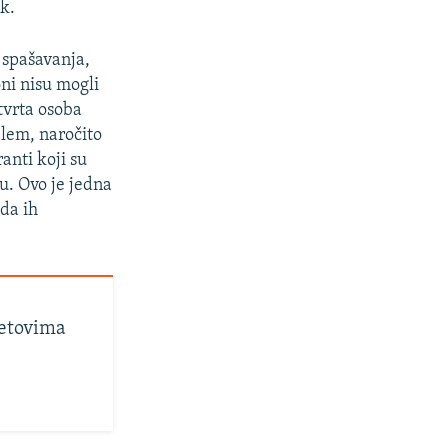
ak.
e spašavanja,
ni nisu mogli
tvrta osoba
px
širina
blem, naročito
nti koji su
. Ovo je jedna
 da ih
etovima