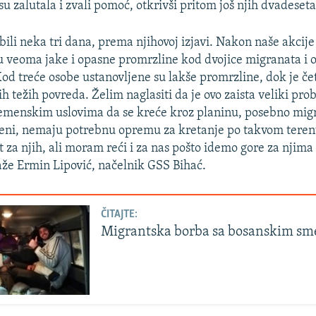
u zalutala i zvali pomoć, otkrivši pritom još njih dvadeset
bili neka tri dana, prema njihovoj izjavi. Nakon naše akcij
u veoma jake i opasne promrzline kod dvojice migranata i o
Kod treće osobe ustanovljene su lakše promrzline, dok je če
h težih povreda. Želim naglasiti da je ovo zaista veliki pro
menskim uslovima da se kreće kroz planinu, posebno migra
eni, nemaju potrebnu opremu za kretanje po takvom terenu
 za njih, ali moram reći i za nas pošto idemo gore za njima
že Ermin Lipović, načelnik GSS Bihać.
ČITAJTE:
Migrantska borba sa bosanskim sm