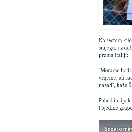
Na šestom kilo
snijegu, uz de
prema Italiji:
“Moramo hodati
vrijeme, ali sad
nazad”, kaže Š
Pohod im ipak 
Pojedine grupe 
Snovi o mir