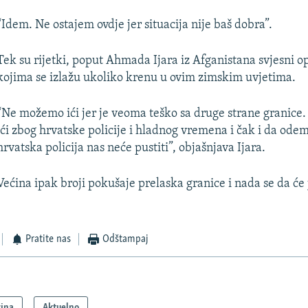
“Idem. Ne ostajem ovdje jer situacija nije baš dobra”.
Tek su rijetki, poput Ahmada Ijara iz Afganistana svjesni o
kojima se izlažu ukoliko krenu u ovim zimskim uvjetima.
“Ne možemo ići jer je veoma teško sa druge strane granic
ići zbog hrvatske policije i hladnog vremena i čak i da ode
hrvatska policija nas neće pustiti”, objašnjava Ijara.
Većina ipak broji pokušaje prelaska granice i nada se da ć
Pratite nas
Odštampaj
vina
Aktuelno