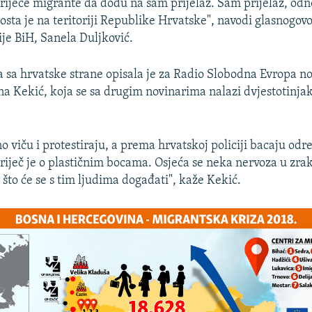
riječe migrante da dođu na sam prijelaz. Sam prijelaz, odn
osta je na teritoriji Republike Hrvatske", navodi glasnogov
ije BiH, Sanela Duljković.
a sa hrvatske strane opisala je za Radio Slobodna Evropa n
a Kekić, koja se sa drugim novinarima nalazi dvjestotinja
o viču i protestiraju, a prema hrvatskoj policiji bacaju odr
riječ je o plastičnim bocama. Osjeća se neka nervoza u zrak
što će se s tim ljudima događati", kaže Kekić.