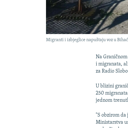
Migranti i izbjeglice napuštaju voz u Bihać
Na Graničnom p
i migranata, a
za Radio Slobo
U blizini gran
250 migranata i
jednom trenutk
"S obzirom da 
Ministarstva u