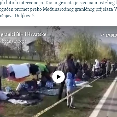
ih hitnih intervencija. Dio migranata je sjeo na most zbog 
ogućen promet preko Međunarodnog graničnog prijelaza V
ašnjava Duljković.
 granici BiH i Hrvatske
EMBED
lobodna Evropa
No media source currently available