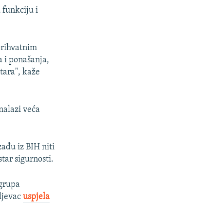
 funkciju i
prihvatnim
 i ponašanja,
tara", kaže
nalazi veća
ađu iz BIH niti
tar sigurnosti.
 grupa
aljevac
uspjela