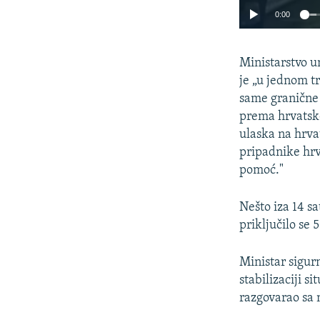
0:00
Ministarstvo u
je „u jednom t
same granične 
prema hrvatsko
ulaska na hrva
pripadnike hrva
pomoć."
Nešto iza 14 s
priključilo se
Ministar sigur
stabilizaciji 
razgovarao sa