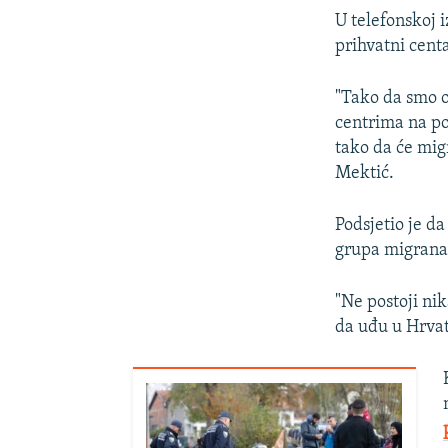
U telefonskoj i
prihvatni cent
"Tako da smo o
centrima na p
tako da će mig
Mektić.
Podsjetio je d
grupa migranat
"Ne postoji ni
da uđu u Hrvat