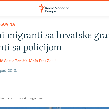
EGOVINA
i migranti sa hrvatske gra
nti sa policijom
ić
Selma Boračić-Mršo
Enis Zebić
opad, 2018.
obodna Evropa u vaš Google izvor