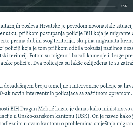
0:37
EMBED
nutarnjih poslova Hrvatske je povodom novonastale situacij
renutku, prilikom postupanja policije BiH koja je migrante
crte prema dubini svog teritorija, skupina migranata kren
j policiji koja je tom prilikom odbila pokušaj nasilnog ne
tski teritorij. Potom su migranti bacali kamenje i druge p
tske policije. Dva policajca su lakše ozlijeđena te su zatraž
ati dosadašnjem broju temeljne i interventne policije sa hrv
 50-ak novih interventnih policajaca sa zaštitnom opremom.
nosti BIH Dragan Mektić kazao je danas kako ministarstvo 
situacije u Unsko-sanskom kantonu (USK). On je naveo kako 
 nadležnim u ovom kantonu o problemima smještaja migran