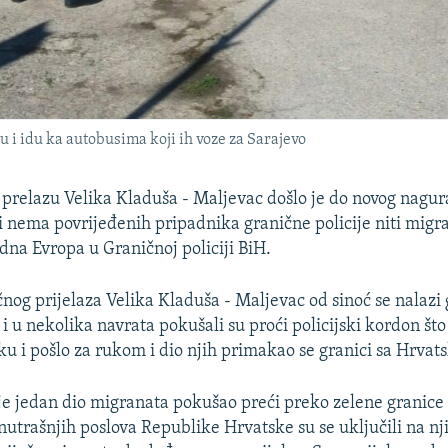
u i idu ka autobusima koji ih voze za Sarajevo
relazu Velika Kladuša - Maljevac došlo je do novog nagura
li nema povrijeđenih pripadnika granične policije niti migra
dna Evropa u Graničnoj policiji BiH.
ičnog prijelaza Velika Kladuša - Maljevac od sinoć se nalazi
 u nekolika navrata pokušali su proći policijski kordon što
u i pošlo za rukom i dio njih primakao se granici sa Hrvat
je jedan dio migranata pokušao preći preko zelene granice 
nutrašnjih poslova Republike Hrvatske su se uključili na n