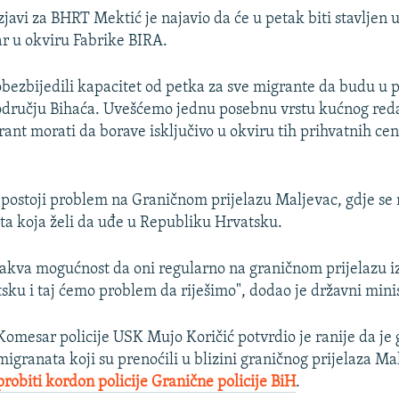
zjavi za BHRT Mektić je najavio da će u petak biti stavljen u
ar u okviru Fabrike BIRA.
bezbijedili kapacitet od petka za sve migrante da budu u 
odručju Bihaća. Uvešćemo jednu posebnu vrstu kućnog reda
rant morati da borave isključivo u okviru tih prihvatnih cen
a postoji problem na Graničnom prijelazu Maljevac, gdje se 
a koja želi da uđe u Republiku Hrvatsku.
kakva mogućnost da oni regularno na graničnom prijelazu iz
sku i taj ćemo problem da riješimo", dodao je državni minis
Komesar policije USK Mujo Koričić potvrdio je ranije da je
migranata koji su prenoćili u blizini graničnog prijelaza M
probiti kordon policije Granične policije BiH
.