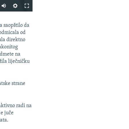
PODIJELI
a saopštilo da
 odmicala od
ula direktno
zakonitog
redmete na
ila liječničku
px
širina
atske strane
aktivno radi na
je juče
ata.