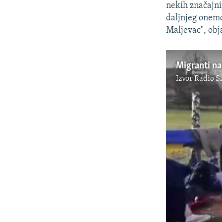
nekih značajnij
daljnjeg onem
Maljevac", obj
Migranti na
Izvor
Radio S