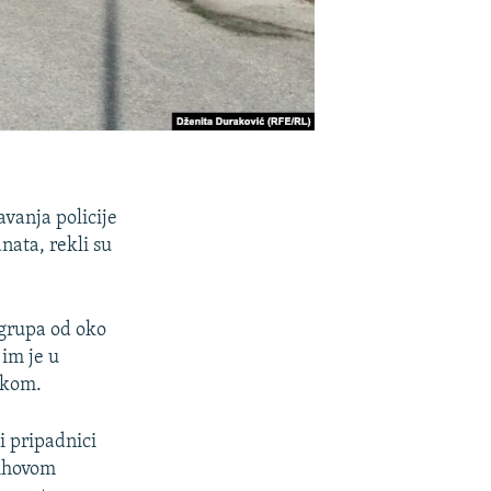
vanja policije
nata, rekli su
 grupa od oko
 im je u
skom.
i pripadnici
jihovom