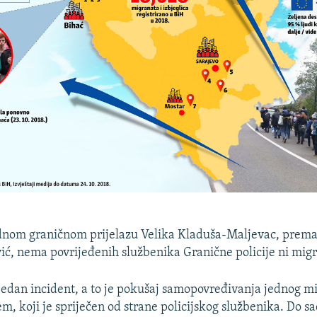
om graničnom prijelazu Velika Kladuša-Maljevac, prema
ić, nema povrijeđenih službenika Granične policije ni mig
 jedan incident, a to je pokušaj samopovređivanja jednog m
, koji je spriječen od strane policijskog službenika. Do sa