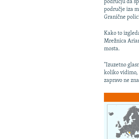
području da sp
područje iza m
Granične polic
Kako to izgled
Mrežnica Arian
mosta.
"Izuzetno glasn
koliko vidimo, 
zapravo ne zna 