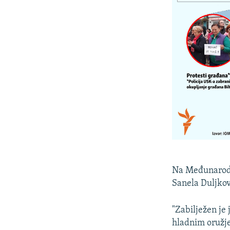
Na Međunarodn
Sanela Duljkov
"Zabilježen je
hladnim oružjem