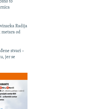
osno to
ornica
ovinarka Radija
k metara od
eđene stvari –
u, jer se