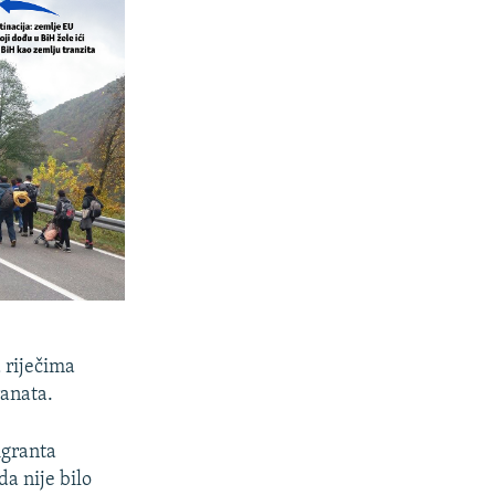
 riječima
ranata.
igranta
da nije bilo