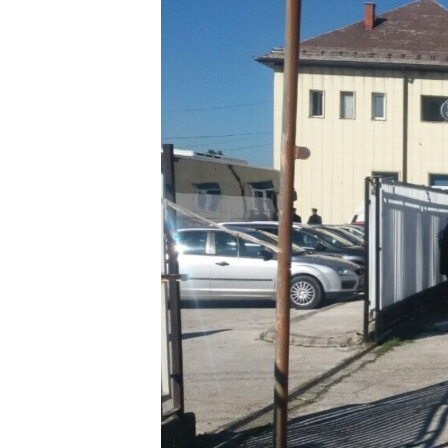
ISPRIČAJ MI
DNEVNO@RSE
SPECIJALI RSE
VIŠE OD NASLOVA
GENOCID U SREBRENICI
POPLAVE I KLIZIŠTA U BIH 2024.
TV LIBERTY
POST SCRIPTUM
MOJA EVROPA
TRI DECENIJE OD RATA U BIH
SVE KARTE DEJTONA
NASTANAK I RASPAD JUGOSLAVIJE