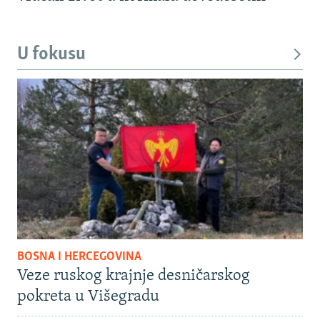
U fokusu
BOSNA I HERCEGOVINA
Veze ruskog krajnje desničarskog
pokreta u Višegradu