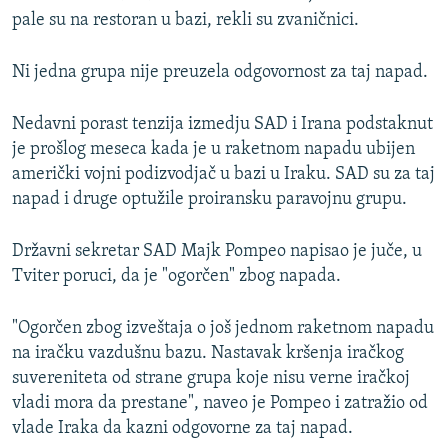
pale su na restoran u bazi, rekli su zvaničnici.
Ni jedna grupa nije preuzela odgovornost za taj napad.
Nedavni porast tenzija izmedju SAD i Irana podstaknut
je prošlog meseca kada je u raketnom napadu ubijen
američki vojni podizvodjač u bazi u Iraku. SAD su za taj
napad i druge optužile proiransku paravojnu grupu.
Državni sekretar SAD Majk Pompeo napisao je juče, u
Tviter poruci, da je "ogorčen" zbog napada.
"Ogorčen zbog izveštaja o još jednom raketnom napadu
na iračku vazdušnu bazu. Nastavak kršenja iračkog
suvereniteta od strane grupa koje nisu verne iračkoj
vladi mora da prestane", naveo je Pompeo i zatražio od
vlade Iraka da kazni odgovorne za taj napad.