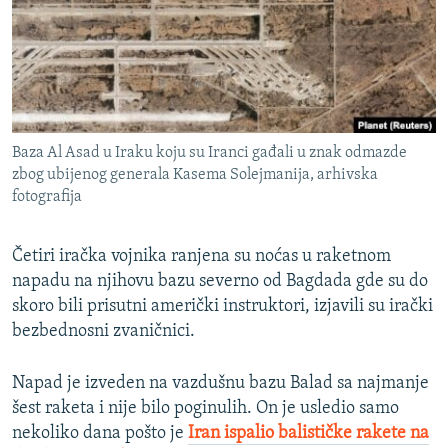
ISPRIČAJ MI
DNEVNO@RSE
SPECIJALI RSE
VIŠE OD NASLOVA
PRATITE NAS
Baza Al Asad u Iraku koju su Iranci gađali u znak odmazde
GENOCID U SREBRENICI
zbog ubijenog generala Kasema Solejmanija, arhivska
fotografija
POPLAVE I KLIZIŠTA U BIH 2024.
TV LIBERTY
Sve RFE/RL stranice
Četiri iračka vojnika ranjena su noćas u raketnom
POST SCRIPTUM
napadu na njihovu bazu severno od Bagdada gde su do
skoro bili prisutni američki instruktori, izjavili su irački
MOJA EVROPA
bezbednosni zvaničnici.
TRI DECENIJE OD RATA U BIH
SVE KARTE DEJTONA
Napad je izveden na vazdušnu bazu Balad sa najmanje
šest raketa i nije bilo poginulih. On je usledio samo
NASTANAK I RASPAD JUGOSLAVIJE
nekoliko dana pošto je
Iran ispalio balističke rakete na