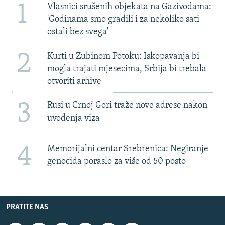
1
Vlasnici srušenih objekata na Gazivodama:
'Godinama smo gradili i za nekoliko sati
ostali bez svega'
2
Kurti u Zubinom Potoku: Iskopavanja bi
mogla trajati mjesecima, Srbija bi trebala
otvoriti arhive
3
Rusi u Crnoj Gori traže nove adrese nakon
uvođenja viza
4
Memorijalni centar Srebrenica: Negiranje
genocida poraslo za više od 50 posto
PRATITE NAS