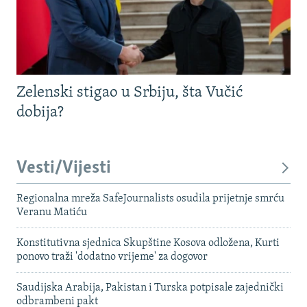
Zelenski stigao u Srbiju, šta Vučić
dobija?
Vesti/Vijesti
Regionalna mreža SafeJournalists osudila prijetnje smrću
Veranu Matiću
Konstitutivna sjednica Skupštine Kosova odložena, Kurti
ponovo traži 'dodatno vrijeme' za dogovor
Saudijska Arabija, Pakistan i Turska potpisale zajednički
odbrambeni pakt