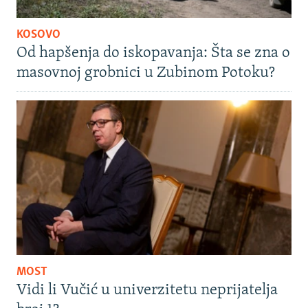
KOSOVO
Od hapšenja do iskopavanja: Šta se zna o
masovnoj grobnici u Zubinom Potoku?
MOST
Vidi li Vučić u univerzitetu neprijatelja