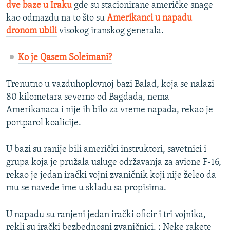
dve baze u Iraku
gde su stacionirane američke snage
kao odmazdu na to što su
Amerikanci u napadu
dronom ubili
visokog iranskog generala.
Ko je Qasem Soleimani?
Trenutno u vazduhoplovnoj bazi Balad, koja se nalazi
80 kilometara severno od Bagdada, nema
Amerikanaca i nije ih bilo za vreme napada, rekao je
portparol koalicije.
U bazi su ranije bili američki instruktori, savetnici i
grupa koja je pružala usluge održavanja za avione F-16,
rekao je jedan irački vojni zvaničnik koji nije želeo da
mu se navede ime u skladu sa propisima.
U napadu su ranjeni jedan irački oficir i tri vojnika,
rekli su irački bezbednosni zvaničnici. ; Neke rakete