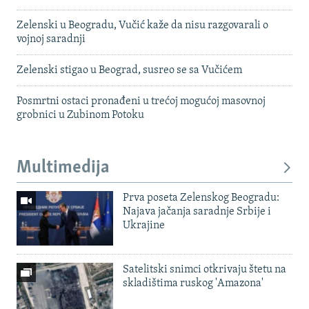
Zelenski u Beogradu, Vučić kaže da nisu razgovarali o
vojnoj saradnji
Zelenski stigao u Beograd, susreo se sa Vučićem
Posmrtni ostaci pronađeni u trećoj mogućoj masovnoj
grobnici u Zubinom Potoku
Multimedija
Prva poseta Zelenskog Beogradu:
Najava jačanja saradnje Srbije i
Ukrajine
Satelitski snimci otkrivaju štetu na
skladištima ruskog 'Amazona'