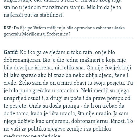
angažovanje oko ulaska u NATO. Mi smo zbog toga
stalno u jednom tranzitnom stanju. Mislim da je to
najkraći put za stabilnost.
RSE: Da li je po Vašem mišljenju bila opravdana zabrana ulaska
generalu Morillonu u Srebrenicu?
Ganić:
Koliko ga se sjećam u toku rata, on je bio
dobronamjeran. Bio je dio jedne mašinerije koja nije
bila dovoljno iskrena, niti efikasna. On nije čovijek koji
bi lako spavao ako bi znao da neko ubija djecu, žene i
civile. Želio sam da on u miru obavi tu svoju posjetu. Tu
je bilo puno grešaka u koracima. Neki mediji su njega
unaprijed osudili, a drugi su počeli da prave pompu od
te posjete. Onda su dosla pitanja - da li on trebao da
dođe tamo, kada je i šta uradio, šta nije uradio. Ja sam
njega doživio kao umjerenu, dobronamjernu ličnost. To
ne važi za politiku njegove zemlje i za politiku
međunarodne zajednice.