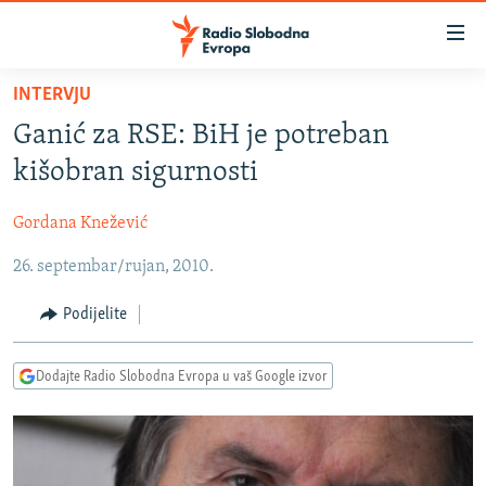
Dostupni
linkovi
Pređite
INTERVJU
na
VIJESTI
Ganić za RSE: BiH je potreban
glavni
BOSNA I HERCEGOVINA
sadržaj
kišobran sigurnosti
SRBIJA
Pređite
na
Gordana Knežević
KOSOVO
glavnu
26. septembar/rujan, 2010.
CRNA GORA
navigaciju
Pređite
VIZUELNO
Podijelite
na
PODCASTI
VIDEO
pretragu
Dodajte Radio Slobodna Evropa u vaš Google izvor
RAT U UKRAJINI
FOTOGALERIJE
KINA NA BALKANU
INFOGRAFIKE
RSE PRIČE IZ SVIJETA