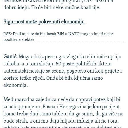
ne može nikakvu reformu progurati, čak i ako ima
dobru ideju. To će biti neke mučne koalicije.
Sigurnost može pokrenuti ekonomiju
RSE: Da li mislite da bi ulazak BiH u NATO mogao imati neke
pozitivne efekte?
Ganić:
Mogao bi iz prostog razloga što eliminiše opciju
sukoba, a u tom slučaju 50 posto političkih aktera
automatski nestaje sa scene, pogotovo oni koji prijete i
koriste teške riječi. Onda bi bila ključna samo
ekonomija.
Međunarodna zajednica neće da napravi potez koji bi
značio promjenu. Bosna i Hercegovina je kao pacijent
kome treba dati samo tabletu da ga smiri, da ga više ne
bude strah, a oni mu daju hiljadu infuzija ali ne i onu