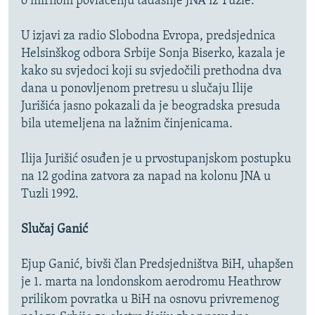
o mirnom povlačenju tadašnje JNA iz Tuzle.
U izjavi za radio Slobodna Evropa, predsjednica
Helsinškog odbora Srbije Sonja Biserko, kazala je
kako su svjedoci koji su svjedočili prethodna dva
dana u ponovljenom pretresu u slučaju Ilije
Jurišića jasno pokazali da je beogradska presuda
bila utemeljena na lažnim činjenicama.
Ilija Jurišić osuđen je u prvostupanjskom postupku
na 12 godina zatvora za napad na kolonu JNA u
Tuzli 1992.
Slučaj Ganić
Ejup Ganić, bivši član Predsjedništva BiH, uhapšen
je 1. marta na londonskom aerodromu Heathrow
prilikom povratka u BiH na osnovu privremenog