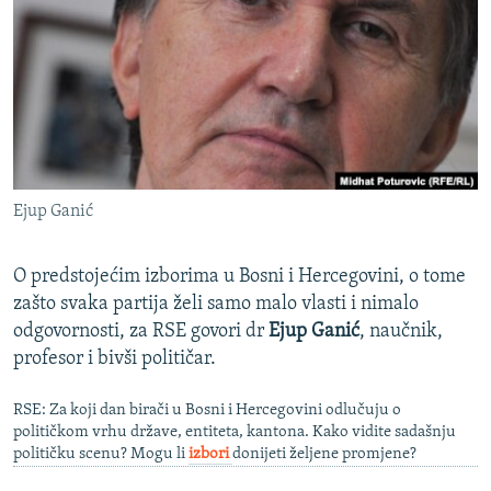
ISPRIČAJ MI
DNEVNO@RSE
SPECIJALI RSE
VIŠE OD NASLOVA
PRATITE NAS
GENOCID U SREBRENICI
Ejup Ganić
POPLAVE I KLIZIŠTA U BIH 2024.
TV LIBERTY
Sve RFE/RL stranice
O predstojećim izborima u Bosni i Hercegovini, o tome
POST SCRIPTUM
zašto svaka partija želi samo malo vlasti i nimalo
odgovornosti, za RSE govori dr
Ejup Ganić
, naučnik,
MOJA EVROPA
profesor i bivši političar.
TRI DECENIJE OD RATA U BIH
RSE: Za koji dan birači u Bosni i Hercegovini odlučuju o
SVE KARTE DEJTONA
političkom vrhu države, entiteta, kantona. Kako vidite sadašnju
NASTANAK I RASPAD JUGOSLAVIJE
političku scenu? Mogu li
izbori
donijeti željene promjene?