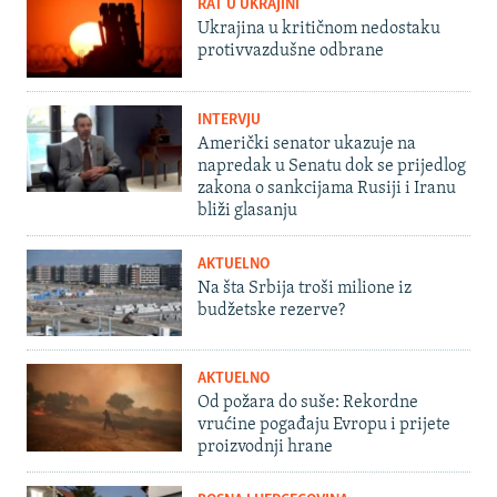
RAT U UKRAJINI
Ukrajina u kritičnom nedostaku
protivvazdušne odbrane
INTERVJU
Američki senator ukazuje na
napredak u Senatu dok se prijedlog
zakona o sankcijama Rusiji i Iranu
bliži glasanju
AKTUELNO
Na šta Srbija troši milione iz
budžetske rezerve?
AKTUELNO
Od požara do suše: Rekordne
vrućine pogađaju Evropu i prijete
proizvodnji hrane