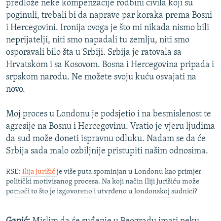
predlože neke kompenzacije rodbini civila koji su
poginuli, trebali bi da naprave par koraka prema Bosni
i Hercegovini. Ironija ovoga je što mi nikada nismo bili
neprijatelji, niti smo napadali tu zemlju, niti smo
osporavali bilo šta u Srbiji. Srbija je ratovala sa
Hrvatskom i sa Kosovom. Bosna i Hercegovina pripada i
srpskom narodu. Ne možete svoju kuću osvajati na
novo.
Moj proces u Londonu je podsjetio i na besmislenost te
agresije na Bosnu i Hercegovinu. Vratio je vjeru ljudima
da sud može doneti ispravnu odluku. Nadam se da će
Srbija sada malo ozbiljnije pristupiti našim odnosima.
RSE:
Ilija Jurišić
je više puta spominjan u Londonu kao primjer
politički motivisanog procesa. Na koji način Iliji Jurišiću može
pomoći to što je izgovoreno i utvrđeno u londonskoj sudnici?