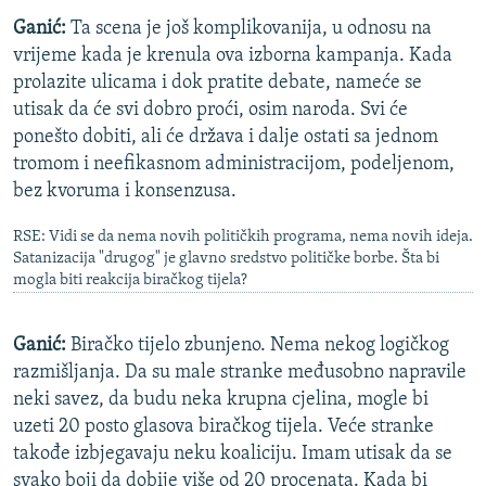
Ganić:
Ta scena je još komplikovanija, u odnosu na
vrijeme kada je krenula ova izborna kampanja. Kada
prolazite ulicama i dok pratite debate, nameće se
utisak da će svi dobro proći, osim naroda. Svi će
ponešto dobiti, ali će država i dalje ostati sa jednom
tromom i neefikasnom administracijom, podeljenom,
bez kvoruma i konsenzusa.
RSE: Vidi se da nema novih političkih programa, nema novih ideja.
Satanizacija "drugog" je glavno sredstvo političke borbe. Šta bi
mogla biti reakcija biračkog tijela?
Ganić:
Biračko tijelo zbunjeno. Nema nekog logičkog
razmišljanja. Da su male stranke međusobno napravile
neki savez, da budu neka krupna cjelina, mogle bi
uzeti 20 posto glasova biračkog tijela. Veće stranke
takođe izbjegavaju neku koaliciju. Imam utisak da se
svako boji da dobije više od 20 procenata. Kada bi