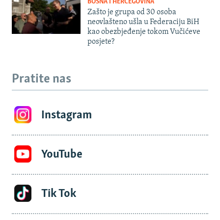
BOSNA I HERCEGOVINA
Zašto je grupa od 30 osoba
neovlašteno ušla u Federaciju BiH
kao obezbjeđenje tokom Vučićeve
posjete?
Pratite nas
Instagram
YouTube
Tik Tok