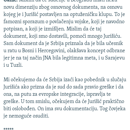
Ganić:
Mislim da će suđenje u Beogradu imati neku
novu dimenziju zbog osnovnog dokumenta, na osnovu
kojeg je i Jurišić postavljen na optuženičku klupu. To je
famozni sporazum o povlačenju vojske, koji je navodno
potpisan, a koji je izmišljen. Mislim da će taj
dokument, koji smo dostavili, pomoći mnogo Jurišiću.
Sam dokument da je Srbija priznala da je bila učesnik
u ratu u Bosni i Hercegovini, olakšava koncept odbrane
jer je na taj način JNA bila legitimna meta, i u Sarajevu
i u Tuzli.
Mi očekujemo da će Srbija izaći kao pobednik u slučaju
Jurišića ako prizna da je sud do sada pravio greške i da
ona, na putu za evropske integracije, ispravlja te
greške. U tom smislu, očekujem da će Jurišić praktično
biti oslobođen. On ima svu dokumentaciju. Tog čovjeka
je nemoguće osuditi.