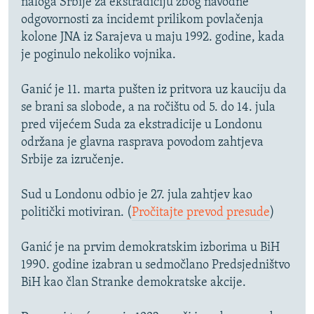
naloga Srbije za ekstradiciju zbog navodne
odgovornosti za incidemt prilikom povlačenja
kolone JNA iz Sarajeva u maju 1992. godine, kada
je poginulo nekoliko vojnika.
Ganić je 11. marta pušten iz pritvora uz kauciju da
se brani sa slobode, a na ročištu od 5. do 14. jula
pred vijećem Suda za ekstradicije u Londonu
održana je glavna rasprava povodom zahtjeva
Srbije za izručenje.
Sud u Londonu odbio je 27. jula zahtjev kao
politički motiviran. (
Pročitajte prevod presude
)
Ganić je na prvim demokratskim izborima u BiH
1990. godine izabran u sedmočlano Predsjedništvo
BiH kao član Stranke demokratske akcije.