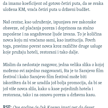
da imamo koeficijent od gotovo četiri puta, da se svaka
uložena KM, vraća četiri puta u državni budžet.
Naš centar, kao udruženje, ispunjava sve zakonske
obaveze, od plaćanja poreza i doprinosa na stalno
zaposlene i na angažovane ljude izvana. To je količina
novca koju mi vraćamo sami, kao institucija. Povrh
toga, pravimo povrat novca kroz različite druge usluge
koje pružaju hoteli, restorani i tako dalje.
Mislim da nedostaje razgovor, jedna velika slika o kojoj
možemo svi zajedno razgovarati, šta je to Sarajevo film
festival i kako Sarajevo film festival može biti
iskorišten da bi se uradila još bolja promocija, da bi se
još više novca slilo, kako u kase pojedinih hotela i
restorana, tako i na osnovu poreza u državnu kasu.
RSE:
Ove godine će čak Kosovo imati pet do devet