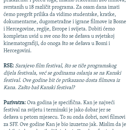
prikažemo. I pored toga, imamo rekordnih 266 filmova,
svrstanih u 18 različit programa. Za osam dana imati
ćemo pregršt prilika da vidimo studentske, kratke,
dokumentarne, dugometražne i igrane filmove iz Bosne
i Hercegovine, regije, Evrope i svijeta. Dobiti ćemo
kompletan uvid u sve ono što se dešava u svjetskoj
kinematografiji, do onoga što se dešava u Bosni i
Hercegovini.
RSE:
Sarajevo film festival, što se tiče programskog
dijela festivala, već se godinama oslanja se na Kanski
festival. Ove godine bit će prikazano dosta filmova iz
Kana. Zašto baš Kanski festival?
Purivatra:
Ova godina je specifična. Kan je najveći
festival na svijetu i terminski je jako dobar jer se
dešava u petom mjesecu. To su onda dobri, novi filmovi
za SFF. Ove godine Kan je bio izuzetno jak. Mislim da je