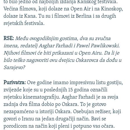
to bilo jedno od najboljih izdanja Kanskog festivala.
Većina filmova, koji dolaze na Open Air i na Kinoskop,
dolaze iz Kana. Tu su i filmovi iz Berlina i sa drugih
svjetskih festivala.
RSE:
Među ovogodišnjim gostima, dva su zvučna
imena, redatelj Asghar Farhadi i Pawel Pawlikowski.
Njihovi filmovi će biti prikazani u Open Airu. Da li je
bilo teško nagovoriti ovu dvojicu Oskarovca da dođu u
Sarajevo?
Purivatra:
Ove godine imamo impresivnu listu gostiju,
zvijezde koje su u poslednjih 15 godina označili
svjetsku kinematografiju. Asghar Farhadi
je sa svoja
zadnja dva filma dobio po Oskara. To je gotovo
nezapamćeno u istoriji Oskara. Osebujan režiser, koji
govori o Iranu na jedan drugačiji način. Bavi se
porodicom na način koji pleni i potpuno vas očara.