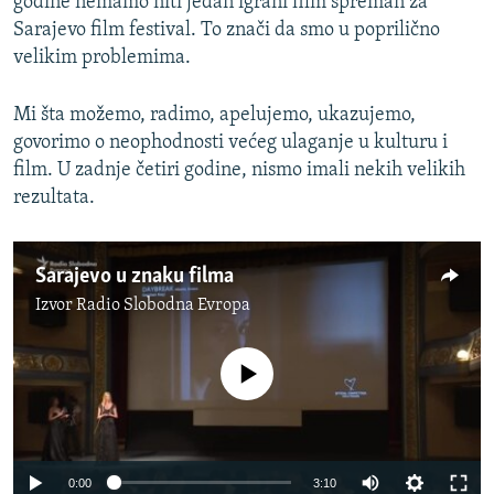
godine nemamo niti jedan igrani film spreman za
Sarajevo film festival. To znači da smo u poprilično
velikim problemima.
Mi šta možemo, radimo, apelujemo, ukazujemo,
govorimo o neophodnosti većeg ulaganje u kulturu i
film. U zadnje četiri godine, nismo imali nekih velikih
rezultata.
Sarajevo u znaku filma
Izvor
Radio Slobodna Evropa
No media source currently available
0:00
3:10