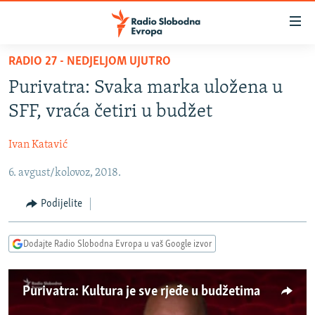
Dostupni
linkovi
Pređite
RADIO 27 - NEDJELJOM UJUTRO
na
VIJESTI
Purivatra: Svaka marka uložena u
glavni
BOSNA I HERCEGOVINA
sadržaj
SFF, vraća četiri u budžet
SRBIJA
Pređite
na
Ivan Katavić
KOSOVO
glavnu
6. avgust/kolovoz, 2018.
CRNA GORA
navigaciju
Pređite
VIZUELNO
Podijelite
na
PODCASTI
VIDEO
pretragu
Dodajte Radio Slobodna Evropa u vaš Google izvor
RAT U UKRAJINI
FOTOGALERIJE
KINA NA BALKANU
INFOGRAFIKE
Purivatra: Kultura je sve rjeđe u budžetima
RSE PRIČE IZ SVIJETA