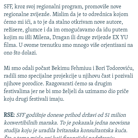
SFF, kroz svoj regionalni program, promoviše nove
regionalne zvijezde. Mislim da je to odrednica kojom
ćemo mi ići, a to je da stalno otkrivam nove autore,
režisere, glumce i da im omogućavamo da idu putem
kojim su išli Milena, Dragan ili druge zvijezde EX YU
filma. U ovome trenutku smo mnogo više orjentisani na
ono što dolazi.
Mi smo odali počast Bekimu Fehmiuu i Bori Todoroviću,
radili smo specijalne projekcije u njihovu čast i pozivali
njihove porodice. Razgovarati ćemo sa drugim
festivalima jer ne bi smo željeli da uzimamo dio priče
koju drugi festivali imaju.
RSE:
SFF godišnje donese prihod državi od 51 milion
konvertibilnih maraka. To je pokazala jedna neovisna
studija koju je uradila britanska konsultantska kuća.