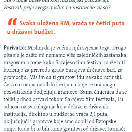
Šta o tome misle oni koji finansijski podržavaju
Festival, prije svega mislim na institucije vlasti?
Svaka uložena KM, vraća se četiri puta
u državni budžet.
Purivatra:
Mislim da je većina njih svjesna toga. Drugo
pitanje je zašto mi nemamo više zajedničkih sastanaka,
razgovora o tome kako Sarajevo film festival može biti
korisnije za privredu grada Sarajeva ili čitave BiH, za
promociju. Mislim da ti grantovi idu nekako rutinski.
Često tu nema nekih kriterija na koje se oni mogu
pozvati kada dodjeljuju grantove. Sama činjenica da se
toliki prihod ostvari tokom Sarajevo film festivala, i u
odnosu na sva ulaganja koja dolaze iz državnih
institucija, direktno u budžet se vraća 2,1 puta,
uključujući i grantove koje smo dobili od Evropske
unije. Kada bi to bili samo grantovi od države, to znači