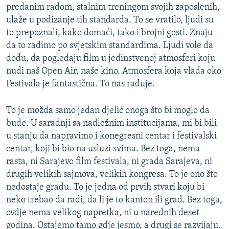
predanim radom, stalnim treningom svojih zaposlenih,
ulaže u podizanje tih standarda. To se vratilo, ljudi su
to prepoznali, kako domaći, tako i brojni gosti. Znaju
da to radimo po svjetskim standardima. Ljudi vole da
dođu, da pogledaju film u jedinstvenoj atmosferi koju
nudi naš Open Air, naše kino. Atmosfera koja vlada oko
Festivala je fantastična. To nas raduje.
To je možda samo jedan djelić onoga što bi moglo da
bude. U saradnji sa nadležnim institucijama, mi bi bili
u stanju da napravimo i konegresni centar i festivalski
centar, koji bi bio na usluzi svima. Bez toga, nema
rasta, ni Sarajevo film festivala, ni grada Sarajeva, ni
drugih velikih sajmova, velikih kongresa. To je ono što
nedostaje gradu. To je jedna od prvih stvari koju bi
neko trebao da radi, da li je to kanton ili grad. Bez toga,
ovdje nema velikog napretka, ni u narednih deset
godina. Ostajemo tamo gdje jesmo, a drugi se razvijaju.