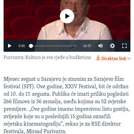
ISPRIČAJ MI
DNEVNO@RSE
No media source currently available
SPECIJALI RSE
VIŠE OD NASLOVA
PRATITE NAS
0:00
10:37
GENOCID U SREBRENICI
Purivatra: Kultura je sve rjeđe u budžetima
Direktan link
POPLAVE I KLIZIŠTA U BIH 2024.
TV LIBERTY
Sve RFE/RL stranice
Mjesec avgust u Sarajevu je sinonim za Sarajevo film
POST SCRIPTUM
festival (SFF). Ove godine, XXIV Festival, bit će održan
MOJA EVROPA
od 10. do 17. avgusta. Publika će imati priliku pogledati
266 filmova iz 56 zemalja, među kojima su 52 svjetske
TRI DECENIJE OD RATA U BIH
premijere. „Ove godine imamo impresivnu listu gostiju,
SVE KARTE DEJTONA
zvijezde koje su u poslednjih 15 godina označili
svjetsku kinematografiju“, rekao je za RSE direktor
NASTANAK I RASPAD JUGOSLAVIJE
Festivala, Mirsad Purivatra.