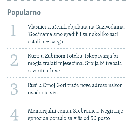
Popularno
1
Vlasnici srušenih objekata na Gazivodama:
'Godinama smo gradili i za nekoliko sati
ostali bez svega'
2
Kurti u Zubinom Potoku: Iskopavanja bi
mogla trajati mjesecima, Srbija bi trebala
otvoriti arhive
3
Rusi u Crnoj Gori traže nove adrese nakon
uvođenja viza
4
Memorijalni centar Srebrenica: Negiranje
genocida poraslo za više od 50 posto