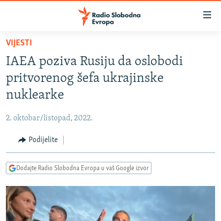
Dostupni
linkovi
Pređite
VIJESTI
na
VIJESTI
IAEA poziva Rusiju da oslobodi
glavni
BOSNA I HERCEGOVINA
sadržaj
pritvorenog šefa ukrajinske
SRBIJA
Pređite
nuklearke
na
KOSOVO
glavnu
2. oktobar/listopad, 2022.
CRNA GORA
navigaciju
Pređite
Podijelite
VIZUELNO
na
PODCASTI
VIDEO
pretragu
Dodajte Radio Slobodna Evropa u vaš Google izvor
RAT U UKRAJINI
FOTOGALERIJE
KINA NA BALKANU
INFOGRAFIKE
RSE PRIČE IZ SVIJETA