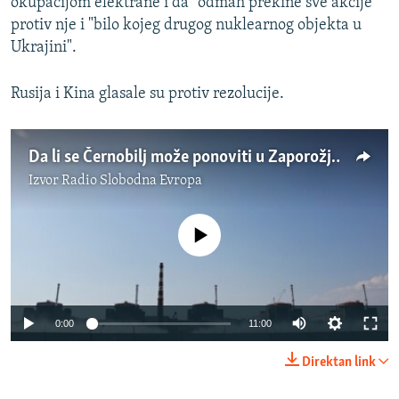
okupacijom elektrane i da "odmah prekine sve akcije"
protiv nje i "bilo kojeg drugog nuklearnog objekta u
Ukrajini".
Rusija i Kina glasale su protiv rezolucije.
Da li se Černobilj može ponoviti u Zaporožju?
Izvor
Radio Slobodna Evropa
No media source currently available
Auto
0:00
11:00
240p
Direktan link
360p