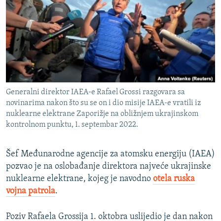
ISPRIČAJ MI
DNEVNO@RSE
SPECIJALI RSE
VIŠE OD NASLOVA
PRATITE NAS
GENOCID U SREBRENICI
Generalni direktor IAEA-e Rafael Grossi razgovara sa
POPLAVE I KLIZIŠTA U BIH 2024.
novinarima nakon što su se on i dio misije IAEA-e vratili iz
nuklearne elektrane Zaporižje na obližnjem ukrajinskom
TV LIBERTY
Sve RFE/RL stranice
kontrolnom punktu, 1. septembar 2022.
POST SCRIPTUM
MOJA EVROPA
Šef Međunarodne agencije za atomsku energiju (IAEA)
pozvao je na oslobađanje direktora najveće ukrajinske
TRI DECENIJE OD RATA U BIH
nuklearne elektrane, kojeg je navodno
otela ruska
SVE KARTE DEJTONA
vojna patrola
.
NASTANAK I RASPAD JUGOSLAVIJE
Poziv Rafaela Grossija 1. oktobra uslijedio je dan nakon