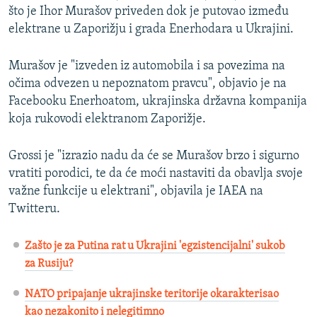
što je Ihor Murašov priveden dok je putovao između
elektrane u Zaporižju i grada Enerhodara u Ukrajini.
Murašov je "izveden iz automobila i sa povezima na
očima odvezen u nepoznatom pravcu", objavio je na
Facebooku Enerhoatom, ukrajinska državna kompanija
koja rukovodi elektranom Zaporižje.
Grossi je "izrazio nadu da će se Murašov brzo i sigurno
vratiti porodici, te da će moći nastaviti da obavlja svoje
važne funkcije u elektrani", objavila je IAEA na
Twitteru.
Zašto je za Putina rat u Ukrajini 'egzistencijalni' sukob
za Rusiju?
NATO pripajanje ukrajinske teritorije okarakterisao
kao nezakonito i nelegitimno