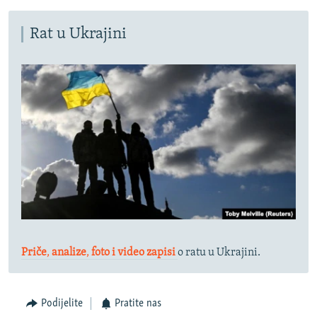
Auto
240p
360p
480p
480p
Rat u Ukrajini
720p
720p
1080p
1080p
Priče
,
analize
,
foto i video zapisi
o ratu u Ukrajini.
Podijelite
Pratite nas