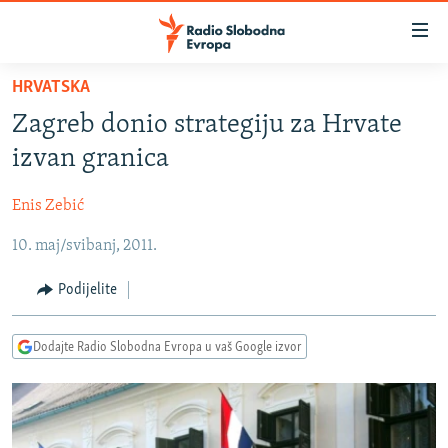
Dostupni
linkovi
Pređite
HRVATSKA
na
VIJESTI
Zagreb donio strategiju za Hrvate
glavni
BOSNA I HERCEGOVINA
sadržaj
izvan granica
SRBIJA
Pređite
na
Enis Zebić
KOSOVO
glavnu
10. maj/svibanj, 2011.
CRNA GORA
navigaciju
Pređite
VIZUELNO
Podijelite
na
PODCASTI
VIDEO
pretragu
Dodajte Radio Slobodna Evropa u vaš Google izvor
RAT U UKRAJINI
FOTOGALERIJE
KINA NA BALKANU
INFOGRAFIKE
RSE PRIČE IZ SVIJETA