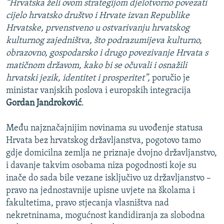
“Hrvatska želi ovom strategijom djelotvorno povezati
cijelo hrvatsko društvo i Hrvate izvan Republike
Hrvatske, prvenstveno u ostvarivanju hrvatskog
kulturnog zajedništva, što podrazumijeva kulturno,
obrazovno, gospodarsko i drugo povezivanje Hrvata s
matičnom državom, kako bi se očuvali i osnažili
hrvatski jezik, identitet i prosperitet”,
poručio je
ministar vanjskih poslova i europskih integracija
Gordan Jandroković
.
Među najznačajnijim novinama su uvođenje statusa
Hrvata bez hrvatskog državljanstva, pogotovo tamo
gdje domicilna zemlja ne priznaje dvojno državljanstvo,
i davanje takvim osobama niza pogodnosti koje su
inače do sada bile vezane isključivo uz državljanstvo –
pravo na jednostavnije upisne uvjete na školama i
fakultetima, pravo stjecanja vlasništva nad
nekretninama, mogućnost kandidiranja za slobodna