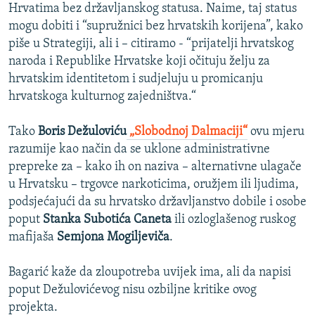
Hrvatima bez državljanskog statusa. Naime, taj status
mogu dobiti i “supružnici bez hrvatskih korijena”, kako
piše u Strategiji, ali i – citiramo - “prijatelji hrvatskog
naroda i Republike Hrvatske koji očituju želju za
hrvatskim identitetom i sudjeluju u promicanju
hrvatskoga kulturnog zajedništva.“
Tako
Boris Dežulović
u
„Slobodnoj Dalmaciji“
ovu mjeru
razumije kao način da se uklone administrativne
prepreke za – kako ih on naziva – alternativne ulagače
u Hrvatsku – trgovce narkoticima, oružjem ili ljudima,
podsjećajući da su hrvatsko državljanstvo dobile i osobe
poput
Stanka Subotića Caneta
ili ozloglašenog ruskog
mafijaša
Semjona Mogiljeviča
.
Bagarić kaže da zloupotreba uvijek ima, ali da napisi
poput Dežulovićevog nisu ozbiljne kritike ovog
projekta.