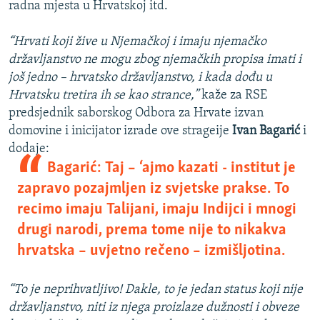
radna mjesta u Hrvatskoj itd.
“Hrvati koji žive u Njemačkoj i imaju njemačko
državljanstvo ne mogu zbog njemačkih propisa imati i
još jedno – hrvatsko državljanstvo, i kada dođu u
Hrvatsku tretira ih se kao strance,”
kaže za RSE
predsjednik saborskog Odbora za Hrvate izvan
domovine i inicijator izrade ove strageije
Ivan Bagarić
i
dodaje:
Bagarić: Taj – ‘ajmo kazati - institut je
zapravo pozajmljen iz svjetske prakse. To
recimo imaju Talijani, imaju Indijci i mnogi
drugi narodi, prema tome nije to nikakva
hrvatska – uvjetno rečeno – izmišljotina.
“To je neprihvatljivo! Dakle, to je jedan status koji nije
državljanstvo, niti iz njega proizlaze dužnosti i obveze