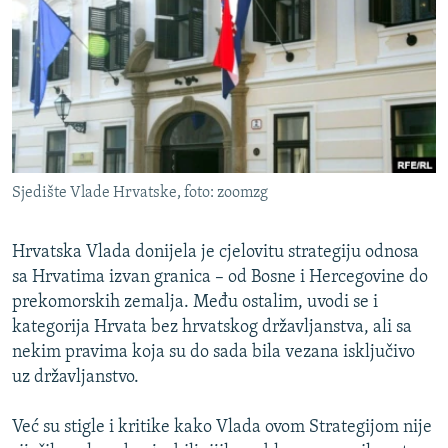
ISPRIČAJ MI
DNEVNO@RSE
SPECIJALI RSE
VIŠE OD NASLOVA
PRATITE NAS
GENOCID U SREBRENICI
Sjedište Vlade Hrvatske, foto: zoomzg
POPLAVE I KLIZIŠTA U BIH 2024.
TV LIBERTY
Sve RFE/RL stranice
Hrvatska Vlada donijela je cjelovitu strategiju odnosa
POST SCRIPTUM
sa Hrvatima izvan granica – od Bosne i Hercegovine do
prekomorskih zemalja. Među ostalim, uvodi se i
MOJA EVROPA
kategorija Hrvata bez hrvatskog državljanstva, ali sa
TRI DECENIJE OD RATA U BIH
nekim pravima koja su do sada bila vezana isključivo
uz državljanstvo.
SVE KARTE DEJTONA
NASTANAK I RASPAD JUGOSLAVIJE
Već su stigle i kritike kako Vlada ovom Strategijom nije