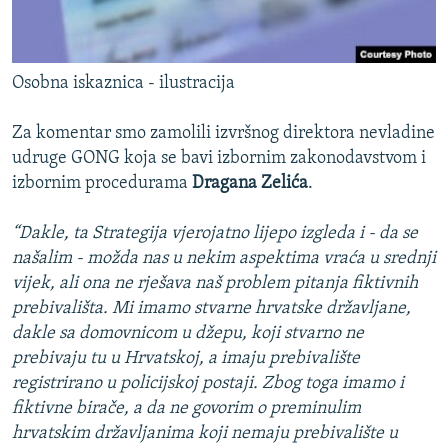
Osobna iskaznica - ilustracija
Za komentar smo zamolili izvršnog direktora nevladine
udruge GONG koja se bavi izbornim zakonodavstvom i
izbornim procedurama
Dragana Zelića
.
“Dakle, ta Strategija vjerojatno lijepo izgleda i - da se
našalim - možda nas u nekim aspektima vraća u srednji
vijek, ali ona ne rješava naš problem pitanja fiktivnih
prebivališta. Mi imamo stvarne hrvatske državljane,
dakle sa domovnicom u džepu, koji stvarno ne
prebivaju tu u Hrvatskoj, a imaju prebivalište
registrirano u policijskoj postaji. Zbog toga imamo i
fiktivne birače, a da ne govorim o preminulim
hrvatskim državljanima koji nemaju prebivalište u