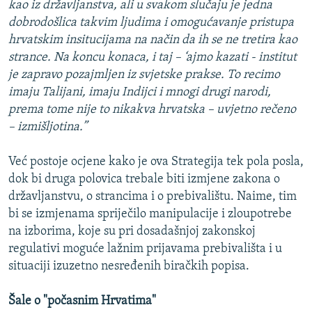
kao iz državljanstva, ali u svakom slučaju je jedna
dobrodošlica takvim ljudima i omogućavanje pristupa
hrvatskim insitucijama na način da ih se ne tretira kao
strance. Na koncu konaca, i taj – ‘ajmo kazati - institut
je zapravo pozajmljen iz svjetske prakse. To recimo
imaju Talijani, imaju Indijci i mnogi drugi narodi,
prema tome nije to nikakva hrvatska – uvjetno rečeno
– izmišljotina.”
Već postoje ocjene kako je ova Strategija tek pola posla,
dok bi druga polovica trebale biti izmjene zakona o
državljanstvu, o strancima i o prebivalištu. Naime, tim
bi se izmjenama spriječilo manipulacije i zloupotrebe
na izborima, koje su pri dosadašnjoj zakonskoj
regulativi moguće lažnim prijavama prebivališta i u
situaciji izuzetno nesređenih biračkih popisa.
Šale o "počasnim Hrvatima"