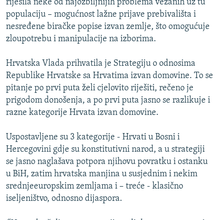
riješila neke od najozbiljnijih problema vezanih uz tu
populaciju – mogućnost lažne prijave prebivališta i
nesređene biračke popise izvan zemlje, što omogućuje
zloupotrebu i manipulacije na izborima.
Hrvatska Vlada prihvatila je Strategiju o odnosima
Republike Hrvatske sa Hrvatima izvan domovine. To se
pitanje po prvi puta želi cjelovito riješiti, rečeno je
prigodom donošenja, a po prvi puta jasno se razlikuje i
razne kategorije Hrvata izvan domovine.
Uspostavljene su 3 kategorije - Hrvati u Bosni i
Hercegovini gdje su konstitutivni narod, a u strategiji
se jasno naglašava potpora njihovu povratku i ostanku
u BiH, zatim hrvatska manjina u susjednim i nekim
srednjeeuropskim zemljama i – treće - klasično
iseljeništvo, odnosno dijaspora.