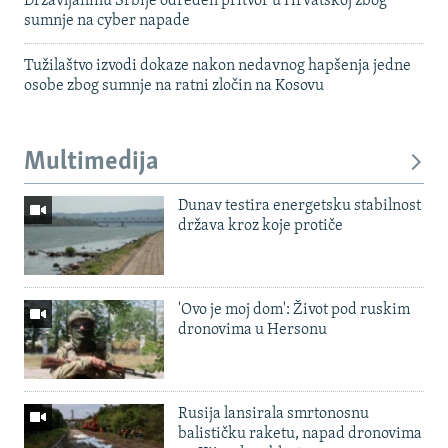
Državljaninu Srbije određen pritvor u Hrvatskoj zbog
sumnje na cyber napade
Tužilaštvo izvodi dokaze nakon nedavnog hapšenja jedne
osobe zbog sumnje na ratni zločin na Kosovu
Multimedija
Dunav testira energetsku stabilnost
država kroz koje protiče
'Ovo je moj dom': Život pod ruskim
dronovima u Hersonu
Rusija lansirala smrtonosnu
balističku raketu, napad dronovima