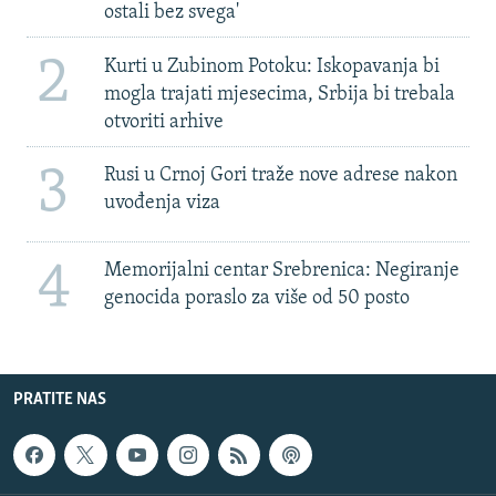
ostali bez svega'
2
Kurti u Zubinom Potoku: Iskopavanja bi
mogla trajati mjesecima, Srbija bi trebala
otvoriti arhive
3
Rusi u Crnoj Gori traže nove adrese nakon
uvođenja viza
4
Memorijalni centar Srebrenica: Negiranje
genocida poraslo za više od 50 posto
PRATITE NAS