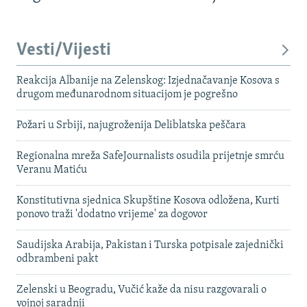
Vesti/Vijesti
Reakcija Albanije na Zelenskog: Izjednačavanje Kosova s ​​
drugom međunarodnom situacijom je pogrešno
Požari u Srbiji, najugroženija Deliblatska peščara
Regionalna mreža SafeJournalists osudila prijetnje smrću
Veranu Matiću
Konstitutivna sjednica Skupštine Kosova odložena, Kurti
ponovo traži 'dodatno vrijeme' za dogovor
Saudijska Arabija, Pakistan i Turska potpisale zajednički
odbrambeni pakt
Zelenski u Beogradu, Vučić kaže da nisu razgovarali o
vojnoj saradnji