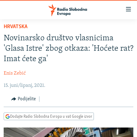
Dostupni
linkovi
Pređite
HRVATSKA
na
VIJESTI
Novinarsko društvo vlasnicima
glavni
BOSNA I HERCEGOVINA
sadržaj
'Glasa Istre' zbog otkaza: 'Hoćete rat?
SRBIJA
Pređite
Imat ćete ga'
na
KOSOVO
glavnu
Enis Zebić
CRNA GORA
navigaciju
Pređite
15. juni/lipanj, 2021.
VIZUELNO
na
PODCASTI
VIDEO
Podijelite
pretragu
RAT U UKRAJINI
FOTOGALERIJE
Dodajte Radio Slobodna Evropa u vaš Google izvor
KINA NA BALKANU
INFOGRAFIKE
RSE PRIČE IZ SVIJETA