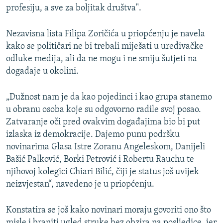
profesiju, a sve za boljitak društva".
Nezavisna lista Filipa Zoričića u priopćenju je navela
kako se političari ne bi trebali miješati u uređivačke
odluke medija, ali da ne mogu i ne smiju šutjeti na
događaje u okolini.
„Dužnost nam je da kao pojedinci i kao grupa stanemo
u obranu osoba koje su odgovorno radile svoj posao.
Zatvaranje oči pred ovakvim događajima bio bi put
izlaska iz demokracije. Dajemo punu podršku
novinarima Glasa Istre Zoranu Angeleskom, Danijeli
Bašić Palković, Borki Petrović i Robertu Rauchu te
njihovoj kolegici Chiari Bilić, čiji je status još uvijek
neizvjestan“, navedeno je u priopćenju.
Konstatira se još kako novinari moraju govoriti ono što
misle i braniti ugled struke bez obzira na posljedice, jer