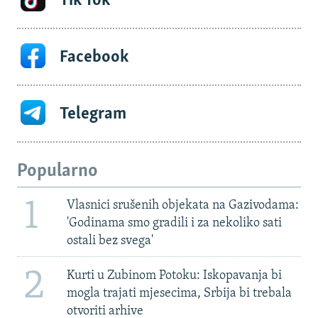
Tik Tok
Facebook
Telegram
Popularno
1
Vlasnici srušenih objekata na Gazivodama:
'Godinama smo gradili i za nekoliko sati
ostali bez svega'
2
Kurti u Zubinom Potoku: Iskopavanja bi
mogla trajati mjesecima, Srbija bi trebala
otvoriti arhive