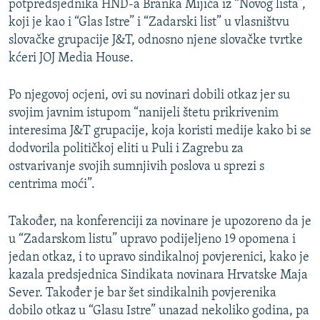
potpredsjednika HND-a Branka Mijića iz “Novog lista”,
koji je kao i “Glas Istre” i “Zadarski list” u vlasništvu
slovačke grupacije J&T, odnosno njene slovačke tvrtke
kćeri JOJ Media House.
Po njegovoj ocjeni, ovi su novinari dobili otkaz jer su
svojim javnim istupom “nanijeli štetu prikrivenim
interesima J&T grupacije, koja koristi medije kako bi se
dodvorila političkoj eliti u Puli i Zagrebu za
ostvarivanje svojih sumnjivih poslova u sprezi s
centrima moći”.
Također, na konferenciji za novinare je upozoreno da je
u “Zadarskom listu” upravo podijeljeno 19 opomena i
jedan otkaz, i to upravo sindikalnoj povjerenici, kako je
kazala predsjednica Sindikata novinara Hrvatske Maja
Sever. Također je bar šet sindikalnih povjerenika
dobilo otkaz u “Glasu Istre” unazad nekoliko godina, pa