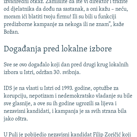
izvanredni otkaz. Zamislite da ste vi direktor i tražite
od djelatnika da dođu na sastanak, a oni kažu – neću,
moram ići blatiti tvoju firmu! Ili su bili u funkciji
predizborne kampanje za nekoga ili ne znam”, kaže
Božan.
Događanja pred lokalne izbore
Sve se ovo događalo koji dan pred drugi krug lokalnih
izbora u Istri, održan 30. svibnja.
IDS je na vlasti u Istri od 1993. godine, optužbe za
korupciju, nepotizam i nedemokratsko vladanje su bile
sve glasnije, a ove su ih godine ugrozili sa lijeva i
nezavisni kandidati, i kampanja je sa svih strana bila
jako oštra.
U Puli je pobijedio nezavisni kandidat Filip Zoričić koji