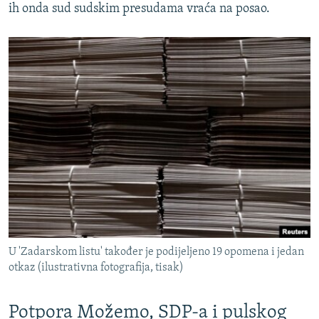
ih onda sud sudskim presudama vraća na posao.
U 'Zadarskom listu' također je podijeljeno 19 opomena i jedan
otkaz (ilustrativna fotografija, tisak)
Potpora Možemo, SDP-a i pulskog