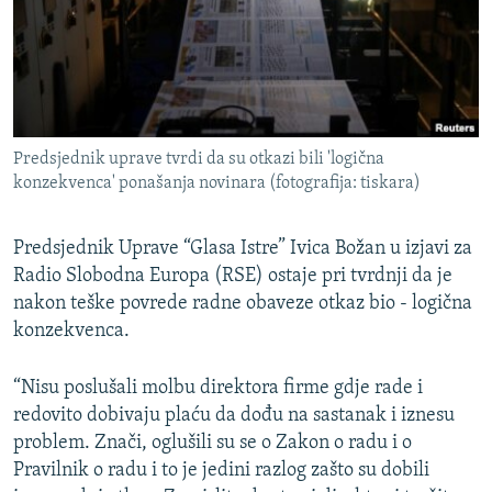
Predsjednik uprave tvrdi da su otkazi bili 'logična
konzekvenca' ponašanja novinara (fotografija: tiskara)
Predsjednik Uprave “Glasa Istre” Ivica Božan u izjavi za
Radio Slobodna Europa (RSE) ostaje pri tvrdnji da je
nakon teške povrede radne obaveze otkaz bio - logična
konzekvenca.
“Nisu poslušali molbu direktora firme gdje rade i
redovito dobivaju plaću da dođu na sastanak i iznesu
problem. Znači, oglušili su se o Zakon o radu i o
Pravilnik o radu i to je jedini razlog zašto su dobili