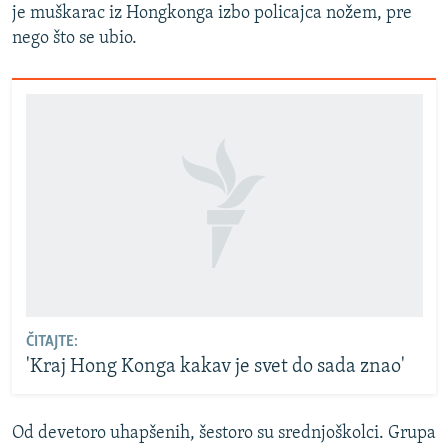
je muškarac iz Hongkonga izbo policajca nožem, pre
nego što se ubio.
ČITAJTE:
'Kraj Hong Konga kakav je svet do sada znao'
Od devetoro uhapšenih, šestoro su srednjoškolci. Grupa