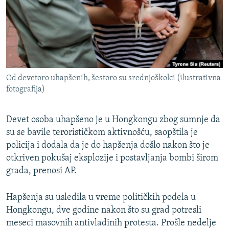
ISPRIČAJ MI
DNEVNO@RSE
SPECIJALI RSE
VIŠE OD NASLOVA
PRATITE NAS
Od devetoro uhapšenih, šestoro su srednjoškolci (ilustrativna
GENOCID U SREBRENICI
fotografija)
POPLAVE I KLIZIŠTA U BIH 2024.
Devet osoba uhapšeno je u Hongkongu zbog sumnje da
TV LIBERTY
Sve RFE/RL stranice
su se bavile terorističkom aktivnošću, saopštila je
POST SCRIPTUM
policija i dodala da je do hapšenja došlo nakon što je
MOJA EVROPA
otkriven pokušaj eksplozije i postavljanja bombi širom
grada, prenosi AP.
TRI DECENIJE OD RATA U BIH
SVE KARTE DEJTONA
Hapšenja su usledila u vreme političkih podela u
Hongkongu, dve godine nakon što su grad potresli
NASTANAK I RASPAD JUGOSLAVIJE
meseci masovnih antivladinih protesta. Prošle nedelje