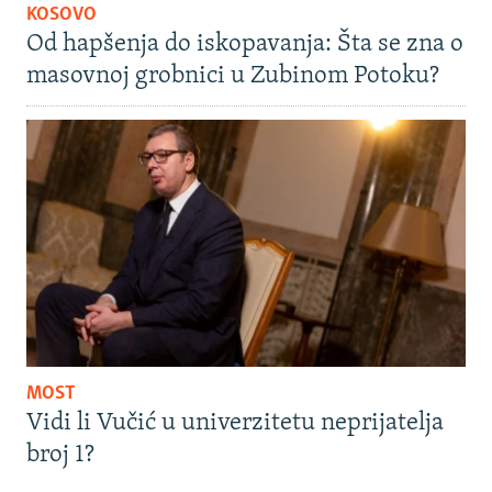
KOSOVO
Od hapšenja do iskopavanja: Šta se zna o
masovnoj grobnici u Zubinom Potoku?
MOST
Vidi li Vučić u univerzitetu neprijatelja
broj 1?