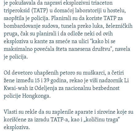
je pokušavala da napravi eksplozivni triaceton
triperoksid (TATP) u domaćoj laboratoriji u hostelu,
saopštila je policija. Planirali su da koriste TATP za
bombardovanje sudova, tunela preko luka, železničkih
pruga, čak su planirali i da odlože neki od ovih
eksploziva u kante za smeće na ulici "kako bi se
maksimalno povećala šteta nanesena društvu", navela
je policija.
Od devetoro uhapšenih petoro su muškarci, a četiri
žene između 15 i 39 godina, rekao je viši nadzornik Li
Kwai-wah iz Odeljenja za nacionalnu bezbednost
policije Hongkonga.
Vlasti su rekle da su zaplenile aparate i sirovine koje su
korišćene za izradu TATP-a, kao i „količinu traga“
eksploziva.