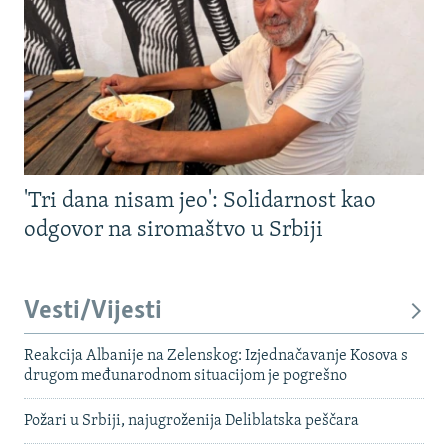
'Tri dana nisam jeo': Solidarnost kao
odgovor na siromaštvo u Srbiji
Vesti/Vijesti
Reakcija Albanije na Zelenskog: Izjednačavanje Kosova s ​​
drugom međunarodnom situacijom je pogrešno
Požari u Srbiji, najugroženija Deliblatska peščara