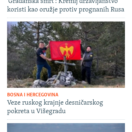
'Građanska smrt': Kremlj državljanstvo
koristi kao oružje protiv prognanih Rusa
BOSNA I HERCEGOVINA
Veze ruskog krajnje desničarskog
pokreta u Višegradu