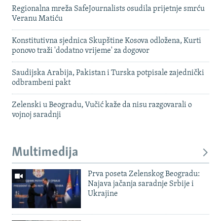
Regionalna mreža SafeJournalists osudila prijetnje smrću
Veranu Matiću
Konstitutivna sjednica Skupštine Kosova odložena, Kurti
ponovo traži 'dodatno vrijeme' za dogovor
Saudijska Arabija, Pakistan i Turska potpisale zajednički
odbrambeni pakt
Zelenski u Beogradu, Vučić kaže da nisu razgovarali o
vojnoj saradnji
Multimedija
Prva poseta Zelenskog Beogradu:
Najava jačanja saradnje Srbije i
Ukrajine