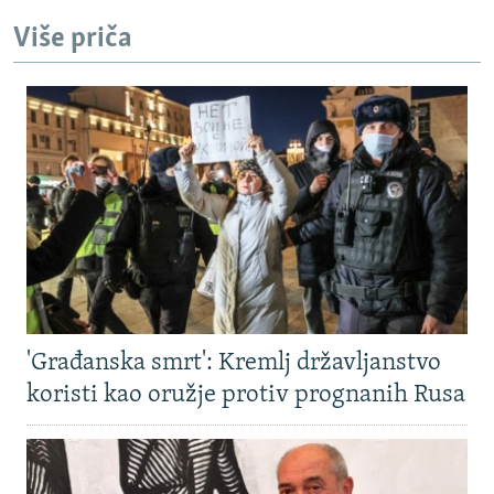
Više priča
'Građanska smrt': Kremlj državljanstvo
koristi kao oružje protiv prognanih Rusa