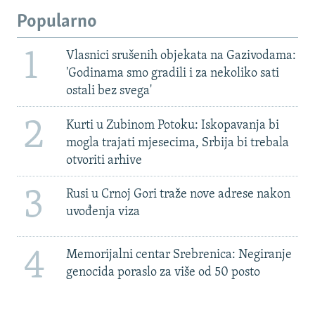
Popularno
1
Vlasnici srušenih objekata na Gazivodama:
'Godinama smo gradili i za nekoliko sati
ostali bez svega'
2
Kurti u Zubinom Potoku: Iskopavanja bi
mogla trajati mjesecima, Srbija bi trebala
otvoriti arhive
3
Rusi u Crnoj Gori traže nove adrese nakon
uvođenja viza
4
Memorijalni centar Srebrenica: Negiranje
genocida poraslo za više od 50 posto