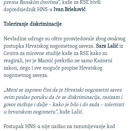
prema Banskim dvorima“,
kaže za RSE bivši
dopredsjednik HNS-a
Ivan Brleković
.
Toleriranje diskriminacije
Nevladine udruge su oštro prosvjedovale zbog ovakvog
postupka Hrvatskog nogometnog saveza.
Sara Lalić
iz
Centra za mirovne studije kaže za RSE kako su
reagirali, jer je Mamić prekršio ne samo Kazneni
zakon, nego i sve moguće propise Hrvatskog
nogometnog saveza.
„Meni se zapravo čini da je Hrvatski nogometni savez
ovim poslao poruku da će se diskriminacija, rasizam i
govor mržnje i dalje – kako je bilo i do sada – tolerirati
u hrvatskom nogometu“,
kaže Lalić.
Postupak HNS-a nije naišao na razumijevanje kod