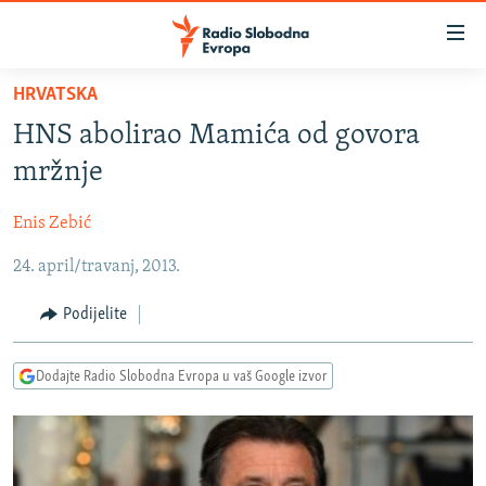
Dostupni
linkovi
Pređite
HRVATSKA
na
VIJESTI
HNS abolirao Mamića od govora
glavni
BOSNA I HERCEGOVINA
sadržaj
mržnje
SRBIJA
Pređite
na
Enis Zebić
KOSOVO
glavnu
24. april/travanj, 2013.
CRNA GORA
navigaciju
Pređite
VIZUELNO
Podijelite
na
PODCASTI
VIDEO
pretragu
Dodajte Radio Slobodna Evropa u vaš Google izvor
RAT U UKRAJINI
FOTOGALERIJE
KINA NA BALKANU
INFOGRAFIKE
RSE PRIČE IZ SVIJETA