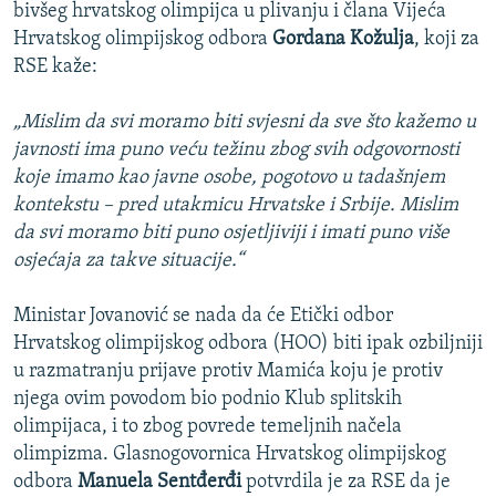
bivšeg hrvatskog olimpijca u plivanju i člana Vijeća
Hrvatskog olimpijskog odbora
Gordana Kožulja
, koji za
RSE kaže:
„Mislim da svi moramo biti svjesni da sve što kažemo u
javnosti ima puno veću težinu zbog svih odgovornosti
koje imamo kao javne osobe, pogotovo u tadašnjem
kontekstu – pred utakmicu Hrvatske i Srbije. Mislim
da svi moramo biti puno osjetljiviji i imati puno više
osjećaja za takve situacije.“
Ministar Jovanović se nada da će Etički odbor
Hrvatskog olimpijskog odbora (HOO) biti ipak ozbiljniji
u razmatranju prijave protiv Mamića koju je protiv
njega ovim povodom bio podnio Klub splitskih
olimpijaca, i to zbog povrede temeljnih načela
olimpizma. Glasnogovornica Hrvatskog olimpijskog
odbora
Manuela Sentđerđi
potvrdila je za RSE da je