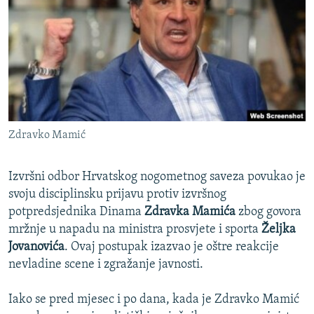
ISPRIČAJ MI
DNEVNO@RSE
SPECIJALI RSE
VIŠE OD NASLOVA
PRATITE NAS
GENOCID U SREBRENICI
Zdravko Mamić
POPLAVE I KLIZIŠTA U BIH 2024.
TV LIBERTY
Sve RFE/RL stranice
Izvršni odbor Hrvatskog nogometnog saveza povukao je
POST SCRIPTUM
svoju disciplinsku prijavu protiv izvršnog
potpredsjednika Dinama
Zdravka Mamića
zbog govora
MOJA EVROPA
mržnje u napadu na ministra prosvjete i sporta
Željka
TRI DECENIJE OD RATA U BIH
Jovanovića
. Ovaj postupak izazvao je oštre reakcije
nevladine scene i zgražanje javnosti.
SVE KARTE DEJTONA
NASTANAK I RASPAD JUGOSLAVIJE
Iako se pred mjesec i po dana, kada je Zdravko Mamić