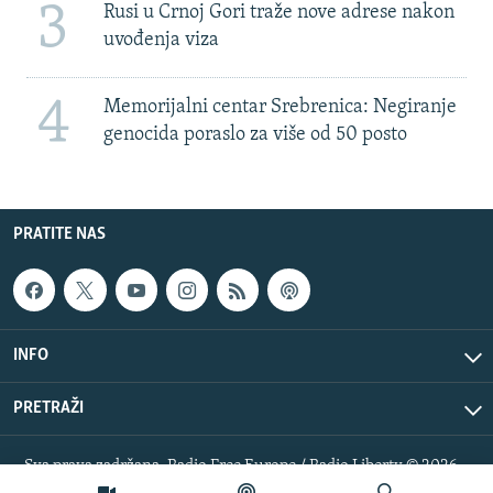
3
Rusi u Crnoj Gori traže nove adrese nakon
uvođenja viza
4
Memorijalni centar Srebrenica: Negiranje
genocida poraslo za više od 50 posto
PRATITE NAS
INFO
PRETRAŽI
Sva prava zadržana. Radio Free Europe / Radio Liberty © 2026
RFE/RL, Inc.