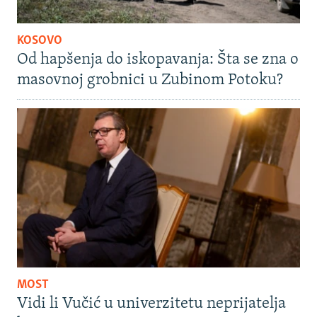
KOSOVO
Od hapšenja do iskopavanja: Šta se zna o
masovnoj grobnici u Zubinom Potoku?
MOST
Vidi li Vučić u univerzitetu neprijatelja