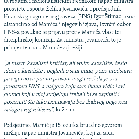
uvredama i nacionalističkim rječnikom napao ministra
prosvjete i sporta Željka Jovanovića, i predsjednik
Hrvatskog nogometnog saveza (HNS)
Igor Štimac
jasno
distancirao od Mamića i njegovih izjava, Izvršni odbor
HNS-a povukao je prijavu protiv Mamića vlastitoj
disciplinskoj komisiji. Za ministra Jovanovića to je
primjer teatra u Mamićevoj režiji.
"Ja nisam kazališni kritičar, ali volim kazalište, često
idem u kazalište i pogledao sam puno, puno predstava
pa sigurno sa punim pravom mogu reći da je ova
predstava HNS-a najgora koju sam ikada vidio i svi
glumci koji u njoj sudjeluju trebali bi se zapitati i
posramiti što tako ispunjavaju bez ikakvog pogovora
naloge svog režisera",
kaže on.
Podsjetimo, Mamić je 15. ožujka brutalno govorom
mržnje napao ministra Jovanovića, koji za sada