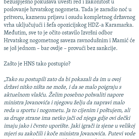
bezuspješno pokušava uvesti red i zakonitost u
poslovanje hrvatskog nogometa. Tada je zaradio noć u
pritvoru, kaznenu prijavu i osudu kompletnog državnog
vrha uključujući i šefa opozicijskog HDZ-a Karamarka.
Međutim, sve to je očito ostavilo Izvršni odbor
Hrvatskog nogometnog saveza ravnodušnim i Mamić će
se još jednom – bar ovdje – provući bez sankcije.
Zašto je HNS tako postupio?
„Tako su postupili zato da bi pokazali da im u ovoj
državi nitko ništa ne može, i da se malo poigraju s
aktuelnom vlašću. Želim posebno pohvaliti napore
ministra Jovanovića i njegovu želju da napravi malo
reda u sportu i nogometu. Ja to cijenim i poštujem, ali
sa druge strane ima netko jači od njega gdje ovi dečki
imaju jako i čvrsto uporište. Jaki igrači iz sjene u velikoj
mjeri su zakočili i koče ministra Jovanovića. Putevi vode