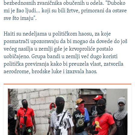
bezbednosnih zvaničnika obučenih u odela. "Duboko
mi je žao ljudi... koji su bili žrtve, primorani da ostave
sve što imaju".
Haiti su nedeljama u političkom haosu, za koje
posmatrači upozoravaju da bi mogao da dovede do još
većeg nasilja u zemlji gde je krvoproliće postalo
uobičajeno. Grupa bandi u zemlji već dugo koristi
politička previranja kako bi preuzela vlast, zatvorila
aerodrome, brodske luke i izazvala haos.