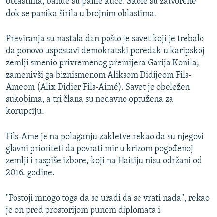
oblastima, bande su palile kuće. Škole su zatvorene
dok se panika širila u brojnim oblastima.
Previranja su nastala dan pošto je savet koji je trebalo
da ponovo uspostavi demokratski poredak u karipskoj
zemlji smenio privremenog premijera Garija Konila,
zamenivši ga biznismenom Aliksom Didijeom Fils-
Ameom (Alix Didier Fils-Aimé). Savet je obeležen
sukobima, a tri člana su nedavno optužena za
korupciju.
Fils-Ame je na polaganju zakletve rekao da su njegovi
glavni prioriteti da povrati mir u krizom pogođenoj
zemlji i raspiše izbore, koji na Haitiju nisu održani od
2016. godine.
"Postoji mnogo toga da se uradi da se vrati nada", rekao
je on pred prostorijom punom diplomata i