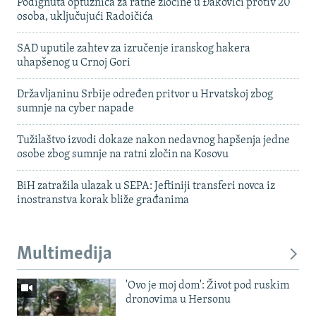
Podignuta optužnica za ratne zločine u Đakovici protiv 20
osoba, uključujući Radoičića
SAD uputile zahtev za izručenje iranskog hakera
uhapšenog u Crnoj Gori
Državljaninu Srbije određen pritvor u Hrvatskoj zbog
sumnje na cyber napade
Tužilaštvo izvodi dokaze nakon nedavnog hapšenja jedne
osobe zbog sumnje na ratni zločin na Kosovu
BiH zatražila ulazak u SEPA: Jeftiniji transferi novca iz
inostranstva korak bliže građanima
Multimedija
'Ovo je moj dom': Život pod ruskim
dronovima u Hersonu