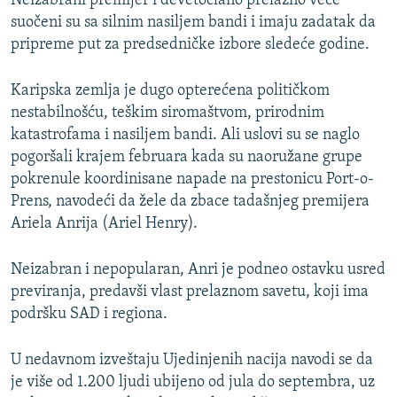
Neizabrani premijer i devetočlano prelazno veće
suočeni su sa silnim nasiljem bandi i imaju zadatak da
pripreme put za predsedničke izbore sledeće godine.
Karipska zemlja je dugo opterećena političkom
nestabilnošću, teškim siromaštvom, prirodnim
katastrofama i nasiljem bandi. Ali uslovi su se naglo
pogoršali krajem februara kada su naoružane grupe
pokrenule koordinisane napade na prestonicu Port-o-
Prens, navodeći da žele da zbace tadašnjeg premijera
Ariela Anrija (Ariel Henry).
Neizabran i nepopularan, Anri je podneo ostavku usred
previranja, predavši vlast prelaznom savetu, koji ima
podršku SAD i regiona.
U nedavnom izveštaju Ujedinjenih nacija navodi se da
je više od 1.200 ljudi ubijeno od jula do septembra, uz