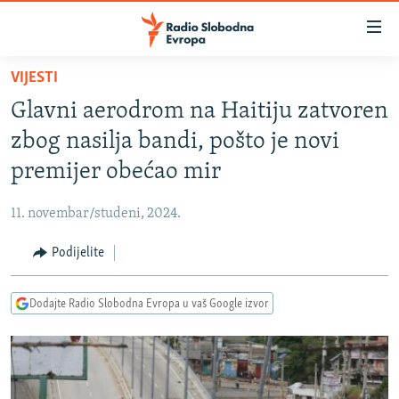
Dostupni
linkovi
Pređite
VIJESTI
na
VIJESTI
Glavni aerodrom na Haitiju zatvoren
glavni
BOSNA I HERCEGOVINA
sadržaj
zbog nasilja bandi, pošto je novi
SRBIJA
Pređite
premijer obećao mir
na
KOSOVO
glavnu
11. novembar/studeni, 2024.
CRNA GORA
navigaciju
Pređite
Podijelite
VIZUELNO
na
PODCASTI
VIDEO
pretragu
Dodajte Radio Slobodna Evropa u vaš Google izvor
RAT U UKRAJINI
FOTOGALERIJE
KINA NA BALKANU
INFOGRAFIKE
RSE PRIČE IZ SVIJETA