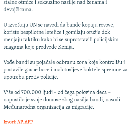
stalne otmice i seksualno nasilje nad ženama i
devojčicama.
U izveštaju UN se navodi da bande kopaju rovove,
koriste bespilotne letelice i gomilaju oružje dok
menjaju taktiku kako bi se suprotstavili policijskim
snagama koje predvode Kenija.
Vođe bandi su pojačale odbranu zona koje kontrolišu i
postavile gasne boce i molotovljeve koktele spremne za
upotrebu protiv policije.
Više od 700.000 ljudi – od čega polovina deca –
napustilo je svoje domove zbog nasilja bandi, navodi
Međunarodna organizacija za migracije.
Izvori: AP, AFP