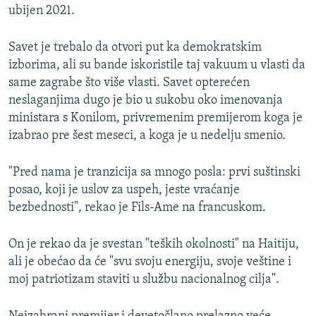
ubijen 2021.
Savet je trebalo da otvori put ka demokratskim
izborima, ali su bande iskoristile taj vakuum u vlasti da
same zagrabe što više vlasti. Savet opterećen
neslaganjima dugo je bio u sukobu oko imenovanja
ministara s Konilom, privremenim premijerom koga je
izabrao pre šest meseci, a koga je u nedelju smenio.
"Pred nama je tranzicija sa mnogo posla: prvi suštinski
posao, koji je uslov za uspeh, jeste vraćanje
bezbednosti", rekao je Fils-Ame na francuskom.
On je rekao da je svestan "teških okolnosti" na Haitiju,
ali je obećao da će "svu svoju energiju, svoje veštine i
moj patriotizam staviti u službu nacionalnog cilja".