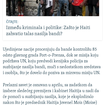
ČITAJTE:
Između kriminala i politike: Zašto je Haiti
zahvatio talas nasilja bandi?
Ujedinjene nacije procenjuju da bande kontrolišu 85
odsto glavnog grada Port-o-Prensa, dok se misija koju
podržava UN, koju predvodi kenijska policija za
suzbijanje nasilja bandi, muči s nedostatkom sredstava
i osoblja, što je dovelo do poziva za mirovnu misiju UN.
Prelazni savet je osnovan u aprilu, sa zadatkom da
izabere sledećeg premijera i kabinet Haitija u nadi da
će pomoći u suzbijanju nasilja, koje je eksplodiralo
nakon što je predsednik Haitija Jovenel Mois (Moise)