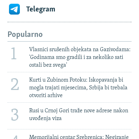
Telegram
Popularno
1
Vlasnici srušenih objekata na Gazivodama:
'Godinama smo gradili i za nekoliko sati
ostali bez svega'
2
Kurti u Zubinom Potoku: Iskopavanja bi
mogla trajati mjesecima, Srbija bi trebala
otvoriti arhive
3
Rusi u Crnoj Gori traže nove adrese nakon
uvođenja viza
Memorijalni centar Srebrenica: Negiranje