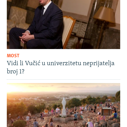
MOST
Vidi li Vučić u univerzitetu neprijatelja
broj 1?