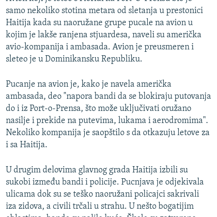
samo nekoliko stotina metara od sletanja u prestonici
Haitija kada su naoružane grupe pucale na avion u
kojim je lakše ranjena stjuardesa, naveli su američka
avio-kompanija i ambasada. Avion je preusmeren i
sleteo je u Dominikansku Republiku.
Pucanje na avion je, kako je navela američka
ambasada, deo "napora bandi da se blokiraju putovanja
do i iz Port-o-Prensa, što može uključivati oružano
nasilje i prekide na putevima, lukama i aerodromima".
Nekoliko kompanija je saopštilo s da otkazuju letove za
i sa Haitija.
U drugim delovima glavnog grada Haitija izbili su
sukobi između bandi i policije. Pucnjava je odjekivala
ulicama dok su se teško naoružani policajci sakrivali
iza zidova, a civili trčali u strahu. U nešto bogatijim