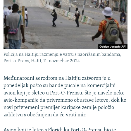
ISPRIČAJ MI
DNEVNO@RSE
SPECIJALI RSE
VIŠE OD NASLOVA
PRATITE NAS
GENOCID U SREBRENICI
Policija na Haitiju razmenjuje vatru s naorižanim bandama,
POPLAVE I KLIZIŠTA U BIH 2024.
Port-o-Prens, Haiti, 11. novmebar 2024.
TV LIBERTY
Sve RFE/RL stranice
Međunarodni aerodrom na Haitiju zatvoren je u
POST SCRIPTUM
ponedeljak pošto su bande pucale na komercijalni
MOJA EVROPA
avion koji je sleteo u Port-O-Prensu, što je navelo neke
avio-kompanije da privremeno obustave letove, dok ke
TRI DECENIJE OD RATA U BIH
novi privremeni premijer karipske zemlje položio
SVE KARTE DEJTONA
zakletvu s obećanjem da će vrati mir.
NASTANAK I RASPAD JUGOSLAVIJE
Avion koji je leteo s Floridi ka Port-O-Prensu bio je