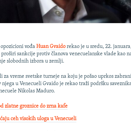
 opozicioni vođa
Huan Gvaido
rekao je u sredu, 22. januara,
 proširi sankcije protiv članova venecuelanske vlade kao n
je slobodnih izbora u zemlji.
seli za vreme svetske turneje na koju je pošao uprkos zabran
 njega u Venecueli Gvaido je rekao traži podršku saveznika
necuele Nikolas Maduro.
d zlatne groznice do zrna kafe
ćaju ceh visokih uloga u Venecueli