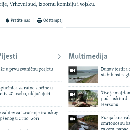
cije, Vrhovni sud, izbornu komisiju i vojsku.
Pratite nas
Odštampaj
ijesti
Multimedija
iže u prvu zvaničnu posjetu
Dunav testira
stabilnost reg
ptužnica za ratne zločine u
'Ovo je moj dom
otiv 20 osoba, uključujući
pod ruskim dr
Hersonu
 zahtev za izručenje iranskog
Rusija lansiral
pšenog u Crnoj Gori
smrtonosnu ba
raketu, napad