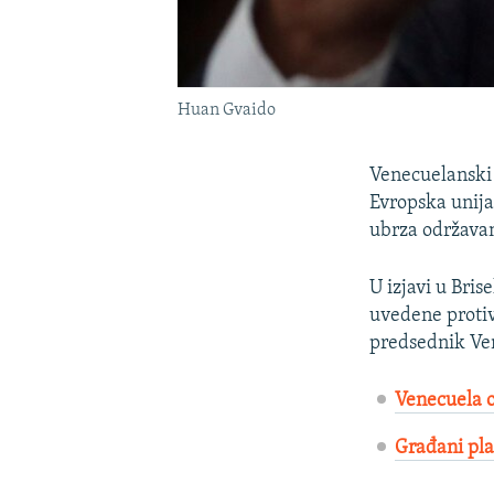
Huan Gvaido
Venecuelanski
Evropska unija
ubrza održavan
U izjavi u Bri
uvedene protiv
predsednik Ve
Venecuela o
Građani pla