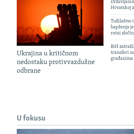
Državljanin
Hrvatskoj 
Tužilaštvo
hapšenja j
ratni zloči
BiH zatražil
Ukrajina u kritičnom
transferi n
građanima
nedostaku protivvazdušne
odbrane
U fokusu