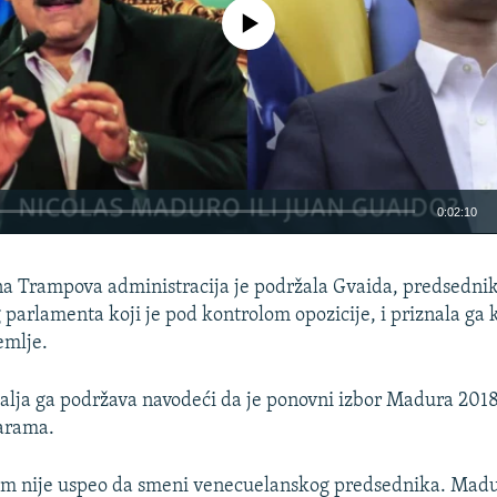
No media source currently available
0:02:10
EMBED
a Trampova administracija je podržala Gvaida, predsedni
parlamenta koji je pod kontrolom opozicije, i priznala ga 
emlje.
alja ga podržava navodeći da je ponovni izbor Madura 2018
arama.
m nije uspeo da smeni venecuelanskog predsednika. Madur