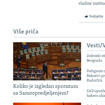
vladine institu
Podijelite
Više priča
Vesti/V
Zelenski st
Beogradu
Podignuta o
Đakovici pr
Radoičića
Koliko je izgledan sporazum
SAD uputile
sa Samoopredjeljenjem?
hakera uha