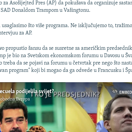
o za Asošijejted Pres (AP) da pokušava da organizuje sasta
 SAD Donaldom Trampom u Vašingtonu.
 usaglasimo što više programa. Ne isključujemo to, tražimo
ntervjuu za AP.
vo propustio šansu da se susretne sa američkim predsedni
amp je bio na Svetskom ekonomskom forumu u Davosu u Švaj
o treba da se pojavi na forumu u četvrtak pre nego što nasta
ivan program" koji bi mogao da ga odvede u Francusku i Šp
cuela podijelila svijet?
EMBED
lobodna Evropa