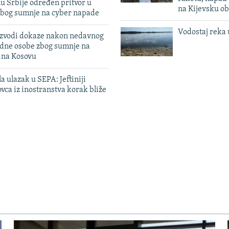
u Srbije određen pritvor u
na Kijevsku ob
zbog sumnje na cyber napade
Vodostaj reka 
 izvodi dokaze nakon nedavnog
edne osobe zbog sumnje na
n na Kosovu
a ulazak u SEPA: Jeftiniji
ovca iz inostranstva korak bliže