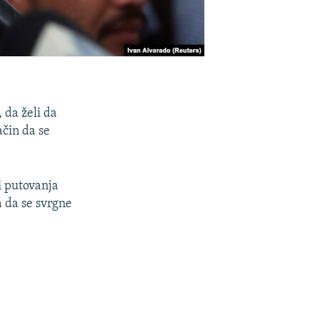
 da želi da
ačin da se
i putovanja
 da se svrgne