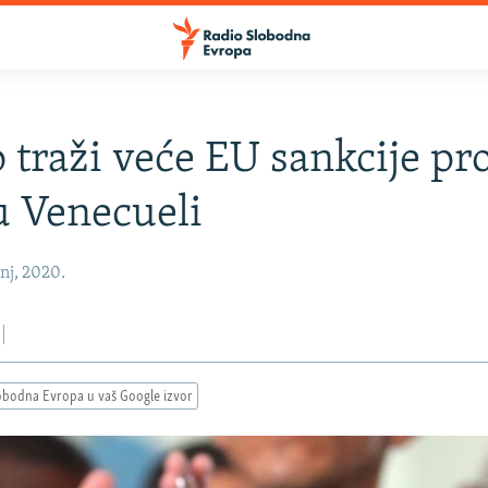
 traži veće EU sankcije pro
u Venecueli
anj, 2020.
obodna Evropa u vaš Google izvor