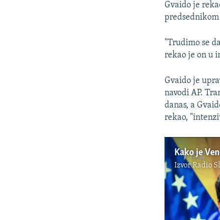
Gvaido je reka
predsednikom
"Trudimo se da
rekao je on u i
Gvaido je upra
navodi AP. Tr
danas, a Gvaid
rekao, "intenz
Kako je Vene
Izvor
Radio S