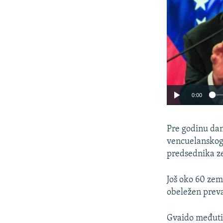
0:00
Pre godinu dan
vencuelanskog 
predsednika z
Još oko 60 zem
obeležen prev
Gvaido međuti