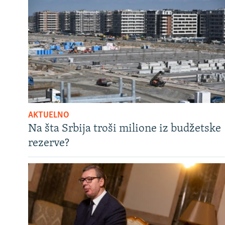
AKTUELNO
Na šta Srbija troši milione iz budžetske
rezerve?