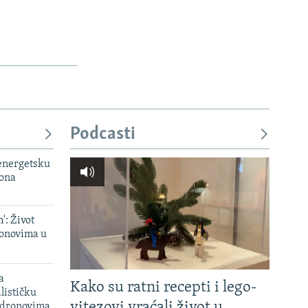
Podcasti
 energetsku
iona
': Život
onovima u
a
Kako su ratni recepti i lego-
lističku
vitezovi vraćali život u
 dronovima