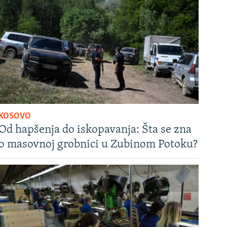
KOSOVO
Od hapšenja do iskopavanja: Šta se zna
o masovnoj grobnici u Zubinom Potoku?