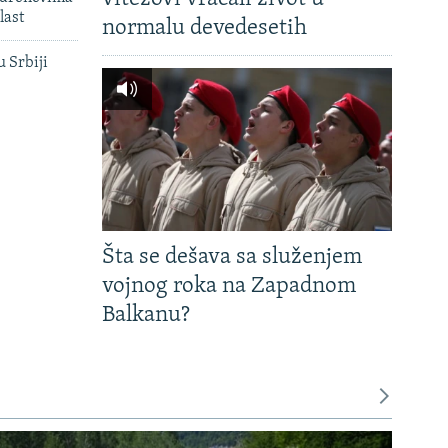
last
normalu devedesetih
u Srbiji
Šta se dešava sa služenjem
vojnog roka na Zapadnom
Balkanu?