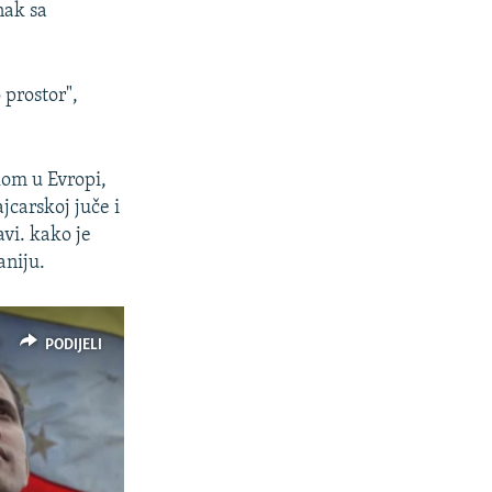
nak sa
 prostor",
kom u Evropi,
carskoj juče i
vi. kako je
aniju.
PODIJELI