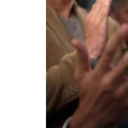
ISPRIČAJ MI
DNEVNO@RSE
SPECIJALI RSE
VIŠE OD NASLOVA
GENOCID U SREBRENICI
POPLAVE I KLIZIŠTA U BIH 2024.
TV LIBERTY
POST SCRIPTUM
MOJA EVROPA
TRI DECENIJE OD RATA U BIH
SVE KARTE DEJTONA
NASTANAK I RASPAD JUGOSLAVIJE