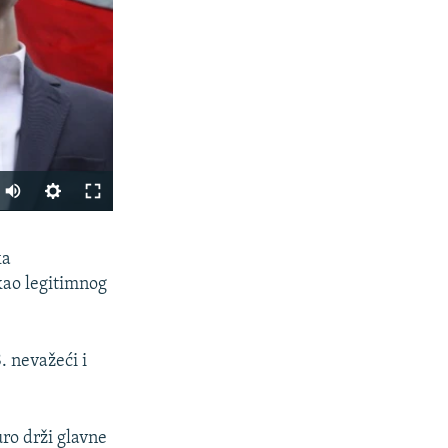
PODIJELI
ka
kao legitimnog
. nevažeći i
px
o drži glavne
širina