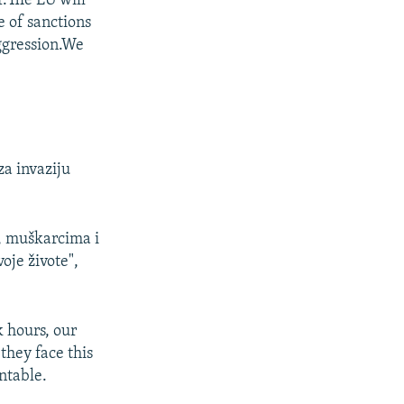
.The EU will
e of sanctions
ggression.We
za invaziju
, muškarcima i
oje živote",
 hours, our
they face this
ntable.