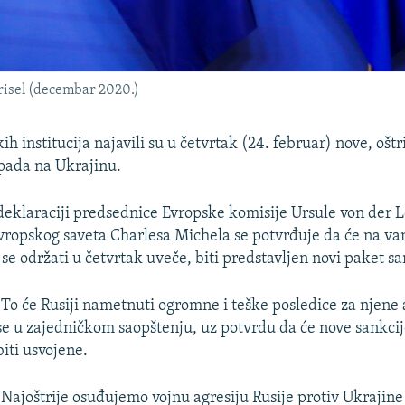
Brisel (decembar 2020.)
ih institucija najavili su u četvrtak (24. februar) nove, ošt
pada na Ukrajinu.
deklaraciji predsednice Evropske komisije Ursule von der L
vropskog saveta Charlesa Michela se potvrđuje da će na 
 se održati u četvrtak uveče, biti predstavljen novi paket sa
"To će Rusiji nametnuti ogromne i teške posledice za njene 
se u zajedničkom saopštenju, uz potvrdu da će nove sankci
biti usvojene.
"Najoštrije osuđujemo vojnu agresiju Rusije protiv Ukrajine