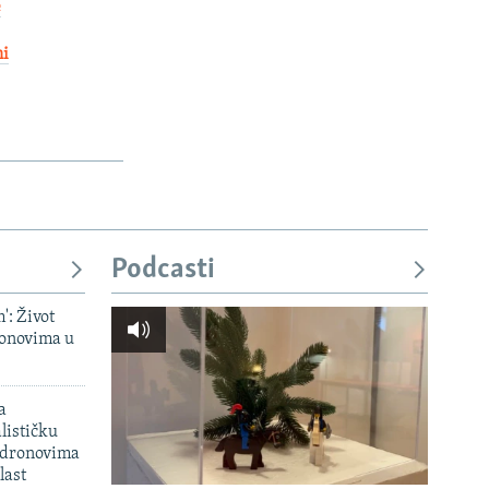
e
ni
Podcasti
': Život
onovima u
a
lističku
 dronovima
last