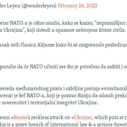
der Leyen (@vonderleyen)
February 24, 2022
etar NATO-a je oštro osudio, kako se kazao, "nepromišljen 
 Ukrajinu", koji dovodi u opasnost nebrojene živote civila.
tanak svih članica Alijanse kako bi se razgovaralo posledic
poručio da će NATO učiniti sve što je potrebno da zaštiti i 
povreda međunarodnog prava i ozbiljna pretnja evroatlants
ocenio je šef NATO-a, koji je pozvao Rusiju da odmah preki
e suverenitet i teritorijalni integritet Ukrajine.
ndemn
#Russia
’s reckless attack on
#Ukraine
, which puts at 
 This is a grave breach of international law & a serious threa