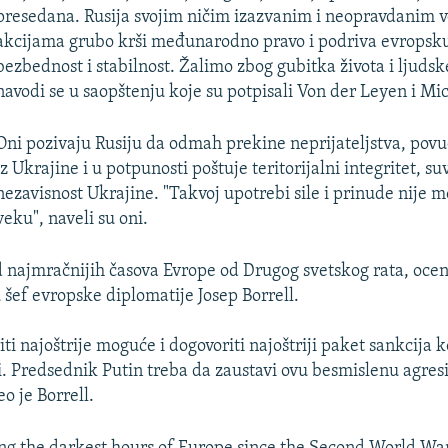
presedana. Rusija svojim ničim izazvanim i neopravdanim 
akcijama grubo krši međunarodno pravo i podriva evropsku
bezbednost i stabilnost. Žalimo zbog gubitka života i ljudsk
navodi se u saopštenju koje su potpisali Von der Leyen i Mic
Oni pozivaju Rusiju da odmah prekine neprijateljstva, povu
iz Ukrajine i u potpunosti poštuje teritorijalni integritet, su
nezavisnost Ukrajine. "Takvoj upotrebi sile i prinude nije m
veku", naveli su oni.
d najmračnijih časova Evrope od Drugog svetskog rata, ocen
 šef evropske diplomatije Josep Borrell.
ti najoštrije moguće i dogovoriti najoštriji paket sankcija 
. Predsednik Putin treba da zaustavi ovu besmislenu agresi
o je Borrell.