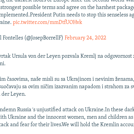
g the darkest hours of Europe since the Second World War
 strongest possible terms and agree on the harshest packag
mplemented.President Putin needs to stop this senseless a
raine.
pic.twitter.com/mmDtfUOHvk
l Fontelles (@JosepBorrellF)
February 24, 2022
tvrtak Ursula von der Leyen pozvala Kremlj na odgovornost 
ni.
im časovima, naše misli su sa Ukrajinom i nevinim ženama
uočavaju sa ovim ničim izazvanim napadom i strahom za sv
n der Leyen.
ndemn Russia´s unjustified attack on Ukraine.In these dark
ith Ukraine and the innocent women, men and children as 
ack and fear for their lives.We will hold the Kremlin accou