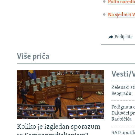
Putin naredio
Na sjednici V
Podijelite
Više priča
Vesti/V
Zelenski st
Beogradu
Podignuta o
Đakovici pr
Radoičića
Koliko je izgledan sporazum
SAD uputile