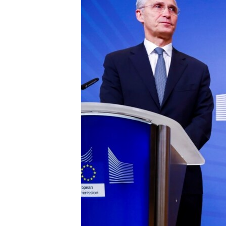
ISPRIČAJ MI
DNEVNO@RSE
SPECIJALI RSE
VIŠE OD NASLOVA
GENOCID U SREBRENICI
POPLAVE I KLIZIŠTA U BIH 2024.
TV LIBERTY
POST SCRIPTUM
MOJA EVROPA
TRI DECENIJE OD RATA U BIH
SVE KARTE DEJTONA
NASTANAK I RASPAD JUGOSLAVIJE