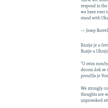
These are amon
respond in the
we have ever i
stand with Uk
— Josep Borrel
Ranije je u če
Rusije u Ukraji
"U ovim mračn
decom dok se s
proučila je Vo
We strongly co
thoughts are w
unprovoked att