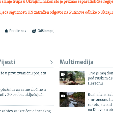
 slanje trupa u Ukrajinu nakon što je priznao separatističke regij
ijeća sigurnosti UN zatražen odgovor na Putinove odluke o Ukraji
Pratite nas
Odštampaj
ijesti
Multimedija
iže u prvu zvaničnu posjetu
'Ovo je moj dom
pod ruskim dr
Hersonu
ptužnica za ratne zločine u
otiv 20 osoba, uključujući
Rusija lansiral
smrtonosnu ba
raketu, napad
na Kijevsku ob
 zahtev za izručenje iranskog