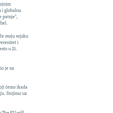
vojnim
 i globalnu
e patnje",
hel.
če svoju vojsku
verenitet i
esto u 21.
io je na
koji ćemo ikada
ju. Stojimo uz