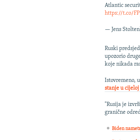
Atlantic securi
https://t.co/
— Jens Stolte
Ruski predsjed
upozorio druge
koje nikada rani
Istovremeno, u
stanje u cijeloj
"Rusija je izvr
granične odred
Biden nametnu