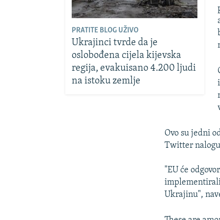
PRATITE BLOG UŽIVO
Ukrajinci tvrde da je
oslobođena cijela kijevska
regija, evakuisano 4.200 ljudi
na istoku zemlje
Ovo su jedni o
Twitter nalogu
"EU će odgovori
implementirali
Ukrajinu", nave