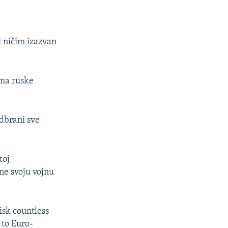
i ničim izazvan
ama ruske
odbrani sve
koj
ne svoju vojnu
risk countless
t to Euro-