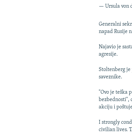
— Ursula von 
Generalni sekr
napad Rusije na
Najavio je sas
agresije.
Stoltenberg je 
saveznike.
"Ovo je teška 
bezbednosti", 
akciju i poštuj
I strongly co
civilian lives.