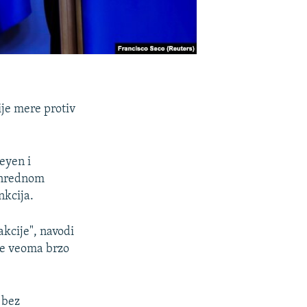
rije mere protiv
eyen i
vanrednom
nkcija.
akcije", navodi
je veoma brzo
 bez