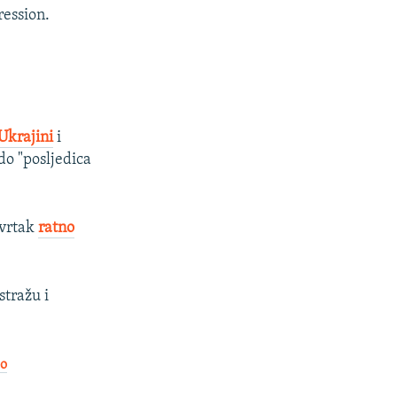
ression.
Ukrajini
i
do "posljedica
tvrtak
ratno
stražu i
ao