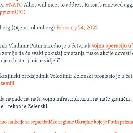
ty.
#NATO
Allies will meet to address Russia’s renewed agg
FPpyuzmUXD
nberg (@jensstoltenberg)
February 24, 2022
nik Vladimir Putin naredio je u četvrtak
vojnu operaciju u 
 zemlje da će svaki pokušaj ometanja ruske akcije dovesti 
je u historiji niste vidjeli".
krajinski predsjednik Volodimir Zelenski proglasio je u če
 zemlji
.
šila napade na našu vojnu infrastrukturu i na naše graničnu 
e", rekao je Zelenski.
o sankcije za separtističke regione Ukrajine koje je Putin prizn